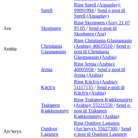
Ring Sprell (Aquaplay):
Sprell
99091994
/
Send e-post
til
Sprell (Aquaplay)
Ring Skoringen (Ara):
21 07
Ara
Skoringen
95 05
/
Send e-post
til
Skoringen (Ara)
Ring Christiania Glasmagasin
Christiania
(Arabia):
46635510
/
Send e-
Arabia
Glasmagasin
post
til Christiania
Glasmagasin (Arabia)
Ring Jernia (Arabia):
Jernia
40005958
/
Send e-post
til
Jernia (Arabia)
Ring Kitch'n (Arabia):
Kitch'n
51117135
/
Send e-post
til
Kitch'n (Arabia)
Ring Traktøren Kjøkkenutstyr
Traktøren
(Arabia):
55221550
/
Send e-
Kjøkkenutstyr
post
til Traktøren
Kjøkkenutstyr (Arabia)
Ring Outdoor Lagunen
Outdoor
(Arc'teryx):
55627300
/
Send
Arc'teryx
Lagunen
e-post
til Outdoor Lagunen