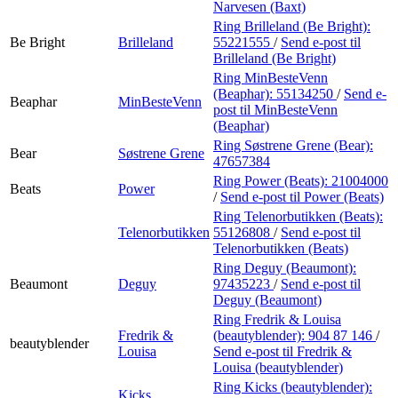
Narvesen (Baxt)
Ring Brilleland (Be Bright):
Be Bright
Brilleland
55221555
/
Send e-post
til
Brilleland (Be Bright)
Ring MinBesteVenn
(Beaphar):
55134250
/
Send e-
Beaphar
MinBesteVenn
post
til MinBesteVenn
(Beaphar)
Ring Søstrene Grene (Bear):
Bear
Søstrene Grene
47657384
Ring Power (Beats):
21004000
Beats
Power
/
Send e-post
til Power (Beats)
Ring Telenorbutikken (Beats):
Telenorbutikken
55126808
/
Send e-post
til
Telenorbutikken (Beats)
Ring Deguy (Beaumont):
Beaumont
Deguy
97435223
/
Send e-post
til
Deguy (Beaumont)
Ring Fredrik & Louisa
Fredrik &
(beautyblender):
904 87 146
/
beautyblender
Louisa
Send e-post
til Fredrik &
Louisa (beautyblender)
Ring Kicks (beautyblender):
Kicks