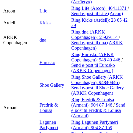
(Arc'teryx)
Ring Life (Arcon):
46411371
/
Arcon
Life
Send e-post
til Life (Arcon)
Ring Kicks (Ardell):
23 65 42
Ardell
Kicks
29
Ring dna (ARKK
ARKK
Copenhagen):
55929114
/
dna
Copenhagen
Send e-post
til dna (ARKK
Copenhagen)
Ring Eurosko (ARKK
Copenhagen):
948 40 446
/
Eurosko
Send e-post
til Eurosko
(ARKK Copenhagen)
Ring Shoe Gallery (ARKK
Copenhagen):
94840446
/
Shoe Gallery
Send e-post
til Shoe Gallery
(ARKK Copenhagen)
Ring Fredrik & Louisa
Fredrik &
(Armani):
904 87 146
/
Send
Armani
Louisa
e-post
til Fredrik & Louisa
(Armani)
Lagunen
Ring Lagunen Parfymeri
Parfymeri
(Armani):
904 87 159