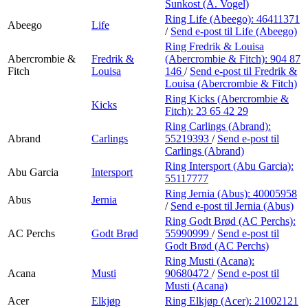
Personal Shopper
Sunkost (A. Vogel)
Ring Life (Abeego):
46411371
Abeego
Life
/
Send e-post
til Life (Abeego)
Ring Fredrik & Louisa
Abercrombie &
Fredrik &
(Abercrombie & Fitch):
904 87
Fitch
Louisa
146
/
Send e-post
til Fredrik &
Louisa (Abercrombie & Fitch)
Ring Kicks (Abercrombie &
Kicks
Fitch):
23 65 42 29
Ring Carlings (Abrand):
Abrand
Carlings
55219393
/
Send e-post
til
Carlings (Abrand)
Ring Intersport (Abu Garcia):
Abu Garcia
Intersport
55117777
Ring Jernia (Abus):
40005958
Abus
Jernia
/
Send e-post
til Jernia (Abus)
Ring Godt Brød (AC Perchs):
AC Perchs
Godt Brød
55990999
/
Send e-post
til
Godt Brød (AC Perchs)
Ring Musti (Acana):
Acana
Musti
90680472
/
Send e-post
til
Musti (Acana)
Acer
Elkjøp
Ring Elkjøp (Acer):
21002121