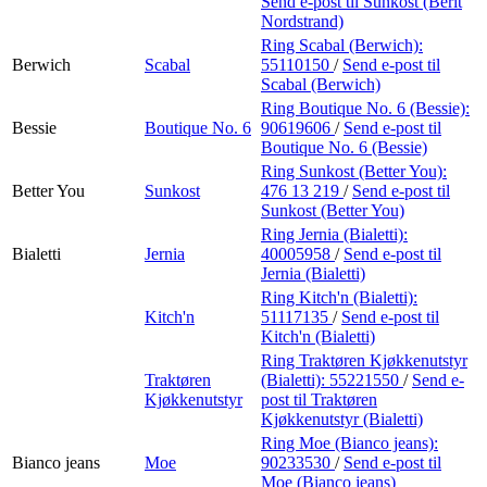
Send e-post
til Sunkost (Berit
Nordstrand)
Ring Scabal (Berwich):
Berwich
Scabal
55110150
/
Send e-post
til
Scabal (Berwich)
Ring Boutique No. 6 (Bessie):
Bessie
Boutique No. 6
90619606
/
Send e-post
til
Boutique No. 6 (Bessie)
Ring Sunkost (Better You):
Better You
Sunkost
476 13 219
/
Send e-post
til
Sunkost (Better You)
Ring Jernia (Bialetti):
Bialetti
Jernia
40005958
/
Send e-post
til
Jernia (Bialetti)
Ring Kitch'n (Bialetti):
Kitch'n
51117135
/
Send e-post
til
Kitch'n (Bialetti)
Ring Traktøren Kjøkkenutstyr
Traktøren
(Bialetti):
55221550
/
Send e-
Kjøkkenutstyr
post
til Traktøren
Kjøkkenutstyr (Bialetti)
Ring Moe (Bianco jeans):
Bianco jeans
Moe
90233530
/
Send e-post
til
Moe (Bianco jeans)