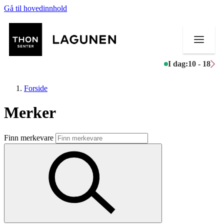
Gå til hovedinnhold
I dag:
10 - 18
Forside
Merker
Butikker
Finn merkevare
Mat og drikke
Helse
Aktiviteter
Tilbud