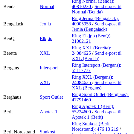
Ring Normal (Benda):
Benda
Normal
40810230
/
Send e-post
til
Normal (Benda)
Ring Jernia (Bengalack):
Bengalack
Jernia
40005958
/
Send e-post
til
Jernia (Bengalack)
Ring Elkjøp (BenQ):
BenQ
Elkjøp
21002121
Ring XXL (Beretta):
Beretta
XXL
24084625
/
Send e-post
til
XXL (Beretta)
Ring Intersport (Bergans):
Bergans
Intersport
55117777
Ring XXL (Bergans):
XXL
24084625
/
Send e-post
til
XXL (Bergans)
Ring Sport Outlet (Berghaus):
Berghaus
Sport Outlet
47791460
Ring Apotek 1 (Berit):
Berit
Apotek 1
55224600
/
Send e-post
til
Apotek 1 (Berit)
Ring Sunkost (Berit
Nordstrand):
476 13 219
/
Berit Nordstrand
Sunkost