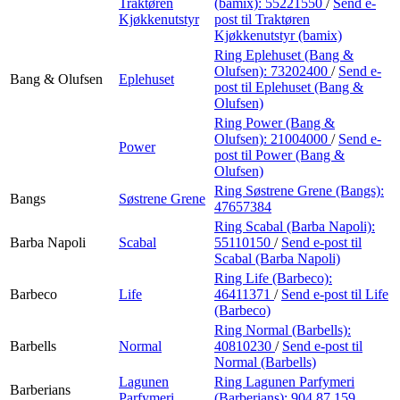
Traktøren
(bamix):
55221550
/
Send e-
Kjøkkenutstyr
post
til Traktøren
Kjøkkenutstyr (bamix)
Ring Eplehuset (Bang &
Olufsen):
73202400
/
Send e-
Bang & Olufsen
Eplehuset
post
til Eplehuset (Bang &
Olufsen)
Ring Power (Bang &
Olufsen):
21004000
/
Send e-
Power
post
til Power (Bang &
Olufsen)
Ring Søstrene Grene (Bangs):
Bangs
Søstrene Grene
47657384
Ring Scabal (Barba Napoli):
Barba Napoli
Scabal
55110150
/
Send e-post
til
Scabal (Barba Napoli)
Ring Life (Barbeco):
Barbeco
Life
46411371
/
Send e-post
til Life
(Barbeco)
Ring Normal (Barbells):
Barbells
Normal
40810230
/
Send e-post
til
Normal (Barbells)
Lagunen
Ring Lagunen Parfymeri
Barberians
Parfymeri
(Barberians):
904 87 159