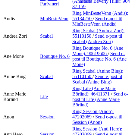
(Anastasia Beverly Hills):
904
Parfymeri
87 159
Ring MinBesteVenn (Andis):
Andis
MinBesteVenn
55134250
/
Send e-post
til
MinBesteVenn (Andis)
Ring Scabal (Andrea Zori):
Andrea Zori
Scabal
55110150
/
Send e-post
til
Scabal (Andrea Zori)
Ring Boutique No. 6 (Ane
Mone):
90619606
/
Send e-
Ane Mone
Boutique No. 6
post
til Boutique No. 6 (Ane
Mone)
Ring Scabal (Anine Bing):
Anine Bing
Scabal
55110150
/
Send e-post
til
Scabal (Anine Bing)
Ring Life (Anne Marie
Anne Marie
Börlind):
46411371
/
Send e-
Life
Börlind
post
til Life (Anne Marie
Börlind)
Ring Session (Anon):
Anon
Session
47202069
/
Send e-post
til
Session (Anon)
Ring Session (Anti Hero):
Anti Hero
Session
47202069
/
Send e-post
til