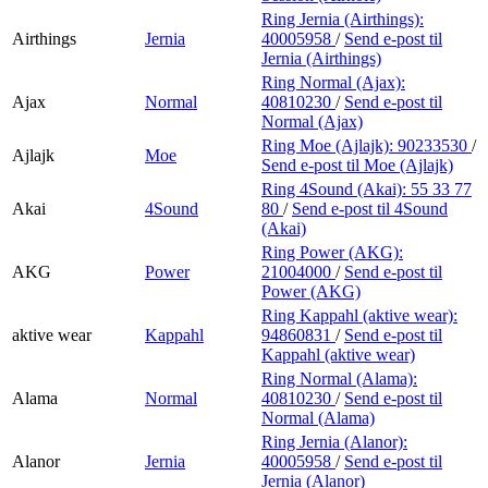
Ring Jernia (Airthings):
Airthings
Jernia
40005958
/
Send e-post
til
Jernia (Airthings)
Ring Normal (Ajax):
Ajax
Normal
40810230
/
Send e-post
til
Normal (Ajax)
Ring Moe (Ajlajk):
90233530
/
Ajlajk
Moe
Send e-post
til Moe (Ajlajk)
Ring 4Sound (Akai):
55 33 77
Akai
4Sound
80
/
Send e-post
til 4Sound
(Akai)
Ring Power (AKG):
AKG
Power
21004000
/
Send e-post
til
Power (AKG)
Ring Kappahl (aktive wear):
aktive wear
Kappahl
94860831
/
Send e-post
til
Kappahl (aktive wear)
Ring Normal (Alama):
Alama
Normal
40810230
/
Send e-post
til
Normal (Alama)
Ring Jernia (Alanor):
Alanor
Jernia
40005958
/
Send e-post
til
Jernia (Alanor)