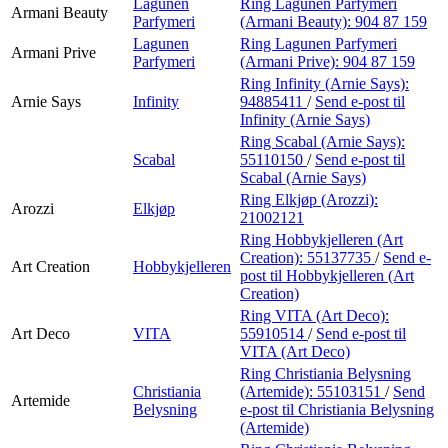
Lagunen
Ring Lagunen Parfymeri
Armani Beauty
Parfymeri
(Armani Beauty):
904 87 159
Lagunen
Ring Lagunen Parfymeri
Armani Prive
Parfymeri
(Armani Prive):
904 87 159
Ring Infinity (Arnie Says):
Arnie Says
Infinity
94885411
/
Send e-post
til
Infinity (Arnie Says)
Ring Scabal (Arnie Says):
Scabal
55110150
/
Send e-post
til
Scabal (Arnie Says)
Ring Elkjøp (Arozzi):
Arozzi
Elkjøp
21002121
Ring Hobbykjelleren (Art
Creation):
55137735
/
Send e-
Art Creation
Hobbykjelleren
post
til Hobbykjelleren (Art
Creation)
Ring VITA (Art Deco):
Art Deco
VITA
55910514
/
Send e-post
til
VITA (Art Deco)
Ring Christiania Belysning
Christiania
(Artemide):
55103151
/
Send
Artemide
Belysning
e-post
til Christiania Belysning
(Artemide)