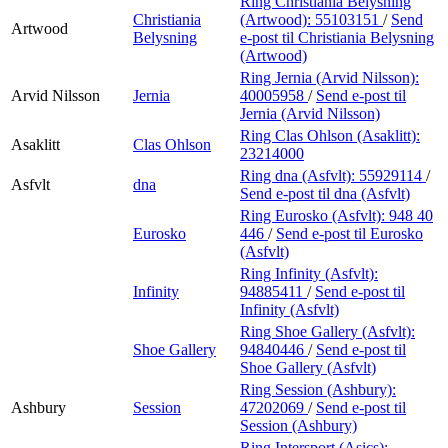
Ring Christiania Belysning
Christiania
(Artwood):
55103151
/
Send
Artwood
Belysning
e-post
til Christiania Belysning
(Artwood)
Ring Jernia (Arvid Nilsson):
Arvid Nilsson
Jernia
40005958
/
Send e-post
til
Jernia (Arvid Nilsson)
Ring Clas Ohlson (Asaklitt):
Asaklitt
Clas Ohlson
23214000
Ring dna (Asfvlt):
55929114
/
Asfvlt
dna
Send e-post
til dna (Asfvlt)
Ring Eurosko (Asfvlt):
948 40
Eurosko
446
/
Send e-post
til Eurosko
(Asfvlt)
Ring Infinity (Asfvlt):
Infinity
94885411
/
Send e-post
til
Infinity (Asfvlt)
Ring Shoe Gallery (Asfvlt):
Shoe Gallery
94840446
/
Send e-post
til
Shoe Gallery (Asfvlt)
Ring Session (Ashbury):
Ashbury
Session
47202069
/
Send e-post
til
Session (Ashbury)
Ring Intersport (Asics):