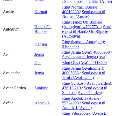
/
Send e-post
til Glitter (Aurie)
Ring Normal (Aussie):
Aussie
Normal
40810230
/
Send e-post
til
Normal (Aussie)
Ring Handz On Bilpleie
Handz On
(Autoglym):
47927731
/
Send
Autoglym
Bilpleie
e-post
til Handz On Bilpleie
(Autoglym)
Ring thansen (Autoglym):
thansen
31000000
Ring Jernia (Ava):
40005958
/
Ava
Jernia
Send e-post
til Jernia (Ava)
Obs
Ring Obs (Ava):
55118400
Ring Jernia (Avalanche!):
Avalanche!
Jernia
40005958
/
Send e-post
til
Jernia (Avalanche!)
Ring Sunkost (Avant Garden):
Avant Garden
Sunkost
476 13 219
/
Send e-post
til
Sunkost (Avant Garden)
Ring Apotek 1 (Avène):
Avène
Apotek 1
55224600
/
Send e-post
til
Apotek 1 (Avène)
Ring Vitusapotek (Avène):