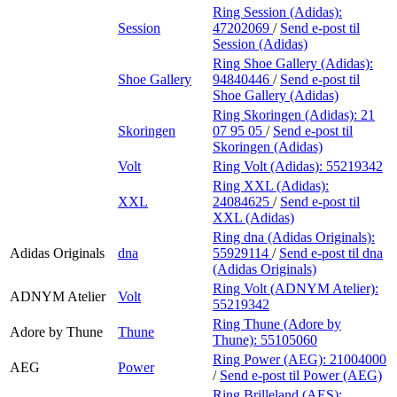
Ring Session (Adidas):
Session
47202069
/
Send e-post
til
Session (Adidas)
Ring Shoe Gallery (Adidas):
Shoe Gallery
94840446
/
Send e-post
til
Shoe Gallery (Adidas)
Ring Skoringen (Adidas):
21
Skoringen
07 95 05
/
Send e-post
til
Skoringen (Adidas)
Volt
Ring Volt (Adidas):
55219342
Ring XXL (Adidas):
XXL
24084625
/
Send e-post
til
XXL (Adidas)
Ring dna (Adidas Originals):
Adidas Originals
dna
55929114
/
Send e-post
til dna
(Adidas Originals)
Ring Volt (ADNYM Atelier):
ADNYM Atelier
Volt
55219342
Ring Thune (Adore by
Adore by Thune
Thune
Thune):
55105060
Ring Power (AEG):
21004000
AEG
Power
/
Send e-post
til Power (AEG)
Ring Brilleland (AES):