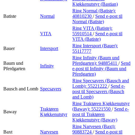
Kjøkkenutstyr (Bastian)
Ring Normal (Batiste):
Batiste
Normal
40810230
/
Send e-post
til
Normal (Batiste)
Ring VITA (Batiste):
VITA
55910514
/
Send e-post
til
VITA (Batiste)
Ring Intersport (Bauer):
Bauer
Intersport
55117777
Ring Infinity (Baum und
Baum und
Pferdgarten):
94885411
/
Send
Infinity
Pferdgarten
e-post
til Infinity (Baum und
Pferdgarten)
Ring Specsavers (Bausch and
Lomb):
55221222
/
Send e-
Bausch and Lomb
Specsavers
post
til Specsavers (Bausch
and Lomb)
Ring Traktøren Kjøkkenutstyr
Traktøren
(Baway):
55221550
/
Send e-
Baway
Kjøkkenutstyr
post
til Traktøren
Kjøkkenutstyr (Baway)
Ring Narvesen (Baxt):
Baxt
Narvesen
90883724
/
Send e-post
til