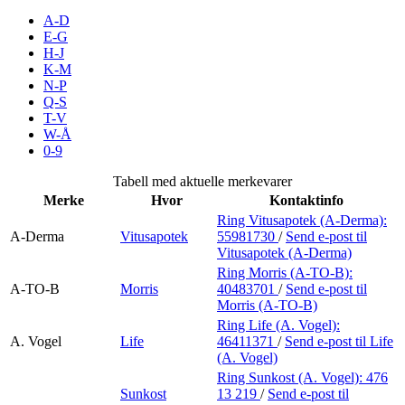
Inspirasjon
A-D
E-G
H-J
K-M
N-P
Søk
Q-S
T-V
W-Å
0-9
Åpningstider
Tabell med aktuelle merkevarer
Merke
Hvor
Kontaktinfo
Parkering
Ring Vitusapotek (A-Derma):
A-Derma
Vitusapotek
55981730
/
Send e-post
til
Praktisk informasjon
Vitusapotek (A-Derma)
Ledige stillinger
Ring Morris (A-TO-B):
A-TO-B
Morris
40483701
/
Send e-post
til
Morris (A-TO-B)
Magasin
Ring Life (A. Vogel):
Gavekort
A. Vogel
Life
46411371
/
Send e-post
til Life
(A. Vogel)
Finn frem
Ring Sunkost (A. Vogel):
476
Sunkost
13 219
/
Send e-post
til