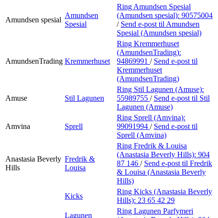
Ring Amundsen Spesial
Amundsen
(Amundsen spesial):
90575004
Amundsen spesial
Spesial
/
Send e-post
til Amundsen
Spesial (Amundsen spesial)
Ring Kremmerhuset
(AmundsenTrading):
AmundsenTrading
Kremmerhuset
94869991
/
Send e-post
til
Kremmerhuset
(AmundsenTrading)
Ring Stil Lagunen (Amuse):
Amuse
Stil Lagunen
55989755
/
Send e-post
til Stil
Lagunen (Amuse)
Ring Sprell (Amvina):
Amvina
Sprell
99091994
/
Send e-post
til
Sprell (Amvina)
Ring Fredrik & Louisa
(Anastasia Beverly Hills):
904
Anastasia Beverly
Fredrik &
87 146
/
Send e-post
til Fredrik
Hills
Louisa
& Louisa (Anastasia Beverly
Hills)
Ring Kicks (Anastasia Beverly
Kicks
Hills):
23 65 42 29
Ring Lagunen Parfymeri
Lagunen