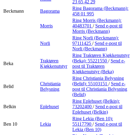
23 65 42 29
Ring Bagorama (Beckmann):
Beckmann
Bagorama
458 01 995
Ring Morris (Beckmann):
Morris
40483701
/
Send e-post
til
Morris (Beckmann)
Ring Norli (Beckmann):
Norli
97111425
/
Send e-post
til
Norli (Beckmann)
Ring Traktøren Kjøkkenutstyr
Traktøren
(Beka):
55221550
/
Send e-
Beka
Kjøkkenutstyr
post
til Traktøren
Kjøkkenutstyr (Beka)
Ring Christiania Belysning
Christiania
(Belid):
55103151
/
Send e-
Belid
Belysning
post
til Christiania Belysning
(Belid)
Ring Eplehuset (Belkin):
Belkin
Eplehuset
73202400
/
Send e-post
til
Eplehuset (Belkin)
Ring Lekia (Ben 10):
Ben 10
Lekia
55117790
/
Send e-post
til
Lekia (Ben 10)