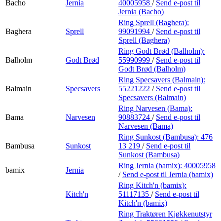
Bacho
Jernia
40005958
/
Send e-post
til
Jernia (Bacho)
Ring Sprell (Baghera):
Baghera
Sprell
99091994
/
Send e-post
til
Sprell (Baghera)
Ring Godt Brød (Balholm):
Balholm
Godt Brød
55990999
/
Send e-post
til
Godt Brød (Balholm)
Ring Specsavers (Balmain):
Balmain
Specsavers
55221222
/
Send e-post
til
Specsavers (Balmain)
Ring Narvesen (Bama):
Bama
Narvesen
90883724
/
Send e-post
til
Narvesen (Bama)
Ring Sunkost (Bambusa):
476
Bambusa
Sunkost
13 219
/
Send e-post
til
Sunkost (Bambusa)
Ring Jernia (bamix):
40005958
bamix
Jernia
/
Send e-post
til Jernia (bamix)
Ring Kitch'n (bamix):
Kitch'n
51117135
/
Send e-post
til
Kitch'n (bamix)
Ring Traktøren Kjøkkenutstyr