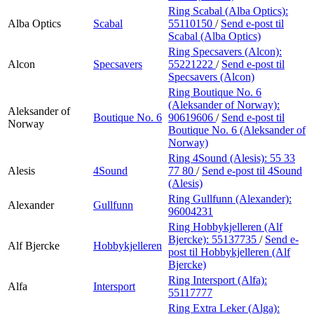
Ring Scabal (Alba Optics):
Alba Optics
Scabal
55110150
/
Send e-post
til
Scabal (Alba Optics)
Ring Specsavers (Alcon):
Alcon
Specsavers
55221222
/
Send e-post
til
Specsavers (Alcon)
Ring Boutique No. 6
(Aleksander of Norway):
Aleksander of
Boutique No. 6
90619606
/
Send e-post
til
Norway
Boutique No. 6 (Aleksander of
Norway)
Ring 4Sound (Alesis):
55 33
Alesis
4Sound
77 80
/
Send e-post
til 4Sound
(Alesis)
Ring Gullfunn (Alexander):
Alexander
Gullfunn
96004231
Ring Hobbykjelleren (Alf
Bjercke):
55137735
/
Send e-
Alf Bjercke
Hobbykjelleren
post
til Hobbykjelleren (Alf
Bjercke)
Ring Intersport (Alfa):
Alfa
Intersport
55117777
Ring Extra Leker (Alga):