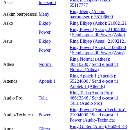
Asics
Intersport
55117777
Ring Meny (Askim
Askim bærpresseri
Meny
bærpresseri):
55106600
Asko
Elkjøp
Ring Elkjøp (Asko):
21002121
Ring Power (Asko):
21004000
Power
/
Send e-post
til Power (Asko)
Asus
Elkjøp
Ring Elkjøp (Asus):
21002121
Ring Power (Asus):
21004000
Power
/
Send e-post
til Power (Asus)
Ring Normal (Athea):
Athea
Normal
40810230
/
Send e-post
til
Normal (Athea)
Ring Apotek 1 (Attends):
Attends
Apotek 1
55224600
/
Send e-post
til
Apotek 1 (Attends)
Ring Telia (Audio Pro):
Audio Pro
Telia
46613346
/
Send e-post
til
Telia (Audio Pro)
Ring Power (Audio-Technica):
Audio-Technica
Power
21004000
/
Send e-post
til
Power (Audio-Technica)
Ring Glitter (Aurie):
96098148
Aurie
Glitter