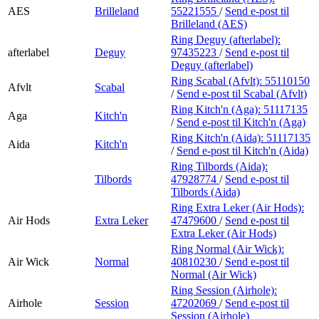
AES
Brilleland
55221555
/
Send e-post
til
Brilleland (AES)
Ring Deguy (afterlabel):
afterlabel
Deguy
97435223
/
Send e-post
til
Deguy (afterlabel)
Ring Scabal (Afvlt):
55110150
Afvlt
Scabal
/
Send e-post
til Scabal (Afvlt)
Ring Kitch'n (Aga):
51117135
Aga
Kitch'n
/
Send e-post
til Kitch'n (Aga)
Ring Kitch'n (Aida):
51117135
Aida
Kitch'n
/
Send e-post
til Kitch'n (Aida)
Ring Tilbords (Aida):
Tilbords
47928774
/
Send e-post
til
Tilbords (Aida)
Ring Extra Leker (Air Hods):
Air Hods
Extra Leker
47479600
/
Send e-post
til
Extra Leker (Air Hods)
Ring Normal (Air Wick):
Air Wick
Normal
40810230
/
Send e-post
til
Normal (Air Wick)
Ring Session (Airhole):
Airhole
Session
47202069
/
Send e-post
til
Session (Airhole)