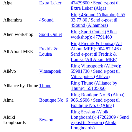
Alga
Extra Leker
47479600
/
Send e-post
til
Extra Leker (Alga)
Ring 4Sound (Alhambra):
55
Alhambra
4Sound
33 77 80
/
Send e-post
til
4Sound (Alhambra)
Ring Sport Outlet (Alien
Alien workshop
Sport Outlet
workshop):
47791460
Ring Fredrik & Louisa (All
Fredrik &
About MEE):
904 87 146
/
All About MEE
Louisa
Send e-post
til Fredrik &
Louisa (All About MEE)
Ring Vitusapotek (Allévo):
Allévo
Vitusapotek
55981730
/
Send e-post
til
Vitusapotek (Allévo)
Ring Thune (Alliance by
Alliance by Thune
Thune
Thune):
55105060
Ring Boutique No. 6 (Alma):
Alma
Boutique No. 6
90619606
/
Send e-post
til
Boutique No. 6 (Alma)
Ring Session (Aloiki
Aloiki
Longboards):
47202069
/
Send
Session
Longboards
e-post
til Session (Aloiki
Longboards)