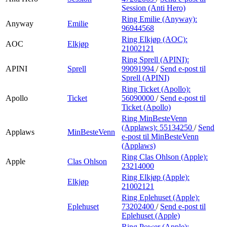
Session (Anti Hero)
Ring Emilie (Anyway):
Anyway
Emilie
96944568
Ring Elkjøp (AOC):
AOC
Elkjøp
21002121
Ring Sprell (APINI):
APINI
Sprell
99091994
/
Send e-post
til
Sprell (APINI)
Ring Ticket (Apollo):
Apollo
Ticket
56090000
/
Send e-post
til
Ticket (Apollo)
Ring MinBesteVenn
(Applaws):
55134250
/
Send
Applaws
MinBesteVenn
e-post
til MinBesteVenn
(Applaws)
Ring Clas Ohlson (Apple):
Apple
Clas Ohlson
23214000
Ring Elkjøp (Apple):
Elkjøp
21002121
Ring Eplehuset (Apple):
Eplehuset
73202400
/
Send e-post
til
Eplehuset (Apple)
Ring Power (Apple):