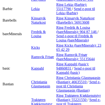
Ring Lekia (Barbie):
Barbie
Lekia
55117790
/
Send e-post
til
Lekia (Barbie)
Kinsarvik
Ring Kinsarvik Naturkost
Barebells
Naturkost
(Barebells):
56913608
Ring Fredrik & Louisa
Fredrik &
(bareMinerals):
904 87 146
/
bareMinerals
Louisa
Send e-post
til Fredrik &
Louisa (bareMinerals)
Ring Kicks (bareMinerals):
23
Kicks
65 42 29
Ring Ramsvik Frisør
Ramsvik Frisør
(bareMinerals):
55135644
Ring Kappahl (basic):
basic
Kappahl
94860831
/
Send e-post
til
Kappahl (basic)
Ring Christiania Glasmagasin
Christiania
(Bastian):
46635510
/
Send e-
Bastian
Glasmagasin
post
til Christiania
Glasmagasin (Bastian)
Ring Traktøren Kjøkkenutstyr
Traktøren
(Bastian):
55221550
/
Send e-
Kjøkkenutstyr
post
til Traktøren