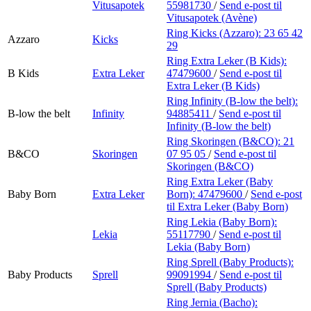
Vitusapotek
55981730
/
Send e-post
til
Vitusapotek (Avène)
Ring Kicks (Azzaro):
23 65 42
Azzaro
Kicks
29
Ring Extra Leker (B Kids):
B Kids
Extra Leker
47479600
/
Send e-post
til
Extra Leker (B Kids)
Ring Infinity (B-low the belt):
B-low the belt
Infinity
94885411
/
Send e-post
til
Infinity (B-low the belt)
Ring Skoringen (B&CO):
21
B&CO
Skoringen
07 95 05
/
Send e-post
til
Skoringen (B&CO)
Ring Extra Leker (Baby
Baby Born
Extra Leker
Born):
47479600
/
Send e-post
til Extra Leker (Baby Born)
Ring Lekia (Baby Born):
Lekia
55117790
/
Send e-post
til
Lekia (Baby Born)
Ring Sprell (Baby Products):
Baby Products
Sprell
99091994
/
Send e-post
til
Sprell (Baby Products)
Ring Jernia (Bacho):