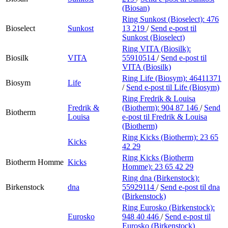
(Biosan)
Ring Sunkost (Bioselect):
476
Bioselect
Sunkost
13 219
/
Send e-post
til
Sunkost (Bioselect)
Ring VITA (Biosilk):
Biosilk
VITA
55910514
/
Send e-post
til
VITA (Biosilk)
Ring Life (Biosym):
46411371
Biosym
Life
/
Send e-post
til Life (Biosym)
Ring Fredrik & Louisa
Fredrik &
(Biotherm):
904 87 146
/
Send
Biotherm
Louisa
e-post
til Fredrik & Louisa
(Biotherm)
Ring Kicks (Biotherm):
23 65
Kicks
42 29
Ring Kicks (Biotherm
Biotherm Homme
Kicks
Homme):
23 65 42 29
Ring dna (Birkenstock):
Birkenstock
dna
55929114
/
Send e-post
til dna
(Birkenstock)
Ring Eurosko (Birkenstock):
Eurosko
948 40 446
/
Send e-post
til
Eurosko (Birkenstock)