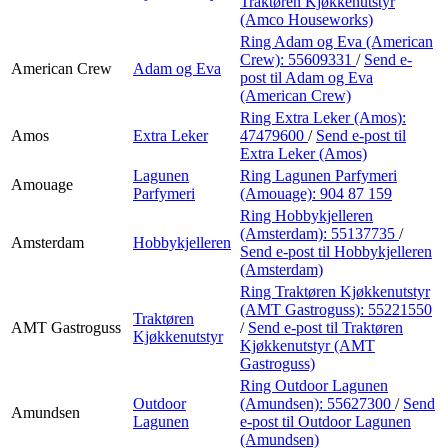
Traktøren Kjøkkenutstyr
(Amco Houseworks)
Ring Adam og Eva (American
Crew):
55609331
/
Send e-
American Crew
Adam og Eva
post
til Adam og Eva
(American Crew)
Ring Extra Leker (Amos):
Amos
Extra Leker
47479600
/
Send e-post
til
Extra Leker (Amos)
Lagunen
Ring Lagunen Parfymeri
Amouage
Parfymeri
(Amouage):
904 87 159
Ring Hobbykjelleren
(Amsterdam):
55137735
/
Amsterdam
Hobbykjelleren
Send e-post
til Hobbykjelleren
(Amsterdam)
Ring Traktøren Kjøkkenutstyr
(AMT Gastroguss):
55221550
Traktøren
AMT Gastroguss
/
Send e-post
til Traktøren
Kjøkkenutstyr
Kjøkkenutstyr (AMT
Gastroguss)
Ring Outdoor Lagunen
Outdoor
(Amundsen):
55627300
/
Send
Amundsen
Lagunen
e-post
til Outdoor Lagunen
(Amundsen)