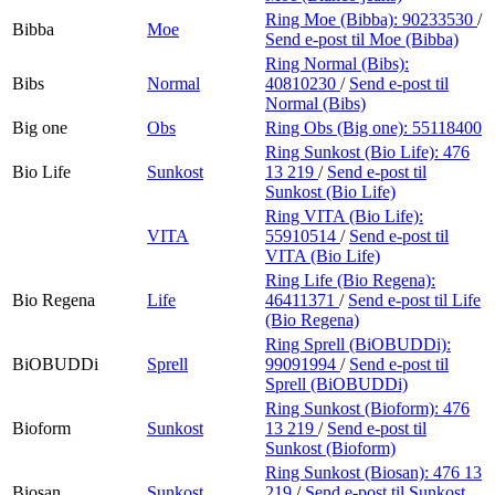
Ring Moe (Bibba):
90233530
/
Bibba
Moe
Send e-post
til Moe (Bibba)
Ring Normal (Bibs):
Bibs
Normal
40810230
/
Send e-post
til
Normal (Bibs)
Big one
Obs
Ring Obs (Big one):
55118400
Ring Sunkost (Bio Life):
476
Bio Life
Sunkost
13 219
/
Send e-post
til
Sunkost (Bio Life)
Ring VITA (Bio Life):
VITA
55910514
/
Send e-post
til
VITA (Bio Life)
Ring Life (Bio Regena):
Bio Regena
Life
46411371
/
Send e-post
til Life
(Bio Regena)
Ring Sprell (BiOBUDDi):
BiOBUDDi
Sprell
99091994
/
Send e-post
til
Sprell (BiOBUDDi)
Ring Sunkost (Bioform):
476
Bioform
Sunkost
13 219
/
Send e-post
til
Sunkost (Bioform)
Ring Sunkost (Biosan):
476 13
Biosan
Sunkost
219
/
Send e-post
til Sunkost