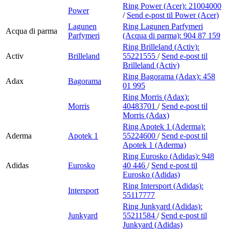
Ring Power (Acer):
21004000
Power
/
Send e-post
til Power (Acer)
Lagunen
Ring Lagunen Parfymeri
Acqua di parma
Parfymeri
(Acqua di parma):
904 87 159
Ring Brilleland (Activ):
Activ
Brilleland
55221555
/
Send e-post
til
Brilleland (Activ)
Ring Bagorama (Adax):
458
Adax
Bagorama
01 995
Ring Morris (Adax):
Morris
40483701
/
Send e-post
til
Morris (Adax)
Ring Apotek 1 (Aderma):
Aderma
Apotek 1
55224600
/
Send e-post
til
Apotek 1 (Aderma)
Ring Eurosko (Adidas):
948
Adidas
Eurosko
40 446
/
Send e-post
til
Eurosko (Adidas)
Ring Intersport (Adidas):
Intersport
55117777
Ring Junkyard (Adidas):
Junkyard
55211584
/
Send e-post
til
Junkyard (Adidas)