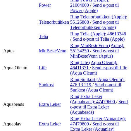
Power
21004000
/
Send e-post
til
Power (Apple)
Ring Telenorbutikken (Apple):
Telenorbutikken
55126808
/
Send e-post
til
Telenorbutikken (Apple)
Ring Telia (Apple):
46613346
Telia
/
Send e-post
til Telia (Apple)
Ring MinBesteVenn (Aptus):
Aptus
MinBesteVenn
55134250
/
Send e-post
til
MinBesteVenn (Aptus)
Ring Life (Aqua Oleum):
Aqua Oleum
Life
46411371
/
Send e-post
til Life
(Aqua Oleum)
Ring Sunkost (Aqua Oleum):
Sunkost
476 13 219
/
Send e-post
til
Sunkost (Aqua Oleum)
Ring Extra Leker
(Aquabeads):
47479600
/
Send
Aquabeads
Extra Leker
e-post
til Extra Leker
(Aquabeads)
Ring Extra Leker (Aquaplay):
Aquaplay
Extra Leker
47479600
/
Send e-post
til
Extra Leker (Aquaplay)