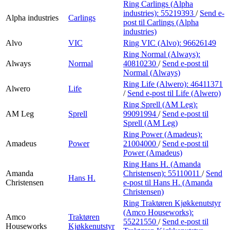
Ring Carlings (Alpha
industries):
55219393
/
Send e-
Alpha industries
Carlings
post
til Carlings (Alpha
industries)
Alvo
VIC
Ring VIC (Alvo):
96626149
Ring Normal (Always):
Always
Normal
40810230
/
Send e-post
til
Normal (Always)
Ring Life (Alwero):
46411371
Alwero
Life
/
Send e-post
til Life (Alwero)
Ring Sprell (AM Leg):
AM Leg
Sprell
99091994
/
Send e-post
til
Sprell (AM Leg)
Ring Power (Amadeus):
Amadeus
Power
21004000
/
Send e-post
til
Power (Amadeus)
Ring Hans H. (Amanda
Amanda
Christensen):
55110011
/
Send
Hans H.
Christensen
e-post
til Hans H. (Amanda
Christensen)
Ring Traktøren Kjøkkenutstyr
(Amco Houseworks):
Amco
Traktøren
55221550
/
Send e-post
til
Houseworks
Kjøkkenutstyr