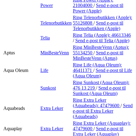
Power
21004000
/
Send e-post
til
Power (Apple)
Ring Telenorbutikken (Apple):
Telenorbutikken
55126808
/
Send e-post
til
Telenorbutikken (Apple)
Ring Telia (Apple):
46613346
Telia
/
Send e-post
til Telia (Apple)
Ring MinBesteVenn (Aptus):
Aptus
MinBesteVenn
55134250
/
Send e-post
til
MinBesteVenn (Aptus)
Ring Life (Aqua Oleum):
Aqua Oleum
Life
46411371
/
Send e-post
til Life
(Aqua Oleum)
Ring Sunkost (Aqua Oleum):
Sunkost
476 13 219
/
Send e-post
til
Sunkost (Aqua Oleum)
Ring Extra Leker
(Aquabeads):
47479600
/
Send
Aquabeads
Extra Leker
e-post
til Extra Leker
(Aquabeads)
Ring Extra Leker (Aquaplay):
Aquaplay
Extra Leker
47479600
/
Send e-post
til
Extra Leker (Aquaplay)