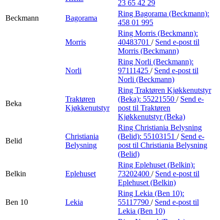
23 65 42 29
Ring Bagorama (Beckmann):
Beckmann
Bagorama
458 01 995
Ring Morris (Beckmann):
Morris
40483701
/
Send e-post
til
Morris (Beckmann)
Ring Norli (Beckmann):
Norli
97111425
/
Send e-post
til
Norli (Beckmann)
Ring Traktøren Kjøkkenutstyr
Traktøren
(Beka):
55221550
/
Send e-
Beka
Kjøkkenutstyr
post
til Traktøren
Kjøkkenutstyr (Beka)
Ring Christiania Belysning
Christiania
(Belid):
55103151
/
Send e-
Belid
Belysning
post
til Christiania Belysning
(Belid)
Ring Eplehuset (Belkin):
Belkin
Eplehuset
73202400
/
Send e-post
til
Eplehuset (Belkin)
Ring Lekia (Ben 10):
Ben 10
Lekia
55117790
/
Send e-post
til
Lekia (Ben 10)