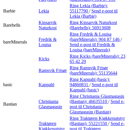
Ring Lekia (Barbie):
Barbie
Lekia
55117790
/
Send e-post
til
Lekia (Barbie)
Kinsarvik
Ring Kinsarvik Naturkost
Barebells
Naturkost
(Barebells):
56913608
Ring Fredrik & Louisa
Fredrik &
(bareMinerals):
904 87 146
/
bareMinerals
Louisa
Send e-post
til Fredrik &
Louisa (bareMinerals)
Ring Kicks (bareMinerals):
23
Kicks
65 42 29
Ring Ramsvik Frisør
Ramsvik Frisør
(bareMinerals):
55135644
Ring Kappahl (basic):
basic
Kappahl
94860831
/
Send e-post
til
Kappahl (basic)
Ring Christiania Glasmagasin
Christiania
(Bastian):
46635510
/
Send e-
Bastian
Glasmagasin
post
til Christiania
Glasmagasin (Bastian)
Ring Traktøren Kjøkkenutstyr
Traktøren
(Bastian):
55221550
/
Send e-
Kjøkkenutstyr
post
til Traktøren