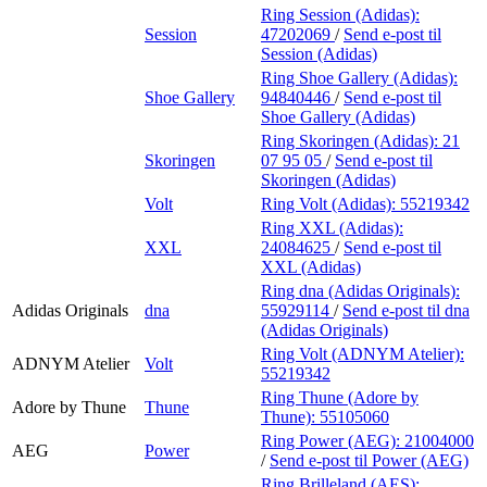
Ring Session (Adidas):
Session
47202069
/
Send e-post
til
Session (Adidas)
Ring Shoe Gallery (Adidas):
Shoe Gallery
94840446
/
Send e-post
til
Shoe Gallery (Adidas)
Ring Skoringen (Adidas):
21
Skoringen
07 95 05
/
Send e-post
til
Skoringen (Adidas)
Volt
Ring Volt (Adidas):
55219342
Ring XXL (Adidas):
XXL
24084625
/
Send e-post
til
XXL (Adidas)
Ring dna (Adidas Originals):
Adidas Originals
dna
55929114
/
Send e-post
til dna
(Adidas Originals)
Ring Volt (ADNYM Atelier):
ADNYM Atelier
Volt
55219342
Ring Thune (Adore by
Adore by Thune
Thune
Thune):
55105060
Ring Power (AEG):
21004000
AEG
Power
/
Send e-post
til Power (AEG)
Ring Brilleland (AES):