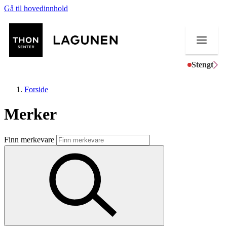
Gå til hovedinnhold
Stengt
Forside
Merker
Butikker
Finn merkevare
Mat og drikke
Helse
Aktiviteter
Tilbud