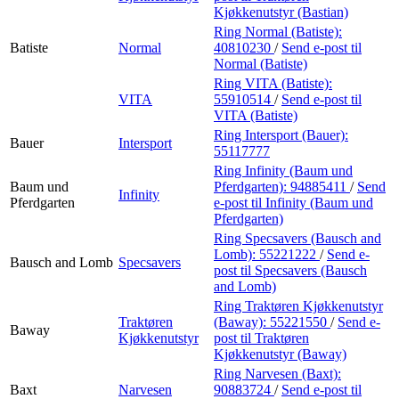
Kjøkkenutstyr (Bastian)
Ring Normal (Batiste):
Batiste
Normal
40810230
/
Send e-post
til
Normal (Batiste)
Ring VITA (Batiste):
VITA
55910514
/
Send e-post
til
VITA (Batiste)
Ring Intersport (Bauer):
Bauer
Intersport
55117777
Ring Infinity (Baum und
Baum und
Pferdgarten):
94885411
/
Send
Infinity
Pferdgarten
e-post
til Infinity (Baum und
Pferdgarten)
Ring Specsavers (Bausch and
Lomb):
55221222
/
Send e-
Bausch and Lomb
Specsavers
post
til Specsavers (Bausch
and Lomb)
Ring Traktøren Kjøkkenutstyr
Traktøren
(Baway):
55221550
/
Send e-
Baway
Kjøkkenutstyr
post
til Traktøren
Kjøkkenutstyr (Baway)
Ring Narvesen (Baxt):
Baxt
Narvesen
90883724
/
Send e-post
til