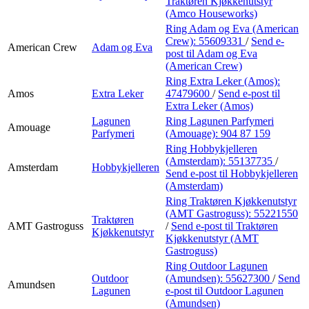
Traktøren Kjøkkenutstyr
(Amco Houseworks)
Ring Adam og Eva (American
Crew):
55609331
/
Send e-
American Crew
Adam og Eva
post
til Adam og Eva
(American Crew)
Ring Extra Leker (Amos):
Amos
Extra Leker
47479600
/
Send e-post
til
Extra Leker (Amos)
Lagunen
Ring Lagunen Parfymeri
Amouage
Parfymeri
(Amouage):
904 87 159
Ring Hobbykjelleren
(Amsterdam):
55137735
/
Amsterdam
Hobbykjelleren
Send e-post
til Hobbykjelleren
(Amsterdam)
Ring Traktøren Kjøkkenutstyr
(AMT Gastroguss):
55221550
Traktøren
AMT Gastroguss
/
Send e-post
til Traktøren
Kjøkkenutstyr
Kjøkkenutstyr (AMT
Gastroguss)
Ring Outdoor Lagunen
Outdoor
(Amundsen):
55627300
/
Send
Amundsen
Lagunen
e-post
til Outdoor Lagunen
(Amundsen)