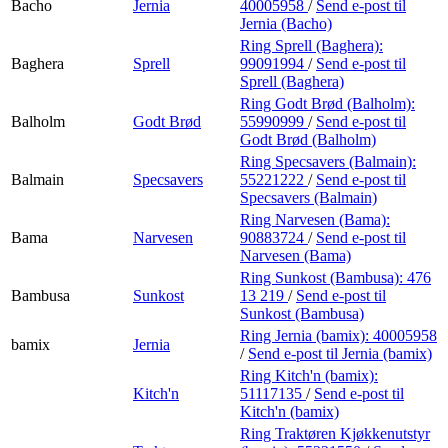
Bacho
Jernia
40005958
/
Send e-post
til
Jernia (Bacho)
Ring Sprell (Baghera):
Baghera
Sprell
99091994
/
Send e-post
til
Sprell (Baghera)
Ring Godt Brød (Balholm):
Balholm
Godt Brød
55990999
/
Send e-post
til
Godt Brød (Balholm)
Ring Specsavers (Balmain):
Balmain
Specsavers
55221222
/
Send e-post
til
Specsavers (Balmain)
Ring Narvesen (Bama):
Bama
Narvesen
90883724
/
Send e-post
til
Narvesen (Bama)
Ring Sunkost (Bambusa):
476
Bambusa
Sunkost
13 219
/
Send e-post
til
Sunkost (Bambusa)
Ring Jernia (bamix):
40005958
bamix
Jernia
/
Send e-post
til Jernia (bamix)
Ring Kitch'n (bamix):
Kitch'n
51117135
/
Send e-post
til
Kitch'n (bamix)
Ring Traktøren Kjøkkenutstyr