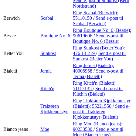
Send e-post
til Sunkost (Berit
Nordstrand)
Ring Scabal (Berwich):
Berwich
Scabal
55110150
/
Send e-post
til
Scabal (Berwich)
Ring Boutique No. 6 (Bessie):
Bessie
Boutique No. 6
90619606
/
Send e-post
til
Boutique No. 6 (Bessie)
Ring Sunkost (Better You):
Better You
Sunkost
476 13 219
/
Send e-post
til
Sunkost (Better You)
Ring Jernia (Bialetti):
Bialetti
Jernia
40005958
/
Send e-post
til
Jernia (Bialetti)
Ring Kitch'n (Bialetti):
Kitch'n
51117135
/
Send e-post
til
Kitch'n (Bialetti)
Ring Traktøren Kjøkkenutstyr
Traktøren
(Bialetti):
55221550
/
Send e-
Kjøkkenutstyr
post
til Traktøren
Kjøkkenutstyr (Bialetti)
Ring Moe (Bianco jeans):
Bianco jeans
Moe
90233530
/
Send e-post
til
Moe (Bianco jeans)