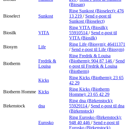
(Biosan)
Ring Sunkost (Bioselect):
476
Bioselect
Sunkost
13 219
/
Send e-post
til
Sunkost (Bioselect)
Ring VITA (Biosilk):
Biosilk
VITA
55910514
/
Send e-post
til
VITA (Biosilk)
Ring Life (Biosym):
46411371
Biosym
Life
/
Send e-post
til Life (Biosym)
Ring Fredrik & Louisa
Fredrik &
(Biotherm):
904 87 146
/
Send
Biotherm
Louisa
e-post
til Fredrik & Louisa
(Biotherm)
Ring Kicks (Biotherm):
23 65
Kicks
42 29
Ring Kicks (Biotherm
Biotherm Homme
Kicks
Homme):
23 65 42 29
Ring dna (Birkenstock):
Birkenstock
dna
55929114
/
Send e-post
til dna
(Birkenstock)
Ring Eurosko (Birkenstock):
Eurosko
948 40 446
/
Send e-post
til
Eurosko (Birkenstock)