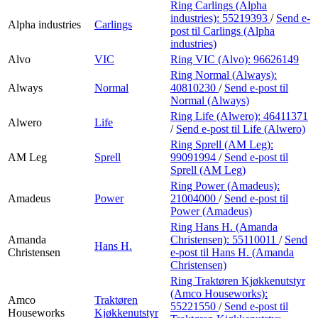
Ring Carlings (Alpha
industries):
55219393
/
Send e-
Alpha industries
Carlings
post
til Carlings (Alpha
industries)
Alvo
VIC
Ring VIC (Alvo):
96626149
Ring Normal (Always):
Always
Normal
40810230
/
Send e-post
til
Normal (Always)
Ring Life (Alwero):
46411371
Alwero
Life
/
Send e-post
til Life (Alwero)
Ring Sprell (AM Leg):
AM Leg
Sprell
99091994
/
Send e-post
til
Sprell (AM Leg)
Ring Power (Amadeus):
Amadeus
Power
21004000
/
Send e-post
til
Power (Amadeus)
Ring Hans H. (Amanda
Amanda
Christensen):
55110011
/
Send
Hans H.
Christensen
e-post
til Hans H. (Amanda
Christensen)
Ring Traktøren Kjøkkenutstyr
(Amco Houseworks):
Amco
Traktøren
55221550
/
Send e-post
til
Houseworks
Kjøkkenutstyr