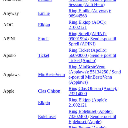
Session (Anti Hero)
Ring Emilie (Anyway):
Anyway
Emilie
96944568
Ring Elkjøp (AOC):
AOC
Elkjøp
21002121
Ring Sprell (APINI):
APINI
Sprell
99091994
/
Send e-post
til
Sprell (APINI)
Ring Ticket (Apollo):
Apollo
Ticket
56090000
/
Send e-post
til
Ticket (Apollo)
Ring MinBesteVenn
(Applaws):
55134250
/
Send
Applaws
MinBesteVenn
e-post
til MinBesteVenn
(Applaws)
Ring Clas Ohlson (Apple):
Apple
Clas Ohlson
23214000
Ring Elkjøp (Apple):
Elkjøp
21002121
Ring Eplehuset (Apple):
Eplehuset
73202400
/
Send e-post
til
Eplehuset (Apple)
Ring Power (Apple):