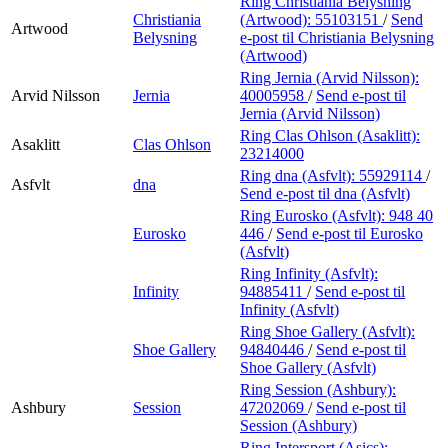
Ring Christiania Belysning
Christiania
(Artwood):
55103151
/
Send
Artwood
Belysning
e-post
til Christiania Belysning
(Artwood)
Ring Jernia (Arvid Nilsson):
Arvid Nilsson
Jernia
40005958
/
Send e-post
til
Jernia (Arvid Nilsson)
Ring Clas Ohlson (Asaklitt):
Asaklitt
Clas Ohlson
23214000
Ring dna (Asfvlt):
55929114
/
Asfvlt
dna
Send e-post
til dna (Asfvlt)
Ring Eurosko (Asfvlt):
948 40
Eurosko
446
/
Send e-post
til Eurosko
(Asfvlt)
Ring Infinity (Asfvlt):
Infinity
94885411
/
Send e-post
til
Infinity (Asfvlt)
Ring Shoe Gallery (Asfvlt):
Shoe Gallery
94840446
/
Send e-post
til
Shoe Gallery (Asfvlt)
Ring Session (Ashbury):
Ashbury
Session
47202069
/
Send e-post
til
Session (Ashbury)
Ring Intersport (Asics):