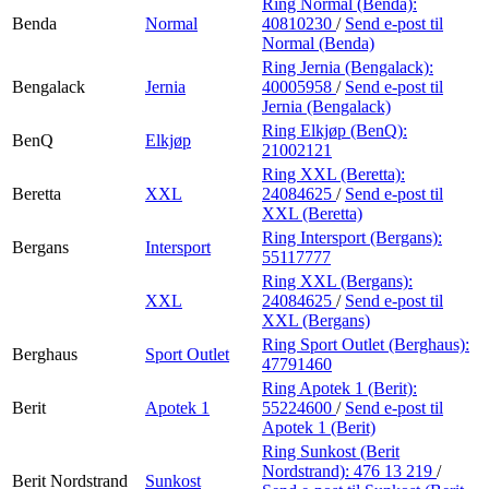
Ring Normal (Benda):
Benda
Normal
40810230
/
Send e-post
til
Normal (Benda)
Ring Jernia (Bengalack):
Bengalack
Jernia
40005958
/
Send e-post
til
Jernia (Bengalack)
Ring Elkjøp (BenQ):
BenQ
Elkjøp
21002121
Ring XXL (Beretta):
Beretta
XXL
24084625
/
Send e-post
til
XXL (Beretta)
Ring Intersport (Bergans):
Bergans
Intersport
55117777
Ring XXL (Bergans):
XXL
24084625
/
Send e-post
til
XXL (Bergans)
Ring Sport Outlet (Berghaus):
Berghaus
Sport Outlet
47791460
Ring Apotek 1 (Berit):
Berit
Apotek 1
55224600
/
Send e-post
til
Apotek 1 (Berit)
Ring Sunkost (Berit
Nordstrand):
476 13 219
/
Berit Nordstrand
Sunkost