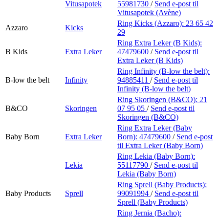
Vitusapotek
55981730
/
Send e-post
til
Vitusapotek (Avène)
Ring Kicks (Azzaro):
23 65 42
Azzaro
Kicks
29
Ring Extra Leker (B Kids):
B Kids
Extra Leker
47479600
/
Send e-post
til
Extra Leker (B Kids)
Ring Infinity (B-low the belt):
B-low the belt
Infinity
94885411
/
Send e-post
til
Infinity (B-low the belt)
Ring Skoringen (B&CO):
21
B&CO
Skoringen
07 95 05
/
Send e-post
til
Skoringen (B&CO)
Ring Extra Leker (Baby
Baby Born
Extra Leker
Born):
47479600
/
Send e-post
til Extra Leker (Baby Born)
Ring Lekia (Baby Born):
Lekia
55117790
/
Send e-post
til
Lekia (Baby Born)
Ring Sprell (Baby Products):
Baby Products
Sprell
99091994
/
Send e-post
til
Sprell (Baby Products)
Ring Jernia (Bacho):