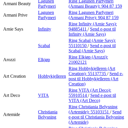
Lagunen
Ring Lagunen Parfymeri
Armani Beauty
Parfymeri
(Armani Beauty):
904 87 159
Lagunen
Ring Lagunen Parfymeri
Armani Prive
Parfymeri
(Armani Prive):
904 87 159
Ring Infinity (Arnie Says):
Arnie Says
Infinity
94885411
/
Send e-post
til
Infinity (Arnie Says)
Ring Scabal (Arnie Says):
Scabal
55110150
/
Send e-post
til
Scabal (Arnie Says)
Ring Elkjøp (Arozzi):
Arozzi
Elkjøp
21002121
Ring Hobbykjelleren (Art
Creation):
55137735
/
Send e-
Art Creation
Hobbykjelleren
post
til Hobbykjelleren (Art
Creation)
Ring VITA (Art Deco):
Art Deco
VITA
55910514
/
Send e-post
til
VITA (Art Deco)
Ring Christiania Belysning
Christiania
(Artemide):
55103151
/
Send
Artemide
Belysning
e-post
til Christiania Belysning
(Artemide)