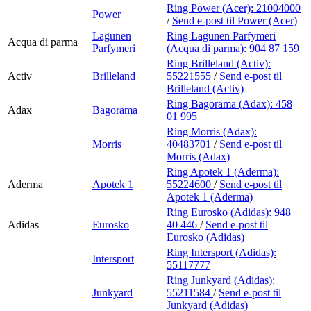
Ring Power (Acer):
21004000
Power
/
Send e-post
til Power (Acer)
Lagunen
Ring Lagunen Parfymeri
Acqua di parma
Parfymeri
(Acqua di parma):
904 87 159
Ring Brilleland (Activ):
Activ
Brilleland
55221555
/
Send e-post
til
Brilleland (Activ)
Ring Bagorama (Adax):
458
Adax
Bagorama
01 995
Ring Morris (Adax):
Morris
40483701
/
Send e-post
til
Morris (Adax)
Ring Apotek 1 (Aderma):
Aderma
Apotek 1
55224600
/
Send e-post
til
Apotek 1 (Aderma)
Ring Eurosko (Adidas):
948
Adidas
Eurosko
40 446
/
Send e-post
til
Eurosko (Adidas)
Ring Intersport (Adidas):
Intersport
55117777
Ring Junkyard (Adidas):
Junkyard
55211584
/
Send e-post
til
Junkyard (Adidas)