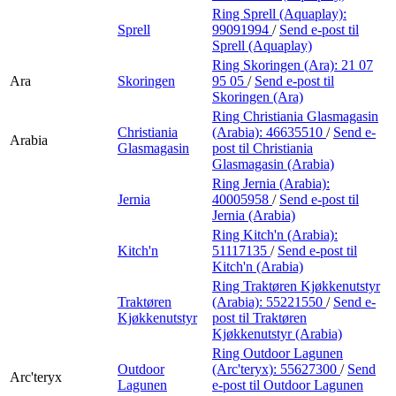
Ring Sprell (Aquaplay):
Sprell
99091994
/
Send e-post
til
Sprell (Aquaplay)
Ring Skoringen (Ara):
21 07
Ara
Skoringen
95 05
/
Send e-post
til
Skoringen (Ara)
Ring Christiania Glasmagasin
Christiania
(Arabia):
46635510
/
Send e-
Arabia
Glasmagasin
post
til Christiania
Glasmagasin (Arabia)
Ring Jernia (Arabia):
Jernia
40005958
/
Send e-post
til
Jernia (Arabia)
Ring Kitch'n (Arabia):
Kitch'n
51117135
/
Send e-post
til
Kitch'n (Arabia)
Ring Traktøren Kjøkkenutstyr
Traktøren
(Arabia):
55221550
/
Send e-
Kjøkkenutstyr
post
til Traktøren
Kjøkkenutstyr (Arabia)
Ring Outdoor Lagunen
Outdoor
(Arc'teryx):
55627300
/
Send
Arc'teryx
Lagunen
e-post
til Outdoor Lagunen