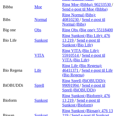
Ring Moe (Bibba):
90233530
/
Bibba
Moe
Send e-post
til Moe (Bibba)
Ring Normal (Bibs):
Bibs
Normal
40810230
/
Send e-post
til
Normal (Bibs)
Big one
Obs
Ring Obs (Big one):
55118400
Ring Sunkost (Bio Life):
476
Bio Life
Sunkost
13 219
/
Send e-post
til
Sunkost (Bio Life)
Ring VITA (Bio Life):
VITA
55910514
/
Send e-post
til
VITA (Bio Life)
Ring Life (Bio Regena):
Bio Regena
Life
46411371
/
Send e-post
til Life
(Bio Regena)
Ring Sprell (BiOBUDDi):
BiOBUDDi
Sprell
99091994
/
Send e-post
til
Sprell (BiOBUDDi)
Ring Sunkost (Bioform):
476
Bioform
Sunkost
13 219
/
Send e-post
til
Sunkost (Bioform)
Ring Sunkost (Biosan):
476 13
Biosan
Sunkost
219
/
Send e-post
til Sunkost