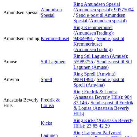
Ring Amundsen Spesial
Amundsen
(Amundsen spesial):
90575004
Amundsen spesial
Spesial
/
Send e-post
til Amundsen
Spesial (Amundsen spesial)
Ring Kremmerhuset
(AmundsenTrading):
AmundsenTrading
Kremmerhuset
94869991
/
Send e-post
til
Kremmerhuset
(AmundsenTrading)
Ring Stil Lagunen (Amuse):
Amuse
Stil Lagunen
55989755
/
Send e-post
til Stil
Lagunen (Amuse)
Ring Sprell (Amvina):
Amvina
Sprell
99091994
/
Send e-post
til
Sprell (Amvina)
Ring Fredrik & Louisa
(Anastasia Beverly Hills):
904
Anastasia Beverly
Fredrik &
87 146
/
Send e-post
til Fredrik
Hills
Louisa
& Louisa (Anastasia Beverly
Hills)
Ring Kicks (Anastasia Beverly
Kicks
Hills):
23 65 42 29
Ring Lagunen Parfymeri
Lagunen