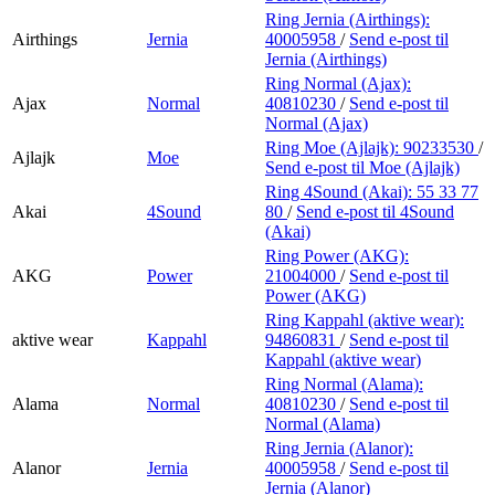
Ring Jernia (Airthings):
Airthings
Jernia
40005958
/
Send e-post
til
Jernia (Airthings)
Ring Normal (Ajax):
Ajax
Normal
40810230
/
Send e-post
til
Normal (Ajax)
Ring Moe (Ajlajk):
90233530
/
Ajlajk
Moe
Send e-post
til Moe (Ajlajk)
Ring 4Sound (Akai):
55 33 77
Akai
4Sound
80
/
Send e-post
til 4Sound
(Akai)
Ring Power (AKG):
AKG
Power
21004000
/
Send e-post
til
Power (AKG)
Ring Kappahl (aktive wear):
aktive wear
Kappahl
94860831
/
Send e-post
til
Kappahl (aktive wear)
Ring Normal (Alama):
Alama
Normal
40810230
/
Send e-post
til
Normal (Alama)
Ring Jernia (Alanor):
Alanor
Jernia
40005958
/
Send e-post
til
Jernia (Alanor)