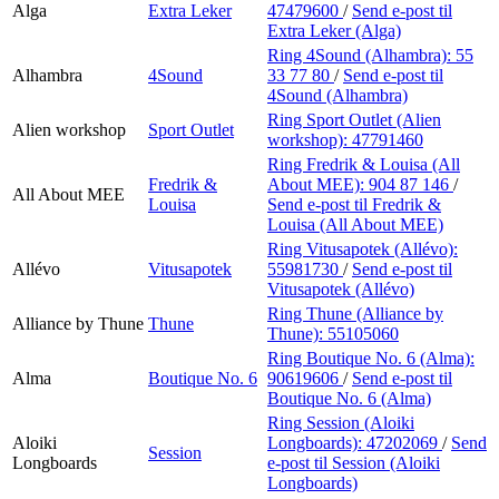
Alga
Extra Leker
47479600
/
Send e-post
til
Extra Leker (Alga)
Ring 4Sound (Alhambra):
55
Alhambra
4Sound
33 77 80
/
Send e-post
til
4Sound (Alhambra)
Ring Sport Outlet (Alien
Alien workshop
Sport Outlet
workshop):
47791460
Ring Fredrik & Louisa (All
Fredrik &
About MEE):
904 87 146
/
All About MEE
Louisa
Send e-post
til Fredrik &
Louisa (All About MEE)
Ring Vitusapotek (Allévo):
Allévo
Vitusapotek
55981730
/
Send e-post
til
Vitusapotek (Allévo)
Ring Thune (Alliance by
Alliance by Thune
Thune
Thune):
55105060
Ring Boutique No. 6 (Alma):
Alma
Boutique No. 6
90619606
/
Send e-post
til
Boutique No. 6 (Alma)
Ring Session (Aloiki
Aloiki
Longboards):
47202069
/
Send
Session
Longboards
e-post
til Session (Aloiki
Longboards)