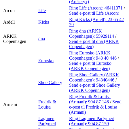
(Arc'teryx)
Ring Life (Arcon):
46411371
/
Arcon
Life
Send e-post
til Life (Arcon)
Ring Kicks (Ardell):
23 65 42
Ardell
Kicks
29
Ring dna (ARKK
ARKK
Copenhagen):
55929114
/
dna
Copenhagen
Send e-post
til dna (ARKK
Copenhagen)
Ring Eurosko (ARKK
Copenhagen):
948 40 446
/
Eurosko
Send e-post
til Eurosko
(ARKK Copenhagen)
Ring Shoe Gallery (ARKK
Copenhagen):
94840446
/
Shoe Gallery
Send e-post
til Shoe Gallery
(ARKK Copenhagen)
Ring Fredrik & Louisa
Fredrik &
(Armani):
904 87 146
/
Send
Armani
Louisa
e-post
til Fredrik & Louisa
(Armani)
Lagunen
Ring Lagunen Parfymeri
Parfymeri
(Armani):
904 87 159