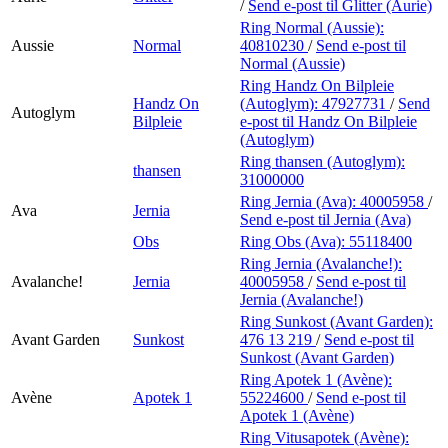
/
Send e-post
til Glitter (Aurie)
Ring Normal (Aussie):
Aussie
Normal
40810230
/
Send e-post
til
Normal (Aussie)
Ring Handz On Bilpleie
Handz On
(Autoglym):
47927731
/
Send
Autoglym
Bilpleie
e-post
til Handz On Bilpleie
(Autoglym)
Ring thansen (Autoglym):
thansen
31000000
Ring Jernia (Ava):
40005958
/
Ava
Jernia
Send e-post
til Jernia (Ava)
Obs
Ring Obs (Ava):
55118400
Ring Jernia (Avalanche!):
Avalanche!
Jernia
40005958
/
Send e-post
til
Jernia (Avalanche!)
Ring Sunkost (Avant Garden):
Avant Garden
Sunkost
476 13 219
/
Send e-post
til
Sunkost (Avant Garden)
Ring Apotek 1 (Avène):
Avène
Apotek 1
55224600
/
Send e-post
til
Apotek 1 (Avène)
Ring Vitusapotek (Avène):