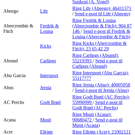
Personal Shopper
Sunkost (A. Vogel)
Ring Life (Abeego):
46411371
Abeego
Life
/
Send e-post
til Life (Abeego)
Ring Fredrik & Louisa
Abercrombie &
Fredrik &
(Abercrombie & Fitch):
904 87
Fitch
Louisa
146
/
Send e-post
til Fredrik &
Louisa (Abercrombie & Fitch)
Ring Kicks (Abercrombie &
Kicks
Fitch):
23 65 42 29
Ring Carlings (Abrand):
Abrand
Carlings
55219393
/
Send e-post
til
Carlings (Abrand)
Ring Intersport (Abu Garcia):
Abu Garcia
Intersport
55117777
Ring Jernia (Abus):
40005958
Abus
Jernia
/
Send e-post
til Jernia (Abus)
Ring Godt Brød (AC Perchs):
AC Perchs
Godt Brød
55990999
/
Send e-post
til
Godt Brød (AC Perchs)
Ring Musti (Acana):
Acana
Musti
90680472
/
Send e-post
til
Musti (Acana)
Acer
Elkjøp
Ring Elkjøp (Acer):
21002121