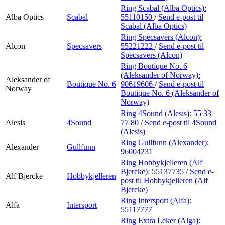
Ring Scabal (Alba Optics):
Alba Optics
Scabal
55110150
/
Send e-post
til
Scabal (Alba Optics)
Ring Specsavers (Alcon):
Alcon
Specsavers
55221222
/
Send e-post
til
Specsavers (Alcon)
Ring Boutique No. 6
(Aleksander of Norway):
Aleksander of
Boutique No. 6
90619606
/
Send e-post
til
Norway
Boutique No. 6 (Aleksander of
Norway)
Ring 4Sound (Alesis):
55 33
Alesis
4Sound
77 80
/
Send e-post
til 4Sound
(Alesis)
Ring Gullfunn (Alexander):
Alexander
Gullfunn
96004231
Ring Hobbykjelleren (Alf
Bjercke):
55137735
/
Send e-
Alf Bjercke
Hobbykjelleren
post
til Hobbykjelleren (Alf
Bjercke)
Ring Intersport (Alfa):
Alfa
Intersport
55117777
Ring Extra Leker (Alga):