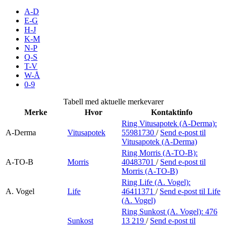
Inspirasjon
A-D
E-G
H-J
K-M
N-P
Søk
Q-S
T-V
W-Å
0-9
Åpningstider
Tabell med aktuelle merkevarer
Merke
Hvor
Kontaktinfo
Parkering
Ring Vitusapotek (A-Derma):
A-Derma
Vitusapotek
55981730
/
Send e-post
til
Praktisk informasjon
Vitusapotek (A-Derma)
Ledige stillinger
Ring Morris (A-TO-B):
A-TO-B
Morris
40483701
/
Send e-post
til
Morris (A-TO-B)
Magasin
Ring Life (A. Vogel):
Gavekort
A. Vogel
Life
46411371
/
Send e-post
til Life
(A. Vogel)
Finn frem
Ring Sunkost (A. Vogel):
476
Sunkost
13 219
/
Send e-post
til