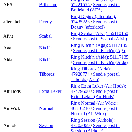
AES
Brilleland
55221555
/
Send e-post
til
Brilleland (AES)
Ring Deguy (afterlabel):
afterlabel
Deguy
97435223
/
Send e-post
til
Deguy (afterlabel)
Ring Scabal (Afvlt):
55110150
Afvlt
Scabal
/
Send e-post
til Scabal (Afvlt)
Ring Kitch'n (Aga):
51117135
Aga
Kitch'n
/
Send e-post
til Kitch'n (Aga)
Ring Kitch'n (Aida):
51117135
Aida
Kitch'n
/
Send e-post
til Kitch'n (Aida)
Ring Tilbords (Aida):
Tilbords
47928774
/
Send e-post
til
Tilbords (Aida)
Ring Extra Leker (Air Hods):
Air Hods
Extra Leker
47479600
/
Send e-post
til
Extra Leker (Air Hods)
Ring Normal (Air Wick):
Air Wick
Normal
40810230
/
Send e-post
til
Normal (Air Wick)
Ring Session (Airhole):
Airhole
Session
47202069
/
Send e-post
til
Session (Airhole)