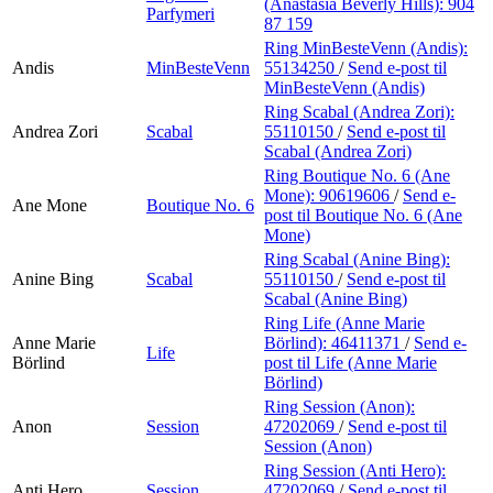
(Anastasia Beverly Hills):
904
Parfymeri
87 159
Ring MinBesteVenn (Andis):
Andis
MinBesteVenn
55134250
/
Send e-post
til
MinBesteVenn (Andis)
Ring Scabal (Andrea Zori):
Andrea Zori
Scabal
55110150
/
Send e-post
til
Scabal (Andrea Zori)
Ring Boutique No. 6 (Ane
Mone):
90619606
/
Send e-
Ane Mone
Boutique No. 6
post
til Boutique No. 6 (Ane
Mone)
Ring Scabal (Anine Bing):
Anine Bing
Scabal
55110150
/
Send e-post
til
Scabal (Anine Bing)
Ring Life (Anne Marie
Anne Marie
Börlind):
46411371
/
Send e-
Life
Börlind
post
til Life (Anne Marie
Börlind)
Ring Session (Anon):
Anon
Session
47202069
/
Send e-post
til
Session (Anon)
Ring Session (Anti Hero):
Anti Hero
Session
47202069
/
Send e-post
til