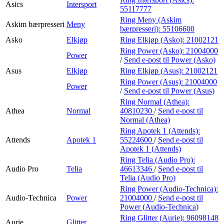
Asics
Intersport
55117777
Ring Meny (Askim
Askim bærpresseri
Meny
bærpresseri):
55106600
Asko
Elkjøp
Ring Elkjøp (Asko):
21002121
Ring Power (Asko):
21004000
Power
/
Send e-post
til Power (Asko)
Asus
Elkjøp
Ring Elkjøp (Asus):
21002121
Ring Power (Asus):
21004000
Power
/
Send e-post
til Power (Asus)
Ring Normal (Athea):
Athea
Normal
40810230
/
Send e-post
til
Normal (Athea)
Ring Apotek 1 (Attends):
Attends
Apotek 1
55224600
/
Send e-post
til
Apotek 1 (Attends)
Ring Telia (Audio Pro):
Audio Pro
Telia
46613346
/
Send e-post
til
Telia (Audio Pro)
Ring Power (Audio-Technica):
Audio-Technica
Power
21004000
/
Send e-post
til
Power (Audio-Technica)
Ring Glitter (Aurie):
96098148
Aurie
Glitter