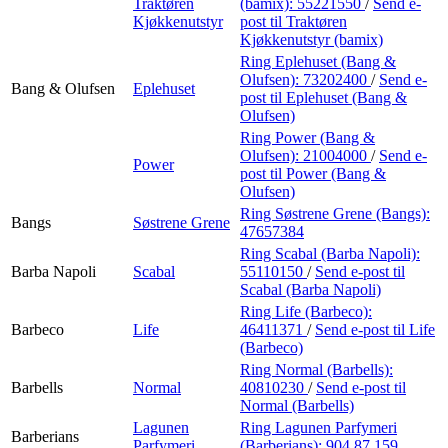
Traktøren
(bamix):
55221550
/
Send e-
Kjøkkenutstyr
post
til Traktøren
Kjøkkenutstyr (bamix)
Ring Eplehuset (Bang &
Olufsen):
73202400
/
Send e-
Bang & Olufsen
Eplehuset
post
til Eplehuset (Bang &
Olufsen)
Ring Power (Bang &
Olufsen):
21004000
/
Send e-
Power
post
til Power (Bang &
Olufsen)
Ring Søstrene Grene (Bangs):
Bangs
Søstrene Grene
47657384
Ring Scabal (Barba Napoli):
Barba Napoli
Scabal
55110150
/
Send e-post
til
Scabal (Barba Napoli)
Ring Life (Barbeco):
Barbeco
Life
46411371
/
Send e-post
til Life
(Barbeco)
Ring Normal (Barbells):
Barbells
Normal
40810230
/
Send e-post
til
Normal (Barbells)
Lagunen
Ring Lagunen Parfymeri
Barberians
Parfymeri
(Barberians):
904 87 159