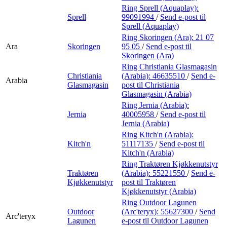
Ring Sprell (Aquaplay):
Sprell
99091994
/
Send e-post
til
Sprell (Aquaplay)
Ring Skoringen (Ara):
21 07
Ara
Skoringen
95 05
/
Send e-post
til
Skoringen (Ara)
Ring Christiania Glasmagasin
Christiania
(Arabia):
46635510
/
Send e-
Arabia
Glasmagasin
post
til Christiania
Glasmagasin (Arabia)
Ring Jernia (Arabia):
Jernia
40005958
/
Send e-post
til
Jernia (Arabia)
Ring Kitch'n (Arabia):
Kitch'n
51117135
/
Send e-post
til
Kitch'n (Arabia)
Ring Traktøren Kjøkkenutstyr
Traktøren
(Arabia):
55221550
/
Send e-
Kjøkkenutstyr
post
til Traktøren
Kjøkkenutstyr (Arabia)
Ring Outdoor Lagunen
Outdoor
(Arc'teryx):
55627300
/
Send
Arc'teryx
Lagunen
e-post
til Outdoor Lagunen