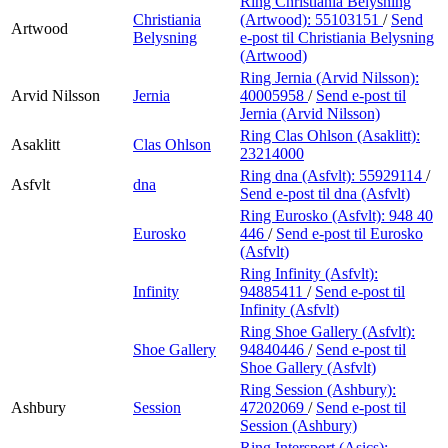
Ring Christiania Belysning
Christiania
(Artwood):
55103151
/
Send
Artwood
Belysning
e-post
til Christiania Belysning
(Artwood)
Ring Jernia (Arvid Nilsson):
Arvid Nilsson
Jernia
40005958
/
Send e-post
til
Jernia (Arvid Nilsson)
Ring Clas Ohlson (Asaklitt):
Asaklitt
Clas Ohlson
23214000
Ring dna (Asfvlt):
55929114
/
Asfvlt
dna
Send e-post
til dna (Asfvlt)
Ring Eurosko (Asfvlt):
948 40
Eurosko
446
/
Send e-post
til Eurosko
(Asfvlt)
Ring Infinity (Asfvlt):
Infinity
94885411
/
Send e-post
til
Infinity (Asfvlt)
Ring Shoe Gallery (Asfvlt):
Shoe Gallery
94840446
/
Send e-post
til
Shoe Gallery (Asfvlt)
Ring Session (Ashbury):
Ashbury
Session
47202069
/
Send e-post
til
Session (Ashbury)
Ring Intersport (Asics):