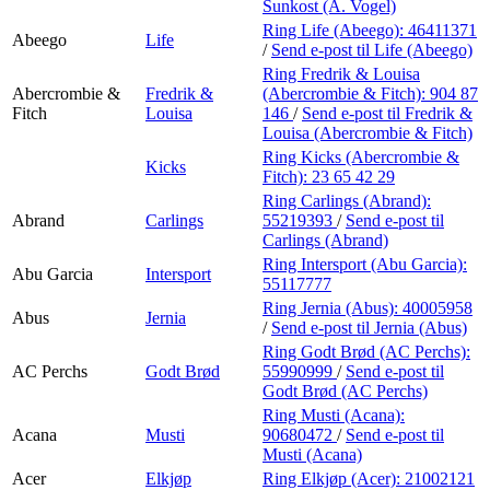
Personal Shopper
Sunkost (A. Vogel)
Ring Life (Abeego):
46411371
Abeego
Life
/
Send e-post
til Life (Abeego)
Ring Fredrik & Louisa
Abercrombie &
Fredrik &
(Abercrombie & Fitch):
904 87
Fitch
Louisa
146
/
Send e-post
til Fredrik &
Louisa (Abercrombie & Fitch)
Ring Kicks (Abercrombie &
Kicks
Fitch):
23 65 42 29
Ring Carlings (Abrand):
Abrand
Carlings
55219393
/
Send e-post
til
Carlings (Abrand)
Ring Intersport (Abu Garcia):
Abu Garcia
Intersport
55117777
Ring Jernia (Abus):
40005958
Abus
Jernia
/
Send e-post
til Jernia (Abus)
Ring Godt Brød (AC Perchs):
AC Perchs
Godt Brød
55990999
/
Send e-post
til
Godt Brød (AC Perchs)
Ring Musti (Acana):
Acana
Musti
90680472
/
Send e-post
til
Musti (Acana)
Acer
Elkjøp
Ring Elkjøp (Acer):
21002121