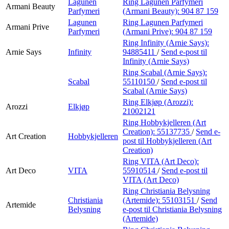
Lagunen
Ring Lagunen Parfymeri
Armani Beauty
Parfymeri
(Armani Beauty):
904 87 159
Lagunen
Ring Lagunen Parfymeri
Armani Prive
Parfymeri
(Armani Prive):
904 87 159
Ring Infinity (Arnie Says):
Arnie Says
Infinity
94885411
/
Send e-post
til
Infinity (Arnie Says)
Ring Scabal (Arnie Says):
Scabal
55110150
/
Send e-post
til
Scabal (Arnie Says)
Ring Elkjøp (Arozzi):
Arozzi
Elkjøp
21002121
Ring Hobbykjelleren (Art
Creation):
55137735
/
Send e-
Art Creation
Hobbykjelleren
post
til Hobbykjelleren (Art
Creation)
Ring VITA (Art Deco):
Art Deco
VITA
55910514
/
Send e-post
til
VITA (Art Deco)
Ring Christiania Belysning
Christiania
(Artemide):
55103151
/
Send
Artemide
Belysning
e-post
til Christiania Belysning
(Artemide)