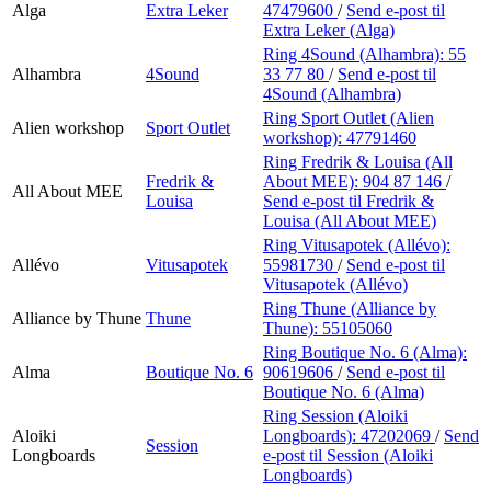
Alga
Extra Leker
47479600
/
Send e-post
til
Extra Leker (Alga)
Ring 4Sound (Alhambra):
55
Alhambra
4Sound
33 77 80
/
Send e-post
til
4Sound (Alhambra)
Ring Sport Outlet (Alien
Alien workshop
Sport Outlet
workshop):
47791460
Ring Fredrik & Louisa (All
Fredrik &
About MEE):
904 87 146
/
All About MEE
Louisa
Send e-post
til Fredrik &
Louisa (All About MEE)
Ring Vitusapotek (Allévo):
Allévo
Vitusapotek
55981730
/
Send e-post
til
Vitusapotek (Allévo)
Ring Thune (Alliance by
Alliance by Thune
Thune
Thune):
55105060
Ring Boutique No. 6 (Alma):
Alma
Boutique No. 6
90619606
/
Send e-post
til
Boutique No. 6 (Alma)
Ring Session (Aloiki
Aloiki
Longboards):
47202069
/
Send
Session
Longboards
e-post
til Session (Aloiki
Longboards)