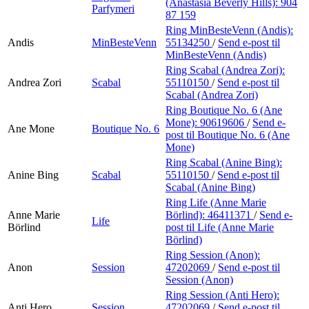
(Anastasia Beverly Hills):
904
Parfymeri
87 159
Ring MinBesteVenn (Andis):
Andis
MinBesteVenn
55134250
/
Send e-post
til
MinBesteVenn (Andis)
Ring Scabal (Andrea Zori):
Andrea Zori
Scabal
55110150
/
Send e-post
til
Scabal (Andrea Zori)
Ring Boutique No. 6 (Ane
Mone):
90619606
/
Send e-
Ane Mone
Boutique No. 6
post
til Boutique No. 6 (Ane
Mone)
Ring Scabal (Anine Bing):
Anine Bing
Scabal
55110150
/
Send e-post
til
Scabal (Anine Bing)
Ring Life (Anne Marie
Anne Marie
Börlind):
46411371
/
Send e-
Life
Börlind
post
til Life (Anne Marie
Börlind)
Ring Session (Anon):
Anon
Session
47202069
/
Send e-post
til
Session (Anon)
Ring Session (Anti Hero):
Anti Hero
Session
47202069
/
Send e-post
til