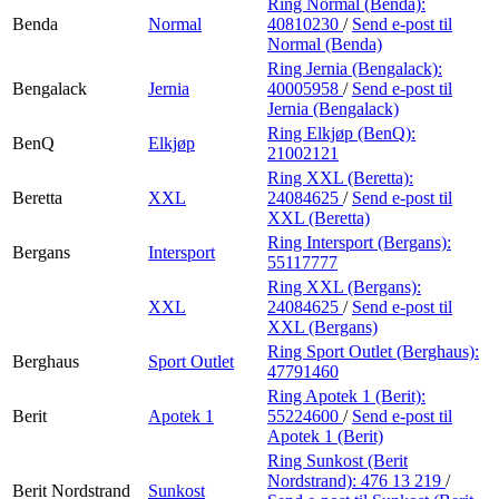
Ring Normal (Benda):
Benda
Normal
40810230
/
Send e-post
til
Normal (Benda)
Ring Jernia (Bengalack):
Bengalack
Jernia
40005958
/
Send e-post
til
Jernia (Bengalack)
Ring Elkjøp (BenQ):
BenQ
Elkjøp
21002121
Ring XXL (Beretta):
Beretta
XXL
24084625
/
Send e-post
til
XXL (Beretta)
Ring Intersport (Bergans):
Bergans
Intersport
55117777
Ring XXL (Bergans):
XXL
24084625
/
Send e-post
til
XXL (Bergans)
Ring Sport Outlet (Berghaus):
Berghaus
Sport Outlet
47791460
Ring Apotek 1 (Berit):
Berit
Apotek 1
55224600
/
Send e-post
til
Apotek 1 (Berit)
Ring Sunkost (Berit
Nordstrand):
476 13 219
/
Berit Nordstrand
Sunkost