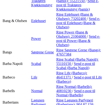
Traktøren
(bamix):
55221550
/
Send e-
Kjøkkenutstyr
post
til Traktøren
Kjøkkenutstyr (bamix)
Ring Eplehuset (Bang &
Olufsen):
73202400
/
Send e-
Bang & Olufsen
Eplehuset
post
til Eplehuset (Bang &
Olufsen)
Ring Power (Bang &
Olufsen):
21004000
/
Send e-
Power
post
til Power (Bang &
Olufsen)
Ring Søstrene Grene (Bangs):
Bangs
Søstrene Grene
47657384
Ring Scabal (Barba Napoli):
Barba Napoli
Scabal
55110150
/
Send e-post
til
Scabal (Barba Napoli)
Ring Life (Barbeco):
Barbeco
Life
46411371
/
Send e-post
til Life
(Barbeco)
Ring Normal (Barbells):
Barbells
Normal
40810230
/
Send e-post
til
Normal (Barbells)
Lagunen
Ring Lagunen Parfymeri
Barberians
Parfymeri
(Barberians):
904 87 159