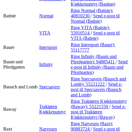
Kjøkkenutstyr (Bastian)
Ring Normal (Batiste):
Batiste
Normal
40810230
/
Send e-post
til
Normal (Batiste)
Ring VITA (Batiste):
VITA
55910514
/
Send e-post
til
VITA (Batiste)
Ring Intersport (Bauer):
Bauer
Intersport
55117777
Ring Infinity (Baum und
Baum und
Pferdgarten):
94885411
/
Send
Infinity
Pferdgarten
e-post
til Infinity (Baum und
Pferdgarten)
Ring Specsavers (Bausch and
Lomb):
55221222
/
Send e-
Bausch and Lomb
Specsavers
post
til Specsavers (Bausch
and Lomb)
Ring Traktøren Kjøkkenutstyr
Traktøren
(Baway):
55221550
/
Send e-
Baway
Kjøkkenutstyr
post
til Traktøren
Kjøkkenutstyr (Baway)
Ring Narvesen (Baxt):
Baxt
Narvesen
90883724
/
Send e-post
til