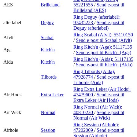
AES
Brilleland
55221555
/
Send e-post
til
Brilleland (AES)
Ring Deguy (afterlabel):
afterlabel
Deguy
97435223
/
Send e-post
til
Deguy (afterlabel)
Ring Scabal (Afvlt):
55110150
Afvlt
Scabal
/
Send e-post
til Scabal (Afvlt)
Ring Kitch'n (Aga):
51117135
Aga
Kitch'n
/
Send e-post
til Kitch'n (Aga)
Ring Kitch'n (Aida):
51117135
Aida
Kitch'n
/
Send e-post
til Kitch'n (Aida)
Ring Tilbords (Aida):
Tilbords
47928774
/
Send e-post
til
Tilbords (Aida)
Ring Extra Leker (Air Hods):
Air Hods
Extra Leker
47479600
/
Send e-post
til
Extra Leker (Air Hods)
Ring Normal (Air Wick):
Air Wick
Normal
40810230
/
Send e-post
til
Normal (Air Wick)
Ring Session (Airhole):
Airhole
Session
47202069
/
Send e-post
til
Session (Airhole)