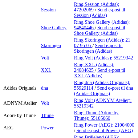
Ring Session (Adidas):
Session
47202069
/
Send e-post
til
Session (Adidas)
Ring Shoe Gallery (Adidas):
Shoe Gallery
94840446
/
Send e-post
til
Shoe Gallery (Adidas)
Ring Skoringen (Adidas):
21
Skoringen
07 95 05
/
Send e-post
til
Skoringen (Adidas)
Volt
Ring Volt (Adidas):
55219342
Ring XXL (Adidas):
XXL
24084625
/
Send e-post
til
XXL (Adidas)
Ring dna (Adidas Originals):
Adidas Originals
dna
55929114
/
Send e-post
til dna
(Adidas Originals)
Ring Volt (ADNYM Atelier):
ADNYM Atelier
Volt
55219342
Ring Thune (Adore by
Adore by Thune
Thune
Thune):
55105060
Ring Power (AEG):
21004000
AEG
Power
/
Send e-post
til Power (AEG)
Ring Brilleland (AES):