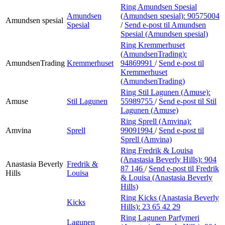
Ring Amundsen Spesial
Amundsen
(Amundsen spesial):
90575004
Amundsen spesial
Spesial
/
Send e-post
til Amundsen
Spesial (Amundsen spesial)
Ring Kremmerhuset
(AmundsenTrading):
AmundsenTrading
Kremmerhuset
94869991
/
Send e-post
til
Kremmerhuset
(AmundsenTrading)
Ring Stil Lagunen (Amuse):
Amuse
Stil Lagunen
55989755
/
Send e-post
til Stil
Lagunen (Amuse)
Ring Sprell (Amvina):
Amvina
Sprell
99091994
/
Send e-post
til
Sprell (Amvina)
Ring Fredrik & Louisa
(Anastasia Beverly Hills):
904
Anastasia Beverly
Fredrik &
87 146
/
Send e-post
til Fredrik
Hills
Louisa
& Louisa (Anastasia Beverly
Hills)
Ring Kicks (Anastasia Beverly
Kicks
Hills):
23 65 42 29
Ring Lagunen Parfymeri
Lagunen