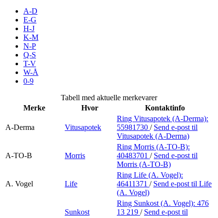
Inspirasjon
A-D
E-G
H-J
K-M
N-P
Søk
Q-S
T-V
W-Å
0-9
Åpningstider
Tabell med aktuelle merkevarer
Merke
Hvor
Kontaktinfo
Parkering
Ring Vitusapotek (A-Derma):
A-Derma
Vitusapotek
55981730
/
Send e-post
til
Praktisk informasjon
Vitusapotek (A-Derma)
Ledige stillinger
Ring Morris (A-TO-B):
A-TO-B
Morris
40483701
/
Send e-post
til
Morris (A-TO-B)
Magasin
Ring Life (A. Vogel):
Gavekort
A. Vogel
Life
46411371
/
Send e-post
til Life
(A. Vogel)
Finn frem
Ring Sunkost (A. Vogel):
476
Sunkost
13 219
/
Send e-post
til