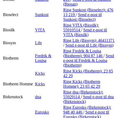
(Biosan)
Ring Sunkost (Bioselect):
476
Bioselect
Sunkost
13 219
/
Send e-post
til
Sunkost (Bioselect)
Ring VITA (Biosilk):
Biosilk
VITA
55910514
/
Send e-post
til
VITA (Biosilk)
Ring Life (Biosym):
46411371
Biosym
Life
/
Send e-post
til Life (Biosym)
Ring Fredrik & Louisa
Fredrik &
(Biotherm):
904 87 146
/
Send
Biotherm
Louisa
e-post
til Fredrik & Louisa
(Biotherm)
Ring Kicks (Biotherm):
23 65
Kicks
42 29
Ring Kicks (Biotherm
Biotherm Homme
Kicks
Homme):
23 65 42 29
Ring dna (Birkenstock):
Birkenstock
dna
55929114
/
Send e-post
til dna
(Birkenstock)
Ring Eurosko (Birkenstock):
Eurosko
948 40 446
/
Send e-post
til
Eurosko (Birkenstock)