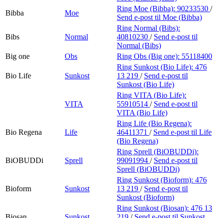
Ring Moe (Bibba):
90233530
/
Bibba
Moe
Send e-post
til Moe (Bibba)
Ring Normal (Bibs):
Bibs
Normal
40810230
/
Send e-post
til
Normal (Bibs)
Big one
Obs
Ring Obs (Big one):
55118400
Ring Sunkost (Bio Life):
476
Bio Life
Sunkost
13 219
/
Send e-post
til
Sunkost (Bio Life)
Ring VITA (Bio Life):
VITA
55910514
/
Send e-post
til
VITA (Bio Life)
Ring Life (Bio Regena):
Bio Regena
Life
46411371
/
Send e-post
til Life
(Bio Regena)
Ring Sprell (BiOBUDDi):
BiOBUDDi
Sprell
99091994
/
Send e-post
til
Sprell (BiOBUDDi)
Ring Sunkost (Bioform):
476
Bioform
Sunkost
13 219
/
Send e-post
til
Sunkost (Bioform)
Ring Sunkost (Biosan):
476 13
Biosan
Sunkost
219
/
Send e-post
til Sunkost