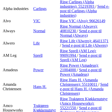
Ring Carlings (Alpha
industries):
55219393
/
Send e-
Alpha industries
Carlings
post
til Carlings (Alpha
industries)
Alvo
VIC
Ring VIC (Alvo):
96626149
Ring Normal (Always):
Always
Normal
40810230
/
Send e-post
til
Normal (Always)
Ring Life (Alwero):
46411371
Alwero
Life
/
Send e-post
til Life (Alwero)
Ring Sprell (AM Leg):
AM Leg
Sprell
99091994
/
Send e-post
til
Sprell (AM Leg)
Ring Power (Amadeus):
Amadeus
Power
21004000
/
Send e-post
til
Power (Amadeus)
Ring Hans H. (Amanda
Amanda
Christensen):
55110011
/
Send
Hans H.
Christensen
e-post
til Hans H. (Amanda
Christensen)
Ring Traktøren Kjøkkenutstyr
(Amco Houseworks):
Amco
Traktøren
55221550
/
Send e-post
til
Houseworks
Kjøkkenutstyr