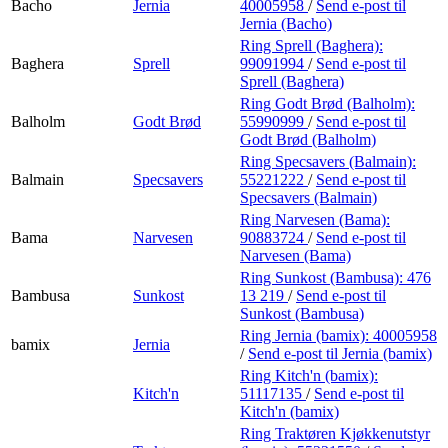
Bacho
Jernia
40005958
/
Send e-post
til
Jernia (Bacho)
Ring Sprell (Baghera):
Baghera
Sprell
99091994
/
Send e-post
til
Sprell (Baghera)
Ring Godt Brød (Balholm):
Balholm
Godt Brød
55990999
/
Send e-post
til
Godt Brød (Balholm)
Ring Specsavers (Balmain):
Balmain
Specsavers
55221222
/
Send e-post
til
Specsavers (Balmain)
Ring Narvesen (Bama):
Bama
Narvesen
90883724
/
Send e-post
til
Narvesen (Bama)
Ring Sunkost (Bambusa):
476
Bambusa
Sunkost
13 219
/
Send e-post
til
Sunkost (Bambusa)
Ring Jernia (bamix):
40005958
bamix
Jernia
/
Send e-post
til Jernia (bamix)
Ring Kitch'n (bamix):
Kitch'n
51117135
/
Send e-post
til
Kitch'n (bamix)
Ring Traktøren Kjøkkenutstyr