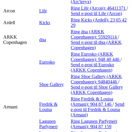
(Arc'teryx)
Ring Life (Arcon):
46411371
/
Arcon
Life
Send e-post
til Life (Arcon)
Ring Kicks (Ardell):
23 65 42
Ardell
Kicks
29
Ring dna (ARKK
ARKK
Copenhagen):
55929114
/
dna
Copenhagen
Send e-post
til dna (ARKK
Copenhagen)
Ring Eurosko (ARKK
Copenhagen):
948 40 446
/
Eurosko
Send e-post
til Eurosko
(ARKK Copenhagen)
Ring Shoe Gallery (ARKK
Copenhagen):
94840446
/
Shoe Gallery
Send e-post
til Shoe Gallery
(ARKK Copenhagen)
Ring Fredrik & Louisa
Fredrik &
(Armani):
904 87 146
/
Send
Armani
Louisa
e-post
til Fredrik & Louisa
(Armani)
Lagunen
Ring Lagunen Parfymeri
Parfymeri
(Armani):
904 87 159