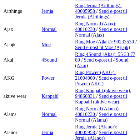
Ring Jernia (Airthings):
Airthings
Jernia
40005958
/
Send e-post
til
Jernia (Airthings)
Ring Normal (Ajax):
Ajax
Normal
40810230
/
Send e-post
til
Normal (Ajax)
Ring Moe (Ajlajk):
90233530
/
Ajlajk
Moe
Send e-post
til Moe (Ajlajk)
Ring 4Sound (Akai):
55 33 77
Akai
4Sound
80
/
Send e-post
til 4Sound
(Akai)
Ring Power (AKG):
AKG
Power
21004000
/
Send e-post
til
Power (AKG)
Ring Kappahl (aktive wear):
aktive wear
Kappahl
94860831
/
Send e-post
til
Kappahl (aktive wear)
Ring Normal (Alama):
Alama
Normal
40810230
/
Send e-post
til
Normal (Alama)
Ring Jernia (Alanor):
Alanor
Jernia
40005958
/
Send e-post
til
Jernia (Alanor)