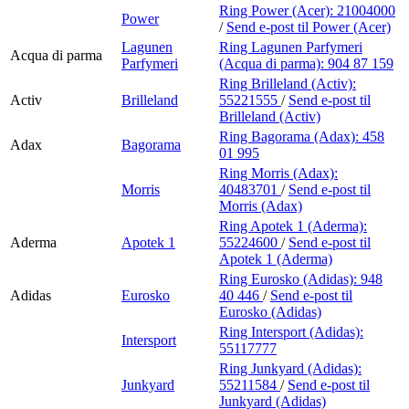
Ring Power (Acer):
21004000
Power
/
Send e-post
til Power (Acer)
Lagunen
Ring Lagunen Parfymeri
Acqua di parma
Parfymeri
(Acqua di parma):
904 87 159
Ring Brilleland (Activ):
Activ
Brilleland
55221555
/
Send e-post
til
Brilleland (Activ)
Ring Bagorama (Adax):
458
Adax
Bagorama
01 995
Ring Morris (Adax):
Morris
40483701
/
Send e-post
til
Morris (Adax)
Ring Apotek 1 (Aderma):
Aderma
Apotek 1
55224600
/
Send e-post
til
Apotek 1 (Aderma)
Ring Eurosko (Adidas):
948
Adidas
Eurosko
40 446
/
Send e-post
til
Eurosko (Adidas)
Ring Intersport (Adidas):
Intersport
55117777
Ring Junkyard (Adidas):
Junkyard
55211584
/
Send e-post
til
Junkyard (Adidas)