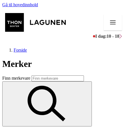
Gå til hovedinnhold
I dag:
10 - 18
Forside
Merker
Butikker
Finn merkevare
Mat og drikke
Helse
Aktiviteter
Tilbud