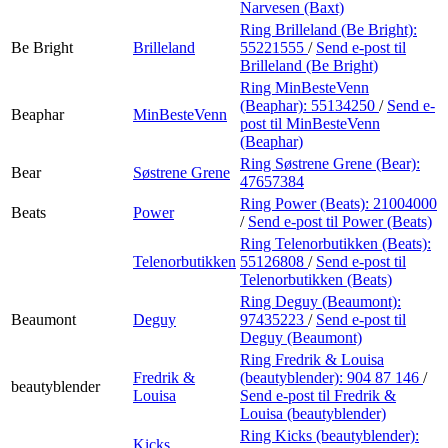
Narvesen (Baxt)
Ring Brilleland (Be Bright):
Be Bright
Brilleland
55221555
/
Send e-post
til
Brilleland (Be Bright)
Ring MinBesteVenn
(Beaphar):
55134250
/
Send e-
Beaphar
MinBesteVenn
post
til MinBesteVenn
(Beaphar)
Ring Søstrene Grene (Bear):
Bear
Søstrene Grene
47657384
Ring Power (Beats):
21004000
Beats
Power
/
Send e-post
til Power (Beats)
Ring Telenorbutikken (Beats):
Telenorbutikken
55126808
/
Send e-post
til
Telenorbutikken (Beats)
Ring Deguy (Beaumont):
Beaumont
Deguy
97435223
/
Send e-post
til
Deguy (Beaumont)
Ring Fredrik & Louisa
Fredrik &
(beautyblender):
904 87 146
/
beautyblender
Louisa
Send e-post
til Fredrik &
Louisa (beautyblender)
Ring Kicks (beautyblender):
Kicks