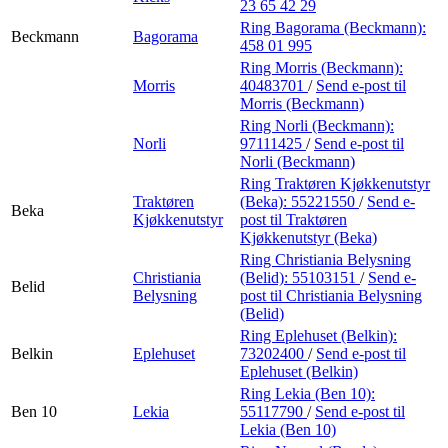
23 65 42 29
Ring Bagorama (Beckmann):
Beckmann
Bagorama
458 01 995
Ring Morris (Beckmann):
Morris
40483701
/
Send e-post
til
Morris (Beckmann)
Ring Norli (Beckmann):
Norli
97111425
/
Send e-post
til
Norli (Beckmann)
Ring Traktøren Kjøkkenutstyr
Traktøren
(Beka):
55221550
/
Send e-
Beka
Kjøkkenutstyr
post
til Traktøren
Kjøkkenutstyr (Beka)
Ring Christiania Belysning
Christiania
(Belid):
55103151
/
Send e-
Belid
Belysning
post
til Christiania Belysning
(Belid)
Ring Eplehuset (Belkin):
Belkin
Eplehuset
73202400
/
Send e-post
til
Eplehuset (Belkin)
Ring Lekia (Ben 10):
Ben 10
Lekia
55117790
/
Send e-post
til
Lekia (Ben 10)