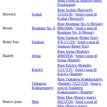
Send e-post
til Sunkost (Berit
Nordstrand)
Ring Scabal (Berwich):
Berwich
Scabal
55110150
/
Send e-post
til
Scabal (Berwich)
Ring Boutique No. 6 (Bessie):
Bessie
Boutique No. 6
90619606
/
Send e-post
til
Boutique No. 6 (Bessie)
Ring Sunkost (Better You):
Better You
Sunkost
476 13 219
/
Send e-post
til
Sunkost (Better You)
Ring Jernia (Bialetti):
Bialetti
Jernia
40005958
/
Send e-post
til
Jernia (Bialetti)
Ring Kitch'n (Bialetti):
Kitch'n
51117135
/
Send e-post
til
Kitch'n (Bialetti)
Ring Traktøren Kjøkkenutstyr
Traktøren
(Bialetti):
55221550
/
Send e-
Kjøkkenutstyr
post
til Traktøren
Kjøkkenutstyr (Bialetti)
Ring Moe (Bianco jeans):
Bianco jeans
Moe
90233530
/
Send e-post
til
Moe (Bianco jeans)