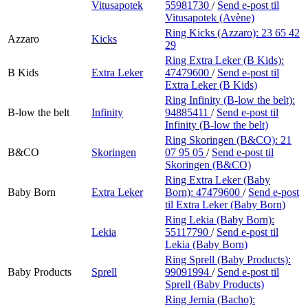
Vitusapotek
55981730
/
Send e-post
til
Vitusapotek (Avène)
Ring Kicks (Azzaro):
23 65 42
Azzaro
Kicks
29
Ring Extra Leker (B Kids):
B Kids
Extra Leker
47479600
/
Send e-post
til
Extra Leker (B Kids)
Ring Infinity (B-low the belt):
B-low the belt
Infinity
94885411
/
Send e-post
til
Infinity (B-low the belt)
Ring Skoringen (B&CO):
21
B&CO
Skoringen
07 95 05
/
Send e-post
til
Skoringen (B&CO)
Ring Extra Leker (Baby
Baby Born
Extra Leker
Born):
47479600
/
Send e-post
til Extra Leker (Baby Born)
Ring Lekia (Baby Born):
Lekia
55117790
/
Send e-post
til
Lekia (Baby Born)
Ring Sprell (Baby Products):
Baby Products
Sprell
99091994
/
Send e-post
til
Sprell (Baby Products)
Ring Jernia (Bacho):