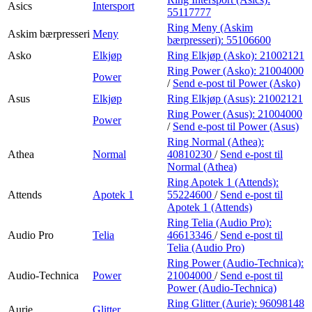
Asics
Intersport
55117777
Ring Meny (Askim
Askim bærpresseri
Meny
bærpresseri):
55106600
Asko
Elkjøp
Ring Elkjøp (Asko):
21002121
Ring Power (Asko):
21004000
Power
/
Send e-post
til Power (Asko)
Asus
Elkjøp
Ring Elkjøp (Asus):
21002121
Ring Power (Asus):
21004000
Power
/
Send e-post
til Power (Asus)
Ring Normal (Athea):
Athea
Normal
40810230
/
Send e-post
til
Normal (Athea)
Ring Apotek 1 (Attends):
Attends
Apotek 1
55224600
/
Send e-post
til
Apotek 1 (Attends)
Ring Telia (Audio Pro):
Audio Pro
Telia
46613346
/
Send e-post
til
Telia (Audio Pro)
Ring Power (Audio-Technica):
Audio-Technica
Power
21004000
/
Send e-post
til
Power (Audio-Technica)
Ring Glitter (Aurie):
96098148
Aurie
Glitter