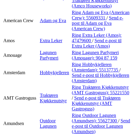
Traktøren Kjøkkenutstyr
(Amco Houseworks)
Ring Adam og Eva (American
Crew):
55609331
/
Send e-
American Crew
Adam og Eva
post
til Adam og Eva
(American Crew)
Ring Extra Leker (Amos):
Amos
Extra Leker
47479600
/
Send e-post
til
Extra Leker (Amos)
Lagunen
Ring Lagunen Parfymeri
Amouage
Parfymeri
(Amouage):
904 87 159
Ring Hobbykjelleren
(Amsterdam):
55137735
/
Amsterdam
Hobbykjelleren
Send e-post
til Hobbykjelleren
(Amsterdam)
Ring Traktøren Kjøkkenutstyr
(AMT Gastroguss):
55221550
Traktøren
AMT Gastroguss
/
Send e-post
til Traktøren
Kjøkkenutstyr
Kjøkkenutstyr (AMT
Gastroguss)
Ring Outdoor Lagunen
Outdoor
(Amundsen):
55627300
/
Send
Amundsen
Lagunen
e-post
til Outdoor Lagunen
(Amundsen)