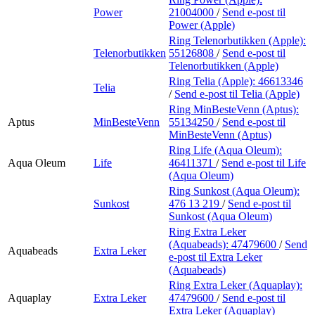
Power
21004000
/
Send e-post
til
Power (Apple)
Ring Telenorbutikken (Apple):
Telenorbutikken
55126808
/
Send e-post
til
Telenorbutikken (Apple)
Ring Telia (Apple):
46613346
Telia
/
Send e-post
til Telia (Apple)
Ring MinBesteVenn (Aptus):
Aptus
MinBesteVenn
55134250
/
Send e-post
til
MinBesteVenn (Aptus)
Ring Life (Aqua Oleum):
Aqua Oleum
Life
46411371
/
Send e-post
til Life
(Aqua Oleum)
Ring Sunkost (Aqua Oleum):
Sunkost
476 13 219
/
Send e-post
til
Sunkost (Aqua Oleum)
Ring Extra Leker
(Aquabeads):
47479600
/
Send
Aquabeads
Extra Leker
e-post
til Extra Leker
(Aquabeads)
Ring Extra Leker (Aquaplay):
Aquaplay
Extra Leker
47479600
/
Send e-post
til
Extra Leker (Aquaplay)