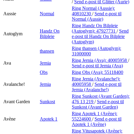
/
Send e-post
til Glitter (Aurie)
Ring Normal (Aussie):
Aussie
Normal
40810230
/
Send e-post
til
Normal (Aussie)
Ring Handz On Bilpleie
Handz On
(Autoglym):
47927731
/
Send
Autoglym
Bilpleie
e-post
til Handz On Bilpleie
(Autoglym)
Ring thansen (Autoglym):
thansen
31000000
Ring Jernia (Ava):
40005958
/
Ava
Jernia
Send e-post
til Jernia (Ava)
Obs
Ring Obs (Ava):
55118400
Ring Jernia (Avalanche!):
Avalanche!
Jernia
40005958
/
Send e-post
til
Jernia (Avalanche!)
Ring Sunkost (Avant Garden):
Avant Garden
Sunkost
476 13 219
/
Send e-post
til
Sunkost (Avant Garden)
Ring Apotek 1 (Avène):
Avène
Apotek 1
55224600
/
Send e-post
til
Apotek 1 (Avène)
Ring Vitusapotek (Avène):