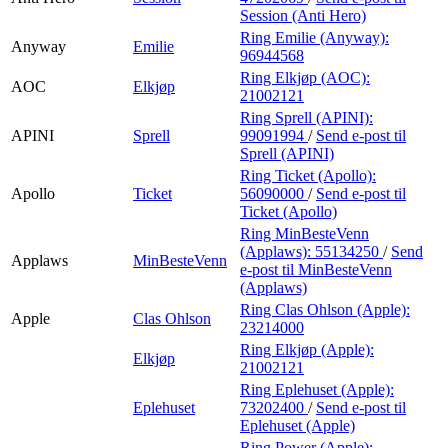
Session (Anti Hero)
Ring Emilie (Anyway):
Anyway
Emilie
96944568
Ring Elkjøp (AOC):
AOC
Elkjøp
21002121
Ring Sprell (APINI):
APINI
Sprell
99091994
/
Send e-post
til
Sprell (APINI)
Ring Ticket (Apollo):
Apollo
Ticket
56090000
/
Send e-post
til
Ticket (Apollo)
Ring MinBesteVenn
(Applaws):
55134250
/
Send
Applaws
MinBesteVenn
e-post
til MinBesteVenn
(Applaws)
Ring Clas Ohlson (Apple):
Apple
Clas Ohlson
23214000
Ring Elkjøp (Apple):
Elkjøp
21002121
Ring Eplehuset (Apple):
Eplehuset
73202400
/
Send e-post
til
Eplehuset (Apple)
Ring Power (Apple):