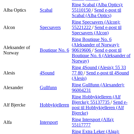
Ring Scabal (Alba Optics):
Alba Optics
Scabal
55110150
/
Send e-post
til
Scabal (Alba Optics)
Ring Specsavers (Alcon):
Alcon
Specsavers
55221222
/
Send e-post
til
Specsavers (Alcon)
Ring Boutique No. 6
(Aleksander of Norway):
Aleksander of
Boutique No. 6
90619606
/
Send e-post
til
Norway
Boutique No. 6 (Aleksander of
Norway)
Ring 4Sound (Alesis):
55 33
Alesis
4Sound
77 80
/
Send e-post
til 4Sound
(Alesis)
Ring Gullfunn (Alexander):
Alexander
Gullfunn
96004231
Ring Hobbykjelleren (Alf
Bjercke):
55137735
/
Send e-
Alf Bjercke
Hobbykjelleren
post
til Hobbykjelleren (Alf
Bjercke)
Ring Intersport (Alfa):
Alfa
Intersport
55117777
Ring Extra Leker (Alga):