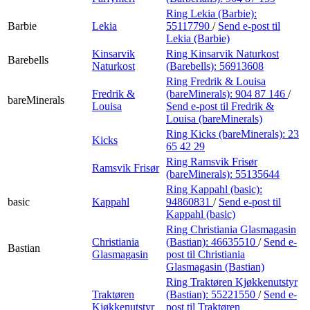
Ring Lekia (Barbie):
Barbie
Lekia
55117790
/
Send e-post
til
Lekia (Barbie)
Kinsarvik
Ring Kinsarvik Naturkost
Barebells
Naturkost
(Barebells):
56913608
Ring Fredrik & Louisa
Fredrik &
(bareMinerals):
904 87 146
/
bareMinerals
Louisa
Send e-post
til Fredrik &
Louisa (bareMinerals)
Ring Kicks (bareMinerals):
23
Kicks
65 42 29
Ring Ramsvik Frisør
Ramsvik Frisør
(bareMinerals):
55135644
Ring Kappahl (basic):
basic
Kappahl
94860831
/
Send e-post
til
Kappahl (basic)
Ring Christiania Glasmagasin
Christiania
(Bastian):
46635510
/
Send e-
Bastian
Glasmagasin
post
til Christiania
Glasmagasin (Bastian)
Ring Traktøren Kjøkkenutstyr
Traktøren
(Bastian):
55221550
/
Send e-
Kjøkkenutstyr
post
til Traktøren