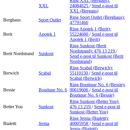
Ring XXL (Bergans):
XXL
24084625
/
Send e-post
til
XXL (Bergans)
Ring Sport Outlet (Berghaus):
Berghaus
Sport Outlet
47791460
Ring Apotek 1 (Berit):
Berit
Apotek 1
55224600
/
Send e-post
til
Apotek 1 (Berit)
Ring Sunkost (Berit
Nordstrand):
476 13 219
/
Berit Nordstrand
Sunkost
Send e-post
til Sunkost (Berit
Nordstrand)
Ring Scabal (Berwich):
Berwich
Scabal
55110150
/
Send e-post
til
Scabal (Berwich)
Ring Boutique No. 6 (Bessie):
Bessie
Boutique No. 6
90619606
/
Send e-post
til
Boutique No. 6 (Bessie)
Ring Sunkost (Better You):
Better You
Sunkost
476 13 219
/
Send e-post
til
Sunkost (Better You)
Ring Jernia (Bialetti):
Bialetti
Jernia
40005958
/
Send e-post
til
Jernia (Bialetti)