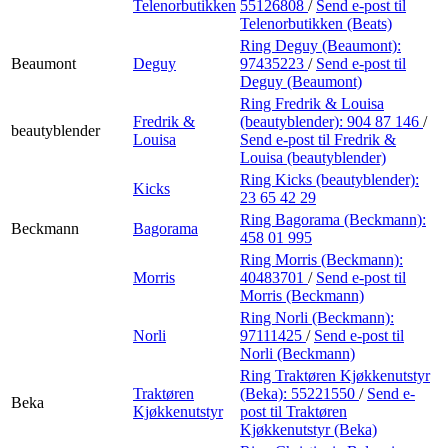
Telenorbutikken
55126808
/
Send e-post
til
Telenorbutikken (Beats)
Ring Deguy (Beaumont):
Beaumont
Deguy
97435223
/
Send e-post
til
Deguy (Beaumont)
Ring Fredrik & Louisa
Fredrik &
(beautyblender):
904 87 146
/
beautyblender
Louisa
Send e-post
til Fredrik &
Louisa (beautyblender)
Ring Kicks (beautyblender):
Kicks
23 65 42 29
Ring Bagorama (Beckmann):
Beckmann
Bagorama
458 01 995
Ring Morris (Beckmann):
Morris
40483701
/
Send e-post
til
Morris (Beckmann)
Ring Norli (Beckmann):
Norli
97111425
/
Send e-post
til
Norli (Beckmann)
Ring Traktøren Kjøkkenutstyr
Traktøren
(Beka):
55221550
/
Send e-
Beka
Kjøkkenutstyr
post
til Traktøren
Kjøkkenutstyr (Beka)