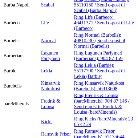
Barba Napoli
Scabal
55110150
/
Send e-post
til
Scabal (Barba Napoli)
Ring Life (Barbeco):
Barbeco
Life
46411371
/
Send e-post
til Life
(Barbeco)
Ring Normal (Barbells):
Barbells
Normal
40810230
/
Send e-post
til
Normal (Barbells)
Lagunen
Ring Lagunen Parfymeri
Barberians
Parfymeri
(Barberians):
904 87 159
Ring Lekia (Barbie):
Barbie
Lekia
55117790
/
Send e-post
til
Lekia (Barbie)
Kinsarvik
Ring Kinsarvik Naturkost
Barebells
Naturkost
(Barebells):
56913608
Ring Fredrik & Louisa
Fredrik &
(bareMinerals):
904 87 146
/
bareMinerals
Louisa
Send e-post
til Fredrik &
Louisa (bareMinerals)
Ring Kicks (bareMinerals):
23
Kicks
65 42 29
Ring Ramsvik Frisør
Ramsvik Frisør
(bareMinerals):
55135644