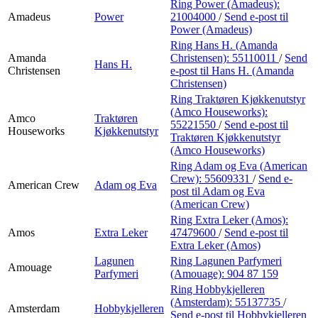
Ring Power (Amadeus):
Amadeus
Power
21004000
/
Send e-post
til
Power (Amadeus)
Ring Hans H. (Amanda
Amanda
Christensen):
55110011
/
Send
Hans H.
Christensen
e-post
til Hans H. (Amanda
Christensen)
Ring Traktøren Kjøkkenutstyr
(Amco Houseworks):
Amco
Traktøren
55221550
/
Send e-post
til
Houseworks
Kjøkkenutstyr
Traktøren Kjøkkenutstyr
(Amco Houseworks)
Ring Adam og Eva (American
Crew):
55609331
/
Send e-
American Crew
Adam og Eva
post
til Adam og Eva
(American Crew)
Ring Extra Leker (Amos):
Amos
Extra Leker
47479600
/
Send e-post
til
Extra Leker (Amos)
Lagunen
Ring Lagunen Parfymeri
Amouage
Parfymeri
(Amouage):
904 87 159
Ring Hobbykjelleren
(Amsterdam):
55137735
/
Amsterdam
Hobbykjelleren
Send e-post
til Hobbykjelleren