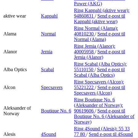
Power (AKG)
Ring Kappahl (aktive wear):
aktive wear
Kappahl
94860831
/
Send e-post
til
Kappahl (aktive wear)
Ring Normal (Alama):
Alama
Normal
40810230
/
Send e-post
til
Normal (Alama)
Ring Jernia (Alanor):
Alanor
Jernia
40005958
/
Send e-post
til
Jernia (Alanor)
Ring Scabal (Alba Optics):
Alba Optics
Scabal
55110150
/
Send e-post
til
Scabal (Alba Optics)
Ring Specsavers (Alcon):
Alcon
Specsavers
55221222
/
Send e-post
til
Specsavers (Alcon)
Ring Boutique No. 6
(Aleksander of Norway):
Aleksander of
Boutique No. 6
90619606
/
Send e-post
til
Norway
Boutique No. 6 (Aleksander of
Norway)
Ring 4Sound (Alesis):
55 33
Alesis
4Sound
77 80
/
Send e-post
til 4Sound