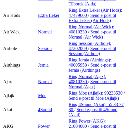
Tilbords (Aida)
Ring Extra Leker (Air Hods):
Air Hods
Extra Leker
47479600
/
Send e-post
til
Extra Leker (Air Hods)
Ring Normal (Air Wick):
Air Wick
Normal
40810230
/
Send e-post
til
Normal (Air Wick)
Ring Session (Airhole):
Airhole
Session
47202069
/
Send e-post
til
Session (Airhole)
Ring Jernia (Airthings):
Airthings
Jernia
40005958
/
Send e-post
til
Jernia (Airthings)
Ring Normal (Ajax):
Ajax
Normal
40810230
/
Send e-post
til
Normal (Ajax)
Ring Moe (Ajlajk):
90233530
/
Ajlajk
Moe
Send e-post
til Moe (Ajlajk)
Ring 4Sound (Akai):
55 33 77
Akai
4Sound
80
/
Send e-post
til 4Sound
(Akai)
Ring Power (AKG):
AKG
Power
21004000
/
Send e-post
til