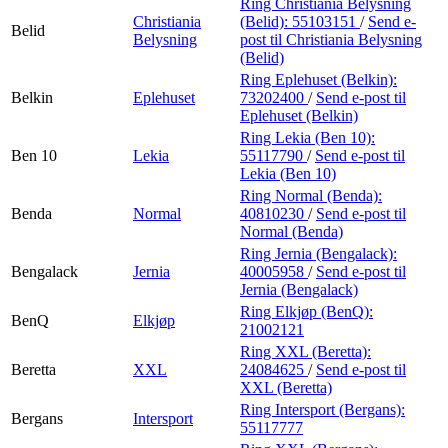
Ring Christiania Belysning
Christiania
(Belid):
55103151
/
Send e-
Belid
Belysning
post
til Christiania Belysning
(Belid)
Ring Eplehuset (Belkin):
Belkin
Eplehuset
73202400
/
Send e-post
til
Eplehuset (Belkin)
Ring Lekia (Ben 10):
Ben 10
Lekia
55117790
/
Send e-post
til
Lekia (Ben 10)
Ring Normal (Benda):
Benda
Normal
40810230
/
Send e-post
til
Normal (Benda)
Ring Jernia (Bengalack):
Bengalack
Jernia
40005958
/
Send e-post
til
Jernia (Bengalack)
Ring Elkjøp (BenQ):
BenQ
Elkjøp
21002121
Ring XXL (Beretta):
Beretta
XXL
24084625
/
Send e-post
til
XXL (Beretta)
Ring Intersport (Bergans):
Bergans
Intersport
55117777