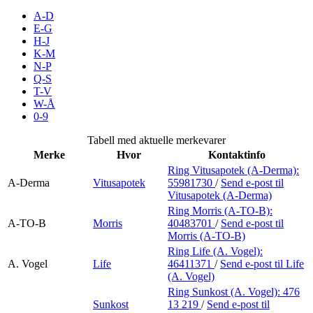
Inspirasjon
A-D
E-G
H-J
K-M
N-P
Søk
Q-S
T-V
W-Å
0-9
Åpningstider
Tabell med aktuelle merkevarer
Merke
Hvor
Kontaktinfo
Parkering
Ring Vitusapotek (A-Derma):
A-Derma
Vitusapotek
55981730
/
Send e-post
til
Praktisk informasjon
Vitusapotek (A-Derma)
Ledige stillinger
Ring Morris (A-TO-B):
A-TO-B
Morris
40483701
/
Send e-post
til
Morris (A-TO-B)
Magasin
Ring Life (A. Vogel):
Gavekort
A. Vogel
Life
46411371
/
Send e-post
til Life
(A. Vogel)
Finn frem
Ring Sunkost (A. Vogel):
476
Sunkost
13 219
/
Send e-post
til