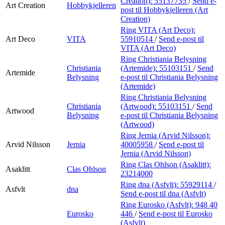
Creation):
55137735
/
Send e-
Art Creation
Hobbykjelleren
post
til Hobbykjelleren (Art
Creation)
Ring VITA (Art Deco):
Art Deco
VITA
55910514
/
Send e-post
til
VITA (Art Deco)
Ring Christiania Belysning
Christiania
(Artemide):
55103151
/
Send
Artemide
Belysning
e-post
til Christiania Belysning
(Artemide)
Ring Christiania Belysning
Christiania
(Artwood):
55103151
/
Send
Artwood
Belysning
e-post
til Christiania Belysning
(Artwood)
Ring Jernia (Arvid Nilsson):
Arvid Nilsson
Jernia
40005958
/
Send e-post
til
Jernia (Arvid Nilsson)
Ring Clas Ohlson (Asaklitt):
Asaklitt
Clas Ohlson
23214000
Ring dna (Asfvlt):
55929114
/
Asfvlt
dna
Send e-post
til dna (Asfvlt)
Ring Eurosko (Asfvlt):
948 40
Eurosko
446
/
Send e-post
til Eurosko
(Asfvlt)