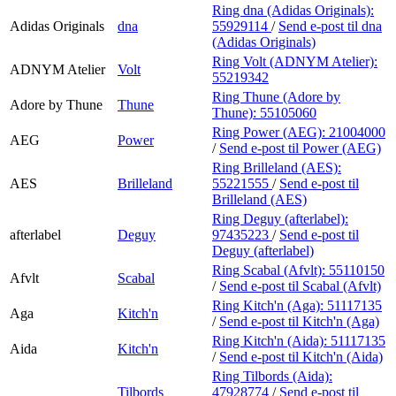
Ring dna (Adidas Originals):
Adidas Originals
dna
55929114
/
Send e-post
til dna
(Adidas Originals)
Ring Volt (ADNYM Atelier):
ADNYM Atelier
Volt
55219342
Ring Thune (Adore by
Adore by Thune
Thune
Thune):
55105060
Ring Power (AEG):
21004000
AEG
Power
/
Send e-post
til Power (AEG)
Ring Brilleland (AES):
AES
Brilleland
55221555
/
Send e-post
til
Brilleland (AES)
Ring Deguy (afterlabel):
afterlabel
Deguy
97435223
/
Send e-post
til
Deguy (afterlabel)
Ring Scabal (Afvlt):
55110150
Afvlt
Scabal
/
Send e-post
til Scabal (Afvlt)
Ring Kitch'n (Aga):
51117135
Aga
Kitch'n
/
Send e-post
til Kitch'n (Aga)
Ring Kitch'n (Aida):
51117135
Aida
Kitch'n
/
Send e-post
til Kitch'n (Aida)
Ring Tilbords (Aida):
Tilbords
47928774
/
Send e-post
til