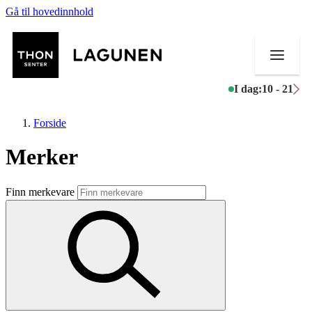
Gå til hovedinnhold
I dag:
10 - 21
Forside
Merker
Butikker
Finn merkevare
Mat og drikke
Helse
Aktiviteter
Tilbud