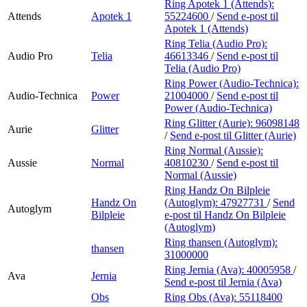
Ring Apotek 1 (Attends):
Attends
Apotek 1
55224600
/
Send e-post
til
Apotek 1 (Attends)
Ring Telia (Audio Pro):
Audio Pro
Telia
46613346
/
Send e-post
til
Telia (Audio Pro)
Ring Power (Audio-Technica):
Audio-Technica
Power
21004000
/
Send e-post
til
Power (Audio-Technica)
Ring Glitter (Aurie):
96098148
Aurie
Glitter
/
Send e-post
til Glitter (Aurie)
Ring Normal (Aussie):
Aussie
Normal
40810230
/
Send e-post
til
Normal (Aussie)
Ring Handz On Bilpleie
Handz On
(Autoglym):
47927731
/
Send
Autoglym
Bilpleie
e-post
til Handz On Bilpleie
(Autoglym)
Ring thansen (Autoglym):
thansen
31000000
Ring Jernia (Ava):
40005958
/
Ava
Jernia
Send e-post
til Jernia (Ava)
Obs
Ring Obs (Ava):
55118400