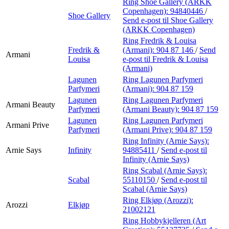
Ring Shoe Gallery (ARKK
Copenhagen):
94840446
/
Shoe Gallery
Send e-post
til Shoe Gallery
(ARKK Copenhagen)
Ring Fredrik & Louisa
Fredrik &
(Armani):
904 87 146
/
Send
Armani
Louisa
e-post
til Fredrik & Louisa
(Armani)
Lagunen
Ring Lagunen Parfymeri
Parfymeri
(Armani):
904 87 159
Lagunen
Ring Lagunen Parfymeri
Armani Beauty
Parfymeri
(Armani Beauty):
904 87 159
Lagunen
Ring Lagunen Parfymeri
Armani Prive
Parfymeri
(Armani Prive):
904 87 159
Ring Infinity (Arnie Says):
Arnie Says
Infinity
94885411
/
Send e-post
til
Infinity (Arnie Says)
Ring Scabal (Arnie Says):
Scabal
55110150
/
Send e-post
til
Scabal (Arnie Says)
Ring Elkjøp (Arozzi):
Arozzi
Elkjøp
21002121
Ring Hobbykjelleren (Art