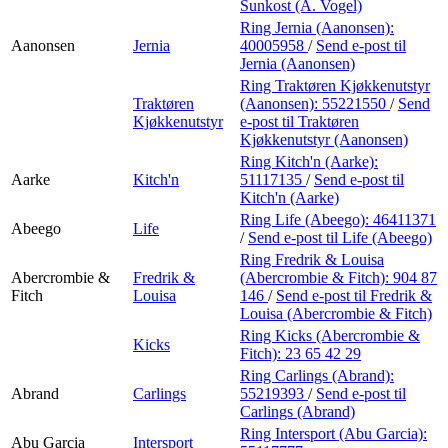
Personal Shopper
Sunkost (A. Vogel)
Ring Jernia (Aanonsen):
Aanonsen
Jernia
40005958
/
Send e-post
til
Jernia (Aanonsen)
Ring Traktøren Kjøkkenutstyr
Traktøren
(Aanonsen):
55221550
/
Send
Kjøkkenutstyr
e-post
til Traktøren
Kjøkkenutstyr (Aanonsen)
Ring Kitch'n (Aarke):
Aarke
Kitch'n
51117135
/
Send e-post
til
Kitch'n (Aarke)
Ring Life (Abeego):
46411371
Abeego
Life
/
Send e-post
til Life (Abeego)
Ring Fredrik & Louisa
Abercrombie &
Fredrik &
(Abercrombie & Fitch):
904 87
Fitch
Louisa
146
/
Send e-post
til Fredrik &
Louisa (Abercrombie & Fitch)
Ring Kicks (Abercrombie &
Kicks
Fitch):
23 65 42 29
Ring Carlings (Abrand):
Abrand
Carlings
55219393
/
Send e-post
til
Carlings (Abrand)
Ring Intersport (Abu Garcia):
Abu Garcia
Intersport