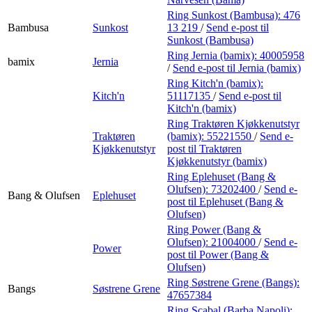
Ring Sunkost (Bambusa):
476
Bambusa
Sunkost
13 219
/
Send e-post
til
Sunkost (Bambusa)
Ring Jernia (bamix):
40005958
bamix
Jernia
/
Send e-post
til Jernia (bamix)
Ring Kitch'n (bamix):
Kitch'n
51117135
/
Send e-post
til
Kitch'n (bamix)
Ring Traktøren Kjøkkenutstyr
Traktøren
(bamix):
55221550
/
Send e-
Kjøkkenutstyr
post
til Traktøren
Kjøkkenutstyr (bamix)
Ring Eplehuset (Bang &
Olufsen):
73202400
/
Send e-
Bang & Olufsen
Eplehuset
post
til Eplehuset (Bang &
Olufsen)
Ring Power (Bang &
Olufsen):
21004000
/
Send e-
Power
post
til Power (Bang &
Olufsen)
Ring Søstrene Grene (Bangs):
Bangs
Søstrene Grene
47657384
Ring Scabal (Barba Napoli):