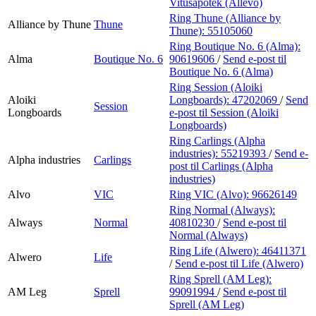
Vitusapotek (Allévo)
Ring Thune (Alliance by
Alliance by Thune
Thune
Thune):
55105060
Ring Boutique No. 6 (Alma):
Alma
Boutique No. 6
90619606
/
Send e-post
til
Boutique No. 6 (Alma)
Ring Session (Aloiki
Aloiki
Longboards):
47202069
/
Send
Session
Longboards
e-post
til Session (Aloiki
Longboards)
Ring Carlings (Alpha
industries):
55219393
/
Send e-
Alpha industries
Carlings
post
til Carlings (Alpha
industries)
Alvo
VIC
Ring VIC (Alvo):
96626149
Ring Normal (Always):
Always
Normal
40810230
/
Send e-post
til
Normal (Always)
Ring Life (Alwero):
46411371
Alwero
Life
/
Send e-post
til Life (Alwero)
Ring Sprell (AM Leg):
AM Leg
Sprell
99091994
/
Send e-post
til
Sprell (AM Leg)