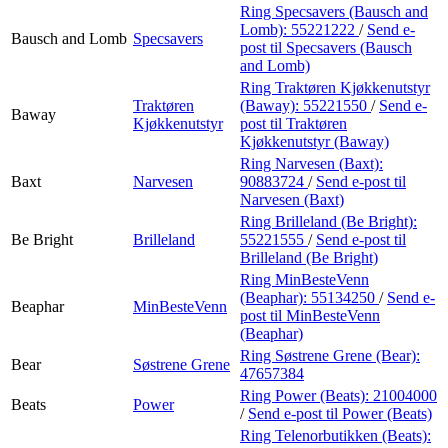
Ring Specsavers (Bausch and
Lomb):
55221222
/
Send e-
Bausch and Lomb
Specsavers
post
til Specsavers (Bausch
and Lomb)
Ring Traktøren Kjøkkenutstyr
Traktøren
(Baway):
55221550
/
Send e-
Baway
Kjøkkenutstyr
post
til Traktøren
Kjøkkenutstyr (Baway)
Ring Narvesen (Baxt):
Baxt
Narvesen
90883724
/
Send e-post
til
Narvesen (Baxt)
Ring Brilleland (Be Bright):
Be Bright
Brilleland
55221555
/
Send e-post
til
Brilleland (Be Bright)
Ring MinBesteVenn
(Beaphar):
55134250
/
Send e-
Beaphar
MinBesteVenn
post
til MinBesteVenn
(Beaphar)
Ring Søstrene Grene (Bear):
Bear
Søstrene Grene
47657384
Ring Power (Beats):
21004000
Beats
Power
/
Send e-post
til Power (Beats)
Ring Telenorbutikken (Beats):