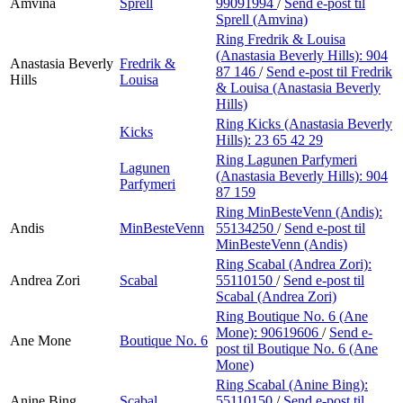
Amvina
Sprell
99091994
/
Send e-post
til
Sprell (Amvina)
Ring Fredrik & Louisa
(Anastasia Beverly Hills):
904
Anastasia Beverly
Fredrik &
87 146
/
Send e-post
til Fredrik
Hills
Louisa
& Louisa (Anastasia Beverly
Hills)
Ring Kicks (Anastasia Beverly
Kicks
Hills):
23 65 42 29
Ring Lagunen Parfymeri
Lagunen
(Anastasia Beverly Hills):
904
Parfymeri
87 159
Ring MinBesteVenn (Andis):
Andis
MinBesteVenn
55134250
/
Send e-post
til
MinBesteVenn (Andis)
Ring Scabal (Andrea Zori):
Andrea Zori
Scabal
55110150
/
Send e-post
til
Scabal (Andrea Zori)
Ring Boutique No. 6 (Ane
Mone):
90619606
/
Send e-
Ane Mone
Boutique No. 6
post
til Boutique No. 6 (Ane
Mone)
Ring Scabal (Anine Bing):
Anine Bing
Scabal
55110150
/
Send e-post
til