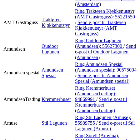
(Amsterdam)
Ring Traktøren Kjøkkenutstyr
(AMT Gastroguss):
55221550
Traktøren
AMT Gastroguss
/
Send e-post
til Traktøren
Kjøkkenutstyr
Kjøkkenutstyr (AMT
Gastroguss)
Ring Outdoor Lagunen
Outdoor
(Amundsen):
55627300
/
Send
Amundsen
Lagunen
e-post
til Outdoor Lagunen
(Amundsen)
Ring Amundsen Spesial
Amundsen
(Amundsen spesial):
90575004
Amundsen spesial
Spesial
/
Send e-post
til Amundsen
Spesial (Amundsen spesial)
Ring Kremmerhuset
(AmundsenTrading):
AmundsenTrading
Kremmerhuset
94869991
/
Send e-post
til
Kremmerhuset
(AmundsenTrading)
Ring Stil Lagunen (Amuse):
Amuse
Stil Lagunen
55989755
/
Send e-post
til Stil
Lagunen (Amuse)
Ring Sprell (Amvina):