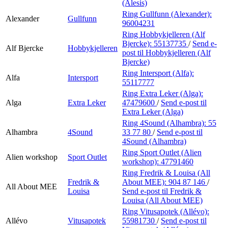
(Alesis)
Ring Gullfunn (Alexander):
Alexander
Gullfunn
96004231
Ring Hobbykjelleren (Alf
Bjercke):
55137735
/
Send e-
Alf Bjercke
Hobbykjelleren
post
til Hobbykjelleren (Alf
Bjercke)
Ring Intersport (Alfa):
Alfa
Intersport
55117777
Ring Extra Leker (Alga):
Alga
Extra Leker
47479600
/
Send e-post
til
Extra Leker (Alga)
Ring 4Sound (Alhambra):
55
Alhambra
4Sound
33 77 80
/
Send e-post
til
4Sound (Alhambra)
Ring Sport Outlet (Alien
Alien workshop
Sport Outlet
workshop):
47791460
Ring Fredrik & Louisa (All
Fredrik &
About MEE):
904 87 146
/
All About MEE
Louisa
Send e-post
til Fredrik &
Louisa (All About MEE)
Ring Vitusapotek (Allévo):
Allévo
Vitusapotek
55981730
/
Send e-post
til