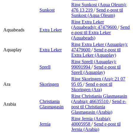
Ring Sunkost (Aqua Oleum):
Sunkost
476 13 219
/
Send e-post
til
Sunkost (Aqua Oleum)
Ring Extra Leker
(Aquabeads):
47479600
/
Send
Aquabeads
Extra Leker
e-post
til Extra Leker
(Aquabeads)
Ring Extra Leker (Aquaplay):
Aquaplay
Extra Leker
47479600
/
Send e-post
til
Extra Leker (Aquaplay)
Ring Sprell (Aquaplay):
Sprell
99091994
/
Send e-post
til
Sprell (Aquaplay)
Ring Skoringen (Ara):
21 07
Ara
Skoringen
95 05
/
Send e-post
til
Skoringen (Ara)
Ring Christiania Glasmagasin
Christiania
(Arabia):
46635510
/
Send e-
Arabia
Glasmagasin
post
til Christiania
Glasmagasin (Arabia)
Ring Jernia (Arabia):
Jernia
40005958
/
Send e-post
til
Jernia (Arabia)