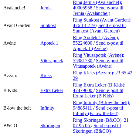
Ring Jernia (Avalanche!):
Avalanche!
Jernia
40005958
/
Send e-post
til
Jernia (Avalanche!)
Ring Sunkost (Avant Garden):
Avant Garden
Sunkost
476 13 219
/
Send e-post
til
Sunkost (Avant Garden)
Ring Apotek 1 (Avène):
Avène
Apotek 1
55224600
/
Send e-post
til
Apotek 1 (Avène)
Ring Vitusapotek (Avène):
Vitusapotek
55981730
/
Send e-post
til
Vitusapotek (Avène)
Ring Kicks (Azzaro):
23 65 42
Azzaro
Kicks
29
Ring Extra Leker (B Kids):
B Kids
Extra Leker
47479600
/
Send e-post
til
Extra Leker (B Kids)
Ring Infinity (B-low the belt):
B-low the belt
Infinity
94885411
/
Send e-post
til
Infinity (B-low the belt)
Ring Skoringen (B&CO):
21
B&CO
Skoringen
07 95 05
/
Send e-post
til
Skoringen (B&CO)