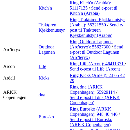
Ring Kitch'n (Arabia):
Kitch'n
51117135
/
Send e-post
til
Kitch'n (Arabia)
Ring Traktøren Kjøkkenutstyr
Traktøren
(Arabia):
55221550
/
Send e-
Kjøkkenutstyr
post
til Traktøren
Kjøkkenutstyr (Arabia)
Ring Outdoor Lagunen
Outdoor
(Arc'teryx):
55627300
/
Send
Arc'teryx
Lagunen
e-post
til Outdoor Lagunen
(Arc'teryx)
Ring Life (Arcon):
46411371
/
Arcon
Life
Send e-post
til Life (Arcon)
Ring Kicks (Ardell):
23 65 42
Ardell
Kicks
29
Ring dna (ARKK
ARKK
Copenhagen):
55929114
/
dna
Copenhagen
Send e-post
til dna (ARKK
Copenhagen)
Ring Eurosko (ARKK
Copenhagen):
948 40 446
/
Eurosko
Send e-post
til Eurosko
(ARKK Copenhagen)