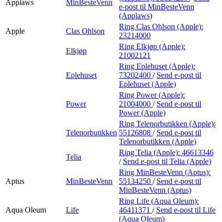
Applaws
MinBesteVenn
e-post
til MinBesteVenn
(Applaws)
Ring Clas Ohlson (Apple):
Apple
Clas Ohlson
23214000
Ring Elkjøp (Apple):
Elkjøp
21002121
Ring Eplehuset (Apple):
Eplehuset
73202400
/
Send e-post
til
Eplehuset (Apple)
Ring Power (Apple):
Power
21004000
/
Send e-post
til
Power (Apple)
Ring Telenorbutikken (Apple):
Telenorbutikken
55126808
/
Send e-post
til
Telenorbutikken (Apple)
Ring Telia (Apple):
46613346
Telia
/
Send e-post
til Telia (Apple)
Ring MinBesteVenn (Aptus):
Aptus
MinBesteVenn
55134250
/
Send e-post
til
MinBesteVenn (Aptus)
Ring Life (Aqua Oleum):
Aqua Oleum
Life
46411371
/
Send e-post
til Life
(Aqua Oleum)