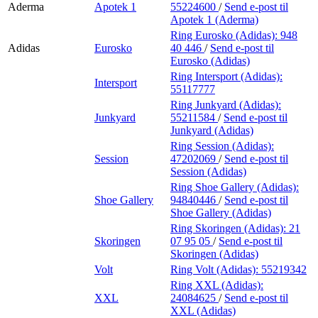
Aderma
Apotek 1
55224600
/
Send e-post
til
Apotek 1 (Aderma)
Ring Eurosko (Adidas):
948
Adidas
Eurosko
40 446
/
Send e-post
til
Eurosko (Adidas)
Ring Intersport (Adidas):
Intersport
55117777
Ring Junkyard (Adidas):
Junkyard
55211584
/
Send e-post
til
Junkyard (Adidas)
Ring Session (Adidas):
Session
47202069
/
Send e-post
til
Session (Adidas)
Ring Shoe Gallery (Adidas):
Shoe Gallery
94840446
/
Send e-post
til
Shoe Gallery (Adidas)
Ring Skoringen (Adidas):
21
Skoringen
07 95 05
/
Send e-post
til
Skoringen (Adidas)
Volt
Ring Volt (Adidas):
55219342
Ring XXL (Adidas):
XXL
24084625
/
Send e-post
til
XXL (Adidas)