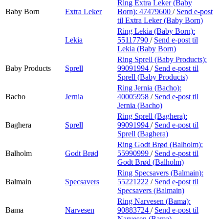
Ring Extra Leker (Baby
Baby Born
Extra Leker
Born):
47479600
/
Send e-post
til Extra Leker (Baby Born)
Ring Lekia (Baby Born):
Lekia
55117790
/
Send e-post
til
Lekia (Baby Born)
Ring Sprell (Baby Products):
Baby Products
Sprell
99091994
/
Send e-post
til
Sprell (Baby Products)
Ring Jernia (Bacho):
Bacho
Jernia
40005958
/
Send e-post
til
Jernia (Bacho)
Ring Sprell (Baghera):
Baghera
Sprell
99091994
/
Send e-post
til
Sprell (Baghera)
Ring Godt Brød (Balholm):
Balholm
Godt Brød
55990999
/
Send e-post
til
Godt Brød (Balholm)
Ring Specsavers (Balmain):
Balmain
Specsavers
55221222
/
Send e-post
til
Specsavers (Balmain)
Ring Narvesen (Bama):
Bama
Narvesen
90883724
/
Send e-post
til
Narvesen (Bama)