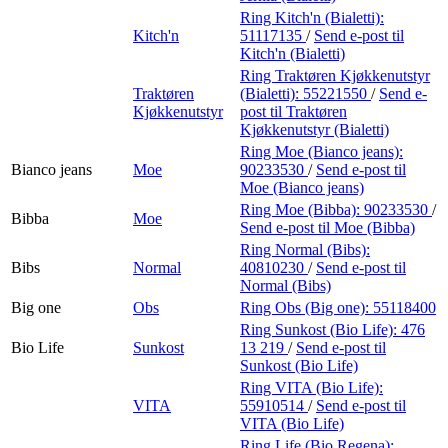
Ring Kitch'n (Bialetti):
Kitch'n
51117135
/
Send e-post
til
Kitch'n (Bialetti)
Ring Traktøren Kjøkkenutstyr
Traktøren
(Bialetti):
55221550
/
Send e-
Kjøkkenutstyr
post
til Traktøren
Kjøkkenutstyr (Bialetti)
Ring Moe (Bianco jeans):
Bianco jeans
Moe
90233530
/
Send e-post
til
Moe (Bianco jeans)
Ring Moe (Bibba):
90233530
/
Bibba
Moe
Send e-post
til Moe (Bibba)
Ring Normal (Bibs):
Bibs
Normal
40810230
/
Send e-post
til
Normal (Bibs)
Big one
Obs
Ring Obs (Big one):
55118400
Ring Sunkost (Bio Life):
476
Bio Life
Sunkost
13 219
/
Send e-post
til
Sunkost (Bio Life)
Ring VITA (Bio Life):
VITA
55910514
/
Send e-post
til
VITA (Bio Life)
Ring Life (Bio Regena):