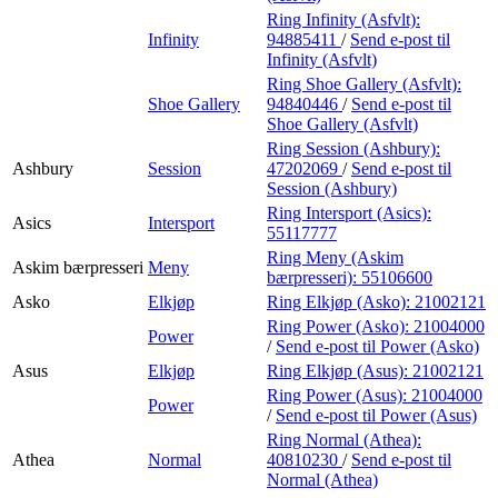
Ring Infinity (Asfvlt):
Infinity
94885411
/
Send e-post
til
Infinity (Asfvlt)
Ring Shoe Gallery (Asfvlt):
Shoe Gallery
94840446
/
Send e-post
til
Shoe Gallery (Asfvlt)
Ring Session (Ashbury):
Ashbury
Session
47202069
/
Send e-post
til
Session (Ashbury)
Ring Intersport (Asics):
Asics
Intersport
55117777
Ring Meny (Askim
Askim bærpresseri
Meny
bærpresseri):
55106600
Asko
Elkjøp
Ring Elkjøp (Asko):
21002121
Ring Power (Asko):
21004000
Power
/
Send e-post
til Power (Asko)
Asus
Elkjøp
Ring Elkjøp (Asus):
21002121
Ring Power (Asus):
21004000
Power
/
Send e-post
til Power (Asus)
Ring Normal (Athea):
Athea
Normal
40810230
/
Send e-post
til
Normal (Athea)