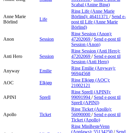
Scabal (Anine Bing)
Ring Life (Anne Marie
Anne Marie
Börlind):
46411371
/
Send e-
Life
Börlind
post
til Life (Anne Marie
Börlind)
Ring Session (Anon):
Anon
Session
47202069
/
Send e-post
til
Session (Anon)
Ring Session (Anti Hero):
Anti Hero
Session
47202069
/
Send e-post
til
Session (Anti Hero)
Ring Emilie (Anyway):
Anyway
Emilie
96944568
Ring Elkjøp (AOC):
AOC
Elkjøp
21002121
Ring Sprell (APINI):
APINI
Sprell
99091994
/
Send e-post
til
Sprell (APINI)
Ring Ticket (Apollo):
Apollo
Ticket
56090000
/
Send e-post
til
Ticket (Apollo)
Ring MinBesteVenn
(Applaws):
55134250
/
Send