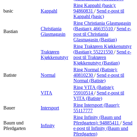
Ring Kappahl (basic):
basic
Kappahl
94860831
/
Send e-post
til
Kappahl (basic)
Ring Christiania Glasmagasin
Christiania
(Bastian):
46635510
/
Send e-
Bastian
Glasmagasin
post
til Christiania
Glasmagasin (Bastian)
Ring Traktøren Kjøkkenutstyr
Traktøren
(Bastian):
55221550
/
Send e-
Kjøkkenutstyr
post
til Traktøren
Kjøkkenutstyr (Bastian)
Ring Normal (Batiste):
Batiste
Normal
40810230
/
Send e-post
til
Normal (Batiste)
Ring VITA (Batiste):
VITA
55910514
/
Send e-post
til
VITA (Batiste)
Ring Intersport (Bauer):
Bauer
Intersport
55117777
Ring Infinity (Baum und
Baum und
Pferdgarten):
94885411
/
Send
Infinity
Pferdgarten
e-post
til Infinity (Baum und
Pferdgarten)