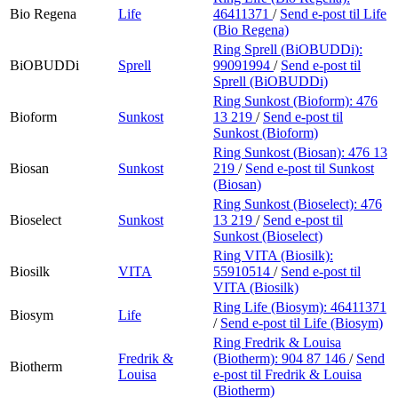
Bio Regena
Life
46411371
/
Send e-post
til Life
(Bio Regena)
Ring Sprell (BiOBUDDi):
BiOBUDDi
Sprell
99091994
/
Send e-post
til
Sprell (BiOBUDDi)
Ring Sunkost (Bioform):
476
Bioform
Sunkost
13 219
/
Send e-post
til
Sunkost (Bioform)
Ring Sunkost (Biosan):
476 13
Biosan
Sunkost
219
/
Send e-post
til Sunkost
(Biosan)
Ring Sunkost (Bioselect):
476
Bioselect
Sunkost
13 219
/
Send e-post
til
Sunkost (Bioselect)
Ring VITA (Biosilk):
Biosilk
VITA
55910514
/
Send e-post
til
VITA (Biosilk)
Ring Life (Biosym):
46411371
Biosym
Life
/
Send e-post
til Life (Biosym)
Ring Fredrik & Louisa
Fredrik &
(Biotherm):
904 87 146
/
Send
Biotherm
Louisa
e-post
til Fredrik & Louisa
(Biotherm)