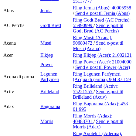
55117777
Ring Jernia (Abus):
40005958
Abus
Jernia
/
Send e-post
til Jernia (Abus)
Ring Godt Brød (AC Perchs):
AC Perchs
Godt Brød
55990999
/
Send e-post
til
Godt Brød (AC Perchs)
Ring Musti (Acana):
Acana
Musti
90680472
/
Send e-post
til
Musti (Acana)
Acer
Elkjøp
Ring Elkjøp (Acer):
21002121
Ring Power (Acer):
21004000
Power
/
Send e-post
til Power (Acer)
Lagunen
Ring Lagunen Parfymeri
Acqua di parma
Parfymeri
(Acqua di parma):
904 87 159
Ring Brilleland (Activ):
Activ
Brilleland
55221555
/
Send e-post
til
Brilleland (Activ)
Ring Bagorama (Adax):
458
Adax
Bagorama
01 995
Ring Morris (Adax):
Morris
40483701
/
Send e-post
til
Morris (Adax)
Ring Apotek 1 (Aderma):