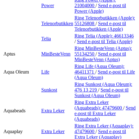
Power
21004000
/
Send e-post
til
Power (Apple)
Ring Telenorbutikken (Apple):
Telenorbutikken
55126808
/
Send e-post
til
Telenorbutikken (Apple)
Ring Telia (Apple):
46613346
Telia
/
Send e-post
til Telia (Apple)
Ring MinBesteVenn (Aptus):
Aptus
MinBesteVenn
55134250
/
Send e-post
til
MinBesteVenn (Aptus)
Ring Life (Aqua Oleum):
Aqua Oleum
Life
46411371
/
Send e-post
til Life
(Aqua Oleum)
Ring Sunkost (Aqua Oleum):
Sunkost
476 13 219
/
Send e-post
til
Sunkost (Aqua Oleum)
Ring Extra Leker
(Aquabeads):
47479600
/
Send
Aquabeads
Extra Leker
e-post
til Extra Leker
(Aquabeads)
Ring Extra Leker (Aquaplay):
Aquaplay
Extra Leker
47479600
/
Send e-post
til
Extra Leker (Aquaplay)