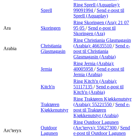
Ring Sprell (Aquaplay):
Sprell
99091994
/
Send e-post
til
Sprell (Aquaplay)
Ring Skoringen (Ara):
21 07
Ara
Skoringen
95 05
/
Send e-post
til
Skoringen (Ara)
Ring Christiania Glasmagasin
Christiania
(Arabia):
46635510
/
Send e-
Arabia
Glasmagasin
post
til Christiania
Glasmagasin (Arabia)
Ring Jernia (Arabia):
Jernia
40005958
/
Send e-post
til
Jernia (Arabia)
Ring Kitch'n (Arabia):
Kitch'n
51117135
/
Send e-post
til
Kitch'n (Arabia)
Ring Traktøren Kjøkkenutstyr
Traktøren
(Arabia):
55221550
/
Send e-
Kjøkkenutstyr
post
til Traktøren
Kjøkkenutstyr (Arabia)
Ring Outdoor Lagunen
Outdoor
(Arc'teryx):
55627300
/
Send
Arc'teryx
Lagunen
e-post
til Outdoor Lagunen