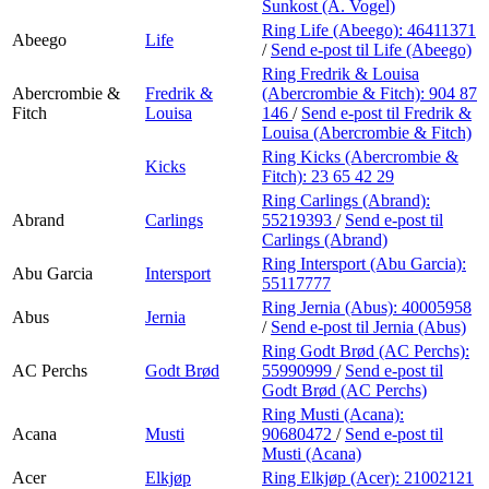
Personal Shopper
Sunkost (A. Vogel)
Ring Life (Abeego):
46411371
Abeego
Life
/
Send e-post
til Life (Abeego)
Ring Fredrik & Louisa
Abercrombie &
Fredrik &
(Abercrombie & Fitch):
904 87
Fitch
Louisa
146
/
Send e-post
til Fredrik &
Louisa (Abercrombie & Fitch)
Ring Kicks (Abercrombie &
Kicks
Fitch):
23 65 42 29
Ring Carlings (Abrand):
Abrand
Carlings
55219393
/
Send e-post
til
Carlings (Abrand)
Ring Intersport (Abu Garcia):
Abu Garcia
Intersport
55117777
Ring Jernia (Abus):
40005958
Abus
Jernia
/
Send e-post
til Jernia (Abus)
Ring Godt Brød (AC Perchs):
AC Perchs
Godt Brød
55990999
/
Send e-post
til
Godt Brød (AC Perchs)
Ring Musti (Acana):
Acana
Musti
90680472
/
Send e-post
til
Musti (Acana)
Acer
Elkjøp
Ring Elkjøp (Acer):
21002121