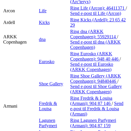
(Arc'teryx)
Ring Life (Arcon):
46411371
/
Arcon
Life
Send e-post
til Life (Arcon)
Ring Kicks (Ardell):
23 65 42
Ardell
Kicks
29
Ring dna (ARKK
ARKK
Copenhagen):
55929114
/
dna
Copenhagen
Send e-post
til dna (ARKK
Copenhagen)
Ring Eurosko (ARKK
Copenhagen):
948 40 446
/
Eurosko
Send e-post
til Eurosko
(ARKK Copenhagen)
Ring Shoe Gallery (ARKK
Copenhagen):
94840446
/
Shoe Gallery
Send e-post
til Shoe Gallery
(ARKK Copenhagen)
Ring Fredrik & Louisa
Fredrik &
(Armani):
904 87 146
/
Send
Armani
Louisa
e-post
til Fredrik & Louisa
(Armani)
Lagunen
Ring Lagunen Parfymeri
Parfymeri
(Armani):
904 87 159