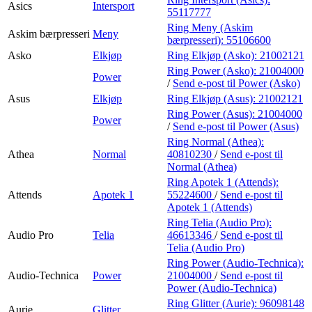
Asics
Intersport
55117777
Ring Meny (Askim
Askim bærpresseri
Meny
bærpresseri):
55106600
Asko
Elkjøp
Ring Elkjøp (Asko):
21002121
Ring Power (Asko):
21004000
Power
/
Send e-post
til Power (Asko)
Asus
Elkjøp
Ring Elkjøp (Asus):
21002121
Ring Power (Asus):
21004000
Power
/
Send e-post
til Power (Asus)
Ring Normal (Athea):
Athea
Normal
40810230
/
Send e-post
til
Normal (Athea)
Ring Apotek 1 (Attends):
Attends
Apotek 1
55224600
/
Send e-post
til
Apotek 1 (Attends)
Ring Telia (Audio Pro):
Audio Pro
Telia
46613346
/
Send e-post
til
Telia (Audio Pro)
Ring Power (Audio-Technica):
Audio-Technica
Power
21004000
/
Send e-post
til
Power (Audio-Technica)
Ring Glitter (Aurie):
96098148
Aurie
Glitter