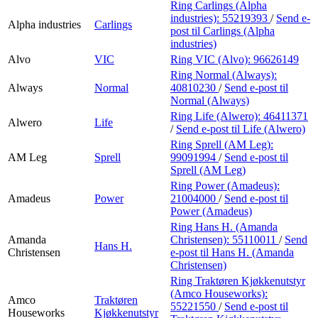
Ring Carlings (Alpha
industries):
55219393
/
Send e-
Alpha industries
Carlings
post
til Carlings (Alpha
industries)
Alvo
VIC
Ring VIC (Alvo):
96626149
Ring Normal (Always):
Always
Normal
40810230
/
Send e-post
til
Normal (Always)
Ring Life (Alwero):
46411371
Alwero
Life
/
Send e-post
til Life (Alwero)
Ring Sprell (AM Leg):
AM Leg
Sprell
99091994
/
Send e-post
til
Sprell (AM Leg)
Ring Power (Amadeus):
Amadeus
Power
21004000
/
Send e-post
til
Power (Amadeus)
Ring Hans H. (Amanda
Amanda
Christensen):
55110011
/
Send
Hans H.
Christensen
e-post
til Hans H. (Amanda
Christensen)
Ring Traktøren Kjøkkenutstyr
(Amco Houseworks):
Amco
Traktøren
55221550
/
Send e-post
til
Houseworks
Kjøkkenutstyr