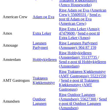
Traktøren Kjøkkenutstyr
(Amco Houseworks)
Ring Adam og Eva (American
Crew):
55609331
/
Send e-
American Crew
Adam og Eva
post
til Adam og Eva
(American Crew)
Ring Extra Leker (Amos):
Amos
Extra Leker
47479600
/
Send e-post
til
Extra Leker (Amos)
Lagunen
Ring Lagunen Parfymeri
Amouage
Parfymeri
(Amouage):
904 87 159
Ring Hobbykjelleren
(Amsterdam):
55137735
/
Amsterdam
Hobbykjelleren
Send e-post
til Hobbykjelleren
(Amsterdam)
Ring Traktøren Kjøkkenutstyr
(AMT Gastroguss):
55221550
Traktøren
AMT Gastroguss
/
Send e-post
til Traktøren
Kjøkkenutstyr
Kjøkkenutstyr (AMT
Gastroguss)
Ring Outdoor Lagunen
Outdoor
(Amundsen):
55627300
/
Send
Amundsen
Lagunen
e-post
til Outdoor Lagunen
(Amundsen)