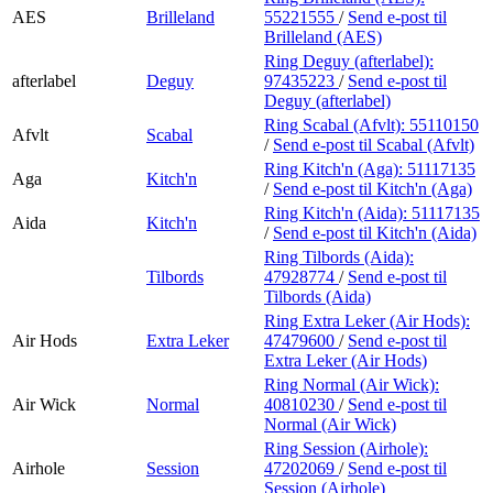
AES
Brilleland
55221555
/
Send e-post
til
Brilleland (AES)
Ring Deguy (afterlabel):
afterlabel
Deguy
97435223
/
Send e-post
til
Deguy (afterlabel)
Ring Scabal (Afvlt):
55110150
Afvlt
Scabal
/
Send e-post
til Scabal (Afvlt)
Ring Kitch'n (Aga):
51117135
Aga
Kitch'n
/
Send e-post
til Kitch'n (Aga)
Ring Kitch'n (Aida):
51117135
Aida
Kitch'n
/
Send e-post
til Kitch'n (Aida)
Ring Tilbords (Aida):
Tilbords
47928774
/
Send e-post
til
Tilbords (Aida)
Ring Extra Leker (Air Hods):
Air Hods
Extra Leker
47479600
/
Send e-post
til
Extra Leker (Air Hods)
Ring Normal (Air Wick):
Air Wick
Normal
40810230
/
Send e-post
til
Normal (Air Wick)
Ring Session (Airhole):
Airhole
Session
47202069
/
Send e-post
til
Session (Airhole)