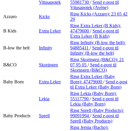
Vitusapotek
55981730
/
Send e-post
til
Vitusapotek (Avène)
Ring Kicks (Azzaro):
23 65 42
Azzaro
Kicks
29
Ring Extra Leker (B Kids):
B Kids
Extra Leker
47479600
/
Send e-post
til
Extra Leker (B Kids)
Ring Infinity (B-low the belt):
B-low the belt
Infinity
94885411
/
Send e-post
til
Infinity (B-low the belt)
Ring Skoringen (B&CO):
21
B&CO
Skoringen
07 95 05
/
Send e-post
til
Skoringen (B&CO)
Ring Extra Leker (Baby
Baby Born
Extra Leker
Born):
47479600
/
Send e-post
til Extra Leker (Baby Born)
Ring Lekia (Baby Born):
Lekia
55117790
/
Send e-post
til
Lekia (Baby Born)
Ring Sprell (Baby Products):
Baby Products
Sprell
99091994
/
Send e-post
til
Sprell (Baby Products)
Ring Jernia (Bacho):