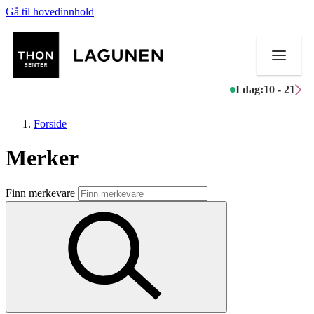
Gå til hovedinnhold
I dag:
10 - 21
Forside
Merker
Butikker
Finn merkevare
Mat og drikke
Helse
Aktiviteter
Tilbud