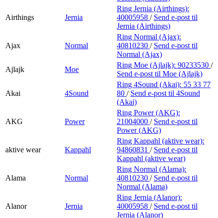
Ring Jernia (Airthings):
Airthings
Jernia
40005958
/
Send e-post
til
Jernia (Airthings)
Ring Normal (Ajax):
Ajax
Normal
40810230
/
Send e-post
til
Normal (Ajax)
Ring Moe (Ajlajk):
90233530
/
Ajlajk
Moe
Send e-post
til Moe (Ajlajk)
Ring 4Sound (Akai):
55 33 77
Akai
4Sound
80
/
Send e-post
til 4Sound
(Akai)
Ring Power (AKG):
AKG
Power
21004000
/
Send e-post
til
Power (AKG)
Ring Kappahl (aktive wear):
aktive wear
Kappahl
94860831
/
Send e-post
til
Kappahl (aktive wear)
Ring Normal (Alama):
Alama
Normal
40810230
/
Send e-post
til
Normal (Alama)
Ring Jernia (Alanor):
Alanor
Jernia
40005958
/
Send e-post
til
Jernia (Alanor)