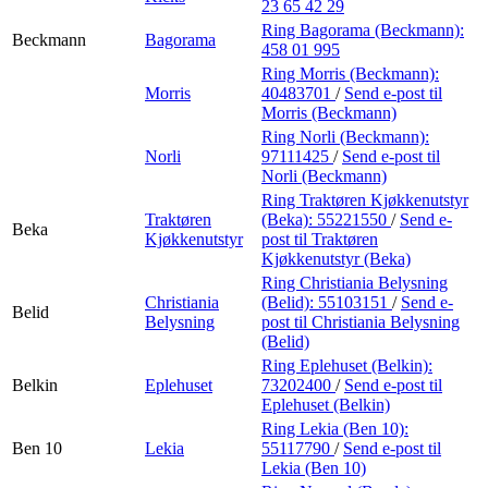
23 65 42 29
Ring Bagorama (Beckmann):
Beckmann
Bagorama
458 01 995
Ring Morris (Beckmann):
Morris
40483701
/
Send e-post
til
Morris (Beckmann)
Ring Norli (Beckmann):
Norli
97111425
/
Send e-post
til
Norli (Beckmann)
Ring Traktøren Kjøkkenutstyr
Traktøren
(Beka):
55221550
/
Send e-
Beka
Kjøkkenutstyr
post
til Traktøren
Kjøkkenutstyr (Beka)
Ring Christiania Belysning
Christiania
(Belid):
55103151
/
Send e-
Belid
Belysning
post
til Christiania Belysning
(Belid)
Ring Eplehuset (Belkin):
Belkin
Eplehuset
73202400
/
Send e-post
til
Eplehuset (Belkin)
Ring Lekia (Ben 10):
Ben 10
Lekia
55117790
/
Send e-post
til
Lekia (Ben 10)