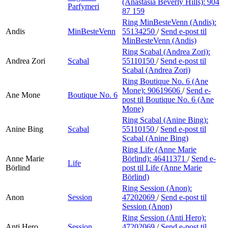
(Anastasia Beverly Hills):
904
Parfymeri
87 159
Ring MinBesteVenn (Andis):
Andis
MinBesteVenn
55134250
/
Send e-post
til
MinBesteVenn (Andis)
Ring Scabal (Andrea Zori):
Andrea Zori
Scabal
55110150
/
Send e-post
til
Scabal (Andrea Zori)
Ring Boutique No. 6 (Ane
Mone):
90619606
/
Send e-
Ane Mone
Boutique No. 6
post
til Boutique No. 6 (Ane
Mone)
Ring Scabal (Anine Bing):
Anine Bing
Scabal
55110150
/
Send e-post
til
Scabal (Anine Bing)
Ring Life (Anne Marie
Anne Marie
Börlind):
46411371
/
Send e-
Life
Börlind
post
til Life (Anne Marie
Börlind)
Ring Session (Anon):
Anon
Session
47202069
/
Send e-post
til
Session (Anon)
Ring Session (Anti Hero):
Anti Hero
Session
47202069
/
Send e-post
til