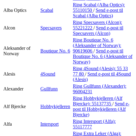
Ring Scabal (Alba Optics):
Alba Optics
Scabal
55110150
/
Send e-post
til
Scabal (Alba Optics)
Ring Specsavers (Alcon):
Alcon
Specsavers
55221222
/
Send e-post
til
Specsavers (Alcon)
Ring Boutique No. 6
(Aleksander of Norway):
Aleksander of
Boutique No. 6
90619606
/
Send e-post
til
Norway
Boutique No. 6 (Aleksander of
Norway)
Ring 4Sound (Alesis):
55 33
Alesis
4Sound
77 80
/
Send e-post
til 4Sound
(Alesis)
Ring Gullfunn (Alexander):
Alexander
Gullfunn
96004231
Ring Hobbykjelleren (Alf
Bjercke):
55137735
/
Send e-
Alf Bjercke
Hobbykjelleren
post
til Hobbykjelleren (Alf
Bjercke)
Ring Intersport (Alfa):
Alfa
Intersport
55117777
Ring Extra Leker (Alga):