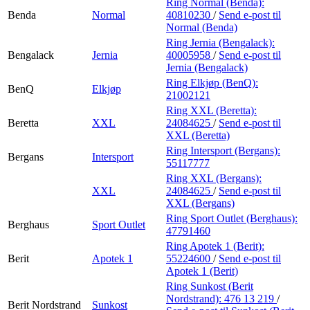
Ring Normal (Benda):
Benda
Normal
40810230
/
Send e-post
til
Normal (Benda)
Ring Jernia (Bengalack):
Bengalack
Jernia
40005958
/
Send e-post
til
Jernia (Bengalack)
Ring Elkjøp (BenQ):
BenQ
Elkjøp
21002121
Ring XXL (Beretta):
Beretta
XXL
24084625
/
Send e-post
til
XXL (Beretta)
Ring Intersport (Bergans):
Bergans
Intersport
55117777
Ring XXL (Bergans):
XXL
24084625
/
Send e-post
til
XXL (Bergans)
Ring Sport Outlet (Berghaus):
Berghaus
Sport Outlet
47791460
Ring Apotek 1 (Berit):
Berit
Apotek 1
55224600
/
Send e-post
til
Apotek 1 (Berit)
Ring Sunkost (Berit
Nordstrand):
476 13 219
/
Berit Nordstrand
Sunkost