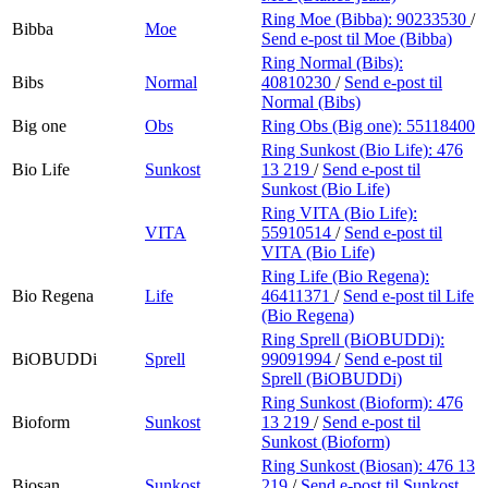
Ring Moe (Bibba):
90233530
/
Bibba
Moe
Send e-post
til Moe (Bibba)
Ring Normal (Bibs):
Bibs
Normal
40810230
/
Send e-post
til
Normal (Bibs)
Big one
Obs
Ring Obs (Big one):
55118400
Ring Sunkost (Bio Life):
476
Bio Life
Sunkost
13 219
/
Send e-post
til
Sunkost (Bio Life)
Ring VITA (Bio Life):
VITA
55910514
/
Send e-post
til
VITA (Bio Life)
Ring Life (Bio Regena):
Bio Regena
Life
46411371
/
Send e-post
til Life
(Bio Regena)
Ring Sprell (BiOBUDDi):
BiOBUDDi
Sprell
99091994
/
Send e-post
til
Sprell (BiOBUDDi)
Ring Sunkost (Bioform):
476
Bioform
Sunkost
13 219
/
Send e-post
til
Sunkost (Bioform)
Ring Sunkost (Biosan):
476 13
Biosan
Sunkost
219
/
Send e-post
til Sunkost