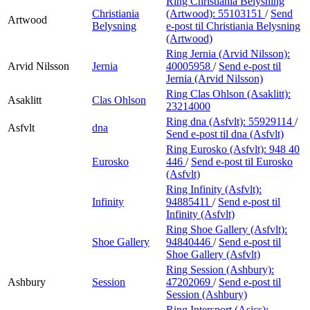
Ring Christiania Belysning
Christiania
(Artwood):
55103151
/
Send
Artwood
Belysning
e-post
til Christiania Belysning
(Artwood)
Ring Jernia (Arvid Nilsson):
Arvid Nilsson
Jernia
40005958
/
Send e-post
til
Jernia (Arvid Nilsson)
Ring Clas Ohlson (Asaklitt):
Asaklitt
Clas Ohlson
23214000
Ring dna (Asfvlt):
55929114
/
Asfvlt
dna
Send e-post
til dna (Asfvlt)
Ring Eurosko (Asfvlt):
948 40
Eurosko
446
/
Send e-post
til Eurosko
(Asfvlt)
Ring Infinity (Asfvlt):
Infinity
94885411
/
Send e-post
til
Infinity (Asfvlt)
Ring Shoe Gallery (Asfvlt):
Shoe Gallery
94840446
/
Send e-post
til
Shoe Gallery (Asfvlt)
Ring Session (Ashbury):
Ashbury
Session
47202069
/
Send e-post
til
Session (Ashbury)
Ring Intersport (Asics):