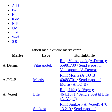
Inspirasjon
A-D
E-G
H-J
K-M
N-P
Søk
Q-S
T-V
W-Å
0-9
Åpningstider
Tabell med aktuelle merkevarer
Merke
Hvor
Kontaktinfo
Parkering
Ring Vitusapotek (A-Derma):
A-Derma
Vitusapotek
55981730
/
Send e-post
til
Praktisk informasjon
Vitusapotek (A-Derma)
Ledige stillinger
Ring Morris (A-TO-B):
A-TO-B
Morris
40483701
/
Send e-post
til
Morris (A-TO-B)
Magasin
Ring Life (A. Vogel):
Gavekort
A. Vogel
Life
46411371
/
Send e-post
til Life
(A. Vogel)
Finn frem
Ring Sunkost (A. Vogel):
476
Sunkost
13 219
/
Send e-post
til