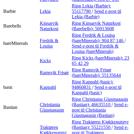
Ring Lekia (Barbie):
Barbie
Lekia
55117790
/
Send e-post
til
Lekia (Barbie)
Kinsarvik
Ring Kinsarvik Naturkost
Barebells
Naturkost
(Barebells):
56913608
Ring Fredrik & Louisa
Fredrik &
(bareMinerals):
904 87 146
/
bareMinerals
Louisa
Send e-post
til Fredrik &
Louisa (bareMinerals)
Ring Kicks (bareMinerals):
23
Kicks
65 42 29
Ring Ramsvik Frisør
Ramsvik Frisør
(bareMinerals):
55135644
Ring Kappahl (basic):
basic
Kappahl
94860831
/
Send e-post
til
Kappahl (basic)
Ring Christiania Glasmagasin
Christiania
(Bastian):
46635510
/
Send e-
Bastian
Glasmagasin
post
til Christiania
Glasmagasin (Bastian)
Ring Traktøren Kjøkkenutstyr
Traktøren
(Bastian):
55221550
/
Send e-
Kjøkkenutstyr
post
til Traktøren