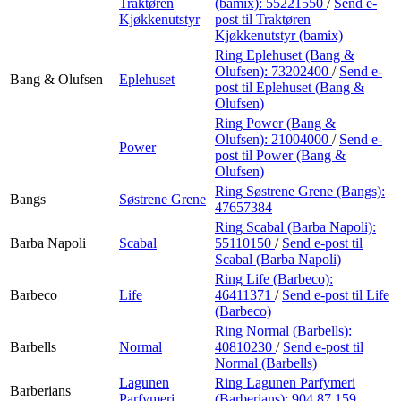
Traktøren
(bamix):
55221550
/
Send e-
Kjøkkenutstyr
post
til Traktøren
Kjøkkenutstyr (bamix)
Ring Eplehuset (Bang &
Olufsen):
73202400
/
Send e-
Bang & Olufsen
Eplehuset
post
til Eplehuset (Bang &
Olufsen)
Ring Power (Bang &
Olufsen):
21004000
/
Send e-
Power
post
til Power (Bang &
Olufsen)
Ring Søstrene Grene (Bangs):
Bangs
Søstrene Grene
47657384
Ring Scabal (Barba Napoli):
Barba Napoli
Scabal
55110150
/
Send e-post
til
Scabal (Barba Napoli)
Ring Life (Barbeco):
Barbeco
Life
46411371
/
Send e-post
til Life
(Barbeco)
Ring Normal (Barbells):
Barbells
Normal
40810230
/
Send e-post
til
Normal (Barbells)
Lagunen
Ring Lagunen Parfymeri
Barberians
Parfymeri
(Barberians):
904 87 159