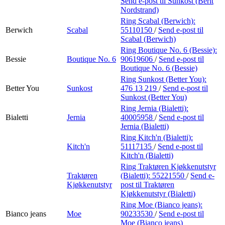
Send e-post
til Sunkost (Berit
Nordstrand)
Ring Scabal (Berwich):
Berwich
Scabal
55110150
/
Send e-post
til
Scabal (Berwich)
Ring Boutique No. 6 (Bessie):
Bessie
Boutique No. 6
90619606
/
Send e-post
til
Boutique No. 6 (Bessie)
Ring Sunkost (Better You):
Better You
Sunkost
476 13 219
/
Send e-post
til
Sunkost (Better You)
Ring Jernia (Bialetti):
Bialetti
Jernia
40005958
/
Send e-post
til
Jernia (Bialetti)
Ring Kitch'n (Bialetti):
Kitch'n
51117135
/
Send e-post
til
Kitch'n (Bialetti)
Ring Traktøren Kjøkkenutstyr
Traktøren
(Bialetti):
55221550
/
Send e-
Kjøkkenutstyr
post
til Traktøren
Kjøkkenutstyr (Bialetti)
Ring Moe (Bianco jeans):
Bianco jeans
Moe
90233530
/
Send e-post
til
Moe (Bianco jeans)