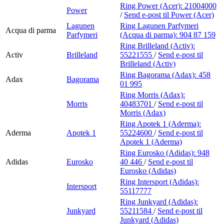
Ring Power (Acer):
21004000
Power
/
Send e-post
til Power (Acer)
Lagunen
Ring Lagunen Parfymeri
Acqua di parma
Parfymeri
(Acqua di parma):
904 87 159
Ring Brilleland (Activ):
Activ
Brilleland
55221555
/
Send e-post
til
Brilleland (Activ)
Ring Bagorama (Adax):
458
Adax
Bagorama
01 995
Ring Morris (Adax):
Morris
40483701
/
Send e-post
til
Morris (Adax)
Ring Apotek 1 (Aderma):
Aderma
Apotek 1
55224600
/
Send e-post
til
Apotek 1 (Aderma)
Ring Eurosko (Adidas):
948
Adidas
Eurosko
40 446
/
Send e-post
til
Eurosko (Adidas)
Ring Intersport (Adidas):
Intersport
55117777
Ring Junkyard (Adidas):
Junkyard
55211584
/
Send e-post
til
Junkyard (Adidas)