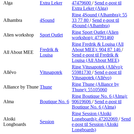
Alga
Extra Leker
47479600
/
Send e-post
til
Extra Leker (Alga)
Ring 4Sound (Alhambra):
55
Alhambra
4Sound
33 77 80
/
Send e-post
til
4Sound (Alhambra)
Ring Sport Outlet (Alien
Alien workshop
Sport Outlet
workshop):
47791460
Ring Fredrik & Louisa (All
Fredrik &
About MEE):
904 87 146
/
All About MEE
Louisa
Send e-post
til Fredrik &
Louisa (All About MEE)
Ring Vitusapotek (Allévo):
Allévo
Vitusapotek
55981730
/
Send e-post
til
Vitusapotek (Allévo)
Ring Thune (Alliance by
Alliance by Thune
Thune
Thune):
55105060
Ring Boutique No. 6 (Alma):
Alma
Boutique No. 6
90619606
/
Send e-post
til
Boutique No. 6 (Alma)
Ring Session (Aloiki
Aloiki
Longboards):
47202069
/
Send
Session
Longboards
e-post
til Session (Aloiki
Longboards)