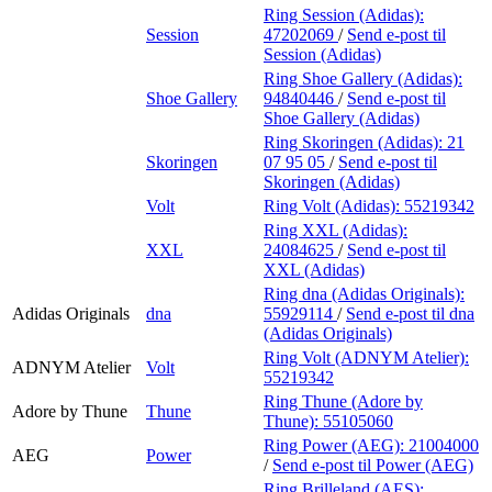
Ring Session (Adidas):
Session
47202069
/
Send e-post
til
Session (Adidas)
Ring Shoe Gallery (Adidas):
Shoe Gallery
94840446
/
Send e-post
til
Shoe Gallery (Adidas)
Ring Skoringen (Adidas):
21
Skoringen
07 95 05
/
Send e-post
til
Skoringen (Adidas)
Volt
Ring Volt (Adidas):
55219342
Ring XXL (Adidas):
XXL
24084625
/
Send e-post
til
XXL (Adidas)
Ring dna (Adidas Originals):
Adidas Originals
dna
55929114
/
Send e-post
til dna
(Adidas Originals)
Ring Volt (ADNYM Atelier):
ADNYM Atelier
Volt
55219342
Ring Thune (Adore by
Adore by Thune
Thune
Thune):
55105060
Ring Power (AEG):
21004000
AEG
Power
/
Send e-post
til Power (AEG)
Ring Brilleland (AES):