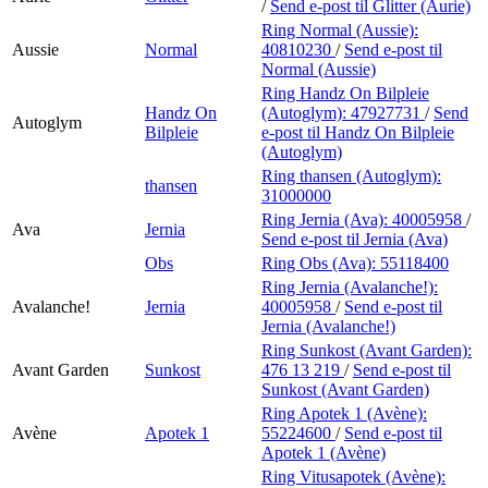
/
Send e-post
til Glitter (Aurie)
Ring Normal (Aussie):
Aussie
Normal
40810230
/
Send e-post
til
Normal (Aussie)
Ring Handz On Bilpleie
Handz On
(Autoglym):
47927731
/
Send
Autoglym
Bilpleie
e-post
til Handz On Bilpleie
(Autoglym)
Ring thansen (Autoglym):
thansen
31000000
Ring Jernia (Ava):
40005958
/
Ava
Jernia
Send e-post
til Jernia (Ava)
Obs
Ring Obs (Ava):
55118400
Ring Jernia (Avalanche!):
Avalanche!
Jernia
40005958
/
Send e-post
til
Jernia (Avalanche!)
Ring Sunkost (Avant Garden):
Avant Garden
Sunkost
476 13 219
/
Send e-post
til
Sunkost (Avant Garden)
Ring Apotek 1 (Avène):
Avène
Apotek 1
55224600
/
Send e-post
til
Apotek 1 (Avène)
Ring Vitusapotek (Avène):