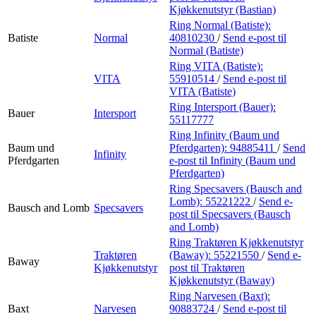
Kjøkkenutstyr (Bastian)
Ring Normal (Batiste):
Batiste
Normal
40810230
/
Send e-post
til
Normal (Batiste)
Ring VITA (Batiste):
VITA
55910514
/
Send e-post
til
VITA (Batiste)
Ring Intersport (Bauer):
Bauer
Intersport
55117777
Ring Infinity (Baum und
Baum und
Pferdgarten):
94885411
/
Send
Infinity
Pferdgarten
e-post
til Infinity (Baum und
Pferdgarten)
Ring Specsavers (Bausch and
Lomb):
55221222
/
Send e-
Bausch and Lomb
Specsavers
post
til Specsavers (Bausch
and Lomb)
Ring Traktøren Kjøkkenutstyr
Traktøren
(Baway):
55221550
/
Send e-
Baway
Kjøkkenutstyr
post
til Traktøren
Kjøkkenutstyr (Baway)
Ring Narvesen (Baxt):
Baxt
Narvesen
90883724
/
Send e-post
til