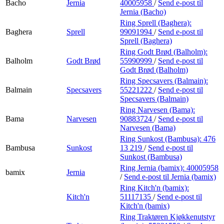
Bacho
Jernia
40005958
/
Send e-post
til
Jernia (Bacho)
Ring Sprell (Baghera):
Baghera
Sprell
99091994
/
Send e-post
til
Sprell (Baghera)
Ring Godt Brød (Balholm):
Balholm
Godt Brød
55990999
/
Send e-post
til
Godt Brød (Balholm)
Ring Specsavers (Balmain):
Balmain
Specsavers
55221222
/
Send e-post
til
Specsavers (Balmain)
Ring Narvesen (Bama):
Bama
Narvesen
90883724
/
Send e-post
til
Narvesen (Bama)
Ring Sunkost (Bambusa):
476
Bambusa
Sunkost
13 219
/
Send e-post
til
Sunkost (Bambusa)
Ring Jernia (bamix):
40005958
bamix
Jernia
/
Send e-post
til Jernia (bamix)
Ring Kitch'n (bamix):
Kitch'n
51117135
/
Send e-post
til
Kitch'n (bamix)
Ring Traktøren Kjøkkenutstyr