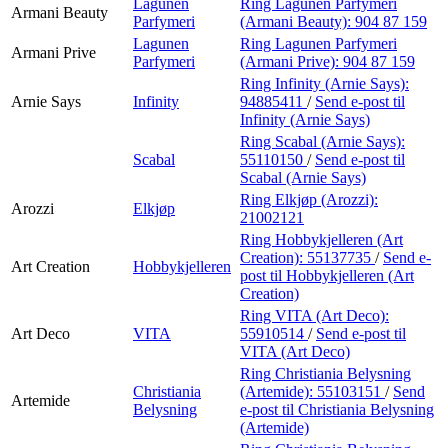
Lagunen
Ring Lagunen Parfymeri
Armani Beauty
Parfymeri
(Armani Beauty):
904 87 159
Lagunen
Ring Lagunen Parfymeri
Armani Prive
Parfymeri
(Armani Prive):
904 87 159
Ring Infinity (Arnie Says):
Arnie Says
Infinity
94885411
/
Send e-post
til
Infinity (Arnie Says)
Ring Scabal (Arnie Says):
Scabal
55110150
/
Send e-post
til
Scabal (Arnie Says)
Ring Elkjøp (Arozzi):
Arozzi
Elkjøp
21002121
Ring Hobbykjelleren (Art
Creation):
55137735
/
Send e-
Art Creation
Hobbykjelleren
post
til Hobbykjelleren (Art
Creation)
Ring VITA (Art Deco):
Art Deco
VITA
55910514
/
Send e-post
til
VITA (Art Deco)
Ring Christiania Belysning
Christiania
(Artemide):
55103151
/
Send
Artemide
Belysning
e-post
til Christiania Belysning
(Artemide)