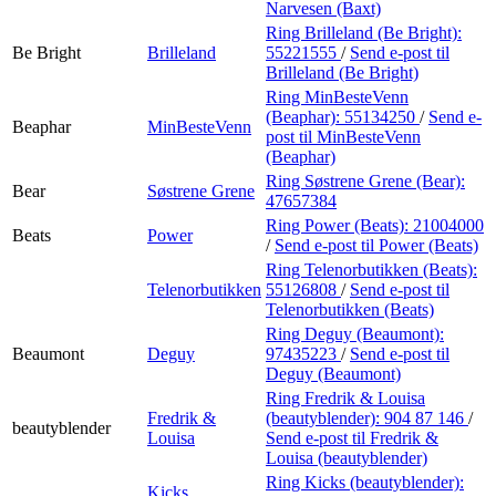
Narvesen (Baxt)
Ring Brilleland (Be Bright):
Be Bright
Brilleland
55221555
/
Send e-post
til
Brilleland (Be Bright)
Ring MinBesteVenn
(Beaphar):
55134250
/
Send e-
Beaphar
MinBesteVenn
post
til MinBesteVenn
(Beaphar)
Ring Søstrene Grene (Bear):
Bear
Søstrene Grene
47657384
Ring Power (Beats):
21004000
Beats
Power
/
Send e-post
til Power (Beats)
Ring Telenorbutikken (Beats):
Telenorbutikken
55126808
/
Send e-post
til
Telenorbutikken (Beats)
Ring Deguy (Beaumont):
Beaumont
Deguy
97435223
/
Send e-post
til
Deguy (Beaumont)
Ring Fredrik & Louisa
Fredrik &
(beautyblender):
904 87 146
/
beautyblender
Louisa
Send e-post
til Fredrik &
Louisa (beautyblender)
Ring Kicks (beautyblender):
Kicks