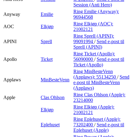
Session (Anti Hero)
Ring Emilie (Anyway):
Anyway
Emilie
96944568
Ring Elkjøp (AOC):
AOC
Elkjøp
21002121
Ring Sprell (APINI):
APINI
Sprell
99091994
/
Send e-post
til
Sprell (APINI)
Ring Ticket (Apollo):
Apollo
Ticket
56090000
/
Send e-post
til
Ticket (Apollo)
Ring MinBesteVenn
(Applaws):
55134250
/
Send
Applaws
MinBesteVenn
e-post
til MinBesteVenn
(Applaws)
Ring Clas Ohlson (Apple):
Apple
Clas Ohlson
23214000
Ring Elkjøp (Apple):
Elkjøp
21002121
Ring Eplehuset (Apple):
Eplehuset
73202400
/
Send e-post
til
Eplehuset (Apple)
Ring Power (Apple):