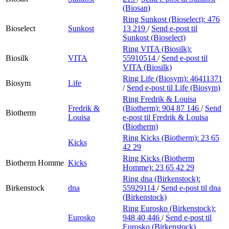
(Biosan)
Ring Sunkost (Bioselect):
476
Bioselect
Sunkost
13 219
/
Send e-post
til
Sunkost (Bioselect)
Ring VITA (Biosilk):
Biosilk
VITA
55910514
/
Send e-post
til
VITA (Biosilk)
Ring Life (Biosym):
46411371
Biosym
Life
/
Send e-post
til Life (Biosym)
Ring Fredrik & Louisa
Fredrik &
(Biotherm):
904 87 146
/
Send
Biotherm
Louisa
e-post
til Fredrik & Louisa
(Biotherm)
Ring Kicks (Biotherm):
23 65
Kicks
42 29
Ring Kicks (Biotherm
Biotherm Homme
Kicks
Homme):
23 65 42 29
Ring dna (Birkenstock):
Birkenstock
dna
55929114
/
Send e-post
til dna
(Birkenstock)
Ring Eurosko (Birkenstock):
Eurosko
948 40 446
/
Send e-post
til
Eurosko (Birkenstock)