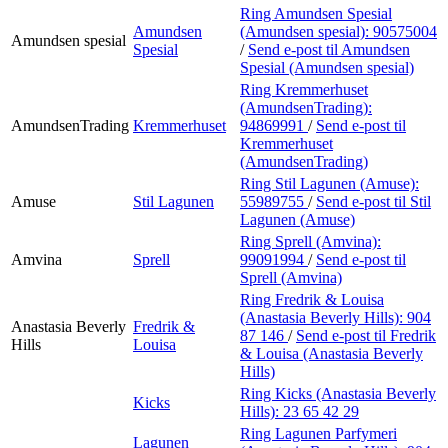
Ring Amundsen Spesial
Amundsen
(Amundsen spesial):
90575004
Amundsen spesial
Spesial
/
Send e-post
til Amundsen
Spesial (Amundsen spesial)
Ring Kremmerhuset
(AmundsenTrading):
AmundsenTrading
Kremmerhuset
94869991
/
Send e-post
til
Kremmerhuset
(AmundsenTrading)
Ring Stil Lagunen (Amuse):
Amuse
Stil Lagunen
55989755
/
Send e-post
til Stil
Lagunen (Amuse)
Ring Sprell (Amvina):
Amvina
Sprell
99091994
/
Send e-post
til
Sprell (Amvina)
Ring Fredrik & Louisa
(Anastasia Beverly Hills):
904
Anastasia Beverly
Fredrik &
87 146
/
Send e-post
til Fredrik
Hills
Louisa
& Louisa (Anastasia Beverly
Hills)
Ring Kicks (Anastasia Beverly
Kicks
Hills):
23 65 42 29
Ring Lagunen Parfymeri
Lagunen