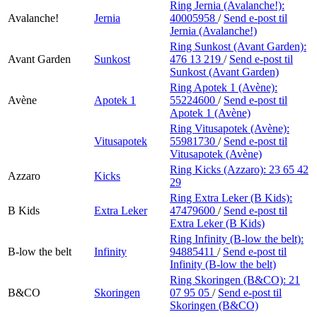
Ring Jernia (Avalanche!):
Avalanche!
Jernia
40005958
/
Send e-post
til
Jernia (Avalanche!)
Ring Sunkost (Avant Garden):
Avant Garden
Sunkost
476 13 219
/
Send e-post
til
Sunkost (Avant Garden)
Ring Apotek 1 (Avène):
Avène
Apotek 1
55224600
/
Send e-post
til
Apotek 1 (Avène)
Ring Vitusapotek (Avène):
Vitusapotek
55981730
/
Send e-post
til
Vitusapotek (Avène)
Ring Kicks (Azzaro):
23 65 42
Azzaro
Kicks
29
Ring Extra Leker (B Kids):
B Kids
Extra Leker
47479600
/
Send e-post
til
Extra Leker (B Kids)
Ring Infinity (B-low the belt):
B-low the belt
Infinity
94885411
/
Send e-post
til
Infinity (B-low the belt)
Ring Skoringen (B&CO):
21
B&CO
Skoringen
07 95 05
/
Send e-post
til
Skoringen (B&CO)