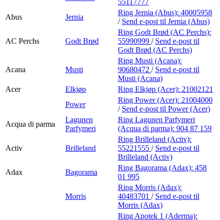
55117777
Ring Jernia (Abus):
40005958
Abus
Jernia
/
Send e-post
til Jernia (Abus)
Ring Godt Brød (AC Perchs):
AC Perchs
Godt Brød
55990999
/
Send e-post
til
Godt Brød (AC Perchs)
Ring Musti (Acana):
Acana
Musti
90680472
/
Send e-post
til
Musti (Acana)
Acer
Elkjøp
Ring Elkjøp (Acer):
21002121
Ring Power (Acer):
21004000
Power
/
Send e-post
til Power (Acer)
Lagunen
Ring Lagunen Parfymeri
Acqua di parma
Parfymeri
(Acqua di parma):
904 87 159
Ring Brilleland (Activ):
Activ
Brilleland
55221555
/
Send e-post
til
Brilleland (Activ)
Ring Bagorama (Adax):
458
Adax
Bagorama
01 995
Ring Morris (Adax):
Morris
40483701
/
Send e-post
til
Morris (Adax)
Ring Apotek 1 (Aderma):