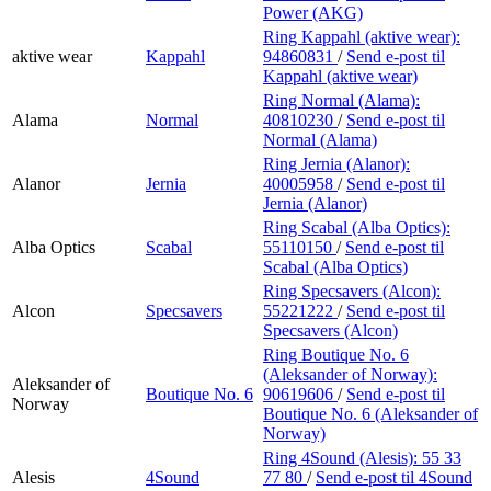
Power (AKG)
Ring Kappahl (aktive wear):
aktive wear
Kappahl
94860831
/
Send e-post
til
Kappahl (aktive wear)
Ring Normal (Alama):
Alama
Normal
40810230
/
Send e-post
til
Normal (Alama)
Ring Jernia (Alanor):
Alanor
Jernia
40005958
/
Send e-post
til
Jernia (Alanor)
Ring Scabal (Alba Optics):
Alba Optics
Scabal
55110150
/
Send e-post
til
Scabal (Alba Optics)
Ring Specsavers (Alcon):
Alcon
Specsavers
55221222
/
Send e-post
til
Specsavers (Alcon)
Ring Boutique No. 6
(Aleksander of Norway):
Aleksander of
Boutique No. 6
90619606
/
Send e-post
til
Norway
Boutique No. 6 (Aleksander of
Norway)
Ring 4Sound (Alesis):
55 33
Alesis
4Sound
77 80
/
Send e-post
til 4Sound