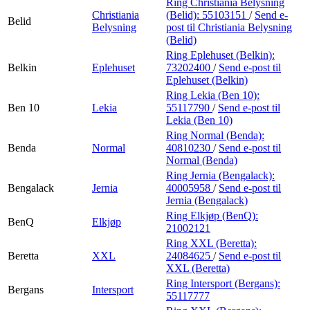
Ring Christiania Belysning
Christiania
(Belid):
55103151
/
Send e-
Belid
Belysning
post
til Christiania Belysning
(Belid)
Ring Eplehuset (Belkin):
Belkin
Eplehuset
73202400
/
Send e-post
til
Eplehuset (Belkin)
Ring Lekia (Ben 10):
Ben 10
Lekia
55117790
/
Send e-post
til
Lekia (Ben 10)
Ring Normal (Benda):
Benda
Normal
40810230
/
Send e-post
til
Normal (Benda)
Ring Jernia (Bengalack):
Bengalack
Jernia
40005958
/
Send e-post
til
Jernia (Bengalack)
Ring Elkjøp (BenQ):
BenQ
Elkjøp
21002121
Ring XXL (Beretta):
Beretta
XXL
24084625
/
Send e-post
til
XXL (Beretta)
Ring Intersport (Bergans):
Bergans
Intersport
55117777