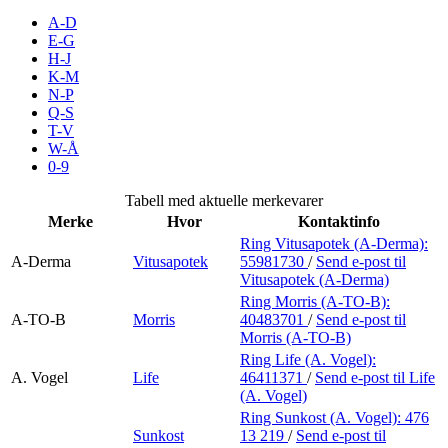
Inspirasjon
A-D
E-G
H-J
K-M
N-P
Søk
Q-S
T-V
W-Å
0-9
Åpningstider
Tabell med aktuelle merkevarer
Merke
Hvor
Kontaktinfo
Parkering
Ring Vitusapotek (A-Derma):
A-Derma
Vitusapotek
55981730
/
Send e-post
til
Praktisk informasjon
Vitusapotek (A-Derma)
Ledige stillinger
Ring Morris (A-TO-B):
A-TO-B
Morris
40483701
/
Send e-post
til
Morris (A-TO-B)
Magasin
Ring Life (A. Vogel):
Gavekort
A. Vogel
Life
46411371
/
Send e-post
til Life
(A. Vogel)
Finn frem
Ring Sunkost (A. Vogel):
476
Sunkost
13 219
/
Send e-post
til