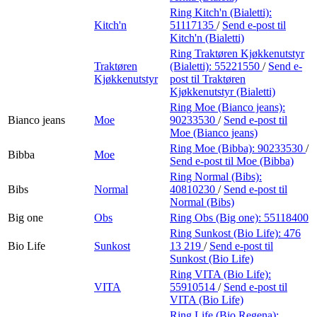
Ring Kitch'n (Bialetti):
Kitch'n
51117135
/
Send e-post
til
Kitch'n (Bialetti)
Ring Traktøren Kjøkkenutstyr
Traktøren
(Bialetti):
55221550
/
Send e-
Kjøkkenutstyr
post
til Traktøren
Kjøkkenutstyr (Bialetti)
Ring Moe (Bianco jeans):
Bianco jeans
Moe
90233530
/
Send e-post
til
Moe (Bianco jeans)
Ring Moe (Bibba):
90233530
/
Bibba
Moe
Send e-post
til Moe (Bibba)
Ring Normal (Bibs):
Bibs
Normal
40810230
/
Send e-post
til
Normal (Bibs)
Big one
Obs
Ring Obs (Big one):
55118400
Ring Sunkost (Bio Life):
476
Bio Life
Sunkost
13 219
/
Send e-post
til
Sunkost (Bio Life)
Ring VITA (Bio Life):
VITA
55910514
/
Send e-post
til
VITA (Bio Life)
Ring Life (Bio Regena):