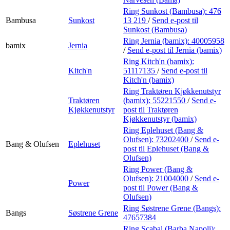
Ring Sunkost (Bambusa):
476
Bambusa
Sunkost
13 219
/
Send e-post
til
Sunkost (Bambusa)
Ring Jernia (bamix):
40005958
bamix
Jernia
/
Send e-post
til Jernia (bamix)
Ring Kitch'n (bamix):
Kitch'n
51117135
/
Send e-post
til
Kitch'n (bamix)
Ring Traktøren Kjøkkenutstyr
Traktøren
(bamix):
55221550
/
Send e-
Kjøkkenutstyr
post
til Traktøren
Kjøkkenutstyr (bamix)
Ring Eplehuset (Bang &
Olufsen):
73202400
/
Send e-
Bang & Olufsen
Eplehuset
post
til Eplehuset (Bang &
Olufsen)
Ring Power (Bang &
Olufsen):
21004000
/
Send e-
Power
post
til Power (Bang &
Olufsen)
Ring Søstrene Grene (Bangs):
Bangs
Søstrene Grene
47657384
Ring Scabal (Barba Napoli):