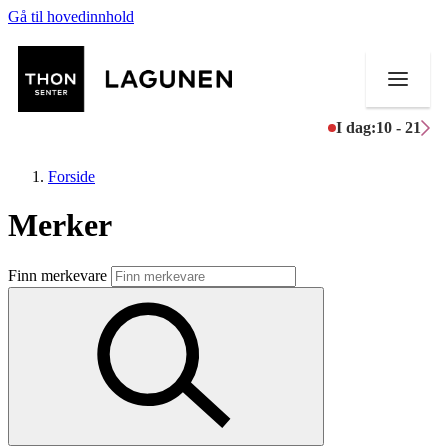
Gå til hovedinnhold
I dag:
10 - 21
Forside
Merker
Butikker
Finn merkevare
Mat og drikke
Helse
Aktiviteter
Tilbud