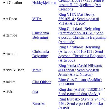
Creation):
55137735
/
Send e-
Art Creation
Hobbykjelleren
post
til Hobbykjelleren (Art
Creation)
Ring VITA (Art Deco):
Art Deco
VITA
55910514
/
Send e-post
til
VITA (Art Deco)
Ring Christiania Belysning
Christiania
(Artemide):
55103151
/
Send
Artemide
Belysning
e-post
til Christiania Belysning
(Artemide)
Ring Christiania Belysning
Christiania
(Artwood):
55103151
/
Send
Artwood
Belysning
e-post
til Christiania Belysning
(Artwood)
Ring Jernia (Arvid Nilsson):
Arvid Nilsson
Jernia
40005958
/
Send e-post
til
Jernia (Arvid Nilsson)
Ring Clas Ohlson (Asaklitt):
Asaklitt
Clas Ohlson
23214000
Ring dna (Asfvlt):
55929114
/
Asfvlt
dna
Send e-post
til dna (Asfvlt)
Ring Eurosko (Asfvlt):
948 40
Eurosko
446
/
Send e-post
til Eurosko
(Asfvlt)