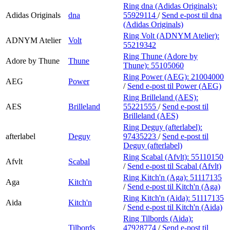
Ring dna (Adidas Originals):
Adidas Originals
dna
55929114
/
Send e-post
til dna
(Adidas Originals)
Ring Volt (ADNYM Atelier):
ADNYM Atelier
Volt
55219342
Ring Thune (Adore by
Adore by Thune
Thune
Thune):
55105060
Ring Power (AEG):
21004000
AEG
Power
/
Send e-post
til Power (AEG)
Ring Brilleland (AES):
AES
Brilleland
55221555
/
Send e-post
til
Brilleland (AES)
Ring Deguy (afterlabel):
afterlabel
Deguy
97435223
/
Send e-post
til
Deguy (afterlabel)
Ring Scabal (Afvlt):
55110150
Afvlt
Scabal
/
Send e-post
til Scabal (Afvlt)
Ring Kitch'n (Aga):
51117135
Aga
Kitch'n
/
Send e-post
til Kitch'n (Aga)
Ring Kitch'n (Aida):
51117135
Aida
Kitch'n
/
Send e-post
til Kitch'n (Aida)
Ring Tilbords (Aida):
Tilbords
47928774
/
Send e-post
til