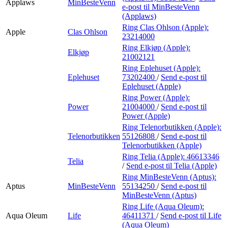
Applaws
MinBesteVenn
e-post
til MinBesteVenn
(Applaws)
Ring Clas Ohlson (Apple):
Apple
Clas Ohlson
23214000
Ring Elkjøp (Apple):
Elkjøp
21002121
Ring Eplehuset (Apple):
Eplehuset
73202400
/
Send e-post
til
Eplehuset (Apple)
Ring Power (Apple):
Power
21004000
/
Send e-post
til
Power (Apple)
Ring Telenorbutikken (Apple):
Telenorbutikken
55126808
/
Send e-post
til
Telenorbutikken (Apple)
Ring Telia (Apple):
46613346
Telia
/
Send e-post
til Telia (Apple)
Ring MinBesteVenn (Aptus):
Aptus
MinBesteVenn
55134250
/
Send e-post
til
MinBesteVenn (Aptus)
Ring Life (Aqua Oleum):
Aqua Oleum
Life
46411371
/
Send e-post
til Life
(Aqua Oleum)