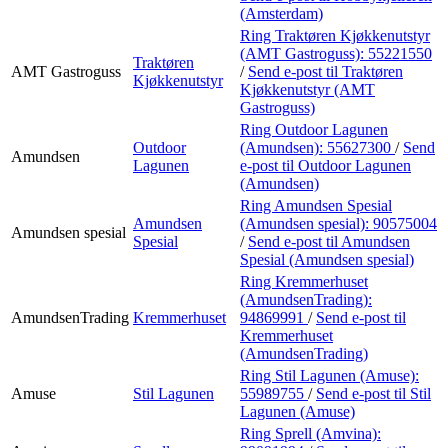
(Amsterdam)
Ring Traktøren Kjøkkenutstyr
(AMT Gastroguss):
55221550
Traktøren
AMT Gastroguss
/
Send e-post
til Traktøren
Kjøkkenutstyr
Kjøkkenutstyr (AMT
Gastroguss)
Ring Outdoor Lagunen
Outdoor
(Amundsen):
55627300
/
Send
Amundsen
Lagunen
e-post
til Outdoor Lagunen
(Amundsen)
Ring Amundsen Spesial
Amundsen
(Amundsen spesial):
90575004
Amundsen spesial
Spesial
/
Send e-post
til Amundsen
Spesial (Amundsen spesial)
Ring Kremmerhuset
(AmundsenTrading):
AmundsenTrading
Kremmerhuset
94869991
/
Send e-post
til
Kremmerhuset
(AmundsenTrading)
Ring Stil Lagunen (Amuse):
Amuse
Stil Lagunen
55989755
/
Send e-post
til Stil
Lagunen (Amuse)
Ring Sprell (Amvina):