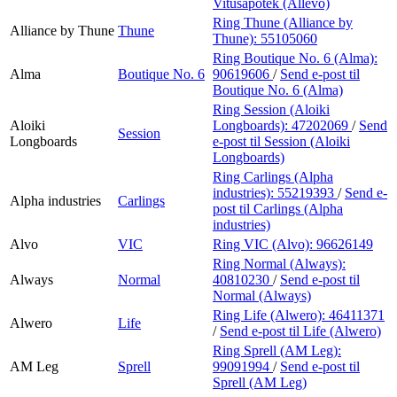
Vitusapotek (Allévo)
Ring Thune (Alliance by
Alliance by Thune
Thune
Thune):
55105060
Ring Boutique No. 6 (Alma):
Alma
Boutique No. 6
90619606
/
Send e-post
til
Boutique No. 6 (Alma)
Ring Session (Aloiki
Aloiki
Longboards):
47202069
/
Send
Session
Longboards
e-post
til Session (Aloiki
Longboards)
Ring Carlings (Alpha
industries):
55219393
/
Send e-
Alpha industries
Carlings
post
til Carlings (Alpha
industries)
Alvo
VIC
Ring VIC (Alvo):
96626149
Ring Normal (Always):
Always
Normal
40810230
/
Send e-post
til
Normal (Always)
Ring Life (Alwero):
46411371
Alwero
Life
/
Send e-post
til Life (Alwero)
Ring Sprell (AM Leg):
AM Leg
Sprell
99091994
/
Send e-post
til
Sprell (AM Leg)