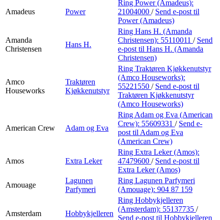
Ring Power (Amadeus):
Amadeus
Power
21004000
/
Send e-post
til
Power (Amadeus)
Ring Hans H. (Amanda
Amanda
Christensen):
55110011
/
Send
Hans H.
Christensen
e-post
til Hans H. (Amanda
Christensen)
Ring Traktøren Kjøkkenutstyr
(Amco Houseworks):
Amco
Traktøren
55221550
/
Send e-post
til
Houseworks
Kjøkkenutstyr
Traktøren Kjøkkenutstyr
(Amco Houseworks)
Ring Adam og Eva (American
Crew):
55609331
/
Send e-
American Crew
Adam og Eva
post
til Adam og Eva
(American Crew)
Ring Extra Leker (Amos):
Amos
Extra Leker
47479600
/
Send e-post
til
Extra Leker (Amos)
Lagunen
Ring Lagunen Parfymeri
Amouage
Parfymeri
(Amouage):
904 87 159
Ring Hobbykjelleren
(Amsterdam):
55137735
/
Amsterdam
Hobbykjelleren
Send e-post
til Hobbykjelleren