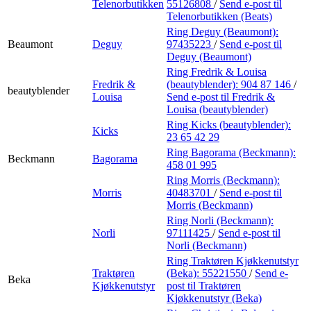
Telenorbutikken
55126808
/
Send e-post
til
Telenorbutikken (Beats)
Ring Deguy (Beaumont):
Beaumont
Deguy
97435223
/
Send e-post
til
Deguy (Beaumont)
Ring Fredrik & Louisa
Fredrik &
(beautyblender):
904 87 146
/
beautyblender
Louisa
Send e-post
til Fredrik &
Louisa (beautyblender)
Ring Kicks (beautyblender):
Kicks
23 65 42 29
Ring Bagorama (Beckmann):
Beckmann
Bagorama
458 01 995
Ring Morris (Beckmann):
Morris
40483701
/
Send e-post
til
Morris (Beckmann)
Ring Norli (Beckmann):
Norli
97111425
/
Send e-post
til
Norli (Beckmann)
Ring Traktøren Kjøkkenutstyr
Traktøren
(Beka):
55221550
/
Send e-
Beka
Kjøkkenutstyr
post
til Traktøren
Kjøkkenutstyr (Beka)