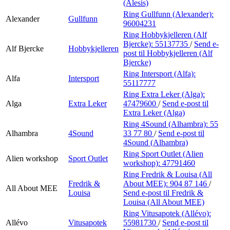
(Alesis)
Ring Gullfunn (Alexander):
Alexander
Gullfunn
96004231
Ring Hobbykjelleren (Alf
Bjercke):
55137735
/
Send e-
Alf Bjercke
Hobbykjelleren
post
til Hobbykjelleren (Alf
Bjercke)
Ring Intersport (Alfa):
Alfa
Intersport
55117777
Ring Extra Leker (Alga):
Alga
Extra Leker
47479600
/
Send e-post
til
Extra Leker (Alga)
Ring 4Sound (Alhambra):
55
Alhambra
4Sound
33 77 80
/
Send e-post
til
4Sound (Alhambra)
Ring Sport Outlet (Alien
Alien workshop
Sport Outlet
workshop):
47791460
Ring Fredrik & Louisa (All
Fredrik &
About MEE):
904 87 146
/
All About MEE
Louisa
Send e-post
til Fredrik &
Louisa (All About MEE)
Ring Vitusapotek (Allévo):
Allévo
Vitusapotek
55981730
/
Send e-post
til