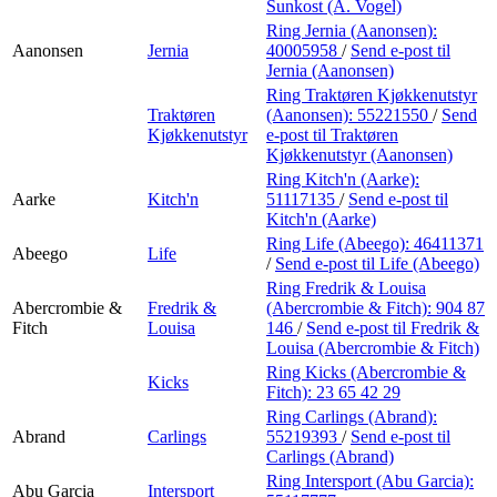
Personal Shopper
Sunkost (A. Vogel)
Ring Jernia (Aanonsen):
Aanonsen
Jernia
40005958
/
Send e-post
til
Jernia (Aanonsen)
Ring Traktøren Kjøkkenutstyr
Traktøren
(Aanonsen):
55221550
/
Send
Kjøkkenutstyr
e-post
til Traktøren
Kjøkkenutstyr (Aanonsen)
Ring Kitch'n (Aarke):
Aarke
Kitch'n
51117135
/
Send e-post
til
Kitch'n (Aarke)
Ring Life (Abeego):
46411371
Abeego
Life
/
Send e-post
til Life (Abeego)
Ring Fredrik & Louisa
Abercrombie &
Fredrik &
(Abercrombie & Fitch):
904 87
Fitch
Louisa
146
/
Send e-post
til Fredrik &
Louisa (Abercrombie & Fitch)
Ring Kicks (Abercrombie &
Kicks
Fitch):
23 65 42 29
Ring Carlings (Abrand):
Abrand
Carlings
55219393
/
Send e-post
til
Carlings (Abrand)
Ring Intersport (Abu Garcia):
Abu Garcia
Intersport