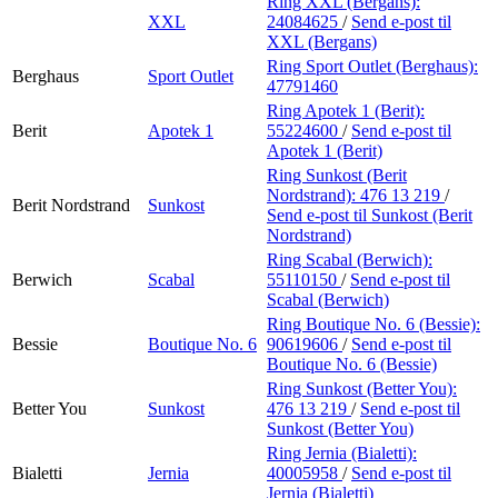
Ring XXL (Bergans):
XXL
24084625
/
Send e-post
til
XXL (Bergans)
Ring Sport Outlet (Berghaus):
Berghaus
Sport Outlet
47791460
Ring Apotek 1 (Berit):
Berit
Apotek 1
55224600
/
Send e-post
til
Apotek 1 (Berit)
Ring Sunkost (Berit
Nordstrand):
476 13 219
/
Berit Nordstrand
Sunkost
Send e-post
til Sunkost (Berit
Nordstrand)
Ring Scabal (Berwich):
Berwich
Scabal
55110150
/
Send e-post
til
Scabal (Berwich)
Ring Boutique No. 6 (Bessie):
Bessie
Boutique No. 6
90619606
/
Send e-post
til
Boutique No. 6 (Bessie)
Ring Sunkost (Better You):
Better You
Sunkost
476 13 219
/
Send e-post
til
Sunkost (Better You)
Ring Jernia (Bialetti):
Bialetti
Jernia
40005958
/
Send e-post
til
Jernia (Bialetti)