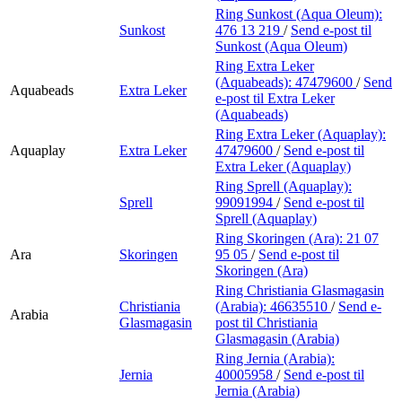
Ring Sunkost (Aqua Oleum):
Sunkost
476 13 219
/
Send e-post
til
Sunkost (Aqua Oleum)
Ring Extra Leker
(Aquabeads):
47479600
/
Send
Aquabeads
Extra Leker
e-post
til Extra Leker
(Aquabeads)
Ring Extra Leker (Aquaplay):
Aquaplay
Extra Leker
47479600
/
Send e-post
til
Extra Leker (Aquaplay)
Ring Sprell (Aquaplay):
Sprell
99091994
/
Send e-post
til
Sprell (Aquaplay)
Ring Skoringen (Ara):
21 07
Ara
Skoringen
95 05
/
Send e-post
til
Skoringen (Ara)
Ring Christiania Glasmagasin
Christiania
(Arabia):
46635510
/
Send e-
Arabia
Glasmagasin
post
til Christiania
Glasmagasin (Arabia)
Ring Jernia (Arabia):
Jernia
40005958
/
Send e-post
til
Jernia (Arabia)