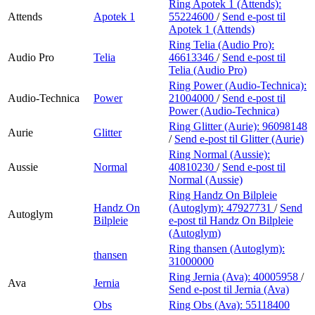
Ring Apotek 1 (Attends):
Attends
Apotek 1
55224600
/
Send e-post
til
Apotek 1 (Attends)
Ring Telia (Audio Pro):
Audio Pro
Telia
46613346
/
Send e-post
til
Telia (Audio Pro)
Ring Power (Audio-Technica):
Audio-Technica
Power
21004000
/
Send e-post
til
Power (Audio-Technica)
Ring Glitter (Aurie):
96098148
Aurie
Glitter
/
Send e-post
til Glitter (Aurie)
Ring Normal (Aussie):
Aussie
Normal
40810230
/
Send e-post
til
Normal (Aussie)
Ring Handz On Bilpleie
Handz On
(Autoglym):
47927731
/
Send
Autoglym
Bilpleie
e-post
til Handz On Bilpleie
(Autoglym)
Ring thansen (Autoglym):
thansen
31000000
Ring Jernia (Ava):
40005958
/
Ava
Jernia
Send e-post
til Jernia (Ava)
Obs
Ring Obs (Ava):
55118400