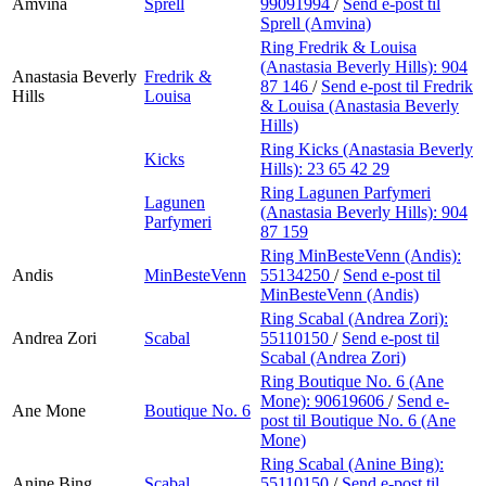
Amvina
Sprell
99091994
/
Send e-post
til
Sprell (Amvina)
Ring Fredrik & Louisa
(Anastasia Beverly Hills):
904
Anastasia Beverly
Fredrik &
87 146
/
Send e-post
til Fredrik
Hills
Louisa
& Louisa (Anastasia Beverly
Hills)
Ring Kicks (Anastasia Beverly
Kicks
Hills):
23 65 42 29
Ring Lagunen Parfymeri
Lagunen
(Anastasia Beverly Hills):
904
Parfymeri
87 159
Ring MinBesteVenn (Andis):
Andis
MinBesteVenn
55134250
/
Send e-post
til
MinBesteVenn (Andis)
Ring Scabal (Andrea Zori):
Andrea Zori
Scabal
55110150
/
Send e-post
til
Scabal (Andrea Zori)
Ring Boutique No. 6 (Ane
Mone):
90619606
/
Send e-
Ane Mone
Boutique No. 6
post
til Boutique No. 6 (Ane
Mone)
Ring Scabal (Anine Bing):
Anine Bing
Scabal
55110150
/
Send e-post
til