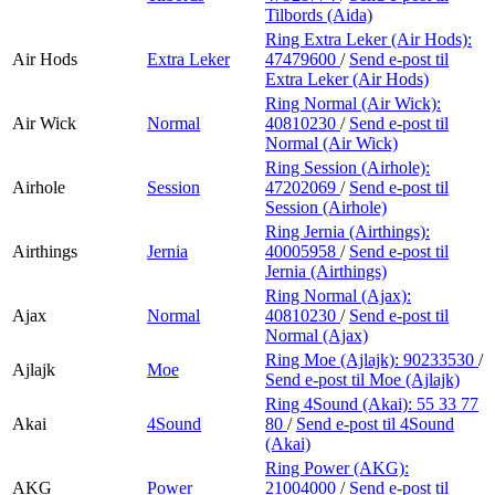
Tilbords (Aida)
Ring Extra Leker (Air Hods):
Air Hods
Extra Leker
47479600
/
Send e-post
til
Extra Leker (Air Hods)
Ring Normal (Air Wick):
Air Wick
Normal
40810230
/
Send e-post
til
Normal (Air Wick)
Ring Session (Airhole):
Airhole
Session
47202069
/
Send e-post
til
Session (Airhole)
Ring Jernia (Airthings):
Airthings
Jernia
40005958
/
Send e-post
til
Jernia (Airthings)
Ring Normal (Ajax):
Ajax
Normal
40810230
/
Send e-post
til
Normal (Ajax)
Ring Moe (Ajlajk):
90233530
/
Ajlajk
Moe
Send e-post
til Moe (Ajlajk)
Ring 4Sound (Akai):
55 33 77
Akai
4Sound
80
/
Send e-post
til 4Sound
(Akai)
Ring Power (AKG):
AKG
Power
21004000
/
Send e-post
til