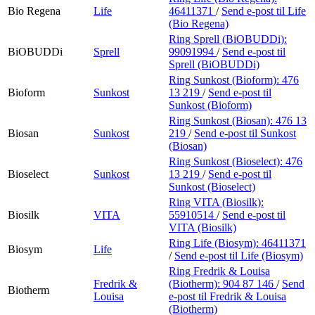
Bio Regena
Life
46411371
/
Send e-post
til Life
(Bio Regena)
Ring Sprell (BiOBUDDi):
BiOBUDDi
Sprell
99091994
/
Send e-post
til
Sprell (BiOBUDDi)
Ring Sunkost (Bioform):
476
Bioform
Sunkost
13 219
/
Send e-post
til
Sunkost (Bioform)
Ring Sunkost (Biosan):
476 13
Biosan
Sunkost
219
/
Send e-post
til Sunkost
(Biosan)
Ring Sunkost (Bioselect):
476
Bioselect
Sunkost
13 219
/
Send e-post
til
Sunkost (Bioselect)
Ring VITA (Biosilk):
Biosilk
VITA
55910514
/
Send e-post
til
VITA (Biosilk)
Ring Life (Biosym):
46411371
Biosym
Life
/
Send e-post
til Life (Biosym)
Ring Fredrik & Louisa
Fredrik &
(Biotherm):
904 87 146
/
Send
Biotherm
Louisa
e-post
til Fredrik & Louisa
(Biotherm)