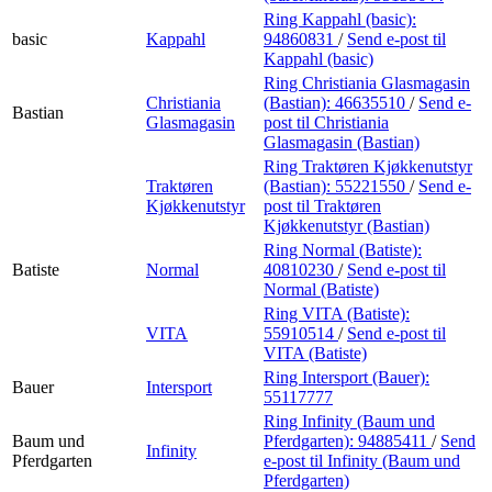
Ring Kappahl (basic):
basic
Kappahl
94860831
/
Send e-post
til
Kappahl (basic)
Ring Christiania Glasmagasin
Christiania
(Bastian):
46635510
/
Send e-
Bastian
Glasmagasin
post
til Christiania
Glasmagasin (Bastian)
Ring Traktøren Kjøkkenutstyr
Traktøren
(Bastian):
55221550
/
Send e-
Kjøkkenutstyr
post
til Traktøren
Kjøkkenutstyr (Bastian)
Ring Normal (Batiste):
Batiste
Normal
40810230
/
Send e-post
til
Normal (Batiste)
Ring VITA (Batiste):
VITA
55910514
/
Send e-post
til
VITA (Batiste)
Ring Intersport (Bauer):
Bauer
Intersport
55117777
Ring Infinity (Baum und
Baum und
Pferdgarten):
94885411
/
Send
Infinity
Pferdgarten
e-post
til Infinity (Baum und
Pferdgarten)