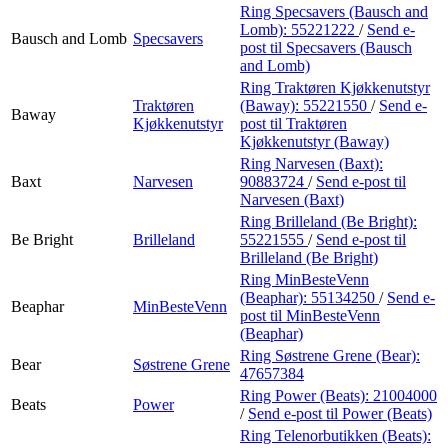
Ring Specsavers (Bausch and
Lomb):
55221222
/
Send e-
Bausch and Lomb
Specsavers
post
til Specsavers (Bausch
and Lomb)
Ring Traktøren Kjøkkenutstyr
Traktøren
(Baway):
55221550
/
Send e-
Baway
Kjøkkenutstyr
post
til Traktøren
Kjøkkenutstyr (Baway)
Ring Narvesen (Baxt):
Baxt
Narvesen
90883724
/
Send e-post
til
Narvesen (Baxt)
Ring Brilleland (Be Bright):
Be Bright
Brilleland
55221555
/
Send e-post
til
Brilleland (Be Bright)
Ring MinBesteVenn
(Beaphar):
55134250
/
Send e-
Beaphar
MinBesteVenn
post
til MinBesteVenn
(Beaphar)
Ring Søstrene Grene (Bear):
Bear
Søstrene Grene
47657384
Ring Power (Beats):
21004000
Beats
Power
/
Send e-post
til Power (Beats)
Ring Telenorbutikken (Beats):