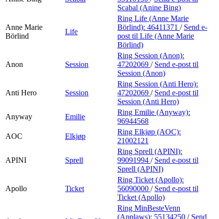
Scabal (Anine Bing)
Ring Life (Anne Marie
Anne Marie
Börlind):
46411371
/
Send e-
Life
Börlind
post
til Life (Anne Marie
Börlind)
Ring Session (Anon):
Anon
Session
47202069
/
Send e-post
til
Session (Anon)
Ring Session (Anti Hero):
Anti Hero
Session
47202069
/
Send e-post
til
Session (Anti Hero)
Ring Emilie (Anyway):
Anyway
Emilie
96944568
Ring Elkjøp (AOC):
AOC
Elkjøp
21002121
Ring Sprell (APINI):
APINI
Sprell
99091994
/
Send e-post
til
Sprell (APINI)
Ring Ticket (Apollo):
Apollo
Ticket
56090000
/
Send e-post
til
Ticket (Apollo)
Ring MinBesteVenn
(Applaws):
55134250
/
Send