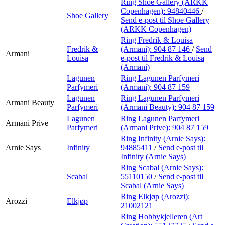
Ring Shoe Gallery (ARKK
Copenhagen):
94840446
/
Shoe Gallery
Send e-post
til Shoe Gallery
(ARKK Copenhagen)
Ring Fredrik & Louisa
Fredrik &
(Armani):
904 87 146
/
Send
Armani
Louisa
e-post
til Fredrik & Louisa
(Armani)
Lagunen
Ring Lagunen Parfymeri
Parfymeri
(Armani):
904 87 159
Lagunen
Ring Lagunen Parfymeri
Armani Beauty
Parfymeri
(Armani Beauty):
904 87 159
Lagunen
Ring Lagunen Parfymeri
Armani Prive
Parfymeri
(Armani Prive):
904 87 159
Ring Infinity (Arnie Says):
Arnie Says
Infinity
94885411
/
Send e-post
til
Infinity (Arnie Says)
Ring Scabal (Arnie Says):
Scabal
55110150
/
Send e-post
til
Scabal (Arnie Says)
Ring Elkjøp (Arozzi):
Arozzi
Elkjøp
21002121
Ring Hobbykjelleren (Art