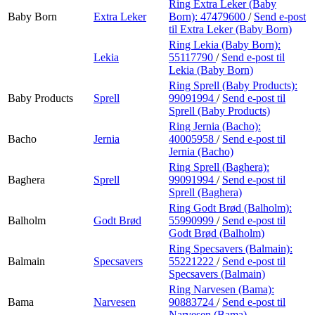
Ring Extra Leker (Baby
Baby Born
Extra Leker
Born):
47479600
/
Send e-post
til Extra Leker (Baby Born)
Ring Lekia (Baby Born):
Lekia
55117790
/
Send e-post
til
Lekia (Baby Born)
Ring Sprell (Baby Products):
Baby Products
Sprell
99091994
/
Send e-post
til
Sprell (Baby Products)
Ring Jernia (Bacho):
Bacho
Jernia
40005958
/
Send e-post
til
Jernia (Bacho)
Ring Sprell (Baghera):
Baghera
Sprell
99091994
/
Send e-post
til
Sprell (Baghera)
Ring Godt Brød (Balholm):
Balholm
Godt Brød
55990999
/
Send e-post
til
Godt Brød (Balholm)
Ring Specsavers (Balmain):
Balmain
Specsavers
55221222
/
Send e-post
til
Specsavers (Balmain)
Ring Narvesen (Bama):
Bama
Narvesen
90883724
/
Send e-post
til
Narvesen (Bama)