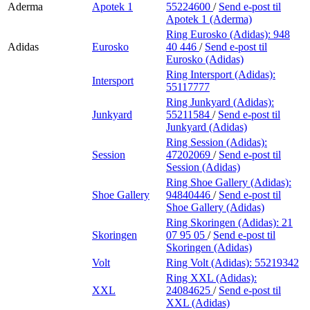
Aderma
Apotek 1
55224600
/
Send e-post
til
Apotek 1 (Aderma)
Ring Eurosko (Adidas):
948
Adidas
Eurosko
40 446
/
Send e-post
til
Eurosko (Adidas)
Ring Intersport (Adidas):
Intersport
55117777
Ring Junkyard (Adidas):
Junkyard
55211584
/
Send e-post
til
Junkyard (Adidas)
Ring Session (Adidas):
Session
47202069
/
Send e-post
til
Session (Adidas)
Ring Shoe Gallery (Adidas):
Shoe Gallery
94840446
/
Send e-post
til
Shoe Gallery (Adidas)
Ring Skoringen (Adidas):
21
Skoringen
07 95 05
/
Send e-post
til
Skoringen (Adidas)
Volt
Ring Volt (Adidas):
55219342
Ring XXL (Adidas):
XXL
24084625
/
Send e-post
til
XXL (Adidas)