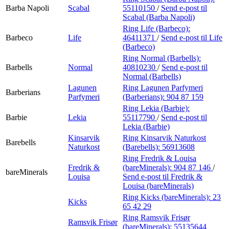
Barba Napoli
Scabal
55110150
/
Send e-post
til
Scabal (Barba Napoli)
Ring Life (Barbeco):
Barbeco
Life
46411371
/
Send e-post
til Life
(Barbeco)
Ring Normal (Barbells):
Barbells
Normal
40810230
/
Send e-post
til
Normal (Barbells)
Lagunen
Ring Lagunen Parfymeri
Barberians
Parfymeri
(Barberians):
904 87 159
Ring Lekia (Barbie):
Barbie
Lekia
55117790
/
Send e-post
til
Lekia (Barbie)
Kinsarvik
Ring Kinsarvik Naturkost
Barebells
Naturkost
(Barebells):
56913608
Ring Fredrik & Louisa
Fredrik &
(bareMinerals):
904 87 146
/
bareMinerals
Louisa
Send e-post
til Fredrik &
Louisa (bareMinerals)
Ring Kicks (bareMinerals):
23
Kicks
65 42 29
Ring Ramsvik Frisør
Ramsvik Frisør
(bareMinerals):
55135644