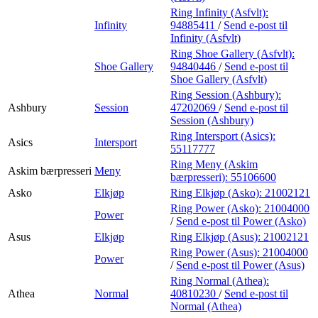
Ring Infinity (Asfvlt):
Infinity
94885411
/
Send e-post
til
Infinity (Asfvlt)
Ring Shoe Gallery (Asfvlt):
Shoe Gallery
94840446
/
Send e-post
til
Shoe Gallery (Asfvlt)
Ring Session (Ashbury):
Ashbury
Session
47202069
/
Send e-post
til
Session (Ashbury)
Ring Intersport (Asics):
Asics
Intersport
55117777
Ring Meny (Askim
Askim bærpresseri
Meny
bærpresseri):
55106600
Asko
Elkjøp
Ring Elkjøp (Asko):
21002121
Ring Power (Asko):
21004000
Power
/
Send e-post
til Power (Asko)
Asus
Elkjøp
Ring Elkjøp (Asus):
21002121
Ring Power (Asus):
21004000
Power
/
Send e-post
til Power (Asus)
Ring Normal (Athea):
Athea
Normal
40810230
/
Send e-post
til
Normal (Athea)