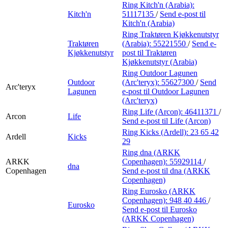
Ring Kitch'n (Arabia):
Kitch'n
51117135
/
Send e-post
til
Kitch'n (Arabia)
Ring Traktøren Kjøkkenutstyr
Traktøren
(Arabia):
55221550
/
Send e-
Kjøkkenutstyr
post
til Traktøren
Kjøkkenutstyr (Arabia)
Ring Outdoor Lagunen
Outdoor
(Arc'teryx):
55627300
/
Send
Arc'teryx
Lagunen
e-post
til Outdoor Lagunen
(Arc'teryx)
Ring Life (Arcon):
46411371
/
Arcon
Life
Send e-post
til Life (Arcon)
Ring Kicks (Ardell):
23 65 42
Ardell
Kicks
29
Ring dna (ARKK
ARKK
Copenhagen):
55929114
/
dna
Copenhagen
Send e-post
til dna (ARKK
Copenhagen)
Ring Eurosko (ARKK
Copenhagen):
948 40 446
/
Eurosko
Send e-post
til Eurosko
(ARKK Copenhagen)