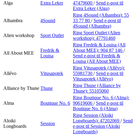
Alga
Extra Leker
47479600
/
Send e-post
til
Extra Leker (Alga)
Ring 4Sound (Alhambra):
55
Alhambra
4Sound
33 77 80
/
Send e-post
til
4Sound (Alhambra)
Ring Sport Outlet (Alien
Alien workshop
Sport Outlet
workshop):
47791460
Ring Fredrik & Louisa (All
Fredrik &
About MEE):
904 87 146
/
All About MEE
Louisa
Send e-post
til Fredrik &
Louisa (All About MEE)
Ring Vitusapotek (Allévo):
Allévo
Vitusapotek
55981730
/
Send e-post
til
Vitusapotek (Allévo)
Ring Thune (Alliance by
Alliance by Thune
Thune
Thune):
55105060
Ring Boutique No. 6 (Alma):
Alma
Boutique No. 6
90619606
/
Send e-post
til
Boutique No. 6 (Alma)
Ring Session (Aloiki
Aloiki
Longboards):
47202069
/
Send
Session
Longboards
e-post
til Session (Aloiki
Longboards)