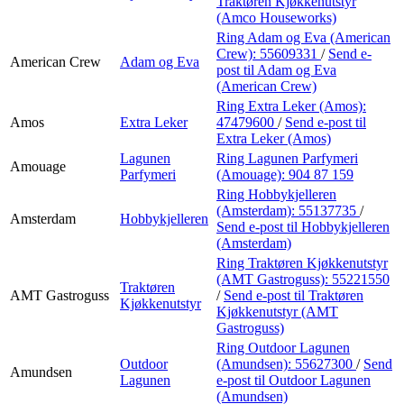
Traktøren Kjøkkenutstyr
(Amco Houseworks)
Ring Adam og Eva (American
Crew):
55609331
/
Send e-
American Crew
Adam og Eva
post
til Adam og Eva
(American Crew)
Ring Extra Leker (Amos):
Amos
Extra Leker
47479600
/
Send e-post
til
Extra Leker (Amos)
Lagunen
Ring Lagunen Parfymeri
Amouage
Parfymeri
(Amouage):
904 87 159
Ring Hobbykjelleren
(Amsterdam):
55137735
/
Amsterdam
Hobbykjelleren
Send e-post
til Hobbykjelleren
(Amsterdam)
Ring Traktøren Kjøkkenutstyr
(AMT Gastroguss):
55221550
Traktøren
AMT Gastroguss
/
Send e-post
til Traktøren
Kjøkkenutstyr
Kjøkkenutstyr (AMT
Gastroguss)
Ring Outdoor Lagunen
Outdoor
(Amundsen):
55627300
/
Send
Amundsen
Lagunen
e-post
til Outdoor Lagunen
(Amundsen)