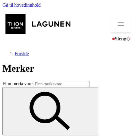
Gå til hovedinnhold
Stengt
Forside
Merker
Butikker
Finn merkevare
Mat og drikke
Helse
Aktiviteter
Tilbud