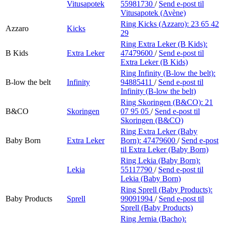
Vitusapotek
55981730
/
Send e-post
til
Vitusapotek (Avène)
Ring Kicks (Azzaro):
23 65 42
Azzaro
Kicks
29
Ring Extra Leker (B Kids):
B Kids
Extra Leker
47479600
/
Send e-post
til
Extra Leker (B Kids)
Ring Infinity (B-low the belt):
B-low the belt
Infinity
94885411
/
Send e-post
til
Infinity (B-low the belt)
Ring Skoringen (B&CO):
21
B&CO
Skoringen
07 95 05
/
Send e-post
til
Skoringen (B&CO)
Ring Extra Leker (Baby
Baby Born
Extra Leker
Born):
47479600
/
Send e-post
til Extra Leker (Baby Born)
Ring Lekia (Baby Born):
Lekia
55117790
/
Send e-post
til
Lekia (Baby Born)
Ring Sprell (Baby Products):
Baby Products
Sprell
99091994
/
Send e-post
til
Sprell (Baby Products)
Ring Jernia (Bacho):