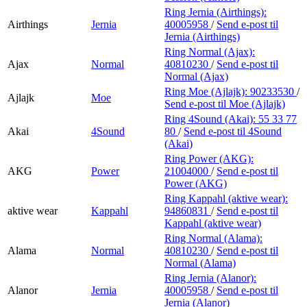
Ring Jernia (Airthings):
Airthings
Jernia
40005958
/
Send e-post
til
Jernia (Airthings)
Ring Normal (Ajax):
Ajax
Normal
40810230
/
Send e-post
til
Normal (Ajax)
Ring Moe (Ajlajk):
90233530
/
Ajlajk
Moe
Send e-post
til Moe (Ajlajk)
Ring 4Sound (Akai):
55 33 77
Akai
4Sound
80
/
Send e-post
til 4Sound
(Akai)
Ring Power (AKG):
AKG
Power
21004000
/
Send e-post
til
Power (AKG)
Ring Kappahl (aktive wear):
aktive wear
Kappahl
94860831
/
Send e-post
til
Kappahl (aktive wear)
Ring Normal (Alama):
Alama
Normal
40810230
/
Send e-post
til
Normal (Alama)
Ring Jernia (Alanor):
Alanor
Jernia
40005958
/
Send e-post
til
Jernia (Alanor)