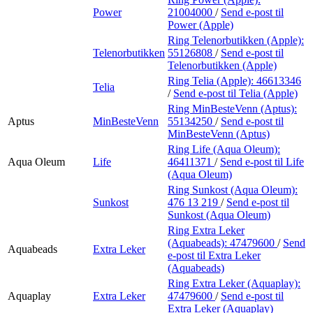
Power
21004000
/
Send e-post
til
Power (Apple)
Ring Telenorbutikken (Apple):
Telenorbutikken
55126808
/
Send e-post
til
Telenorbutikken (Apple)
Ring Telia (Apple):
46613346
Telia
/
Send e-post
til Telia (Apple)
Ring MinBesteVenn (Aptus):
Aptus
MinBesteVenn
55134250
/
Send e-post
til
MinBesteVenn (Aptus)
Ring Life (Aqua Oleum):
Aqua Oleum
Life
46411371
/
Send e-post
til Life
(Aqua Oleum)
Ring Sunkost (Aqua Oleum):
Sunkost
476 13 219
/
Send e-post
til
Sunkost (Aqua Oleum)
Ring Extra Leker
(Aquabeads):
47479600
/
Send
Aquabeads
Extra Leker
e-post
til Extra Leker
(Aquabeads)
Ring Extra Leker (Aquaplay):
Aquaplay
Extra Leker
47479600
/
Send e-post
til
Extra Leker (Aquaplay)