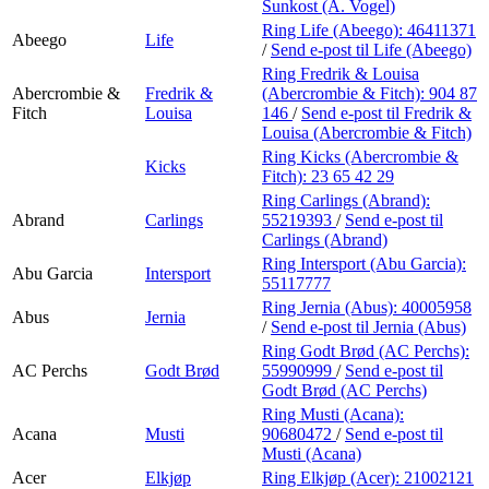
Personal Shopper
Sunkost (A. Vogel)
Ring Life (Abeego):
46411371
Abeego
Life
/
Send e-post
til Life (Abeego)
Ring Fredrik & Louisa
Abercrombie &
Fredrik &
(Abercrombie & Fitch):
904 87
Fitch
Louisa
146
/
Send e-post
til Fredrik &
Louisa (Abercrombie & Fitch)
Ring Kicks (Abercrombie &
Kicks
Fitch):
23 65 42 29
Ring Carlings (Abrand):
Abrand
Carlings
55219393
/
Send e-post
til
Carlings (Abrand)
Ring Intersport (Abu Garcia):
Abu Garcia
Intersport
55117777
Ring Jernia (Abus):
40005958
Abus
Jernia
/
Send e-post
til Jernia (Abus)
Ring Godt Brød (AC Perchs):
AC Perchs
Godt Brød
55990999
/
Send e-post
til
Godt Brød (AC Perchs)
Ring Musti (Acana):
Acana
Musti
90680472
/
Send e-post
til
Musti (Acana)
Acer
Elkjøp
Ring Elkjøp (Acer):
21002121