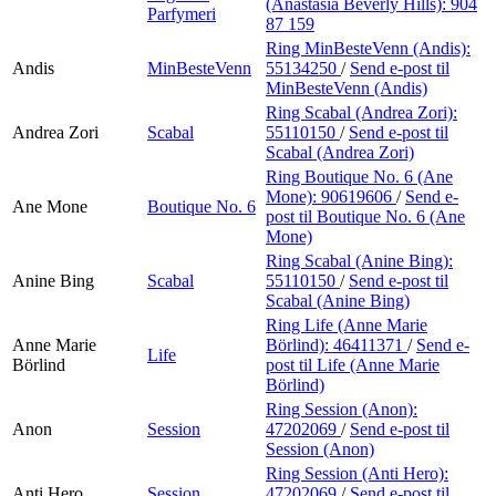
(Anastasia Beverly Hills):
904
Parfymeri
87 159
Ring MinBesteVenn (Andis):
Andis
MinBesteVenn
55134250
/
Send e-post
til
MinBesteVenn (Andis)
Ring Scabal (Andrea Zori):
Andrea Zori
Scabal
55110150
/
Send e-post
til
Scabal (Andrea Zori)
Ring Boutique No. 6 (Ane
Mone):
90619606
/
Send e-
Ane Mone
Boutique No. 6
post
til Boutique No. 6 (Ane
Mone)
Ring Scabal (Anine Bing):
Anine Bing
Scabal
55110150
/
Send e-post
til
Scabal (Anine Bing)
Ring Life (Anne Marie
Anne Marie
Börlind):
46411371
/
Send e-
Life
Börlind
post
til Life (Anne Marie
Börlind)
Ring Session (Anon):
Anon
Session
47202069
/
Send e-post
til
Session (Anon)
Ring Session (Anti Hero):
Anti Hero
Session
47202069
/
Send e-post
til