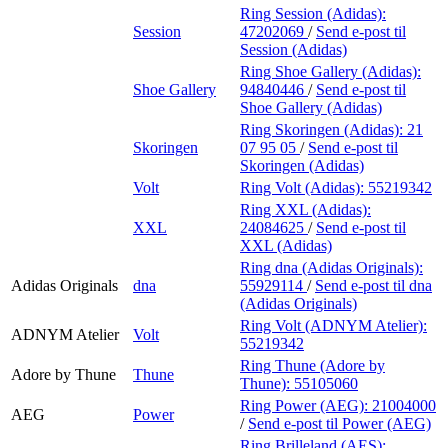
Ring Session (Adidas):
Session
47202069
/
Send e-post
til
Session (Adidas)
Ring Shoe Gallery (Adidas):
Shoe Gallery
94840446
/
Send e-post
til
Shoe Gallery (Adidas)
Ring Skoringen (Adidas):
21
Skoringen
07 95 05
/
Send e-post
til
Skoringen (Adidas)
Volt
Ring Volt (Adidas):
55219342
Ring XXL (Adidas):
XXL
24084625
/
Send e-post
til
XXL (Adidas)
Ring dna (Adidas Originals):
Adidas Originals
dna
55929114
/
Send e-post
til dna
(Adidas Originals)
Ring Volt (ADNYM Atelier):
ADNYM Atelier
Volt
55219342
Ring Thune (Adore by
Adore by Thune
Thune
Thune):
55105060
Ring Power (AEG):
21004000
AEG
Power
/
Send e-post
til Power (AEG)
Ring Brilleland (AES):