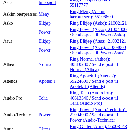
Asics
Intersport
55117777
Ring Meny (Askim
Askim bærpresseri
Meny
bærpresseri):
55106600
Asko
Elkjøp
Ring Elkjøp (Asko):
21002121
Ring Power (Asko):
21004000
Power
/
Send e-post
til Power (Asko)
Asus
Elkjøp
Ring Elkjøp (Asus):
21002121
Ring Power (Asus):
21004000
Power
/
Send e-post
til Power (Asus)
Ring Normal (Athea):
Athea
Normal
40810230
/
Send e-post
til
Normal (Athea)
Ring Apotek 1 (Attends):
Attends
Apotek 1
55224600
/
Send e-post
til
Apotek 1 (Attends)
Ring Telia (Audio Pro):
Audio Pro
Telia
46613346
/
Send e-post
til
Telia (Audio Pro)
Ring Power (Audio-Technica):
Audio-Technica
Power
21004000
/
Send e-post
til
Power (Audio-Technica)
Ring Glitter (Aurie):
96098148
Aurie
Glitter