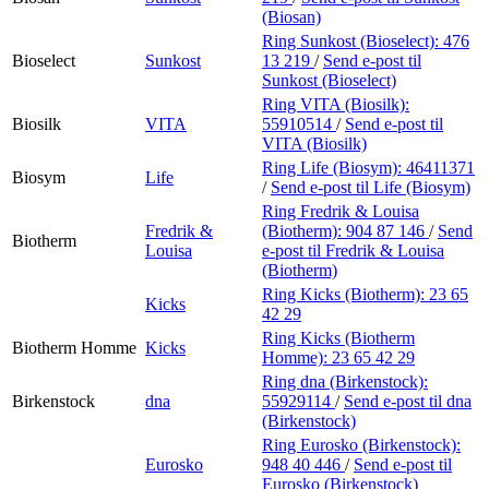
(Biosan)
Ring Sunkost (Bioselect):
476
Bioselect
Sunkost
13 219
/
Send e-post
til
Sunkost (Bioselect)
Ring VITA (Biosilk):
Biosilk
VITA
55910514
/
Send e-post
til
VITA (Biosilk)
Ring Life (Biosym):
46411371
Biosym
Life
/
Send e-post
til Life (Biosym)
Ring Fredrik & Louisa
Fredrik &
(Biotherm):
904 87 146
/
Send
Biotherm
Louisa
e-post
til Fredrik & Louisa
(Biotherm)
Ring Kicks (Biotherm):
23 65
Kicks
42 29
Ring Kicks (Biotherm
Biotherm Homme
Kicks
Homme):
23 65 42 29
Ring dna (Birkenstock):
Birkenstock
dna
55929114
/
Send e-post
til dna
(Birkenstock)
Ring Eurosko (Birkenstock):
Eurosko
948 40 446
/
Send e-post
til
Eurosko (Birkenstock)