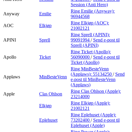
Session (Anti Hero)
Ring Emilie (Anyway):
Anyway
Emilie
96944568
Ring Elkjøp (AOC):
AOC
Elkjøp
21002121
Ring Sprell (APINI):
APINI
Sprell
99091994
/
Send e-post
til
Sprell (APINI)
Ring Ticket (Apollo):
Apollo
Ticket
56090000
/
Send e-post
til
Ticket (Apollo)
Ring MinBesteVenn
(Applaws):
55134250
/
Send
Applaws
MinBesteVenn
e-post
til MinBesteVenn
(Applaws)
Ring Clas Ohlson (Apple):
Apple
Clas Ohlson
23214000
Ring Elkjøp (Apple):
Elkjøp
21002121
Ring Eplehuset (Apple):
Eplehuset
73202400
/
Send e-post
til
Eplehuset (Apple)
Ring Power (Apple):