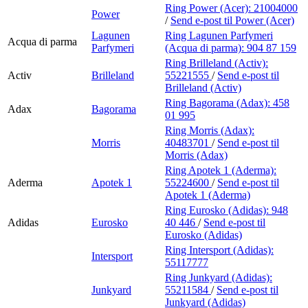
Ring Power (Acer):
21004000
Power
/
Send e-post
til Power (Acer)
Lagunen
Ring Lagunen Parfymeri
Acqua di parma
Parfymeri
(Acqua di parma):
904 87 159
Ring Brilleland (Activ):
Activ
Brilleland
55221555
/
Send e-post
til
Brilleland (Activ)
Ring Bagorama (Adax):
458
Adax
Bagorama
01 995
Ring Morris (Adax):
Morris
40483701
/
Send e-post
til
Morris (Adax)
Ring Apotek 1 (Aderma):
Aderma
Apotek 1
55224600
/
Send e-post
til
Apotek 1 (Aderma)
Ring Eurosko (Adidas):
948
Adidas
Eurosko
40 446
/
Send e-post
til
Eurosko (Adidas)
Ring Intersport (Adidas):
Intersport
55117777
Ring Junkyard (Adidas):
Junkyard
55211584
/
Send e-post
til
Junkyard (Adidas)