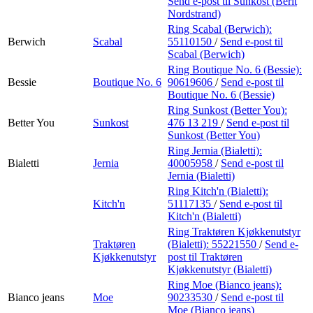
Send e-post
til Sunkost (Berit
Nordstrand)
Ring Scabal (Berwich):
Berwich
Scabal
55110150
/
Send e-post
til
Scabal (Berwich)
Ring Boutique No. 6 (Bessie):
Bessie
Boutique No. 6
90619606
/
Send e-post
til
Boutique No. 6 (Bessie)
Ring Sunkost (Better You):
Better You
Sunkost
476 13 219
/
Send e-post
til
Sunkost (Better You)
Ring Jernia (Bialetti):
Bialetti
Jernia
40005958
/
Send e-post
til
Jernia (Bialetti)
Ring Kitch'n (Bialetti):
Kitch'n
51117135
/
Send e-post
til
Kitch'n (Bialetti)
Ring Traktøren Kjøkkenutstyr
Traktøren
(Bialetti):
55221550
/
Send e-
Kjøkkenutstyr
post
til Traktøren
Kjøkkenutstyr (Bialetti)
Ring Moe (Bianco jeans):
Bianco jeans
Moe
90233530
/
Send e-post
til
Moe (Bianco jeans)