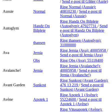
/
Send e-post
til Glitter (Aurie)
Ring Normal (Aussie):
Aussie
Normal
40810230
/
Send e-post
til
Normal (Aussie)
Ring Handz On Bilpleie
Handz On
(Autoglym):
47927731
/
Send
Autoglym
Bilpleie
e-post
til Handz On Bilpleie
(Autoglym)
Ring thansen (Autoglym):
thansen
31000000
Ring Jernia (Ava):
40005958
/
Ava
Jernia
Send e-post
til Jernia (Ava)
Obs
Ring Obs (Ava):
55118400
Ring Jernia (Avalanche!):
Avalanche!
Jernia
40005958
/
Send e-post
til
Jernia (Avalanche!)
Ring Sunkost (Avant Garden):
Avant Garden
Sunkost
476 13 219
/
Send e-post
til
Sunkost (Avant Garden)
Ring Apotek 1 (Avène):
Avène
Apotek 1
55224600
/
Send e-post
til
Apotek 1 (Avène)
Ring Vitusapotek (Avène):