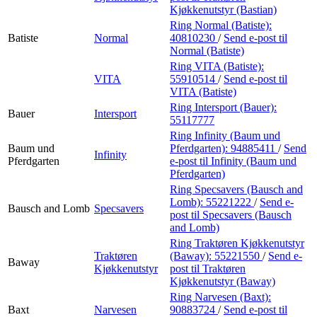
Kjøkkenutstyr (Bastian)
Ring Normal (Batiste):
Batiste
Normal
40810230
/
Send e-post
til
Normal (Batiste)
Ring VITA (Batiste):
VITA
55910514
/
Send e-post
til
VITA (Batiste)
Ring Intersport (Bauer):
Bauer
Intersport
55117777
Ring Infinity (Baum und
Baum und
Pferdgarten):
94885411
/
Send
Infinity
Pferdgarten
e-post
til Infinity (Baum und
Pferdgarten)
Ring Specsavers (Bausch and
Lomb):
55221222
/
Send e-
Bausch and Lomb
Specsavers
post
til Specsavers (Bausch
and Lomb)
Ring Traktøren Kjøkkenutstyr
Traktøren
(Baway):
55221550
/
Send e-
Baway
Kjøkkenutstyr
post
til Traktøren
Kjøkkenutstyr (Baway)
Ring Narvesen (Baxt):
Baxt
Narvesen
90883724
/
Send e-post
til