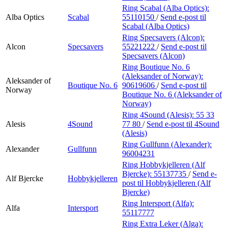
Ring Scabal (Alba Optics):
Alba Optics
Scabal
55110150
/
Send e-post
til
Scabal (Alba Optics)
Ring Specsavers (Alcon):
Alcon
Specsavers
55221222
/
Send e-post
til
Specsavers (Alcon)
Ring Boutique No. 6
(Aleksander of Norway):
Aleksander of
Boutique No. 6
90619606
/
Send e-post
til
Norway
Boutique No. 6 (Aleksander of
Norway)
Ring 4Sound (Alesis):
55 33
Alesis
4Sound
77 80
/
Send e-post
til 4Sound
(Alesis)
Ring Gullfunn (Alexander):
Alexander
Gullfunn
96004231
Ring Hobbykjelleren (Alf
Bjercke):
55137735
/
Send e-
Alf Bjercke
Hobbykjelleren
post
til Hobbykjelleren (Alf
Bjercke)
Ring Intersport (Alfa):
Alfa
Intersport
55117777
Ring Extra Leker (Alga):