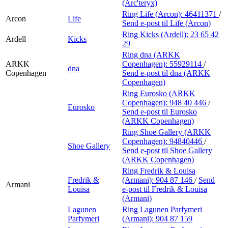
(Arc'teryx)
Ring Life (Arcon):
46411371
/
Arcon
Life
Send e-post
til Life (Arcon)
Ring Kicks (Ardell):
23 65 42
Ardell
Kicks
29
Ring dna (ARKK
ARKK
Copenhagen):
55929114
/
dna
Copenhagen
Send e-post
til dna (ARKK
Copenhagen)
Ring Eurosko (ARKK
Copenhagen):
948 40 446
/
Eurosko
Send e-post
til Eurosko
(ARKK Copenhagen)
Ring Shoe Gallery (ARKK
Copenhagen):
94840446
/
Shoe Gallery
Send e-post
til Shoe Gallery
(ARKK Copenhagen)
Ring Fredrik & Louisa
Fredrik &
(Armani):
904 87 146
/
Send
Armani
Louisa
e-post
til Fredrik & Louisa
(Armani)
Lagunen
Ring Lagunen Parfymeri
Parfymeri
(Armani):
904 87 159