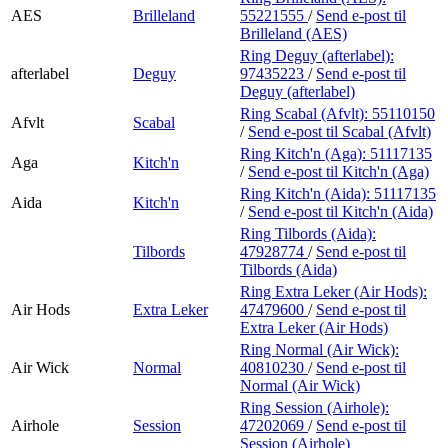
AES
Brilleland
55221555
/
Send e-post
til
Brilleland (AES)
Ring Deguy (afterlabel):
afterlabel
Deguy
97435223
/
Send e-post
til
Deguy (afterlabel)
Ring Scabal (Afvlt):
55110150
Afvlt
Scabal
/
Send e-post
til Scabal (Afvlt)
Ring Kitch'n (Aga):
51117135
Aga
Kitch'n
/
Send e-post
til Kitch'n (Aga)
Ring Kitch'n (Aida):
51117135
Aida
Kitch'n
/
Send e-post
til Kitch'n (Aida)
Ring Tilbords (Aida):
Tilbords
47928774
/
Send e-post
til
Tilbords (Aida)
Ring Extra Leker (Air Hods):
Air Hods
Extra Leker
47479600
/
Send e-post
til
Extra Leker (Air Hods)
Ring Normal (Air Wick):
Air Wick
Normal
40810230
/
Send e-post
til
Normal (Air Wick)
Ring Session (Airhole):
Airhole
Session
47202069
/
Send e-post
til
Session (Airhole)