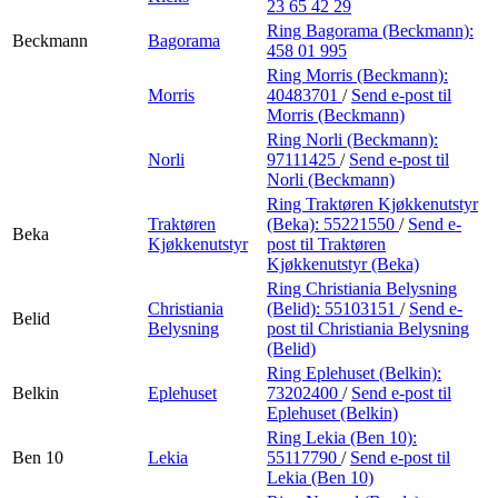
23 65 42 29
Ring Bagorama (Beckmann):
Beckmann
Bagorama
458 01 995
Ring Morris (Beckmann):
Morris
40483701
/
Send e-post
til
Morris (Beckmann)
Ring Norli (Beckmann):
Norli
97111425
/
Send e-post
til
Norli (Beckmann)
Ring Traktøren Kjøkkenutstyr
Traktøren
(Beka):
55221550
/
Send e-
Beka
Kjøkkenutstyr
post
til Traktøren
Kjøkkenutstyr (Beka)
Ring Christiania Belysning
Christiania
(Belid):
55103151
/
Send e-
Belid
Belysning
post
til Christiania Belysning
(Belid)
Ring Eplehuset (Belkin):
Belkin
Eplehuset
73202400
/
Send e-post
til
Eplehuset (Belkin)
Ring Lekia (Ben 10):
Ben 10
Lekia
55117790
/
Send e-post
til
Lekia (Ben 10)