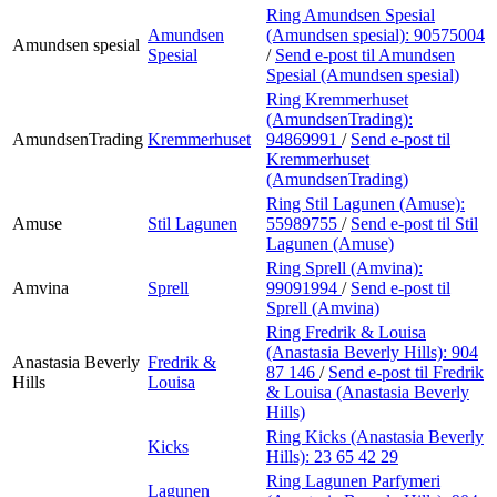
Ring Amundsen Spesial
Amundsen
(Amundsen spesial):
90575004
Amundsen spesial
Spesial
/
Send e-post
til Amundsen
Spesial (Amundsen spesial)
Ring Kremmerhuset
(AmundsenTrading):
AmundsenTrading
Kremmerhuset
94869991
/
Send e-post
til
Kremmerhuset
(AmundsenTrading)
Ring Stil Lagunen (Amuse):
Amuse
Stil Lagunen
55989755
/
Send e-post
til Stil
Lagunen (Amuse)
Ring Sprell (Amvina):
Amvina
Sprell
99091994
/
Send e-post
til
Sprell (Amvina)
Ring Fredrik & Louisa
(Anastasia Beverly Hills):
904
Anastasia Beverly
Fredrik &
87 146
/
Send e-post
til Fredrik
Hills
Louisa
& Louisa (Anastasia Beverly
Hills)
Ring Kicks (Anastasia Beverly
Kicks
Hills):
23 65 42 29
Ring Lagunen Parfymeri
Lagunen