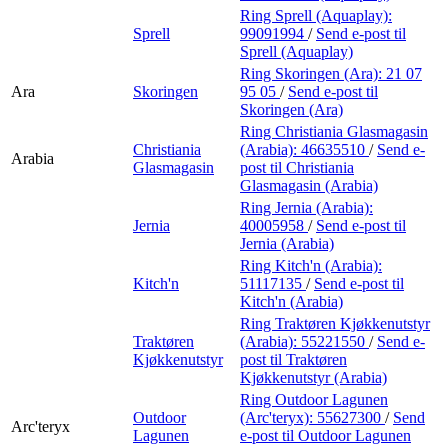
Ring Sprell (Aquaplay):
Sprell
99091994
/
Send e-post
til
Sprell (Aquaplay)
Ring Skoringen (Ara):
21 07
Ara
Skoringen
95 05
/
Send e-post
til
Skoringen (Ara)
Ring Christiania Glasmagasin
Christiania
(Arabia):
46635510
/
Send e-
Arabia
Glasmagasin
post
til Christiania
Glasmagasin (Arabia)
Ring Jernia (Arabia):
Jernia
40005958
/
Send e-post
til
Jernia (Arabia)
Ring Kitch'n (Arabia):
Kitch'n
51117135
/
Send e-post
til
Kitch'n (Arabia)
Ring Traktøren Kjøkkenutstyr
Traktøren
(Arabia):
55221550
/
Send e-
Kjøkkenutstyr
post
til Traktøren
Kjøkkenutstyr (Arabia)
Ring Outdoor Lagunen
Outdoor
(Arc'teryx):
55627300
/
Send
Arc'teryx
Lagunen
e-post
til Outdoor Lagunen