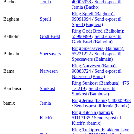
Bacho
Jernia
40005958
/
Send e-post
til
Jernia (Bacho)
Ring Sprell (Baghera):
Baghera
Sprell
99091994
/
Send e-post
til
Sprell (Baghera)
Ring Godt Brød (Balholm):
Balholm
Godt Brød
55990999
/
Send e-post
til
Godt Brød (Balholm)
Ring Specsavers (Balmain):
Balmain
Specsavers
55221222
/
Send e-post
til
Specsavers (Balmain)
Ring Narvesen (Bama):
Bama
Narvesen
90883724
/
Send e-post
til
Narvesen (Bama)
Ring Sunkost (Bambusa):
476
Bambusa
Sunkost
13 219
/
Send e-post
til
Sunkost (Bambusa)
Ring Jernia (bamix):
40005958
bamix
Jernia
/
Send e-post
til Jernia (bamix)
Ring Kitch'n (bamix):
Kitch'n
51117135
/
Send e-post
til
Kitch'n (bamix)
Ring Traktøren Kjøkkenutstyr