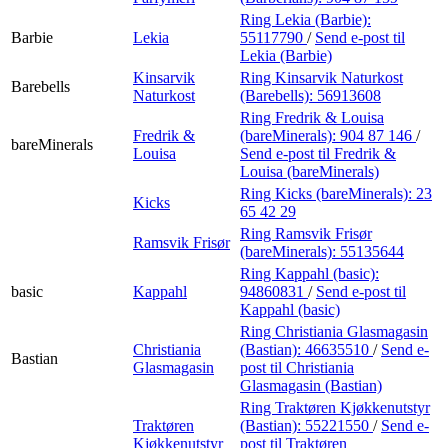
Ring Lekia (Barbie):
Barbie
Lekia
55117790
/
Send e-post
til
Lekia (Barbie)
Kinsarvik
Ring Kinsarvik Naturkost
Barebells
Naturkost
(Barebells):
56913608
Ring Fredrik & Louisa
Fredrik &
(bareMinerals):
904 87 146
/
bareMinerals
Louisa
Send e-post
til Fredrik &
Louisa (bareMinerals)
Ring Kicks (bareMinerals):
23
Kicks
65 42 29
Ring Ramsvik Frisør
Ramsvik Frisør
(bareMinerals):
55135644
Ring Kappahl (basic):
basic
Kappahl
94860831
/
Send e-post
til
Kappahl (basic)
Ring Christiania Glasmagasin
Christiania
(Bastian):
46635510
/
Send e-
Bastian
Glasmagasin
post
til Christiania
Glasmagasin (Bastian)
Ring Traktøren Kjøkkenutstyr
Traktøren
(Bastian):
55221550
/
Send e-
Kjøkkenutstyr
post
til Traktøren