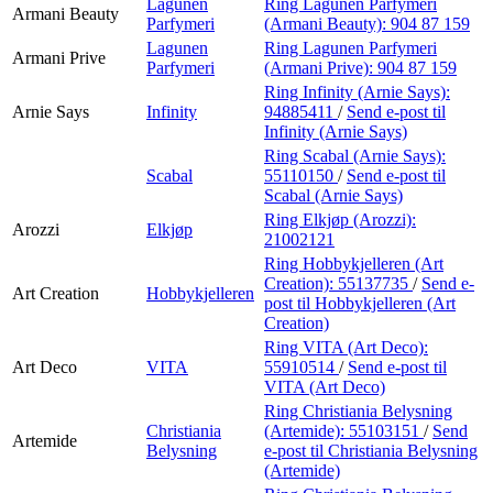
Lagunen
Ring Lagunen Parfymeri
Armani Beauty
Parfymeri
(Armani Beauty):
904 87 159
Lagunen
Ring Lagunen Parfymeri
Armani Prive
Parfymeri
(Armani Prive):
904 87 159
Ring Infinity (Arnie Says):
Arnie Says
Infinity
94885411
/
Send e-post
til
Infinity (Arnie Says)
Ring Scabal (Arnie Says):
Scabal
55110150
/
Send e-post
til
Scabal (Arnie Says)
Ring Elkjøp (Arozzi):
Arozzi
Elkjøp
21002121
Ring Hobbykjelleren (Art
Creation):
55137735
/
Send e-
Art Creation
Hobbykjelleren
post
til Hobbykjelleren (Art
Creation)
Ring VITA (Art Deco):
Art Deco
VITA
55910514
/
Send e-post
til
VITA (Art Deco)
Ring Christiania Belysning
Christiania
(Artemide):
55103151
/
Send
Artemide
Belysning
e-post
til Christiania Belysning
(Artemide)