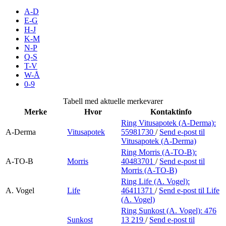
Inspirasjon
A-D
E-G
H-J
K-M
N-P
Søk
Q-S
T-V
W-Å
0-9
Åpningstider
Tabell med aktuelle merkevarer
Merke
Hvor
Kontaktinfo
Parkering
Ring Vitusapotek (A-Derma):
A-Derma
Vitusapotek
55981730
/
Send e-post
til
Praktisk informasjon
Vitusapotek (A-Derma)
Ledige stillinger
Ring Morris (A-TO-B):
A-TO-B
Morris
40483701
/
Send e-post
til
Morris (A-TO-B)
Magasin
Ring Life (A. Vogel):
Gavekort
A. Vogel
Life
46411371
/
Send e-post
til Life
(A. Vogel)
Finn frem
Ring Sunkost (A. Vogel):
476
Sunkost
13 219
/
Send e-post
til