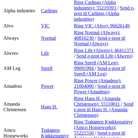
Ring Carlings (Alpha
industries):
55219393
/
Send e-
Alpha industries
Carlings
post
til Carlings (Alpha
industries)
Alvo
VIC
Ring VIC (Alvo):
96626149
Ring Normal (Always):
Always
Normal
40810230
/
Send e-post
til
Normal (Always)
Ring Life (Alwero):
46411371
Alwero
Life
/
Send e-post
til Life (Alwero)
Ring Sprell (AM Leg):
AM Leg
Sprell
99091994
/
Send e-post
til
Sprell (AM Leg)
Ring Power (Amadeus):
Amadeus
Power
21004000
/
Send e-post
til
Power (Amadeus)
Ring Hans H. (Amanda
Amanda
Christensen):
55110011
/
Send
Hans H.
Christensen
e-post
til Hans H. (Amanda
Christensen)
Ring Traktøren Kjøkkenutstyr
(Amco Houseworks):
Amco
Traktøren
55221550
/
Send e-post
til
Houseworks
Kjøkkenutstyr