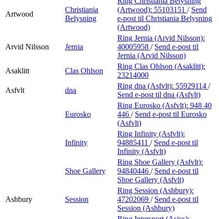
Ring Christiania Belysning
Christiania
(Artwood):
55103151
/
Send
Artwood
Belysning
e-post
til Christiania Belysning
(Artwood)
Ring Jernia (Arvid Nilsson):
Arvid Nilsson
Jernia
40005958
/
Send e-post
til
Jernia (Arvid Nilsson)
Ring Clas Ohlson (Asaklitt):
Asaklitt
Clas Ohlson
23214000
Ring dna (Asfvlt):
55929114
/
Asfvlt
dna
Send e-post
til dna (Asfvlt)
Ring Eurosko (Asfvlt):
948 40
Eurosko
446
/
Send e-post
til Eurosko
(Asfvlt)
Ring Infinity (Asfvlt):
Infinity
94885411
/
Send e-post
til
Infinity (Asfvlt)
Ring Shoe Gallery (Asfvlt):
Shoe Gallery
94840446
/
Send e-post
til
Shoe Gallery (Asfvlt)
Ring Session (Ashbury):
Ashbury
Session
47202069
/
Send e-post
til
Session (Ashbury)
Ring Intersport (Asics):