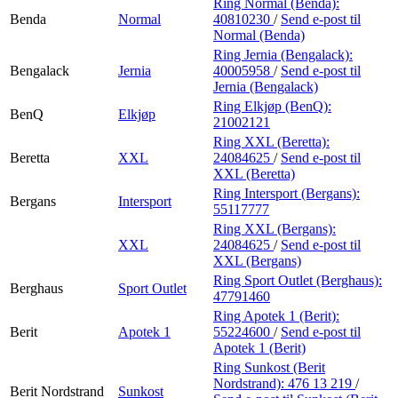
Ring Normal (Benda):
Benda
Normal
40810230
/
Send e-post
til
Normal (Benda)
Ring Jernia (Bengalack):
Bengalack
Jernia
40005958
/
Send e-post
til
Jernia (Bengalack)
Ring Elkjøp (BenQ):
BenQ
Elkjøp
21002121
Ring XXL (Beretta):
Beretta
XXL
24084625
/
Send e-post
til
XXL (Beretta)
Ring Intersport (Bergans):
Bergans
Intersport
55117777
Ring XXL (Bergans):
XXL
24084625
/
Send e-post
til
XXL (Bergans)
Ring Sport Outlet (Berghaus):
Berghaus
Sport Outlet
47791460
Ring Apotek 1 (Berit):
Berit
Apotek 1
55224600
/
Send e-post
til
Apotek 1 (Berit)
Ring Sunkost (Berit
Nordstrand):
476 13 219
/
Berit Nordstrand
Sunkost