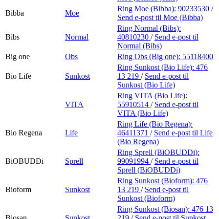
Ring Moe (Bibba):
90233530
/
Bibba
Moe
Send e-post
til Moe (Bibba)
Ring Normal (Bibs):
Bibs
Normal
40810230
/
Send e-post
til
Normal (Bibs)
Big one
Obs
Ring Obs (Big one):
55118400
Ring Sunkost (Bio Life):
476
Bio Life
Sunkost
13 219
/
Send e-post
til
Sunkost (Bio Life)
Ring VITA (Bio Life):
VITA
55910514
/
Send e-post
til
VITA (Bio Life)
Ring Life (Bio Regena):
Bio Regena
Life
46411371
/
Send e-post
til Life
(Bio Regena)
Ring Sprell (BiOBUDDi):
BiOBUDDi
Sprell
99091994
/
Send e-post
til
Sprell (BiOBUDDi)
Ring Sunkost (Bioform):
476
Bioform
Sunkost
13 219
/
Send e-post
til
Sunkost (Bioform)
Ring Sunkost (Biosan):
476 13
Biosan
Sunkost
219
/
Send e-post
til Sunkost