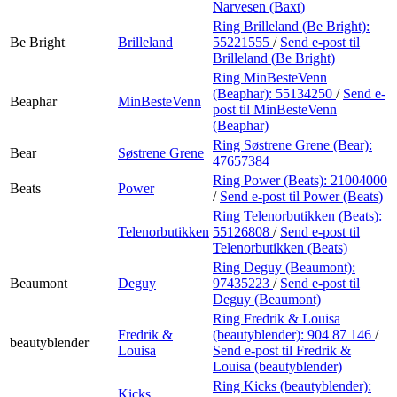
Narvesen (Baxt)
Ring Brilleland (Be Bright):
Be Bright
Brilleland
55221555
/
Send e-post
til
Brilleland (Be Bright)
Ring MinBesteVenn
(Beaphar):
55134250
/
Send e-
Beaphar
MinBesteVenn
post
til MinBesteVenn
(Beaphar)
Ring Søstrene Grene (Bear):
Bear
Søstrene Grene
47657384
Ring Power (Beats):
21004000
Beats
Power
/
Send e-post
til Power (Beats)
Ring Telenorbutikken (Beats):
Telenorbutikken
55126808
/
Send e-post
til
Telenorbutikken (Beats)
Ring Deguy (Beaumont):
Beaumont
Deguy
97435223
/
Send e-post
til
Deguy (Beaumont)
Ring Fredrik & Louisa
Fredrik &
(beautyblender):
904 87 146
/
beautyblender
Louisa
Send e-post
til Fredrik &
Louisa (beautyblender)
Ring Kicks (beautyblender):
Kicks