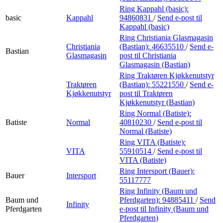
Ring Kappahl (basic):
basic
Kappahl
94860831
/
Send e-post
til
Kappahl (basic)
Ring Christiania Glasmagasin
Christiania
(Bastian):
46635510
/
Send e-
Bastian
Glasmagasin
post
til Christiania
Glasmagasin (Bastian)
Ring Traktøren Kjøkkenutstyr
Traktøren
(Bastian):
55221550
/
Send e-
Kjøkkenutstyr
post
til Traktøren
Kjøkkenutstyr (Bastian)
Ring Normal (Batiste):
Batiste
Normal
40810230
/
Send e-post
til
Normal (Batiste)
Ring VITA (Batiste):
VITA
55910514
/
Send e-post
til
VITA (Batiste)
Ring Intersport (Bauer):
Bauer
Intersport
55117777
Ring Infinity (Baum und
Baum und
Pferdgarten):
94885411
/
Send
Infinity
Pferdgarten
e-post
til Infinity (Baum und
Pferdgarten)