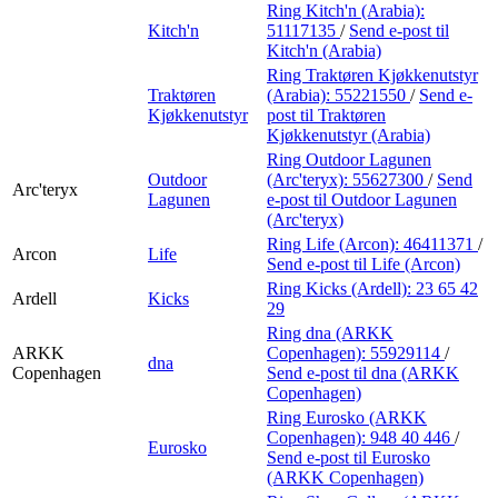
Ring Kitch'n (Arabia):
Kitch'n
51117135
/
Send e-post
til
Kitch'n (Arabia)
Ring Traktøren Kjøkkenutstyr
Traktøren
(Arabia):
55221550
/
Send e-
Kjøkkenutstyr
post
til Traktøren
Kjøkkenutstyr (Arabia)
Ring Outdoor Lagunen
Outdoor
(Arc'teryx):
55627300
/
Send
Arc'teryx
Lagunen
e-post
til Outdoor Lagunen
(Arc'teryx)
Ring Life (Arcon):
46411371
/
Arcon
Life
Send e-post
til Life (Arcon)
Ring Kicks (Ardell):
23 65 42
Ardell
Kicks
29
Ring dna (ARKK
ARKK
Copenhagen):
55929114
/
dna
Copenhagen
Send e-post
til dna (ARKK
Copenhagen)
Ring Eurosko (ARKK
Copenhagen):
948 40 446
/
Eurosko
Send e-post
til Eurosko
(ARKK Copenhagen)