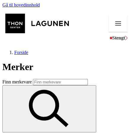
Gå til hovedinnhold
Stengt
Forside
Merker
Butikker
Finn merkevare
Mat og drikke
Helse
Aktiviteter
Tilbud