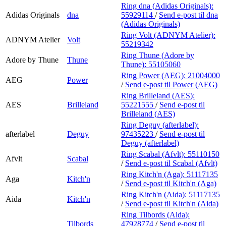
Ring dna (Adidas Originals):
Adidas Originals
dna
55929114
/
Send e-post
til dna
(Adidas Originals)
Ring Volt (ADNYM Atelier):
ADNYM Atelier
Volt
55219342
Ring Thune (Adore by
Adore by Thune
Thune
Thune):
55105060
Ring Power (AEG):
21004000
AEG
Power
/
Send e-post
til Power (AEG)
Ring Brilleland (AES):
AES
Brilleland
55221555
/
Send e-post
til
Brilleland (AES)
Ring Deguy (afterlabel):
afterlabel
Deguy
97435223
/
Send e-post
til
Deguy (afterlabel)
Ring Scabal (Afvlt):
55110150
Afvlt
Scabal
/
Send e-post
til Scabal (Afvlt)
Ring Kitch'n (Aga):
51117135
Aga
Kitch'n
/
Send e-post
til Kitch'n (Aga)
Ring Kitch'n (Aida):
51117135
Aida
Kitch'n
/
Send e-post
til Kitch'n (Aida)
Ring Tilbords (Aida):
Tilbords
47928774
/
Send e-post
til