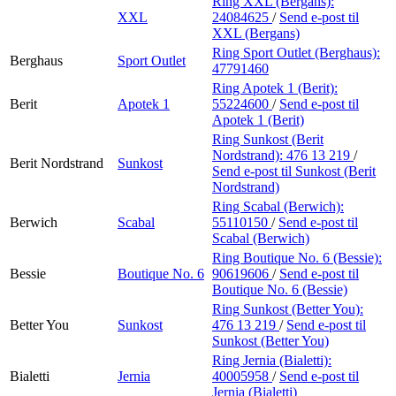
Ring XXL (Bergans):
XXL
24084625
/
Send e-post
til
XXL (Bergans)
Ring Sport Outlet (Berghaus):
Berghaus
Sport Outlet
47791460
Ring Apotek 1 (Berit):
Berit
Apotek 1
55224600
/
Send e-post
til
Apotek 1 (Berit)
Ring Sunkost (Berit
Nordstrand):
476 13 219
/
Berit Nordstrand
Sunkost
Send e-post
til Sunkost (Berit
Nordstrand)
Ring Scabal (Berwich):
Berwich
Scabal
55110150
/
Send e-post
til
Scabal (Berwich)
Ring Boutique No. 6 (Bessie):
Bessie
Boutique No. 6
90619606
/
Send e-post
til
Boutique No. 6 (Bessie)
Ring Sunkost (Better You):
Better You
Sunkost
476 13 219
/
Send e-post
til
Sunkost (Better You)
Ring Jernia (Bialetti):
Bialetti
Jernia
40005958
/
Send e-post
til
Jernia (Bialetti)