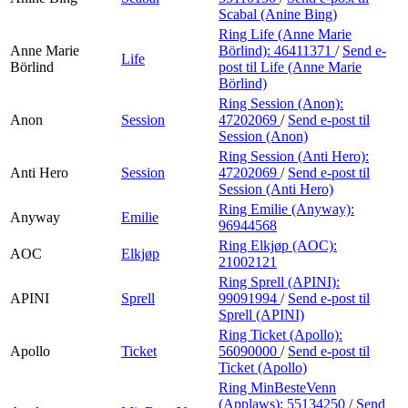
Scabal (Anine Bing)
Ring Life (Anne Marie
Anne Marie
Börlind):
46411371
/
Send e-
Life
Börlind
post
til Life (Anne Marie
Börlind)
Ring Session (Anon):
Anon
Session
47202069
/
Send e-post
til
Session (Anon)
Ring Session (Anti Hero):
Anti Hero
Session
47202069
/
Send e-post
til
Session (Anti Hero)
Ring Emilie (Anyway):
Anyway
Emilie
96944568
Ring Elkjøp (AOC):
AOC
Elkjøp
21002121
Ring Sprell (APINI):
APINI
Sprell
99091994
/
Send e-post
til
Sprell (APINI)
Ring Ticket (Apollo):
Apollo
Ticket
56090000
/
Send e-post
til
Ticket (Apollo)
Ring MinBesteVenn
(Applaws):
55134250
/
Send