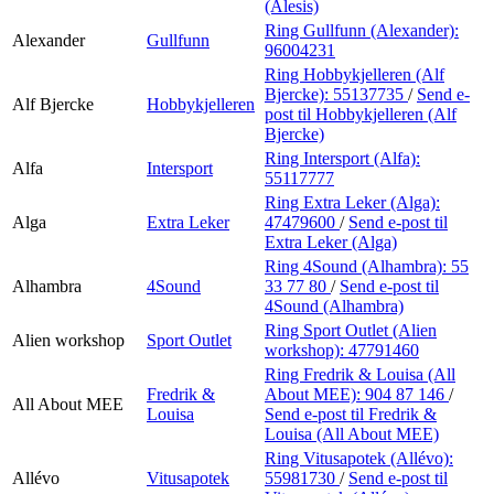
(Alesis)
Ring Gullfunn (Alexander):
Alexander
Gullfunn
96004231
Ring Hobbykjelleren (Alf
Bjercke):
55137735
/
Send e-
Alf Bjercke
Hobbykjelleren
post
til Hobbykjelleren (Alf
Bjercke)
Ring Intersport (Alfa):
Alfa
Intersport
55117777
Ring Extra Leker (Alga):
Alga
Extra Leker
47479600
/
Send e-post
til
Extra Leker (Alga)
Ring 4Sound (Alhambra):
55
Alhambra
4Sound
33 77 80
/
Send e-post
til
4Sound (Alhambra)
Ring Sport Outlet (Alien
Alien workshop
Sport Outlet
workshop):
47791460
Ring Fredrik & Louisa (All
Fredrik &
About MEE):
904 87 146
/
All About MEE
Louisa
Send e-post
til Fredrik &
Louisa (All About MEE)
Ring Vitusapotek (Allévo):
Allévo
Vitusapotek
55981730
/
Send e-post
til