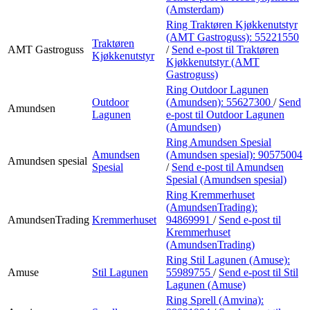
(Amsterdam)
Ring Traktøren Kjøkkenutstyr
(AMT Gastroguss):
55221550
Traktøren
AMT Gastroguss
/
Send e-post
til Traktøren
Kjøkkenutstyr
Kjøkkenutstyr (AMT
Gastroguss)
Ring Outdoor Lagunen
Outdoor
(Amundsen):
55627300
/
Send
Amundsen
Lagunen
e-post
til Outdoor Lagunen
(Amundsen)
Ring Amundsen Spesial
Amundsen
(Amundsen spesial):
90575004
Amundsen spesial
Spesial
/
Send e-post
til Amundsen
Spesial (Amundsen spesial)
Ring Kremmerhuset
(AmundsenTrading):
AmundsenTrading
Kremmerhuset
94869991
/
Send e-post
til
Kremmerhuset
(AmundsenTrading)
Ring Stil Lagunen (Amuse):
Amuse
Stil Lagunen
55989755
/
Send e-post
til Stil
Lagunen (Amuse)
Ring Sprell (Amvina):