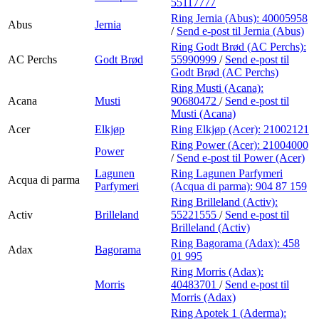
55117777
Ring Jernia (Abus):
40005958
Abus
Jernia
/
Send e-post
til Jernia (Abus)
Ring Godt Brød (AC Perchs):
AC Perchs
Godt Brød
55990999
/
Send e-post
til
Godt Brød (AC Perchs)
Ring Musti (Acana):
Acana
Musti
90680472
/
Send e-post
til
Musti (Acana)
Acer
Elkjøp
Ring Elkjøp (Acer):
21002121
Ring Power (Acer):
21004000
Power
/
Send e-post
til Power (Acer)
Lagunen
Ring Lagunen Parfymeri
Acqua di parma
Parfymeri
(Acqua di parma):
904 87 159
Ring Brilleland (Activ):
Activ
Brilleland
55221555
/
Send e-post
til
Brilleland (Activ)
Ring Bagorama (Adax):
458
Adax
Bagorama
01 995
Ring Morris (Adax):
Morris
40483701
/
Send e-post
til
Morris (Adax)
Ring Apotek 1 (Aderma):