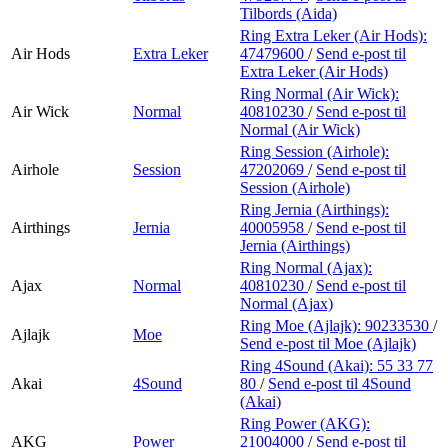
Tilbords (Aida)
Ring Extra Leker (Air Hods):
Air Hods
Extra Leker
47479600
/
Send e-post
til
Extra Leker (Air Hods)
Ring Normal (Air Wick):
Air Wick
Normal
40810230
/
Send e-post
til
Normal (Air Wick)
Ring Session (Airhole):
Airhole
Session
47202069
/
Send e-post
til
Session (Airhole)
Ring Jernia (Airthings):
Airthings
Jernia
40005958
/
Send e-post
til
Jernia (Airthings)
Ring Normal (Ajax):
Ajax
Normal
40810230
/
Send e-post
til
Normal (Ajax)
Ring Moe (Ajlajk):
90233530
/
Ajlajk
Moe
Send e-post
til Moe (Ajlajk)
Ring 4Sound (Akai):
55 33 77
Akai
4Sound
80
/
Send e-post
til 4Sound
(Akai)
Ring Power (AKG):
AKG
Power
21004000
/
Send e-post
til