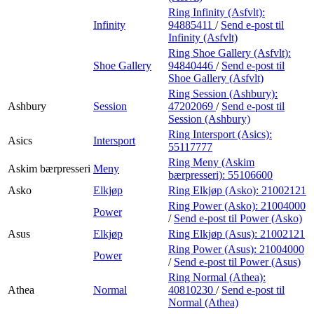
Ring Infinity (Asfvlt):
Infinity
94885411
/
Send e-post
til
Infinity (Asfvlt)
Ring Shoe Gallery (Asfvlt):
Shoe Gallery
94840446
/
Send e-post
til
Shoe Gallery (Asfvlt)
Ring Session (Ashbury):
Ashbury
Session
47202069
/
Send e-post
til
Session (Ashbury)
Ring Intersport (Asics):
Asics
Intersport
55117777
Ring Meny (Askim
Askim bærpresseri
Meny
bærpresseri):
55106600
Asko
Elkjøp
Ring Elkjøp (Asko):
21002121
Ring Power (Asko):
21004000
Power
/
Send e-post
til Power (Asko)
Asus
Elkjøp
Ring Elkjøp (Asus):
21002121
Ring Power (Asus):
21004000
Power
/
Send e-post
til Power (Asus)
Ring Normal (Athea):
Athea
Normal
40810230
/
Send e-post
til
Normal (Athea)