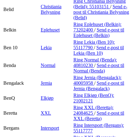
Ring Christiania Belysning
Christiania
(Belid):
55103151
/
Send e-
Belid
Belysning
post
til Christiania Belysning
(Belid)
Ring Eplehuset (Belkin):
Belkin
Eplehuset
73202400
/
Send e-post
til
Eplehuset (Belkin)
Ring Lekia (Ben 10):
Ben 10
Lekia
55117790
/
Send e-post
til
Lekia (Ben 10)
Ring Normal (Benda):
Benda
Normal
40810230
/
Send e-post
til
Normal (Benda)
Ring Jernia (Bengalack):
Bengalack
Jernia
40005958
/
Send e-post
til
Jernia (Bengalack)
Ring Elkjøp (BenQ):
BenQ
Elkjøp
21002121
Ring XXL (Beretta):
Beretta
XXL
24084625
/
Send e-post
til
XXL (Beretta)
Ring Intersport (Bergans):
Bergans
Intersport
55117777