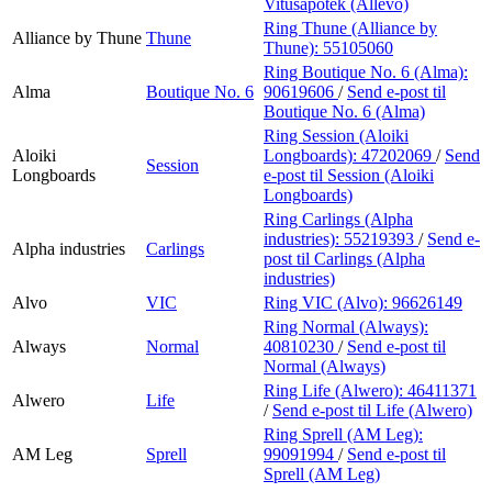
Vitusapotek (Allévo)
Ring Thune (Alliance by
Alliance by Thune
Thune
Thune):
55105060
Ring Boutique No. 6 (Alma):
Alma
Boutique No. 6
90619606
/
Send e-post
til
Boutique No. 6 (Alma)
Ring Session (Aloiki
Aloiki
Longboards):
47202069
/
Send
Session
Longboards
e-post
til Session (Aloiki
Longboards)
Ring Carlings (Alpha
industries):
55219393
/
Send e-
Alpha industries
Carlings
post
til Carlings (Alpha
industries)
Alvo
VIC
Ring VIC (Alvo):
96626149
Ring Normal (Always):
Always
Normal
40810230
/
Send e-post
til
Normal (Always)
Ring Life (Alwero):
46411371
Alwero
Life
/
Send e-post
til Life (Alwero)
Ring Sprell (AM Leg):
AM Leg
Sprell
99091994
/
Send e-post
til
Sprell (AM Leg)