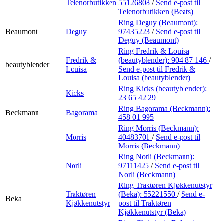
Telenorbutikken
55126808
/
Send e-post
til
Telenorbutikken (Beats)
Ring Deguy (Beaumont):
Beaumont
Deguy
97435223
/
Send e-post
til
Deguy (Beaumont)
Ring Fredrik & Louisa
Fredrik &
(beautyblender):
904 87 146
/
beautyblender
Louisa
Send e-post
til Fredrik &
Louisa (beautyblender)
Ring Kicks (beautyblender):
Kicks
23 65 42 29
Ring Bagorama (Beckmann):
Beckmann
Bagorama
458 01 995
Ring Morris (Beckmann):
Morris
40483701
/
Send e-post
til
Morris (Beckmann)
Ring Norli (Beckmann):
Norli
97111425
/
Send e-post
til
Norli (Beckmann)
Ring Traktøren Kjøkkenutstyr
Traktøren
(Beka):
55221550
/
Send e-
Beka
Kjøkkenutstyr
post
til Traktøren
Kjøkkenutstyr (Beka)