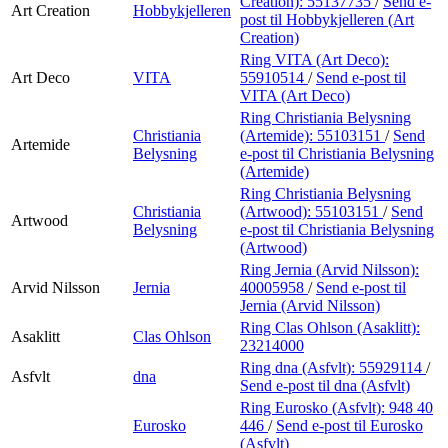
Creation):
55137735
/
Send e-
Art Creation
Hobbykjelleren
post
til Hobbykjelleren (Art
Creation)
Ring VITA (Art Deco):
Art Deco
VITA
55910514
/
Send e-post
til
VITA (Art Deco)
Ring Christiania Belysning
Christiania
(Artemide):
55103151
/
Send
Artemide
Belysning
e-post
til Christiania Belysning
(Artemide)
Ring Christiania Belysning
Christiania
(Artwood):
55103151
/
Send
Artwood
Belysning
e-post
til Christiania Belysning
(Artwood)
Ring Jernia (Arvid Nilsson):
Arvid Nilsson
Jernia
40005958
/
Send e-post
til
Jernia (Arvid Nilsson)
Ring Clas Ohlson (Asaklitt):
Asaklitt
Clas Ohlson
23214000
Ring dna (Asfvlt):
55929114
/
Asfvlt
dna
Send e-post
til dna (Asfvlt)
Ring Eurosko (Asfvlt):
948 40
Eurosko
446
/
Send e-post
til Eurosko
(Asfvlt)