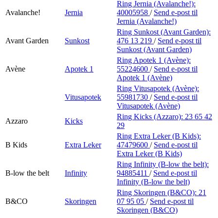
Ring Jernia (Avalanche!):
Avalanche!
Jernia
40005958
/
Send e-post
til
Jernia (Avalanche!)
Ring Sunkost (Avant Garden):
Avant Garden
Sunkost
476 13 219
/
Send e-post
til
Sunkost (Avant Garden)
Ring Apotek 1 (Avène):
Avène
Apotek 1
55224600
/
Send e-post
til
Apotek 1 (Avène)
Ring Vitusapotek (Avène):
Vitusapotek
55981730
/
Send e-post
til
Vitusapotek (Avène)
Ring Kicks (Azzaro):
23 65 42
Azzaro
Kicks
29
Ring Extra Leker (B Kids):
B Kids
Extra Leker
47479600
/
Send e-post
til
Extra Leker (B Kids)
Ring Infinity (B-low the belt):
B-low the belt
Infinity
94885411
/
Send e-post
til
Infinity (B-low the belt)
Ring Skoringen (B&CO):
21
B&CO
Skoringen
07 95 05
/
Send e-post
til
Skoringen (B&CO)