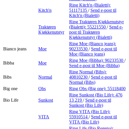
Ring Kitch'n (Bialetti):
Kitch'n
51117135
/
Send e-post
til
Kitch'n (Bialetti)
Ring Traktøren Kjøkkenutstyr
Traktøren
(Bialetti):
55221550
/
Send e-
Kjøkkenutstyr
post
til Traktøren
Kjøkkenutstyr (Bialetti)
Ring Moe (Bianco jeans):
Bianco jeans
Moe
90233530
/
Send e-post
til
Moe (Bianco jeans)
Ring Moe (Bibba):
90233530
/
Bibba
Moe
Send e-post
til Moe (Bibba)
Ring Normal (Bibs):
Bibs
Normal
40810230
/
Send e-post
til
Normal (Bibs)
Big one
Obs
Ring Obs (Big one):
55118400
Ring Sunkost (Bio Life):
476
Bio Life
Sunkost
13 219
/
Send e-post
til
Sunkost (Bio Life)
Ring VITA (Bio Life):
VITA
55910514
/
Send e-post
til
VITA (Bio Life)
Ring Life (Bio Regena):