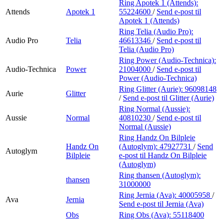
Ring Apotek 1 (Attends):
Attends
Apotek 1
55224600
/
Send e-post
til
Apotek 1 (Attends)
Ring Telia (Audio Pro):
Audio Pro
Telia
46613346
/
Send e-post
til
Telia (Audio Pro)
Ring Power (Audio-Technica):
Audio-Technica
Power
21004000
/
Send e-post
til
Power (Audio-Technica)
Ring Glitter (Aurie):
96098148
Aurie
Glitter
/
Send e-post
til Glitter (Aurie)
Ring Normal (Aussie):
Aussie
Normal
40810230
/
Send e-post
til
Normal (Aussie)
Ring Handz On Bilpleie
Handz On
(Autoglym):
47927731
/
Send
Autoglym
Bilpleie
e-post
til Handz On Bilpleie
(Autoglym)
Ring thansen (Autoglym):
thansen
31000000
Ring Jernia (Ava):
40005958
/
Ava
Jernia
Send e-post
til Jernia (Ava)
Obs
Ring Obs (Ava):
55118400