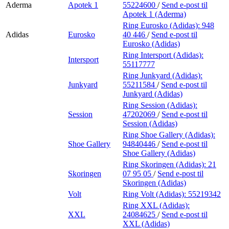
Aderma
Apotek 1
55224600
/
Send e-post
til
Apotek 1 (Aderma)
Ring Eurosko (Adidas):
948
Adidas
Eurosko
40 446
/
Send e-post
til
Eurosko (Adidas)
Ring Intersport (Adidas):
Intersport
55117777
Ring Junkyard (Adidas):
Junkyard
55211584
/
Send e-post
til
Junkyard (Adidas)
Ring Session (Adidas):
Session
47202069
/
Send e-post
til
Session (Adidas)
Ring Shoe Gallery (Adidas):
Shoe Gallery
94840446
/
Send e-post
til
Shoe Gallery (Adidas)
Ring Skoringen (Adidas):
21
Skoringen
07 95 05
/
Send e-post
til
Skoringen (Adidas)
Volt
Ring Volt (Adidas):
55219342
Ring XXL (Adidas):
XXL
24084625
/
Send e-post
til
XXL (Adidas)