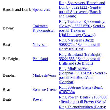
Ring Specsavers (Bausch and
Lomb):
55221222
/
Send e-
Bausch and Lomb
Specsavers
post
til Specsavers (Bausch
and Lomb)
Ring Traktøren Kjøkkenutstyr
Traktøren
(Baway):
55221550
/
Send e-
Baway
Kjøkkenutstyr
post
til Traktøren
Kjøkkenutstyr (Baway)
Ring Narvesen (Baxt):
Baxt
Narvesen
90883724
/
Send e-post
til
Narvesen (Baxt)
Ring Brilleland (Be Bright):
Be Bright
Brilleland
55221555
/
Send e-post
til
Brilleland (Be Bright)
Ring MinBesteVenn
(Beaphar):
55134250
/
Send e-
Beaphar
MinBesteVenn
post
til MinBesteVenn
(Beaphar)
Ring Søstrene Grene (Bear):
Bear
Søstrene Grene
47657384
Ring Power (Beats):
21004000
Beats
Power
/
Send e-post
til Power (Beats)
Ring Telenorbutikken (Beats):