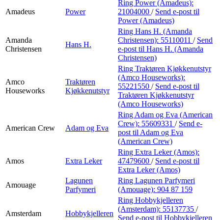
Ring Power (Amadeus):
Amadeus
Power
21004000
/
Send e-post
til
Power (Amadeus)
Ring Hans H. (Amanda
Amanda
Christensen):
55110011
/
Send
Hans H.
Christensen
e-post
til Hans H. (Amanda
Christensen)
Ring Traktøren Kjøkkenutstyr
(Amco Houseworks):
Amco
Traktøren
55221550
/
Send e-post
til
Houseworks
Kjøkkenutstyr
Traktøren Kjøkkenutstyr
(Amco Houseworks)
Ring Adam og Eva (American
Crew):
55609331
/
Send e-
American Crew
Adam og Eva
post
til Adam og Eva
(American Crew)
Ring Extra Leker (Amos):
Amos
Extra Leker
47479600
/
Send e-post
til
Extra Leker (Amos)
Lagunen
Ring Lagunen Parfymeri
Amouage
Parfymeri
(Amouage):
904 87 159
Ring Hobbykjelleren
(Amsterdam):
55137735
/
Amsterdam
Hobbykjelleren
Send e-post
til Hobbykjelleren