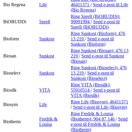
Bio Regena
Life
46411371
/
Send e-post
til Life
(Bio Regena)
Ring Sprell (BiOBUDDi):
BiOBUDDi
Sprell
99091994
/
Send e-post
til
Sprell (BiOBUDDi)
Ring Sunkost (Bioform):
476
Bioform
Sunkost
13 219
/
Send e-post
til
Sunkost (Bioform)
Ring Sunkost (Biosan):
476 13
Biosan
Sunkost
219
/
Send e-post
til Sunkost
(Biosan)
Ring Sunkost (Bioselect):
476
Bioselect
Sunkost
13 219
/
Send e-post
til
Sunkost (Bioselect)
Ring VITA (Biosilk):
Biosilk
VITA
55910514
/
Send e-post
til
VITA (Biosilk)
Ring Life (Biosym):
46411371
Biosym
Life
/
Send e-post
til Life (Biosym)
Ring Fredrik & Louisa
Fredrik &
(Biotherm):
904 87 146
/
Send
Biotherm
Louisa
e-post
til Fredrik & Louisa
(Biotherm)