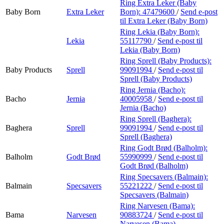
Ring Extra Leker (Baby
Baby Born
Extra Leker
Born):
47479600
/
Send e-post
til Extra Leker (Baby Born)
Ring Lekia (Baby Born):
Lekia
55117790
/
Send e-post
til
Lekia (Baby Born)
Ring Sprell (Baby Products):
Baby Products
Sprell
99091994
/
Send e-post
til
Sprell (Baby Products)
Ring Jernia (Bacho):
Bacho
Jernia
40005958
/
Send e-post
til
Jernia (Bacho)
Ring Sprell (Baghera):
Baghera
Sprell
99091994
/
Send e-post
til
Sprell (Baghera)
Ring Godt Brød (Balholm):
Balholm
Godt Brød
55990999
/
Send e-post
til
Godt Brød (Balholm)
Ring Specsavers (Balmain):
Balmain
Specsavers
55221222
/
Send e-post
til
Specsavers (Balmain)
Ring Narvesen (Bama):
Bama
Narvesen
90883724
/
Send e-post
til
Narvesen (Bama)