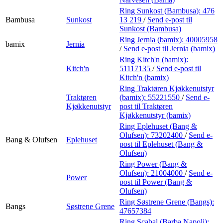
Ring Sunkost (Bambusa):
476
Bambusa
Sunkost
13 219
/
Send e-post
til
Sunkost (Bambusa)
Ring Jernia (bamix):
40005958
bamix
Jernia
/
Send e-post
til Jernia (bamix)
Ring Kitch'n (bamix):
Kitch'n
51117135
/
Send e-post
til
Kitch'n (bamix)
Ring Traktøren Kjøkkenutstyr
Traktøren
(bamix):
55221550
/
Send e-
Kjøkkenutstyr
post
til Traktøren
Kjøkkenutstyr (bamix)
Ring Eplehuset (Bang &
Olufsen):
73202400
/
Send e-
Bang & Olufsen
Eplehuset
post
til Eplehuset (Bang &
Olufsen)
Ring Power (Bang &
Olufsen):
21004000
/
Send e-
Power
post
til Power (Bang &
Olufsen)
Ring Søstrene Grene (Bangs):
Bangs
Søstrene Grene
47657384
Ring Scabal (Barba Napoli):