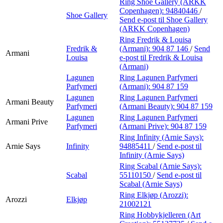
Ring Shoe Gallery (ARKK
Copenhagen):
94840446
/
Shoe Gallery
Send e-post
til Shoe Gallery
(ARKK Copenhagen)
Ring Fredrik & Louisa
Fredrik &
(Armani):
904 87 146
/
Send
Armani
Louisa
e-post
til Fredrik & Louisa
(Armani)
Lagunen
Ring Lagunen Parfymeri
Parfymeri
(Armani):
904 87 159
Lagunen
Ring Lagunen Parfymeri
Armani Beauty
Parfymeri
(Armani Beauty):
904 87 159
Lagunen
Ring Lagunen Parfymeri
Armani Prive
Parfymeri
(Armani Prive):
904 87 159
Ring Infinity (Arnie Says):
Arnie Says
Infinity
94885411
/
Send e-post
til
Infinity (Arnie Says)
Ring Scabal (Arnie Says):
Scabal
55110150
/
Send e-post
til
Scabal (Arnie Says)
Ring Elkjøp (Arozzi):
Arozzi
Elkjøp
21002121
Ring Hobbykjelleren (Art