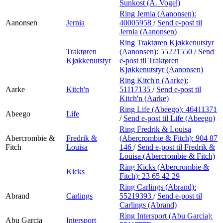
Personal Shopper
Sunkost (A. Vogel)
Ring Jernia (Aanonsen):
Aanonsen
Jernia
40005958
/
Send e-post
til
Jernia (Aanonsen)
Ring Traktøren Kjøkkenutstyr
Traktøren
(Aanonsen):
55221550
/
Send
Kjøkkenutstyr
e-post
til Traktøren
Kjøkkenutstyr (Aanonsen)
Ring Kitch'n (Aarke):
Aarke
Kitch'n
51117135
/
Send e-post
til
Kitch'n (Aarke)
Ring Life (Abeego):
46411371
Abeego
Life
/
Send e-post
til Life (Abeego)
Ring Fredrik & Louisa
Abercrombie &
Fredrik &
(Abercrombie & Fitch):
904 87
Fitch
Louisa
146
/
Send e-post
til Fredrik &
Louisa (Abercrombie & Fitch)
Ring Kicks (Abercrombie &
Kicks
Fitch):
23 65 42 29
Ring Carlings (Abrand):
Abrand
Carlings
55219393
/
Send e-post
til
Carlings (Abrand)
Ring Intersport (Abu Garcia):
Abu Garcia
Intersport