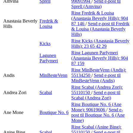
Amvina
Sprell
99091994
/
Send e-post
til
Sprell (Amvina)
Ring Fredrik & Louisa
(Anastasia Beverly Hills):
904
Anastasia Beverly
Fredrik &
87 146
/
Send e-post
til Fredrik
Hills
Louisa
& Louisa (Anastasia Beverly
Hills)
Ring Kicks (Anastasia Beverly
Kicks
Hills):
23 65 42 29
Ring Lagunen Parfymeri
Lagunen
(Anastasia Beverly Hills):
904
Parfymeri
87 159
Ring MinBesteVenn (Andis):
Andis
MinBesteVenn
55134250
/
Send e-post
til
MinBesteVenn (Andis)
Ring Scabal (Andrea Zori):
Andrea Zori
Scabal
55110150
/
Send e-post
til
Scabal (Andrea Zori)
Ring Boutique No. 6 (Ane
Mone):
90619606
/
Send e-
Ane Mone
Boutique No. 6
post
til Boutique No. 6 (Ane
Mone)
Ring Scabal (Anine Bing):
Anine Bing
Scabal
55110150
/
Send e-post
til