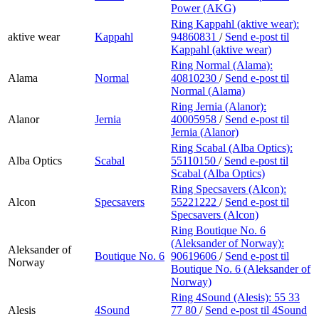
Power (AKG)
Ring Kappahl (aktive wear):
aktive wear
Kappahl
94860831
/
Send e-post
til
Kappahl (aktive wear)
Ring Normal (Alama):
Alama
Normal
40810230
/
Send e-post
til
Normal (Alama)
Ring Jernia (Alanor):
Alanor
Jernia
40005958
/
Send e-post
til
Jernia (Alanor)
Ring Scabal (Alba Optics):
Alba Optics
Scabal
55110150
/
Send e-post
til
Scabal (Alba Optics)
Ring Specsavers (Alcon):
Alcon
Specsavers
55221222
/
Send e-post
til
Specsavers (Alcon)
Ring Boutique No. 6
(Aleksander of Norway):
Aleksander of
Boutique No. 6
90619606
/
Send e-post
til
Norway
Boutique No. 6 (Aleksander of
Norway)
Ring 4Sound (Alesis):
55 33
Alesis
4Sound
77 80
/
Send e-post
til 4Sound