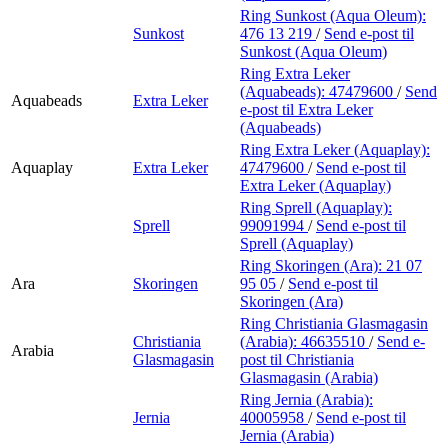
Ring Sunkost (Aqua Oleum):
Sunkost
476 13 219
/
Send e-post
til
Sunkost (Aqua Oleum)
Ring Extra Leker
(Aquabeads):
47479600
/
Send
Aquabeads
Extra Leker
e-post
til Extra Leker
(Aquabeads)
Ring Extra Leker (Aquaplay):
Aquaplay
Extra Leker
47479600
/
Send e-post
til
Extra Leker (Aquaplay)
Ring Sprell (Aquaplay):
Sprell
99091994
/
Send e-post
til
Sprell (Aquaplay)
Ring Skoringen (Ara):
21 07
Ara
Skoringen
95 05
/
Send e-post
til
Skoringen (Ara)
Ring Christiania Glasmagasin
Christiania
(Arabia):
46635510
/
Send e-
Arabia
Glasmagasin
post
til Christiania
Glasmagasin (Arabia)
Ring Jernia (Arabia):
Jernia
40005958
/
Send e-post
til
Jernia (Arabia)