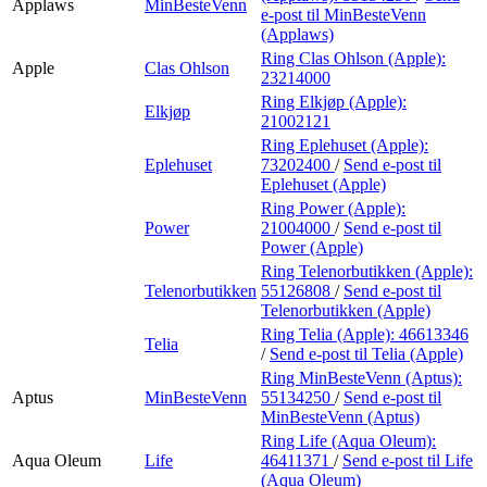
Applaws
MinBesteVenn
e-post
til MinBesteVenn
(Applaws)
Ring Clas Ohlson (Apple):
Apple
Clas Ohlson
23214000
Ring Elkjøp (Apple):
Elkjøp
21002121
Ring Eplehuset (Apple):
Eplehuset
73202400
/
Send e-post
til
Eplehuset (Apple)
Ring Power (Apple):
Power
21004000
/
Send e-post
til
Power (Apple)
Ring Telenorbutikken (Apple):
Telenorbutikken
55126808
/
Send e-post
til
Telenorbutikken (Apple)
Ring Telia (Apple):
46613346
Telia
/
Send e-post
til Telia (Apple)
Ring MinBesteVenn (Aptus):
Aptus
MinBesteVenn
55134250
/
Send e-post
til
MinBesteVenn (Aptus)
Ring Life (Aqua Oleum):
Aqua Oleum
Life
46411371
/
Send e-post
til Life
(Aqua Oleum)