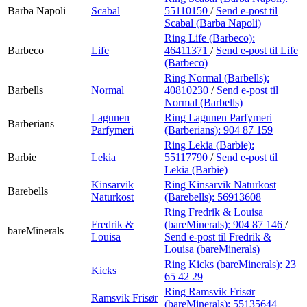
Barba Napoli
Scabal
55110150
/
Send e-post
til
Scabal (Barba Napoli)
Ring Life (Barbeco):
Barbeco
Life
46411371
/
Send e-post
til Life
(Barbeco)
Ring Normal (Barbells):
Barbells
Normal
40810230
/
Send e-post
til
Normal (Barbells)
Lagunen
Ring Lagunen Parfymeri
Barberians
Parfymeri
(Barberians):
904 87 159
Ring Lekia (Barbie):
Barbie
Lekia
55117790
/
Send e-post
til
Lekia (Barbie)
Kinsarvik
Ring Kinsarvik Naturkost
Barebells
Naturkost
(Barebells):
56913608
Ring Fredrik & Louisa
Fredrik &
(bareMinerals):
904 87 146
/
bareMinerals
Louisa
Send e-post
til Fredrik &
Louisa (bareMinerals)
Ring Kicks (bareMinerals):
23
Kicks
65 42 29
Ring Ramsvik Frisør
Ramsvik Frisør
(bareMinerals):
55135644