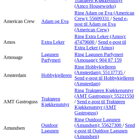
Traktøren Kjøkkenutstyr
(Amco Houseworks)
Ring Adam og Eva (American
Crew):
55609331
/
Send e-
American Crew
Adam og Eva
post
til Adam og Eva
(American Crew)
Ring Extra Leker (Amos):
Amos
Extra Leker
47479600
/
Send e-post
til
Extra Leker (Amos)
Lagunen
Ring Lagunen Parfymeri
Amouage
Parfymeri
(Amouage):
904 87 159
Ring Hobbykjelleren
(Amsterdam):
55137735
/
Amsterdam
Hobbykjelleren
Send e-post
til Hobbykjelleren
(Amsterdam)
Ring Traktøren Kjøkkenutstyr
(AMT Gastroguss):
55221550
Traktøren
AMT Gastroguss
/
Send e-post
til Traktøren
Kjøkkenutstyr
Kjøkkenutstyr (AMT
Gastroguss)
Ring Outdoor Lagunen
Outdoor
(Amundsen):
55627300
/
Send
Amundsen
Lagunen
e-post
til Outdoor Lagunen
(Amundsen)