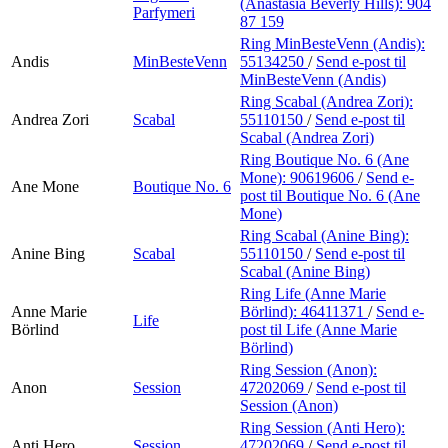
(Anastasia Beverly Hills):
904
Parfymeri
87 159
Ring MinBesteVenn (Andis):
Andis
MinBesteVenn
55134250
/
Send e-post
til
MinBesteVenn (Andis)
Ring Scabal (Andrea Zori):
Andrea Zori
Scabal
55110150
/
Send e-post
til
Scabal (Andrea Zori)
Ring Boutique No. 6 (Ane
Mone):
90619606
/
Send e-
Ane Mone
Boutique No. 6
post
til Boutique No. 6 (Ane
Mone)
Ring Scabal (Anine Bing):
Anine Bing
Scabal
55110150
/
Send e-post
til
Scabal (Anine Bing)
Ring Life (Anne Marie
Anne Marie
Börlind):
46411371
/
Send e-
Life
Börlind
post
til Life (Anne Marie
Börlind)
Ring Session (Anon):
Anon
Session
47202069
/
Send e-post
til
Session (Anon)
Ring Session (Anti Hero):
Anti Hero
Session
47202069
/
Send e-post
til