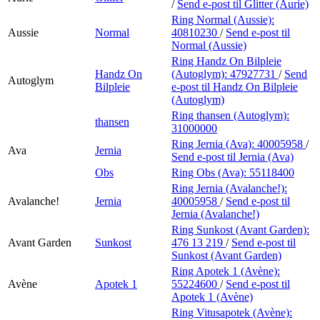
/
Send e-post
til Glitter (Aurie)
Ring Normal (Aussie):
Aussie
Normal
40810230
/
Send e-post
til
Normal (Aussie)
Ring Handz On Bilpleie
Handz On
(Autoglym):
47927731
/
Send
Autoglym
Bilpleie
e-post
til Handz On Bilpleie
(Autoglym)
Ring thansen (Autoglym):
thansen
31000000
Ring Jernia (Ava):
40005958
/
Ava
Jernia
Send e-post
til Jernia (Ava)
Obs
Ring Obs (Ava):
55118400
Ring Jernia (Avalanche!):
Avalanche!
Jernia
40005958
/
Send e-post
til
Jernia (Avalanche!)
Ring Sunkost (Avant Garden):
Avant Garden
Sunkost
476 13 219
/
Send e-post
til
Sunkost (Avant Garden)
Ring Apotek 1 (Avène):
Avène
Apotek 1
55224600
/
Send e-post
til
Apotek 1 (Avène)
Ring Vitusapotek (Avène):