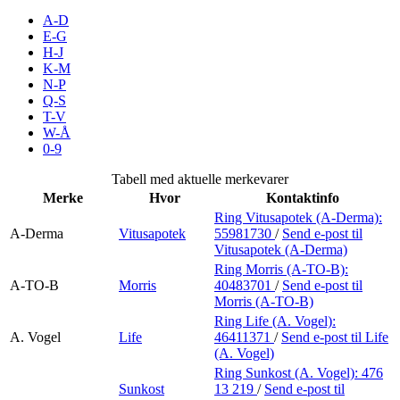
Inspirasjon
A-D
E-G
H-J
K-M
N-P
Søk
Q-S
T-V
W-Å
0-9
Åpningstider
Tabell med aktuelle merkevarer
Merke
Hvor
Kontaktinfo
Parkering
Ring Vitusapotek (A-Derma):
A-Derma
Vitusapotek
55981730
/
Send e-post
til
Praktisk informasjon
Vitusapotek (A-Derma)
Ledige stillinger
Ring Morris (A-TO-B):
A-TO-B
Morris
40483701
/
Send e-post
til
Morris (A-TO-B)
Magasin
Ring Life (A. Vogel):
Gavekort
A. Vogel
Life
46411371
/
Send e-post
til Life
(A. Vogel)
Finn frem
Ring Sunkost (A. Vogel):
476
Sunkost
13 219
/
Send e-post
til