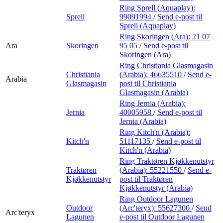
Ring Sprell (Aquaplay):
Sprell
99091994
/
Send e-post
til
Sprell (Aquaplay)
Ring Skoringen (Ara):
21 07
Ara
Skoringen
95 05
/
Send e-post
til
Skoringen (Ara)
Ring Christiania Glasmagasin
Christiania
(Arabia):
46635510
/
Send e-
Arabia
Glasmagasin
post
til Christiania
Glasmagasin (Arabia)
Ring Jernia (Arabia):
Jernia
40005958
/
Send e-post
til
Jernia (Arabia)
Ring Kitch'n (Arabia):
Kitch'n
51117135
/
Send e-post
til
Kitch'n (Arabia)
Ring Traktøren Kjøkkenutstyr
Traktøren
(Arabia):
55221550
/
Send e-
Kjøkkenutstyr
post
til Traktøren
Kjøkkenutstyr (Arabia)
Ring Outdoor Lagunen
Outdoor
(Arc'teryx):
55627300
/
Send
Arc'teryx
Lagunen
e-post
til Outdoor Lagunen