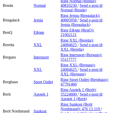
Ring Normal (Benda):
Benda
Normal
40810230
/
Send e-post
til
Normal (Benda)
Ring Jernia (Bengalack):
Bengalack
Jernia
40005958
/
Send e-post
til
Jernia (Bengalack)
Ring Elkjøp (BenQ):
BenQ
Elkjøp
21002121
Ring XXL (Beretta):
Beretta
XXL
24084625
/
Send e-post
til
XXL (Beretta)
Ring Intersport (Bergans):
Bergans
Intersport
55117777
Ring XXL (Bergans):
XXL
24084625
/
Send e-post
til
XXL (Bergans)
Ring Sport Outlet (Berghaus):
Berghaus
Sport Outlet
47791460
Ring Apotek 1 (Berit):
Berit
Apotek 1
55224600
/
Send e-post
til
Apotek 1 (Berit)
Ring Sunkost (Berit
Nordstrand):
476 13 219
/
Berit Nordstrand
Sunkost