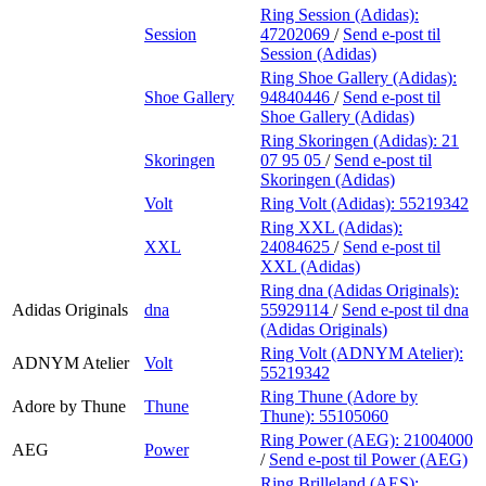
Ring Session (Adidas):
Session
47202069
/
Send e-post
til
Session (Adidas)
Ring Shoe Gallery (Adidas):
Shoe Gallery
94840446
/
Send e-post
til
Shoe Gallery (Adidas)
Ring Skoringen (Adidas):
21
Skoringen
07 95 05
/
Send e-post
til
Skoringen (Adidas)
Volt
Ring Volt (Adidas):
55219342
Ring XXL (Adidas):
XXL
24084625
/
Send e-post
til
XXL (Adidas)
Ring dna (Adidas Originals):
Adidas Originals
dna
55929114
/
Send e-post
til dna
(Adidas Originals)
Ring Volt (ADNYM Atelier):
ADNYM Atelier
Volt
55219342
Ring Thune (Adore by
Adore by Thune
Thune
Thune):
55105060
Ring Power (AEG):
21004000
AEG
Power
/
Send e-post
til Power (AEG)
Ring Brilleland (AES):