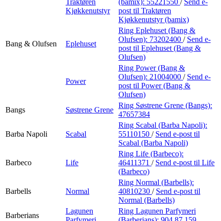
Traktøren
(bamix):
55221550
/
Send e-
Kjøkkenutstyr
post
til Traktøren
Kjøkkenutstyr (bamix)
Ring Eplehuset (Bang &
Olufsen):
73202400
/
Send e-
Bang & Olufsen
Eplehuset
post
til Eplehuset (Bang &
Olufsen)
Ring Power (Bang &
Olufsen):
21004000
/
Send e-
Power
post
til Power (Bang &
Olufsen)
Ring Søstrene Grene (Bangs):
Bangs
Søstrene Grene
47657384
Ring Scabal (Barba Napoli):
Barba Napoli
Scabal
55110150
/
Send e-post
til
Scabal (Barba Napoli)
Ring Life (Barbeco):
Barbeco
Life
46411371
/
Send e-post
til Life
(Barbeco)
Ring Normal (Barbells):
Barbells
Normal
40810230
/
Send e-post
til
Normal (Barbells)
Lagunen
Ring Lagunen Parfymeri
Barberians
Parfymeri
(Barberians):
904 87 159