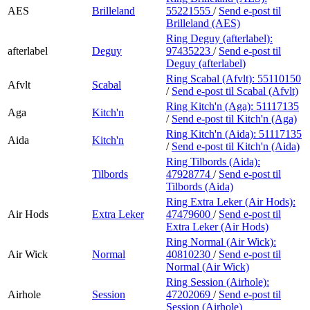
AES
Brilleland
55221555
/
Send e-post
til
Brilleland (AES)
Ring Deguy (afterlabel):
afterlabel
Deguy
97435223
/
Send e-post
til
Deguy (afterlabel)
Ring Scabal (Afvlt):
55110150
Afvlt
Scabal
/
Send e-post
til Scabal (Afvlt)
Ring Kitch'n (Aga):
51117135
Aga
Kitch'n
/
Send e-post
til Kitch'n (Aga)
Ring Kitch'n (Aida):
51117135
Aida
Kitch'n
/
Send e-post
til Kitch'n (Aida)
Ring Tilbords (Aida):
Tilbords
47928774
/
Send e-post
til
Tilbords (Aida)
Ring Extra Leker (Air Hods):
Air Hods
Extra Leker
47479600
/
Send e-post
til
Extra Leker (Air Hods)
Ring Normal (Air Wick):
Air Wick
Normal
40810230
/
Send e-post
til
Normal (Air Wick)
Ring Session (Airhole):
Airhole
Session
47202069
/
Send e-post
til
Session (Airhole)