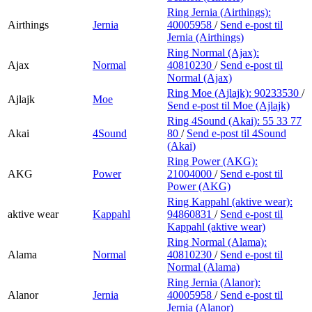
Ring Jernia (Airthings):
Airthings
Jernia
40005958
/
Send e-post
til
Jernia (Airthings)
Ring Normal (Ajax):
Ajax
Normal
40810230
/
Send e-post
til
Normal (Ajax)
Ring Moe (Ajlajk):
90233530
/
Ajlajk
Moe
Send e-post
til Moe (Ajlajk)
Ring 4Sound (Akai):
55 33 77
Akai
4Sound
80
/
Send e-post
til 4Sound
(Akai)
Ring Power (AKG):
AKG
Power
21004000
/
Send e-post
til
Power (AKG)
Ring Kappahl (aktive wear):
aktive wear
Kappahl
94860831
/
Send e-post
til
Kappahl (aktive wear)
Ring Normal (Alama):
Alama
Normal
40810230
/
Send e-post
til
Normal (Alama)
Ring Jernia (Alanor):
Alanor
Jernia
40005958
/
Send e-post
til
Jernia (Alanor)