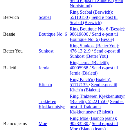
Send e-post
til Sunkost (Berit
Nordstrand)
Ring Scabal (Berwich):
Berwich
Scabal
55110150
/
Send e-post
til
Scabal (Berwich)
Ring Boutique No. 6 (Bessie):
Bessie
Boutique No. 6
90619606
/
Send e-post
til
Boutique No. 6 (Bessie)
Ring Sunkost (Better You):
Better You
Sunkost
476 13 219
/
Send e-post
til
Sunkost (Better You)
Ring Jernia (Bialetti):
Bialetti
Jernia
40005958
/
Send e-post
til
Jernia (Bialetti)
Ring Kitch'n (Bialetti):
Kitch'n
51117135
/
Send e-post
til
Kitch'n (Bialetti)
Ring Traktøren Kjøkkenutstyr
Traktøren
(Bialetti):
55221550
/
Send e-
Kjøkkenutstyr
post
til Traktøren
Kjøkkenutstyr (Bialetti)
Ring Moe (Bianco jeans):
Bianco jeans
Moe
90233530
/
Send e-post
til
Moe (Bianco jeans)