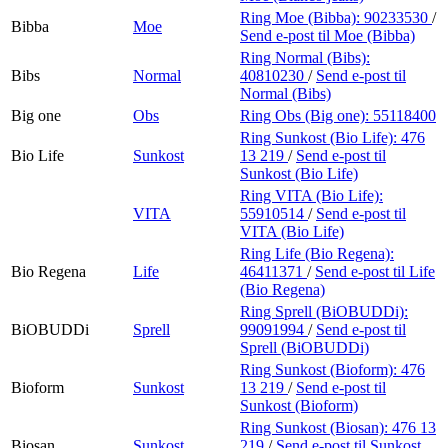
Ring Moe (Bibba):
90233530
/
Bibba
Moe
Send e-post
til Moe (Bibba)
Ring Normal (Bibs):
Bibs
Normal
40810230
/
Send e-post
til
Normal (Bibs)
Big one
Obs
Ring Obs (Big one):
55118400
Ring Sunkost (Bio Life):
476
Bio Life
Sunkost
13 219
/
Send e-post
til
Sunkost (Bio Life)
Ring VITA (Bio Life):
VITA
55910514
/
Send e-post
til
VITA (Bio Life)
Ring Life (Bio Regena):
Bio Regena
Life
46411371
/
Send e-post
til Life
(Bio Regena)
Ring Sprell (BiOBUDDi):
BiOBUDDi
Sprell
99091994
/
Send e-post
til
Sprell (BiOBUDDi)
Ring Sunkost (Bioform):
476
Bioform
Sunkost
13 219
/
Send e-post
til
Sunkost (Bioform)
Ring Sunkost (Biosan):
476 13
Biosan
Sunkost
219
/
Send e-post
til Sunkost