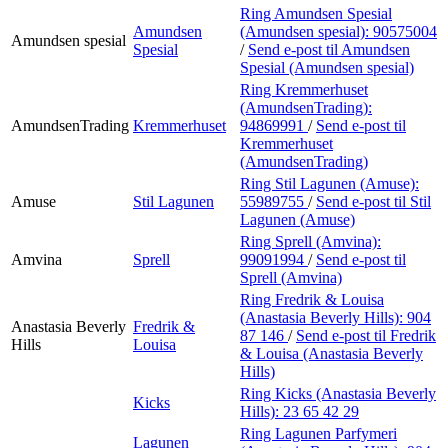
Ring Amundsen Spesial
Amundsen
(Amundsen spesial):
90575004
Amundsen spesial
Spesial
/
Send e-post
til Amundsen
Spesial (Amundsen spesial)
Ring Kremmerhuset
(AmundsenTrading):
AmundsenTrading
Kremmerhuset
94869991
/
Send e-post
til
Kremmerhuset
(AmundsenTrading)
Ring Stil Lagunen (Amuse):
Amuse
Stil Lagunen
55989755
/
Send e-post
til Stil
Lagunen (Amuse)
Ring Sprell (Amvina):
Amvina
Sprell
99091994
/
Send e-post
til
Sprell (Amvina)
Ring Fredrik & Louisa
(Anastasia Beverly Hills):
904
Anastasia Beverly
Fredrik &
87 146
/
Send e-post
til Fredrik
Hills
Louisa
& Louisa (Anastasia Beverly
Hills)
Ring Kicks (Anastasia Beverly
Kicks
Hills):
23 65 42 29
Ring Lagunen Parfymeri
Lagunen