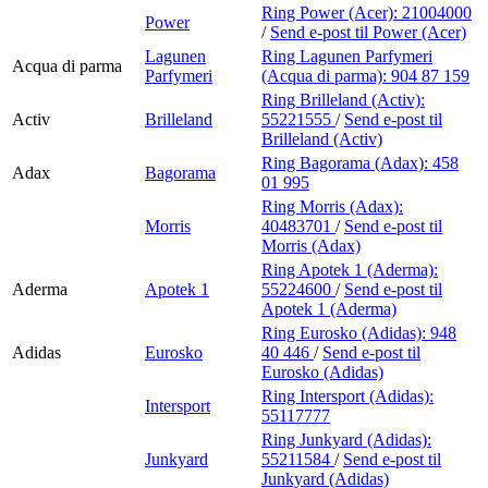
Ring Power (Acer):
21004000
Power
/
Send e-post
til Power (Acer)
Lagunen
Ring Lagunen Parfymeri
Acqua di parma
Parfymeri
(Acqua di parma):
904 87 159
Ring Brilleland (Activ):
Activ
Brilleland
55221555
/
Send e-post
til
Brilleland (Activ)
Ring Bagorama (Adax):
458
Adax
Bagorama
01 995
Ring Morris (Adax):
Morris
40483701
/
Send e-post
til
Morris (Adax)
Ring Apotek 1 (Aderma):
Aderma
Apotek 1
55224600
/
Send e-post
til
Apotek 1 (Aderma)
Ring Eurosko (Adidas):
948
Adidas
Eurosko
40 446
/
Send e-post
til
Eurosko (Adidas)
Ring Intersport (Adidas):
Intersport
55117777
Ring Junkyard (Adidas):
Junkyard
55211584
/
Send e-post
til
Junkyard (Adidas)