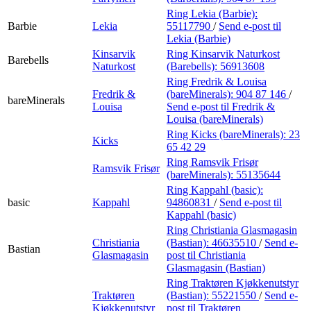
Ring Lekia (Barbie):
Barbie
Lekia
55117790
/
Send e-post
til
Lekia (Barbie)
Kinsarvik
Ring Kinsarvik Naturkost
Barebells
Naturkost
(Barebells):
56913608
Ring Fredrik & Louisa
Fredrik &
(bareMinerals):
904 87 146
/
bareMinerals
Louisa
Send e-post
til Fredrik &
Louisa (bareMinerals)
Ring Kicks (bareMinerals):
23
Kicks
65 42 29
Ring Ramsvik Frisør
Ramsvik Frisør
(bareMinerals):
55135644
Ring Kappahl (basic):
basic
Kappahl
94860831
/
Send e-post
til
Kappahl (basic)
Ring Christiania Glasmagasin
Christiania
(Bastian):
46635510
/
Send e-
Bastian
Glasmagasin
post
til Christiania
Glasmagasin (Bastian)
Ring Traktøren Kjøkkenutstyr
Traktøren
(Bastian):
55221550
/
Send e-
Kjøkkenutstyr
post
til Traktøren