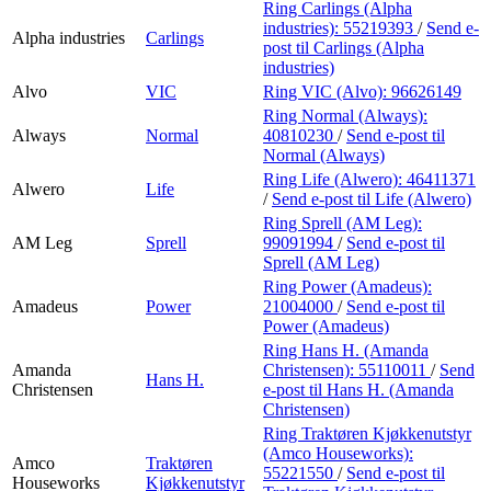
Ring Carlings (Alpha
industries):
55219393
/
Send e-
Alpha industries
Carlings
post
til Carlings (Alpha
industries)
Alvo
VIC
Ring VIC (Alvo):
96626149
Ring Normal (Always):
Always
Normal
40810230
/
Send e-post
til
Normal (Always)
Ring Life (Alwero):
46411371
Alwero
Life
/
Send e-post
til Life (Alwero)
Ring Sprell (AM Leg):
AM Leg
Sprell
99091994
/
Send e-post
til
Sprell (AM Leg)
Ring Power (Amadeus):
Amadeus
Power
21004000
/
Send e-post
til
Power (Amadeus)
Ring Hans H. (Amanda
Amanda
Christensen):
55110011
/
Send
Hans H.
Christensen
e-post
til Hans H. (Amanda
Christensen)
Ring Traktøren Kjøkkenutstyr
(Amco Houseworks):
Amco
Traktøren
55221550
/
Send e-post
til
Houseworks
Kjøkkenutstyr