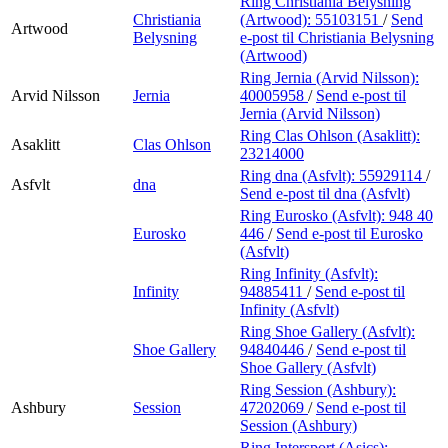
Ring Christiania Belysning
Christiania
(Artwood):
55103151
/
Send
Artwood
Belysning
e-post
til Christiania Belysning
(Artwood)
Ring Jernia (Arvid Nilsson):
Arvid Nilsson
Jernia
40005958
/
Send e-post
til
Jernia (Arvid Nilsson)
Ring Clas Ohlson (Asaklitt):
Asaklitt
Clas Ohlson
23214000
Ring dna (Asfvlt):
55929114
/
Asfvlt
dna
Send e-post
til dna (Asfvlt)
Ring Eurosko (Asfvlt):
948 40
Eurosko
446
/
Send e-post
til Eurosko
(Asfvlt)
Ring Infinity (Asfvlt):
Infinity
94885411
/
Send e-post
til
Infinity (Asfvlt)
Ring Shoe Gallery (Asfvlt):
Shoe Gallery
94840446
/
Send e-post
til
Shoe Gallery (Asfvlt)
Ring Session (Ashbury):
Ashbury
Session
47202069
/
Send e-post
til
Session (Ashbury)
Ring Intersport (Asics):