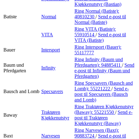
Kjøkkenutstyr (Bastian)
Ring Normal (Batiste):
Batiste
Normal
40810230
/
Send e-post
til
Normal (Batiste)
Ring VITA (Batiste):
VITA
55910514
/
Send e-post
til
VITA (Batiste)
Ring Intersport (Bauer):
Bauer
Intersport
55117777
Ring Infinity (Baum und
Baum und
Pferdgarten):
94885411
/
Send
Infinity
Pferdgarten
e-post
til Infinity (Baum und
Pferdgarten)
Ring Specsavers (Bausch and
Lomb):
55221222
/
Send e-
Bausch and Lomb
Specsavers
post
til Specsavers (Bausch
and Lomb)
Ring Traktøren Kjøkkenutstyr
Traktøren
(Baway):
55221550
/
Send e-
Baway
Kjøkkenutstyr
post
til Traktøren
Kjøkkenutstyr (Baway)
Ring Narvesen (Baxt):
Baxt
Narvesen
90883724
/
Send e-post
til