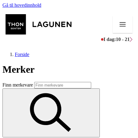
Gå til hovedinnhold
I dag:
10 - 21
Forside
Merker
Butikker
Finn merkevare
Mat og drikke
Helse
Aktiviteter
Tilbud