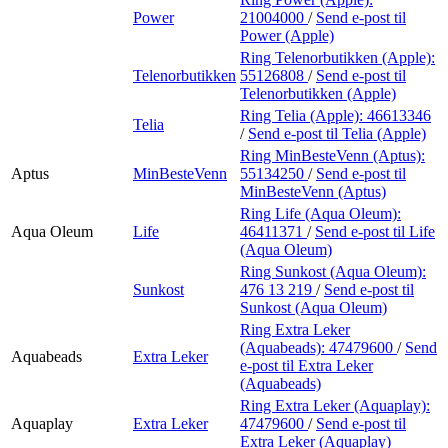
Power
21004000
/
Send e-post
til
Power (Apple)
Ring Telenorbutikken (Apple):
Telenorbutikken
55126808
/
Send e-post
til
Telenorbutikken (Apple)
Ring Telia (Apple):
46613346
Telia
/
Send e-post
til Telia (Apple)
Ring MinBesteVenn (Aptus):
Aptus
MinBesteVenn
55134250
/
Send e-post
til
MinBesteVenn (Aptus)
Ring Life (Aqua Oleum):
Aqua Oleum
Life
46411371
/
Send e-post
til Life
(Aqua Oleum)
Ring Sunkost (Aqua Oleum):
Sunkost
476 13 219
/
Send e-post
til
Sunkost (Aqua Oleum)
Ring Extra Leker
(Aquabeads):
47479600
/
Send
Aquabeads
Extra Leker
e-post
til Extra Leker
(Aquabeads)
Ring Extra Leker (Aquaplay):
Aquaplay
Extra Leker
47479600
/
Send e-post
til
Extra Leker (Aquaplay)