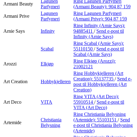
Lagunen
Ring Lagunen Parfymeri
Armani Beauty
Parfymeri
(Armani Beauty):
904 87 159
Lagunen
Ring Lagunen Parfymeri
Armani Prive
Parfymeri
(Armani Prive):
904 87 159
Ring Infinity (Arnie Says):
Arnie Says
Infinity
94885411
/
Send e-post
til
Infinity (Arnie Says)
Ring Scabal (Arnie Says):
Scabal
55110150
/
Send e-post
til
Scabal (Arnie Says)
Ring Elkjøp (Arozzi):
Arozzi
Elkjøp
21002121
Ring Hobbykjelleren (Art
Creation):
55137735
/
Send e-
Art Creation
Hobbykjelleren
post
til Hobbykjelleren (Art
Creation)
Ring VITA (Art Deco):
Art Deco
VITA
55910514
/
Send e-post
til
VITA (Art Deco)
Ring Christiania Belysning
Christiania
(Artemide):
55103151
/
Send
Artemide
Belysning
e-post
til Christiania Belysning
(Artemide)