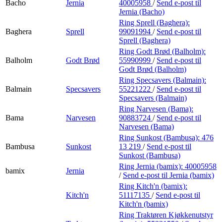
Bacho
Jernia
40005958
/
Send e-post
til
Jernia (Bacho)
Ring Sprell (Baghera):
Baghera
Sprell
99091994
/
Send e-post
til
Sprell (Baghera)
Ring Godt Brød (Balholm):
Balholm
Godt Brød
55990999
/
Send e-post
til
Godt Brød (Balholm)
Ring Specsavers (Balmain):
Balmain
Specsavers
55221222
/
Send e-post
til
Specsavers (Balmain)
Ring Narvesen (Bama):
Bama
Narvesen
90883724
/
Send e-post
til
Narvesen (Bama)
Ring Sunkost (Bambusa):
476
Bambusa
Sunkost
13 219
/
Send e-post
til
Sunkost (Bambusa)
Ring Jernia (bamix):
40005958
bamix
Jernia
/
Send e-post
til Jernia (bamix)
Ring Kitch'n (bamix):
Kitch'n
51117135
/
Send e-post
til
Kitch'n (bamix)
Ring Traktøren Kjøkkenutstyr