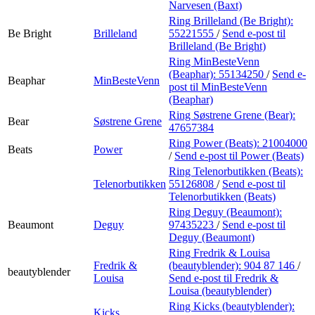
Narvesen (Baxt)
Ring Brilleland (Be Bright):
Be Bright
Brilleland
55221555
/
Send e-post
til
Brilleland (Be Bright)
Ring MinBesteVenn
(Beaphar):
55134250
/
Send e-
Beaphar
MinBesteVenn
post
til MinBesteVenn
(Beaphar)
Ring Søstrene Grene (Bear):
Bear
Søstrene Grene
47657384
Ring Power (Beats):
21004000
Beats
Power
/
Send e-post
til Power (Beats)
Ring Telenorbutikken (Beats):
Telenorbutikken
55126808
/
Send e-post
til
Telenorbutikken (Beats)
Ring Deguy (Beaumont):
Beaumont
Deguy
97435223
/
Send e-post
til
Deguy (Beaumont)
Ring Fredrik & Louisa
Fredrik &
(beautyblender):
904 87 146
/
beautyblender
Louisa
Send e-post
til Fredrik &
Louisa (beautyblender)
Ring Kicks (beautyblender):
Kicks