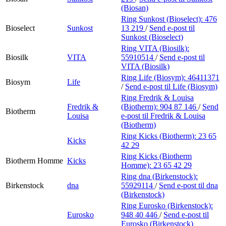
(Biosan)
Ring Sunkost (Bioselect):
476
Bioselect
Sunkost
13 219
/
Send e-post
til
Sunkost (Bioselect)
Ring VITA (Biosilk):
Biosilk
VITA
55910514
/
Send e-post
til
VITA (Biosilk)
Ring Life (Biosym):
46411371
Biosym
Life
/
Send e-post
til Life (Biosym)
Ring Fredrik & Louisa
Fredrik &
(Biotherm):
904 87 146
/
Send
Biotherm
Louisa
e-post
til Fredrik & Louisa
(Biotherm)
Ring Kicks (Biotherm):
23 65
Kicks
42 29
Ring Kicks (Biotherm
Biotherm Homme
Kicks
Homme):
23 65 42 29
Ring dna (Birkenstock):
Birkenstock
dna
55929114
/
Send e-post
til dna
(Birkenstock)
Ring Eurosko (Birkenstock):
Eurosko
948 40 446
/
Send e-post
til
Eurosko (Birkenstock)