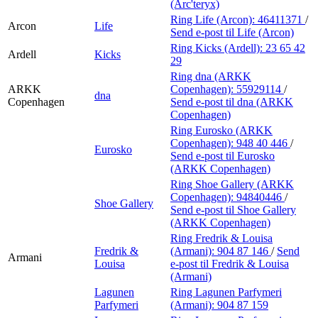
(Arc'teryx)
Ring Life (Arcon):
46411371
/
Arcon
Life
Send e-post
til Life (Arcon)
Ring Kicks (Ardell):
23 65 42
Ardell
Kicks
29
Ring dna (ARKK
ARKK
Copenhagen):
55929114
/
dna
Copenhagen
Send e-post
til dna (ARKK
Copenhagen)
Ring Eurosko (ARKK
Copenhagen):
948 40 446
/
Eurosko
Send e-post
til Eurosko
(ARKK Copenhagen)
Ring Shoe Gallery (ARKK
Copenhagen):
94840446
/
Shoe Gallery
Send e-post
til Shoe Gallery
(ARKK Copenhagen)
Ring Fredrik & Louisa
Fredrik &
(Armani):
904 87 146
/
Send
Armani
Louisa
e-post
til Fredrik & Louisa
(Armani)
Lagunen
Ring Lagunen Parfymeri
Parfymeri
(Armani):
904 87 159