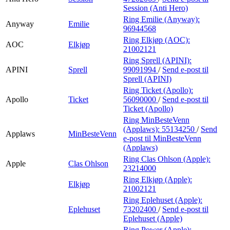
Session (Anti Hero)
Ring Emilie (Anyway):
Anyway
Emilie
96944568
Ring Elkjøp (AOC):
AOC
Elkjøp
21002121
Ring Sprell (APINI):
APINI
Sprell
99091994
/
Send e-post
til
Sprell (APINI)
Ring Ticket (Apollo):
Apollo
Ticket
56090000
/
Send e-post
til
Ticket (Apollo)
Ring MinBesteVenn
(Applaws):
55134250
/
Send
Applaws
MinBesteVenn
e-post
til MinBesteVenn
(Applaws)
Ring Clas Ohlson (Apple):
Apple
Clas Ohlson
23214000
Ring Elkjøp (Apple):
Elkjøp
21002121
Ring Eplehuset (Apple):
Eplehuset
73202400
/
Send e-post
til
Eplehuset (Apple)
Ring Power (Apple):