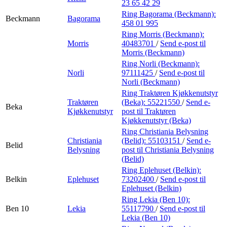
23 65 42 29
Ring Bagorama (Beckmann):
Beckmann
Bagorama
458 01 995
Ring Morris (Beckmann):
Morris
40483701
/
Send e-post
til
Morris (Beckmann)
Ring Norli (Beckmann):
Norli
97111425
/
Send e-post
til
Norli (Beckmann)
Ring Traktøren Kjøkkenutstyr
Traktøren
(Beka):
55221550
/
Send e-
Beka
Kjøkkenutstyr
post
til Traktøren
Kjøkkenutstyr (Beka)
Ring Christiania Belysning
Christiania
(Belid):
55103151
/
Send e-
Belid
Belysning
post
til Christiania Belysning
(Belid)
Ring Eplehuset (Belkin):
Belkin
Eplehuset
73202400
/
Send e-post
til
Eplehuset (Belkin)
Ring Lekia (Ben 10):
Ben 10
Lekia
55117790
/
Send e-post
til
Lekia (Ben 10)