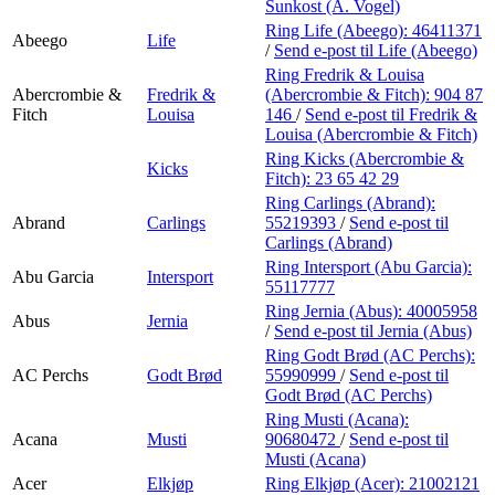
Personal Shopper
Sunkost (A. Vogel)
Ring Life (Abeego):
46411371
Abeego
Life
/
Send e-post
til Life (Abeego)
Ring Fredrik & Louisa
Abercrombie &
Fredrik &
(Abercrombie & Fitch):
904 87
Fitch
Louisa
146
/
Send e-post
til Fredrik &
Louisa (Abercrombie & Fitch)
Ring Kicks (Abercrombie &
Kicks
Fitch):
23 65 42 29
Ring Carlings (Abrand):
Abrand
Carlings
55219393
/
Send e-post
til
Carlings (Abrand)
Ring Intersport (Abu Garcia):
Abu Garcia
Intersport
55117777
Ring Jernia (Abus):
40005958
Abus
Jernia
/
Send e-post
til Jernia (Abus)
Ring Godt Brød (AC Perchs):
AC Perchs
Godt Brød
55990999
/
Send e-post
til
Godt Brød (AC Perchs)
Ring Musti (Acana):
Acana
Musti
90680472
/
Send e-post
til
Musti (Acana)
Acer
Elkjøp
Ring Elkjøp (Acer):
21002121