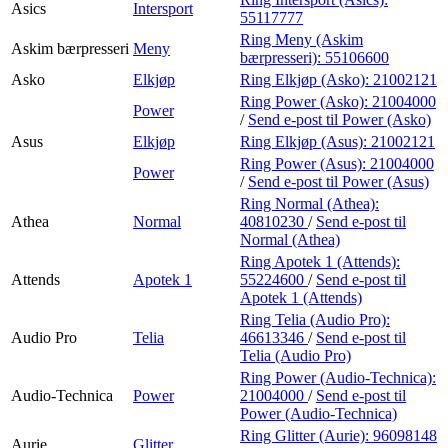
Asics
Intersport
55117777
Ring Meny (Askim
Askim bærpresseri
Meny
bærpresseri):
55106600
Asko
Elkjøp
Ring Elkjøp (Asko):
21002121
Ring Power (Asko):
21004000
Power
/
Send e-post
til Power (Asko)
Asus
Elkjøp
Ring Elkjøp (Asus):
21002121
Ring Power (Asus):
21004000
Power
/
Send e-post
til Power (Asus)
Ring Normal (Athea):
Athea
Normal
40810230
/
Send e-post
til
Normal (Athea)
Ring Apotek 1 (Attends):
Attends
Apotek 1
55224600
/
Send e-post
til
Apotek 1 (Attends)
Ring Telia (Audio Pro):
Audio Pro
Telia
46613346
/
Send e-post
til
Telia (Audio Pro)
Ring Power (Audio-Technica):
Audio-Technica
Power
21004000
/
Send e-post
til
Power (Audio-Technica)
Ring Glitter (Aurie):
96098148
Aurie
Glitter