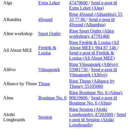
Alga
Extra Leker
47479600
/
Send e-post
til
Extra Leker (Alga)
Ring 4Sound (Alhambra):
55
Alhambra
4Sound
33 77 80
/
Send e-post
til
4Sound (Alhambra)
Ring Sport Outlet (Alien
Alien workshop
Sport Outlet
workshop):
47791460
Ring Fredrik & Louisa (All
Fredrik &
About MEE):
904 87 146
/
All About MEE
Louisa
Send e-post
til Fredrik &
Louisa (All About MEE)
Ring Vitusapotek (Allévo):
Allévo
Vitusapotek
55981730
/
Send e-post
til
Vitusapotek (Allévo)
Ring Thune (Alliance by
Alliance by Thune
Thune
Thune):
55105060
Ring Boutique No. 6 (Alma):
Alma
Boutique No. 6
90619606
/
Send e-post
til
Boutique No. 6 (Alma)
Ring Session (Aloiki
Aloiki
Longboards):
47202069
/
Send
Session
Longboards
e-post
til Session (Aloiki
Longboards)