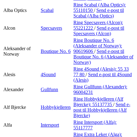
Ring Scabal (Alba Optics):
Alba Optics
Scabal
55110150
/
Send e-post
til
Scabal (Alba Optics)
Ring Specsavers (Alcon):
Alcon
Specsavers
55221222
/
Send e-post
til
Specsavers (Alcon)
Ring Boutique No. 6
(Aleksander of Norway):
Aleksander of
Boutique No. 6
90619606
/
Send e-post
til
Norway
Boutique No. 6 (Aleksander of
Norway)
Ring 4Sound (Alesis):
55 33
Alesis
4Sound
77 80
/
Send e-post
til 4Sound
(Alesis)
Ring Gullfunn (Alexander):
Alexander
Gullfunn
96004231
Ring Hobbykjelleren (Alf
Bjercke):
55137735
/
Send e-
Alf Bjercke
Hobbykjelleren
post
til Hobbykjelleren (Alf
Bjercke)
Ring Intersport (Alfa):
Alfa
Intersport
55117777
Ring Extra Leker (Alga):