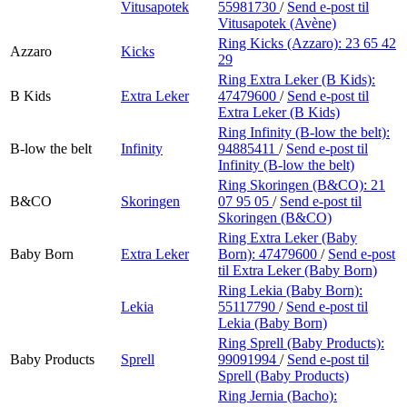
Vitusapotek
55981730
/
Send e-post
til
Vitusapotek (Avène)
Ring Kicks (Azzaro):
23 65 42
Azzaro
Kicks
29
Ring Extra Leker (B Kids):
B Kids
Extra Leker
47479600
/
Send e-post
til
Extra Leker (B Kids)
Ring Infinity (B-low the belt):
B-low the belt
Infinity
94885411
/
Send e-post
til
Infinity (B-low the belt)
Ring Skoringen (B&CO):
21
B&CO
Skoringen
07 95 05
/
Send e-post
til
Skoringen (B&CO)
Ring Extra Leker (Baby
Baby Born
Extra Leker
Born):
47479600
/
Send e-post
til Extra Leker (Baby Born)
Ring Lekia (Baby Born):
Lekia
55117790
/
Send e-post
til
Lekia (Baby Born)
Ring Sprell (Baby Products):
Baby Products
Sprell
99091994
/
Send e-post
til
Sprell (Baby Products)
Ring Jernia (Bacho):