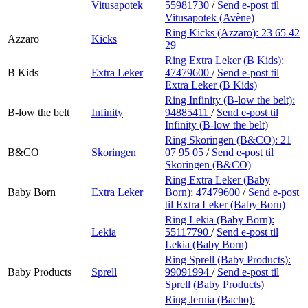
Vitusapotek
55981730
/
Send e-post
til
Vitusapotek (Avène)
Ring Kicks (Azzaro):
23 65 42
Azzaro
Kicks
29
Ring Extra Leker (B Kids):
B Kids
Extra Leker
47479600
/
Send e-post
til
Extra Leker (B Kids)
Ring Infinity (B-low the belt):
B-low the belt
Infinity
94885411
/
Send e-post
til
Infinity (B-low the belt)
Ring Skoringen (B&CO):
21
B&CO
Skoringen
07 95 05
/
Send e-post
til
Skoringen (B&CO)
Ring Extra Leker (Baby
Baby Born
Extra Leker
Born):
47479600
/
Send e-post
til Extra Leker (Baby Born)
Ring Lekia (Baby Born):
Lekia
55117790
/
Send e-post
til
Lekia (Baby Born)
Ring Sprell (Baby Products):
Baby Products
Sprell
99091994
/
Send e-post
til
Sprell (Baby Products)
Ring Jernia (Bacho):