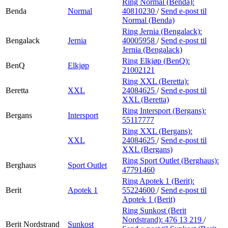
Ring Normal (Benda):
Benda
Normal
40810230
/
Send e-post
til
Normal (Benda)
Ring Jernia (Bengalack):
Bengalack
Jernia
40005958
/
Send e-post
til
Jernia (Bengalack)
Ring Elkjøp (BenQ):
BenQ
Elkjøp
21002121
Ring XXL (Beretta):
Beretta
XXL
24084625
/
Send e-post
til
XXL (Beretta)
Ring Intersport (Bergans):
Bergans
Intersport
55117777
Ring XXL (Bergans):
XXL
24084625
/
Send e-post
til
XXL (Bergans)
Ring Sport Outlet (Berghaus):
Berghaus
Sport Outlet
47791460
Ring Apotek 1 (Berit):
Berit
Apotek 1
55224600
/
Send e-post
til
Apotek 1 (Berit)
Ring Sunkost (Berit
Nordstrand):
476 13 219
/
Berit Nordstrand
Sunkost