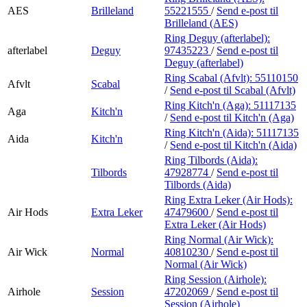
AES
Brilleland
55221555
/
Send e-post
til
Brilleland (AES)
Ring Deguy (afterlabel):
afterlabel
Deguy
97435223
/
Send e-post
til
Deguy (afterlabel)
Ring Scabal (Afvlt):
55110150
Afvlt
Scabal
/
Send e-post
til Scabal (Afvlt)
Ring Kitch'n (Aga):
51117135
Aga
Kitch'n
/
Send e-post
til Kitch'n (Aga)
Ring Kitch'n (Aida):
51117135
Aida
Kitch'n
/
Send e-post
til Kitch'n (Aida)
Ring Tilbords (Aida):
Tilbords
47928774
/
Send e-post
til
Tilbords (Aida)
Ring Extra Leker (Air Hods):
Air Hods
Extra Leker
47479600
/
Send e-post
til
Extra Leker (Air Hods)
Ring Normal (Air Wick):
Air Wick
Normal
40810230
/
Send e-post
til
Normal (Air Wick)
Ring Session (Airhole):
Airhole
Session
47202069
/
Send e-post
til
Session (Airhole)