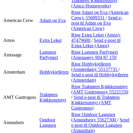
Traktøren Kjøkkenutstyr
(Amco Houseworks)
Ring Adam og Eva (American
Crew):
55609331
/
Send e-
American Crew
Adam og Eva
post
til Adam og Eva
(American Crew)
Ring Extra Leker (Amos):
Amos
Extra Leker
47479600
/
Send e-post
til
Extra Leker (Amos)
Lagunen
Ring Lagunen Parfymeri
Amouage
Parfymeri
(Amouage):
904 87 159
Ring Hobbykjelleren
(Amsterdam):
55137735
/
Amsterdam
Hobbykjelleren
Send e-post
til Hobbykjelleren
(Amsterdam)
Ring Traktøren Kjøkkenutstyr
(AMT Gastroguss):
55221550
Traktøren
AMT Gastroguss
/
Send e-post
til Traktøren
Kjøkkenutstyr
Kjøkkenutstyr (AMT
Gastroguss)
Ring Outdoor Lagunen
Outdoor
(Amundsen):
55627300
/
Send
Amundsen
Lagunen
e-post
til Outdoor Lagunen
(Amundsen)