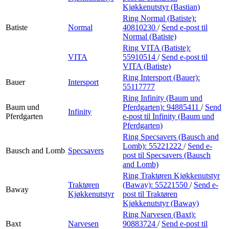
Kjøkkenutstyr (Bastian)
Ring Normal (Batiste):
Batiste
Normal
40810230
/
Send e-post
til
Normal (Batiste)
Ring VITA (Batiste):
VITA
55910514
/
Send e-post
til
VITA (Batiste)
Ring Intersport (Bauer):
Bauer
Intersport
55117777
Ring Infinity (Baum und
Baum und
Pferdgarten):
94885411
/
Send
Infinity
Pferdgarten
e-post
til Infinity (Baum und
Pferdgarten)
Ring Specsavers (Bausch and
Lomb):
55221222
/
Send e-
Bausch and Lomb
Specsavers
post
til Specsavers (Bausch
and Lomb)
Ring Traktøren Kjøkkenutstyr
Traktøren
(Baway):
55221550
/
Send e-
Baway
Kjøkkenutstyr
post
til Traktøren
Kjøkkenutstyr (Baway)
Ring Narvesen (Baxt):
Baxt
Narvesen
90883724
/
Send e-post
til