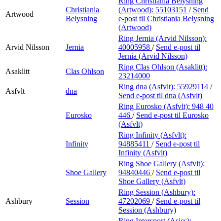
Ring Christiania Belysning
Christiania
(Artwood):
55103151
/
Send
Artwood
Belysning
e-post
til Christiania Belysning
(Artwood)
Ring Jernia (Arvid Nilsson):
Arvid Nilsson
Jernia
40005958
/
Send e-post
til
Jernia (Arvid Nilsson)
Ring Clas Ohlson (Asaklitt):
Asaklitt
Clas Ohlson
23214000
Ring dna (Asfvlt):
55929114
/
Asfvlt
dna
Send e-post
til dna (Asfvlt)
Ring Eurosko (Asfvlt):
948 40
Eurosko
446
/
Send e-post
til Eurosko
(Asfvlt)
Ring Infinity (Asfvlt):
Infinity
94885411
/
Send e-post
til
Infinity (Asfvlt)
Ring Shoe Gallery (Asfvlt):
Shoe Gallery
94840446
/
Send e-post
til
Shoe Gallery (Asfvlt)
Ring Session (Ashbury):
Ashbury
Session
47202069
/
Send e-post
til
Session (Ashbury)
Ring Intersport (Asics):