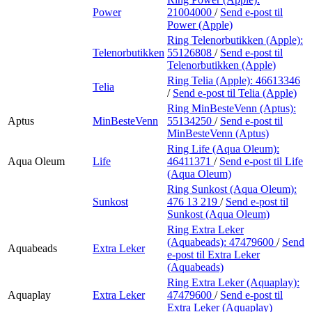
Power
21004000
/
Send e-post
til
Power (Apple)
Ring Telenorbutikken (Apple):
Telenorbutikken
55126808
/
Send e-post
til
Telenorbutikken (Apple)
Ring Telia (Apple):
46613346
Telia
/
Send e-post
til Telia (Apple)
Ring MinBesteVenn (Aptus):
Aptus
MinBesteVenn
55134250
/
Send e-post
til
MinBesteVenn (Aptus)
Ring Life (Aqua Oleum):
Aqua Oleum
Life
46411371
/
Send e-post
til Life
(Aqua Oleum)
Ring Sunkost (Aqua Oleum):
Sunkost
476 13 219
/
Send e-post
til
Sunkost (Aqua Oleum)
Ring Extra Leker
(Aquabeads):
47479600
/
Send
Aquabeads
Extra Leker
e-post
til Extra Leker
(Aquabeads)
Ring Extra Leker (Aquaplay):
Aquaplay
Extra Leker
47479600
/
Send e-post
til
Extra Leker (Aquaplay)