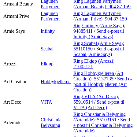
Lagunen
Ring Lagunen Parfymeri
Armani Beauty
Parfymeri
(Armani Beauty):
904 87 159
Lagunen
Ring Lagunen Parfymeri
Armani Prive
Parfymeri
(Armani Prive):
904 87 159
Ring Infinity (Arnie Says):
Arnie Says
Infinity
94885411
/
Send e-post
til
Infinity (Arnie Says)
Ring Scabal (Arnie Says):
Scabal
55110150
/
Send e-post
til
Scabal (Arnie Says)
Ring Elkjøp (Arozzi):
Arozzi
Elkjøp
21002121
Ring Hobbykjelleren (Art
Creation):
55137735
/
Send e-
Art Creation
Hobbykjelleren
post
til Hobbykjelleren (Art
Creation)
Ring VITA (Art Deco):
Art Deco
VITA
55910514
/
Send e-post
til
VITA (Art Deco)
Ring Christiania Belysning
Christiania
(Artemide):
55103151
/
Send
Artemide
Belysning
e-post
til Christiania Belysning
(Artemide)