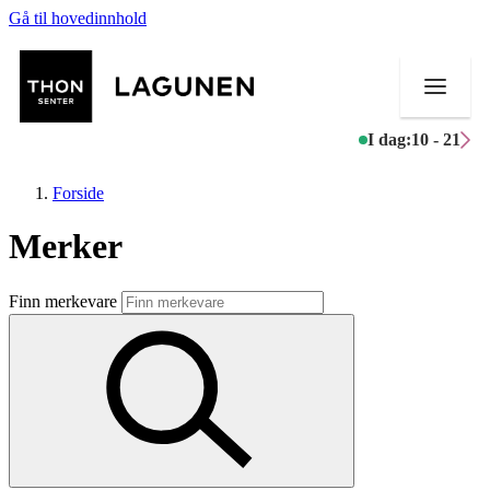
Gå til hovedinnhold
I dag:
10 - 21
Forside
Merker
Butikker
Finn merkevare
Mat og drikke
Helse
Aktiviteter
Tilbud