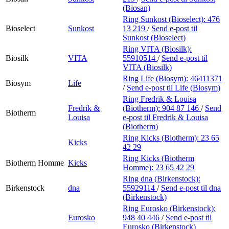
(Biosan)
Ring Sunkost (Bioselect):
476
Bioselect
Sunkost
13 219
/
Send e-post
til
Sunkost (Bioselect)
Ring VITA (Biosilk):
Biosilk
VITA
55910514
/
Send e-post
til
VITA (Biosilk)
Ring Life (Biosym):
46411371
Biosym
Life
/
Send e-post
til Life (Biosym)
Ring Fredrik & Louisa
Fredrik &
(Biotherm):
904 87 146
/
Send
Biotherm
Louisa
e-post
til Fredrik & Louisa
(Biotherm)
Ring Kicks (Biotherm):
23 65
Kicks
42 29
Ring Kicks (Biotherm
Biotherm Homme
Kicks
Homme):
23 65 42 29
Ring dna (Birkenstock):
Birkenstock
dna
55929114
/
Send e-post
til dna
(Birkenstock)
Ring Eurosko (Birkenstock):
Eurosko
948 40 446
/
Send e-post
til
Eurosko (Birkenstock)