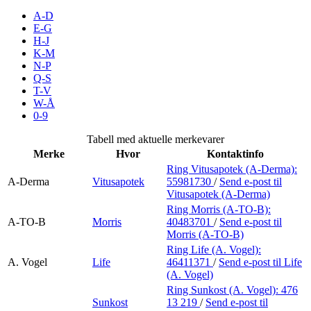
Inspirasjon
A-D
E-G
H-J
K-M
N-P
Søk
Q-S
T-V
W-Å
0-9
Åpningstider
Tabell med aktuelle merkevarer
Merke
Hvor
Kontaktinfo
Parkering
Ring Vitusapotek (A-Derma):
A-Derma
Vitusapotek
55981730
/
Send e-post
til
Praktisk informasjon
Vitusapotek (A-Derma)
Ledige stillinger
Ring Morris (A-TO-B):
A-TO-B
Morris
40483701
/
Send e-post
til
Morris (A-TO-B)
Magasin
Ring Life (A. Vogel):
Gavekort
A. Vogel
Life
46411371
/
Send e-post
til Life
(A. Vogel)
Finn frem
Ring Sunkost (A. Vogel):
476
Sunkost
13 219
/
Send e-post
til