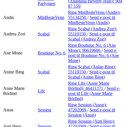
(Anastasia Beverly Hills):
904
Parfymeri
87 159
Ring MinBesteVenn (Andis):
Andis
MinBesteVenn
55134250
/
Send e-post
til
MinBesteVenn (Andis)
Ring Scabal (Andrea Zori):
Andrea Zori
Scabal
55110150
/
Send e-post
til
Scabal (Andrea Zori)
Ring Boutique No. 6 (Ane
Mone):
90619606
/
Send e-
Ane Mone
Boutique No. 6
post
til Boutique No. 6 (Ane
Mone)
Ring Scabal (Anine Bing):
Anine Bing
Scabal
55110150
/
Send e-post
til
Scabal (Anine Bing)
Ring Life (Anne Marie
Anne Marie
Börlind):
46411371
/
Send e-
Life
Börlind
post
til Life (Anne Marie
Börlind)
Ring Session (Anon):
Anon
Session
47202069
/
Send e-post
til
Session (Anon)
Ring Session (Anti Hero):
Anti Hero
Session
47202069
/
Send e-post
til