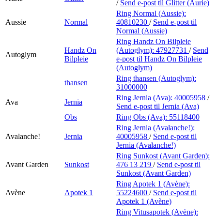
/
Send e-post
til Glitter (Aurie)
Ring Normal (Aussie):
Aussie
Normal
40810230
/
Send e-post
til
Normal (Aussie)
Ring Handz On Bilpleie
Handz On
(Autoglym):
47927731
/
Send
Autoglym
Bilpleie
e-post
til Handz On Bilpleie
(Autoglym)
Ring thansen (Autoglym):
thansen
31000000
Ring Jernia (Ava):
40005958
/
Ava
Jernia
Send e-post
til Jernia (Ava)
Obs
Ring Obs (Ava):
55118400
Ring Jernia (Avalanche!):
Avalanche!
Jernia
40005958
/
Send e-post
til
Jernia (Avalanche!)
Ring Sunkost (Avant Garden):
Avant Garden
Sunkost
476 13 219
/
Send e-post
til
Sunkost (Avant Garden)
Ring Apotek 1 (Avène):
Avène
Apotek 1
55224600
/
Send e-post
til
Apotek 1 (Avène)
Ring Vitusapotek (Avène):