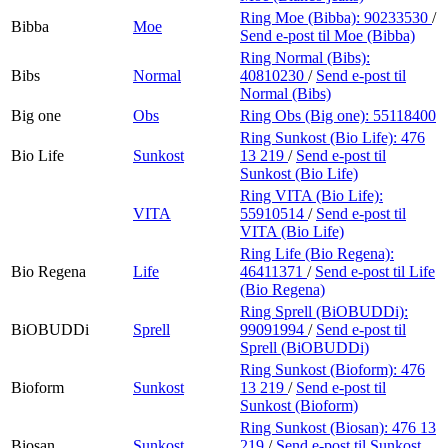
Ring Moe (Bibba):
90233530
/
Bibba
Moe
Send e-post
til Moe (Bibba)
Ring Normal (Bibs):
Bibs
Normal
40810230
/
Send e-post
til
Normal (Bibs)
Big one
Obs
Ring Obs (Big one):
55118400
Ring Sunkost (Bio Life):
476
Bio Life
Sunkost
13 219
/
Send e-post
til
Sunkost (Bio Life)
Ring VITA (Bio Life):
VITA
55910514
/
Send e-post
til
VITA (Bio Life)
Ring Life (Bio Regena):
Bio Regena
Life
46411371
/
Send e-post
til Life
(Bio Regena)
Ring Sprell (BiOBUDDi):
BiOBUDDi
Sprell
99091994
/
Send e-post
til
Sprell (BiOBUDDi)
Ring Sunkost (Bioform):
476
Bioform
Sunkost
13 219
/
Send e-post
til
Sunkost (Bioform)
Ring Sunkost (Biosan):
476 13
Biosan
Sunkost
219
/
Send e-post
til Sunkost