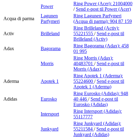
Ring Power (Acer):
21004000
Power
/
Send e-post
til Power (Acer)
Lagunen
Ring Lagunen Parfymeri
Acqua di parma
Parfymeri
(Acqua di parma):
904 87 159
Ring Brilleland (Activ):
Activ
Brilleland
55221555
/
Send e-post
til
Brilleland (Activ)
Ring Bagorama (Adax):
458
Adax
Bagorama
01 995
Ring Morris (Adax):
Morris
40483701
/
Send e-post
til
Morris (Adax)
Ring Apotek 1 (Aderma):
Aderma
Apotek 1
55224600
/
Send e-post
til
Apotek 1 (Aderma)
Ring Eurosko (Adidas):
948
Adidas
Eurosko
40 446
/
Send e-post
til
Eurosko (Adidas)
Ring Intersport (Adidas):
Intersport
55117777
Ring Junkyard (Adidas):
Junkyard
55211584
/
Send e-post
til
Junkyard (Adidas)