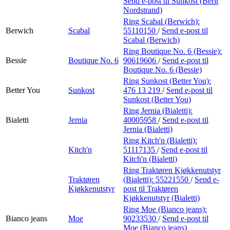
Send e-post
til Sunkost (Berit
Nordstrand)
Ring Scabal (Berwich):
Berwich
Scabal
55110150
/
Send e-post
til
Scabal (Berwich)
Ring Boutique No. 6 (Bessie):
Bessie
Boutique No. 6
90619606
/
Send e-post
til
Boutique No. 6 (Bessie)
Ring Sunkost (Better You):
Better You
Sunkost
476 13 219
/
Send e-post
til
Sunkost (Better You)
Ring Jernia (Bialetti):
Bialetti
Jernia
40005958
/
Send e-post
til
Jernia (Bialetti)
Ring Kitch'n (Bialetti):
Kitch'n
51117135
/
Send e-post
til
Kitch'n (Bialetti)
Ring Traktøren Kjøkkenutstyr
Traktøren
(Bialetti):
55221550
/
Send e-
Kjøkkenutstyr
post
til Traktøren
Kjøkkenutstyr (Bialetti)
Ring Moe (Bianco jeans):
Bianco jeans
Moe
90233530
/
Send e-post
til
Moe (Bianco jeans)