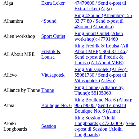
Alga
Extra Leker
47479600
/
Send e-post
til
Extra Leker (Alga)
Ring 4Sound (Alhambra):
55
Alhambra
4Sound
33 77 80
/
Send e-post
til
4Sound (Alhambra)
Ring Sport Outlet (Alien
Alien workshop
Sport Outlet
workshop):
47791460
Ring Fredrik & Louisa (All
Fredrik &
About MEE):
904 87 146
/
All About MEE
Louisa
Send e-post
til Fredrik &
Louisa (All About MEE)
Ring Vitusapotek (Allévo):
Allévo
Vitusapotek
55981730
/
Send e-post
til
Vitusapotek (Allévo)
Ring Thune (Alliance by
Alliance by Thune
Thune
Thune):
55105060
Ring Boutique No. 6 (Alma):
Alma
Boutique No. 6
90619606
/
Send e-post
til
Boutique No. 6 (Alma)
Ring Session (Aloiki
Aloiki
Longboards):
47202069
/
Send
Session
Longboards
e-post
til Session (Aloiki
Longboards)