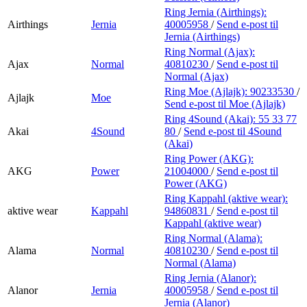
Ring Jernia (Airthings):
Airthings
Jernia
40005958
/
Send e-post
til
Jernia (Airthings)
Ring Normal (Ajax):
Ajax
Normal
40810230
/
Send e-post
til
Normal (Ajax)
Ring Moe (Ajlajk):
90233530
/
Ajlajk
Moe
Send e-post
til Moe (Ajlajk)
Ring 4Sound (Akai):
55 33 77
Akai
4Sound
80
/
Send e-post
til 4Sound
(Akai)
Ring Power (AKG):
AKG
Power
21004000
/
Send e-post
til
Power (AKG)
Ring Kappahl (aktive wear):
aktive wear
Kappahl
94860831
/
Send e-post
til
Kappahl (aktive wear)
Ring Normal (Alama):
Alama
Normal
40810230
/
Send e-post
til
Normal (Alama)
Ring Jernia (Alanor):
Alanor
Jernia
40005958
/
Send e-post
til
Jernia (Alanor)