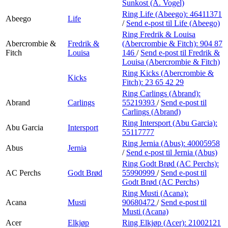
Personal Shopper
Sunkost (A. Vogel)
Ring Life (Abeego):
46411371
Abeego
Life
/
Send e-post
til Life (Abeego)
Ring Fredrik & Louisa
Abercrombie &
Fredrik &
(Abercrombie & Fitch):
904 87
Fitch
Louisa
146
/
Send e-post
til Fredrik &
Louisa (Abercrombie & Fitch)
Ring Kicks (Abercrombie &
Kicks
Fitch):
23 65 42 29
Ring Carlings (Abrand):
Abrand
Carlings
55219393
/
Send e-post
til
Carlings (Abrand)
Ring Intersport (Abu Garcia):
Abu Garcia
Intersport
55117777
Ring Jernia (Abus):
40005958
Abus
Jernia
/
Send e-post
til Jernia (Abus)
Ring Godt Brød (AC Perchs):
AC Perchs
Godt Brød
55990999
/
Send e-post
til
Godt Brød (AC Perchs)
Ring Musti (Acana):
Acana
Musti
90680472
/
Send e-post
til
Musti (Acana)
Acer
Elkjøp
Ring Elkjøp (Acer):
21002121