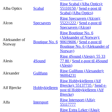
Ring Scabal (Alba Optics):
Alba Optics
Scabal
55110150
/
Send e-post
til
Scabal (Alba Optics)
Ring Specsavers (Alcon):
Alcon
Specsavers
55221222
/
Send e-post
til
Specsavers (Alcon)
Ring Boutique No. 6
(Aleksander of Norway):
Aleksander of
Boutique No. 6
90619606
/
Send e-post
til
Norway
Boutique No. 6 (Aleksander of
Norway)
Ring 4Sound (Alesis):
55 33
Alesis
4Sound
77 80
/
Send e-post
til 4Sound
(Alesis)
Ring Gullfunn (Alexander):
Alexander
Gullfunn
96004231
Ring Hobbykjelleren (Alf
Bjercke):
55137735
/
Send e-
Alf Bjercke
Hobbykjelleren
post
til Hobbykjelleren (Alf
Bjercke)
Ring Intersport (Alfa):
Alfa
Intersport
55117777
Ring Extra Leker (Alga):