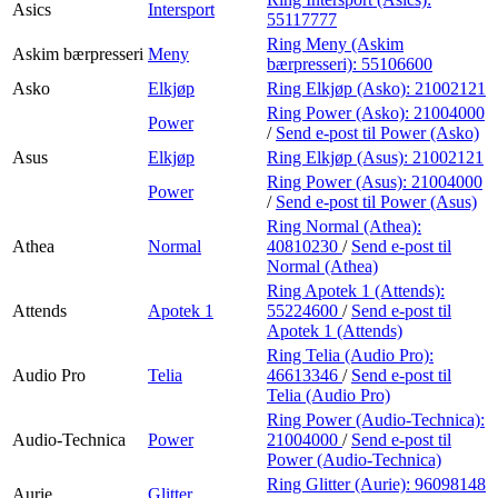
Asics
Intersport
55117777
Ring Meny (Askim
Askim bærpresseri
Meny
bærpresseri):
55106600
Asko
Elkjøp
Ring Elkjøp (Asko):
21002121
Ring Power (Asko):
21004000
Power
/
Send e-post
til Power (Asko)
Asus
Elkjøp
Ring Elkjøp (Asus):
21002121
Ring Power (Asus):
21004000
Power
/
Send e-post
til Power (Asus)
Ring Normal (Athea):
Athea
Normal
40810230
/
Send e-post
til
Normal (Athea)
Ring Apotek 1 (Attends):
Attends
Apotek 1
55224600
/
Send e-post
til
Apotek 1 (Attends)
Ring Telia (Audio Pro):
Audio Pro
Telia
46613346
/
Send e-post
til
Telia (Audio Pro)
Ring Power (Audio-Technica):
Audio-Technica
Power
21004000
/
Send e-post
til
Power (Audio-Technica)
Ring Glitter (Aurie):
96098148
Aurie
Glitter