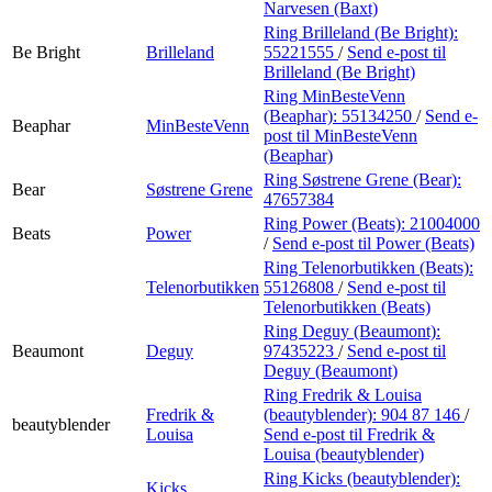
Narvesen (Baxt)
Ring Brilleland (Be Bright):
Be Bright
Brilleland
55221555
/
Send e-post
til
Brilleland (Be Bright)
Ring MinBesteVenn
(Beaphar):
55134250
/
Send e-
Beaphar
MinBesteVenn
post
til MinBesteVenn
(Beaphar)
Ring Søstrene Grene (Bear):
Bear
Søstrene Grene
47657384
Ring Power (Beats):
21004000
Beats
Power
/
Send e-post
til Power (Beats)
Ring Telenorbutikken (Beats):
Telenorbutikken
55126808
/
Send e-post
til
Telenorbutikken (Beats)
Ring Deguy (Beaumont):
Beaumont
Deguy
97435223
/
Send e-post
til
Deguy (Beaumont)
Ring Fredrik & Louisa
Fredrik &
(beautyblender):
904 87 146
/
beautyblender
Louisa
Send e-post
til Fredrik &
Louisa (beautyblender)
Ring Kicks (beautyblender):
Kicks