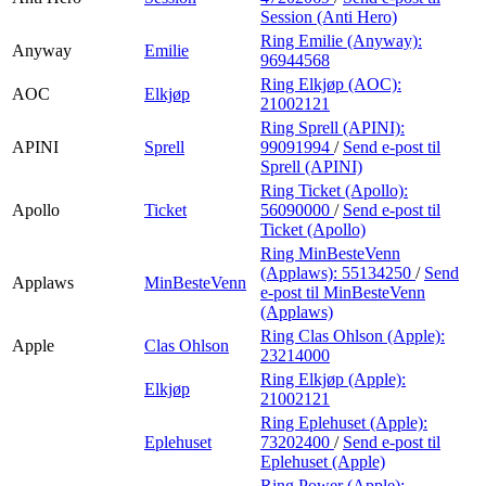
Session (Anti Hero)
Ring Emilie (Anyway):
Anyway
Emilie
96944568
Ring Elkjøp (AOC):
AOC
Elkjøp
21002121
Ring Sprell (APINI):
APINI
Sprell
99091994
/
Send e-post
til
Sprell (APINI)
Ring Ticket (Apollo):
Apollo
Ticket
56090000
/
Send e-post
til
Ticket (Apollo)
Ring MinBesteVenn
(Applaws):
55134250
/
Send
Applaws
MinBesteVenn
e-post
til MinBesteVenn
(Applaws)
Ring Clas Ohlson (Apple):
Apple
Clas Ohlson
23214000
Ring Elkjøp (Apple):
Elkjøp
21002121
Ring Eplehuset (Apple):
Eplehuset
73202400
/
Send e-post
til
Eplehuset (Apple)
Ring Power (Apple):