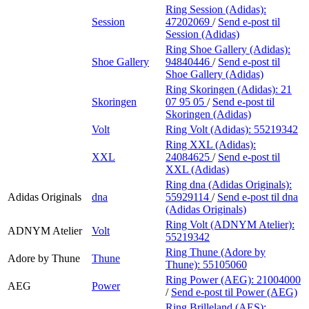
Ring Session (Adidas):
Session
47202069
/
Send e-post
til
Session (Adidas)
Ring Shoe Gallery (Adidas):
Shoe Gallery
94840446
/
Send e-post
til
Shoe Gallery (Adidas)
Ring Skoringen (Adidas):
21
Skoringen
07 95 05
/
Send e-post
til
Skoringen (Adidas)
Volt
Ring Volt (Adidas):
55219342
Ring XXL (Adidas):
XXL
24084625
/
Send e-post
til
XXL (Adidas)
Ring dna (Adidas Originals):
Adidas Originals
dna
55929114
/
Send e-post
til dna
(Adidas Originals)
Ring Volt (ADNYM Atelier):
ADNYM Atelier
Volt
55219342
Ring Thune (Adore by
Adore by Thune
Thune
Thune):
55105060
Ring Power (AEG):
21004000
AEG
Power
/
Send e-post
til Power (AEG)
Ring Brilleland (AES):