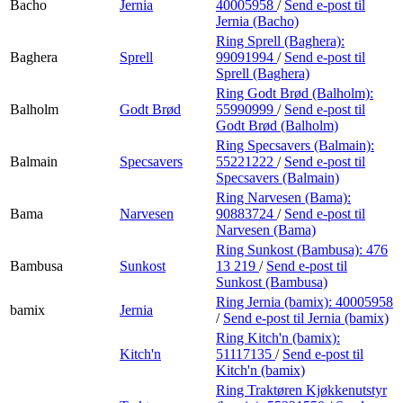
Bacho
Jernia
40005958
/
Send e-post
til
Jernia (Bacho)
Ring Sprell (Baghera):
Baghera
Sprell
99091994
/
Send e-post
til
Sprell (Baghera)
Ring Godt Brød (Balholm):
Balholm
Godt Brød
55990999
/
Send e-post
til
Godt Brød (Balholm)
Ring Specsavers (Balmain):
Balmain
Specsavers
55221222
/
Send e-post
til
Specsavers (Balmain)
Ring Narvesen (Bama):
Bama
Narvesen
90883724
/
Send e-post
til
Narvesen (Bama)
Ring Sunkost (Bambusa):
476
Bambusa
Sunkost
13 219
/
Send e-post
til
Sunkost (Bambusa)
Ring Jernia (bamix):
40005958
bamix
Jernia
/
Send e-post
til Jernia (bamix)
Ring Kitch'n (bamix):
Kitch'n
51117135
/
Send e-post
til
Kitch'n (bamix)
Ring Traktøren Kjøkkenutstyr