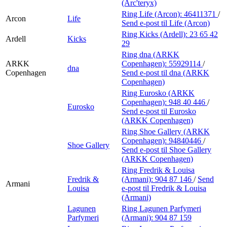
(Arc'teryx)
Ring Life (Arcon):
46411371
/
Arcon
Life
Send e-post
til Life (Arcon)
Ring Kicks (Ardell):
23 65 42
Ardell
Kicks
29
Ring dna (ARKK
ARKK
Copenhagen):
55929114
/
dna
Copenhagen
Send e-post
til dna (ARKK
Copenhagen)
Ring Eurosko (ARKK
Copenhagen):
948 40 446
/
Eurosko
Send e-post
til Eurosko
(ARKK Copenhagen)
Ring Shoe Gallery (ARKK
Copenhagen):
94840446
/
Shoe Gallery
Send e-post
til Shoe Gallery
(ARKK Copenhagen)
Ring Fredrik & Louisa
Fredrik &
(Armani):
904 87 146
/
Send
Armani
Louisa
e-post
til Fredrik & Louisa
(Armani)
Lagunen
Ring Lagunen Parfymeri
Parfymeri
(Armani):
904 87 159