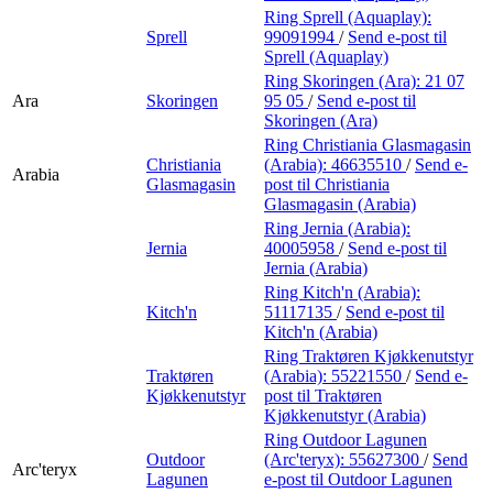
Ring Sprell (Aquaplay):
Sprell
99091994
/
Send e-post
til
Sprell (Aquaplay)
Ring Skoringen (Ara):
21 07
Ara
Skoringen
95 05
/
Send e-post
til
Skoringen (Ara)
Ring Christiania Glasmagasin
Christiania
(Arabia):
46635510
/
Send e-
Arabia
Glasmagasin
post
til Christiania
Glasmagasin (Arabia)
Ring Jernia (Arabia):
Jernia
40005958
/
Send e-post
til
Jernia (Arabia)
Ring Kitch'n (Arabia):
Kitch'n
51117135
/
Send e-post
til
Kitch'n (Arabia)
Ring Traktøren Kjøkkenutstyr
Traktøren
(Arabia):
55221550
/
Send e-
Kjøkkenutstyr
post
til Traktøren
Kjøkkenutstyr (Arabia)
Ring Outdoor Lagunen
Outdoor
(Arc'teryx):
55627300
/
Send
Arc'teryx
Lagunen
e-post
til Outdoor Lagunen