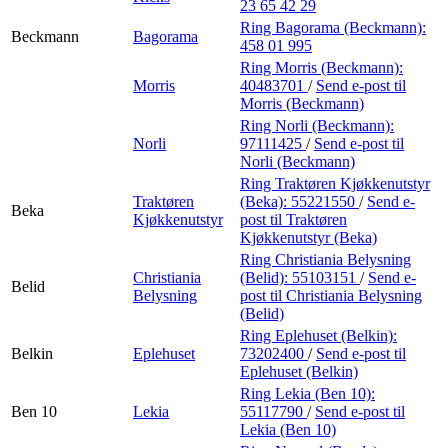
23 65 42 29
Ring Bagorama (Beckmann):
Beckmann
Bagorama
458 01 995
Ring Morris (Beckmann):
Morris
40483701
/
Send e-post
til
Morris (Beckmann)
Ring Norli (Beckmann):
Norli
97111425
/
Send e-post
til
Norli (Beckmann)
Ring Traktøren Kjøkkenutstyr
Traktøren
(Beka):
55221550
/
Send e-
Beka
Kjøkkenutstyr
post
til Traktøren
Kjøkkenutstyr (Beka)
Ring Christiania Belysning
Christiania
(Belid):
55103151
/
Send e-
Belid
Belysning
post
til Christiania Belysning
(Belid)
Ring Eplehuset (Belkin):
Belkin
Eplehuset
73202400
/
Send e-post
til
Eplehuset (Belkin)
Ring Lekia (Ben 10):
Ben 10
Lekia
55117790
/
Send e-post
til
Lekia (Ben 10)