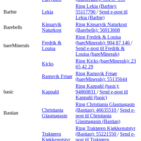
Ring Lekia (Barbie):
Barbie
Lekia
55117790
/
Send e-post
til
Lekia (Barbie)
Kinsarvik
Ring Kinsarvik Naturkost
Barebells
Naturkost
(Barebells):
56913608
Ring Fredrik & Louisa
Fredrik &
(bareMinerals):
904 87 146
/
bareMinerals
Louisa
Send e-post
til Fredrik &
Louisa (bareMinerals)
Ring Kicks (bareMinerals):
23
Kicks
65 42 29
Ring Ramsvik Frisør
Ramsvik Frisør
(bareMinerals):
55135644
Ring Kappahl (basic):
basic
Kappahl
94860831
/
Send e-post
til
Kappahl (basic)
Ring Christiania Glasmagasin
Christiania
(Bastian):
46635510
/
Send e-
Bastian
Glasmagasin
post
til Christiania
Glasmagasin (Bastian)
Ring Traktøren Kjøkkenutstyr
Traktøren
(Bastian):
55221550
/
Send e-
Kjøkkenutstyr
post
til Traktøren