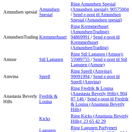
Ring Amundsen Spesial
Amundsen
(Amundsen spesial):
90575004
Amundsen spesial
Spesial
/
Send e-post
til Amundsen
Spesial (Amundsen spesial)
Ring Kremmerhuset
(AmundsenTrading):
AmundsenTrading
Kremmerhuset
94869991
/
Send e-post
til
Kremmerhuset
(AmundsenTrading)
Ring Stil Lagunen (Amuse):
Amuse
Stil Lagunen
55989755
/
Send e-post
til Stil
Lagunen (Amuse)
Ring Sprell (Amvina):
Amvina
Sprell
99091994
/
Send e-post
til
Sprell (Amvina)
Ring Fredrik & Louisa
(Anastasia Beverly Hills):
904
Anastasia Beverly
Fredrik &
87 146
/
Send e-post
til Fredrik
Hills
Louisa
& Louisa (Anastasia Beverly
Hills)
Ring Kicks (Anastasia Beverly
Kicks
Hills):
23 65 42 29
Ring Lagunen Parfymeri
Lagunen