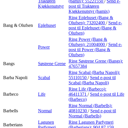
Traktøren
(bamix):
55221550
/
Send e-
Kjøkkenutstyr
post
til Traktøren
Kjøkkenutstyr (bamix)
Ring Eplehuset (Bang &
Olufsen):
73202400
/
Send e-
Bang & Olufsen
Eplehuset
post
til Eplehuset (Bang &
Olufsen)
Ring Power (Bang &
Olufsen):
21004000
/
Send e-
Power
post
til Power (Bang &
Olufsen)
Ring Søstrene Grene (Bangs):
Bangs
Søstrene Grene
47657384
Ring Scabal (Barba Napoli):
Barba Napoli
Scabal
55110150
/
Send e-post
til
Scabal (Barba Napoli)
Ring Life (Barbeco):
Barbeco
Life
46411371
/
Send e-post
til Life
(Barbeco)
Ring Normal (Barbells):
Barbells
Normal
40810230
/
Send e-post
til
Normal (Barbells)
Lagunen
Ring Lagunen Parfymeri
Barberians
Parfymeri
(Barberians):
904 87 159