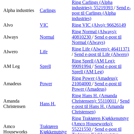
Ring Carlings (Alpha
industries):
55219393
/
Send e-
Alpha industries
Carlings
post
til Carlings (Alpha
industries)
Alvo
VIC
Ring VIC (Alvo):
96626149
Ring Normal (Always):
Always
Normal
40810230
/
Send e-post
til
Normal (Always)
Ring Life (Alwero):
46411371
Alwero
Life
/
Send e-post
til Life (Alwero)
Ring Sprell (AM Leg):
AM Leg
Sprell
99091994
/
Send e-post
til
Sprell (AM Leg)
Ring Power (Amadeus):
Amadeus
Power
21004000
/
Send e-post
til
Power (Amadeus)
Ring Hans H. (Amanda
Amanda
Christensen):
55110011
/
Send
Hans H.
Christensen
e-post
til Hans H. (Amanda
Christensen)
Ring Traktøren Kjøkkenutstyr
(Amco Houseworks):
Amco
Traktøren
55221550
/
Send e-post
til
Houseworks
Kjøkkenutstyr