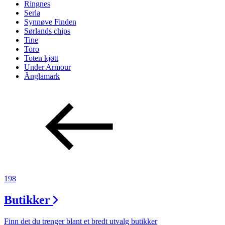
Ringnes
Serla
Synnøve Finden
Sørlands chips
Tine
Toro
Toten kjøtt
Under Armour
Änglamark
198
Butikker
Finn det du trenger blant et bredt utvalg butikker