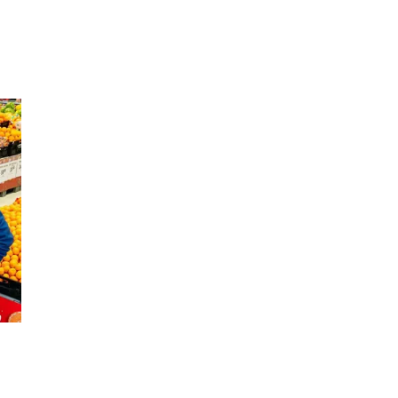
Inspirasjon
Søk
Åpningstider
Parkering
Praktisk informasjon
Ledige stillinger
Magasin
Gavekort
Finn frem