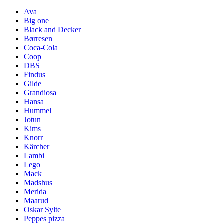
Ava
Big one
Black and Decker
Børresen
Coca-Cola
Coop
DBS
Findus
Gilde
Grandiosa
Hansa
Hummel
Jotun
Kims
Knorr
Kärcher
Lambi
Lego
Mack
Madshus
Merida
Maarud
Oskar Sylte
Peppes pizza