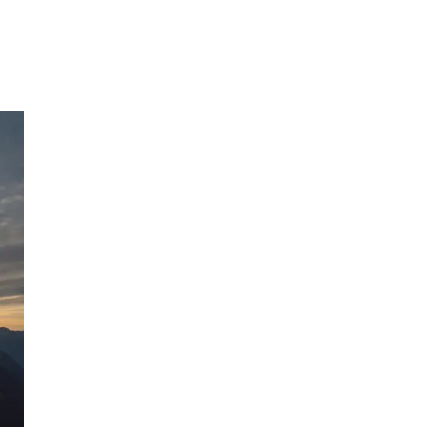
Inspirasjon
Søk
Åpningstider
Parkering
Praktisk informasjon
Ledige stillinger
Magasin
Gavekort
Finn frem