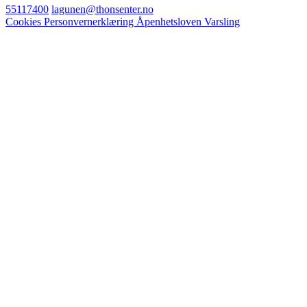
55117400
lagunen@thonsenter.no
Cookies
Personvernerklæring
Åpenhetsloven
Varsling