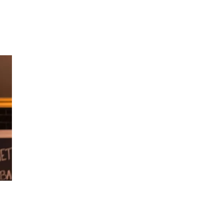
Inspirasjon
Søk
Åpningstider
Parkering
Praktisk informasjon
Ledige stillinger
Magasin
Gavekort
Finn frem