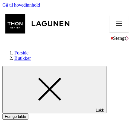
Gå til hovedinnhold
Stengt
Forside
Butikker
Butikker
Mat og drikke
Helse
Lukk
Aktiviteter
Forrige bilde
Tilbud