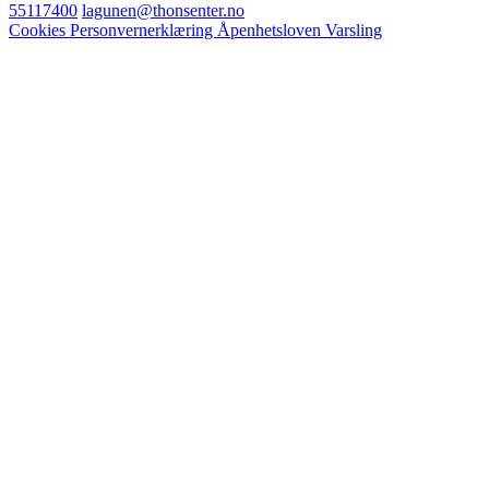
55117400
lagunen@thonsenter.no
Cookies
Personvernerklæring
Åpenhetsloven
Varsling