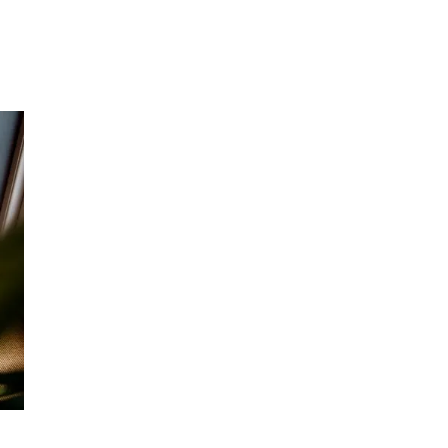
Merker
Inspirasjon
Søk
Åpningstider
Praktisk informasjon
Ledige stillinger
Magasin
Gavekort
Finn frem