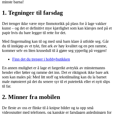
minste barna!
1. Tegninger til farsdag
Det trenger ikke være mye finmotorikk på plass for å lage vakker
kunst – og det er definitivt mye kjærlighet som kan klæsjes ned på et
papir hvis du bare legger til rette for det.
Med fingermaling kan til og med små barn klare å utfolde seg. Går
du til innkjøp av et tykt, fint ark av høy kvalitet og en pen ramme,
kommer selv en liten krusedull til å gjøre seg ypperlig på veggen!
Finn det du trenger i hobbybutikken
En annen mulighet er å lage et fargerikt avtrykk av minstemanns
hender eller føtter og ramme det inn. Det er riktignok ikke bare ark
som kan males på: Med litt stoff og tekstilmaling kan du la barnet
male mønsteret på det du senere syr til et putetrekk eller et nytt slips
til far.
2. Minner fra mobilen
De fleste av oss er flinke til å knipse bilder og ta opp små
videosnutter med telefonen, og kanskje er farsdagen anledningen for