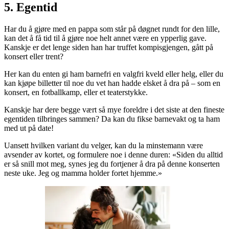
5. Egentid
Har du å gjøre med en pappa som står på døgnet rundt for den lille,
kan det å få tid til å gjøre noe helt annet være en ypperlig gave.
Kanskje er det lenge siden han har truffet kompisgjengen, gått på
konsert eller trent?
Her kan du enten gi ham barnefri en valgfri kveld eller helg, eller du
kan kjøpe billetter til noe du vet han hadde elsket å dra på – som en
konsert, en fotballkamp, eller et teaterstykke.
Kanskje har dere begge vært så mye foreldre i det siste at den fineste
egentiden tilbringes sammen? Da kan du fikse barnevakt og ta ham
med ut på date!
Uansett hvilken variant du velger, kan du la minstemann være
avsender av kortet, og formulere noe i denne duren: «Siden du alltid
er så snill mot meg, synes jeg du fortjener å dra på denne konserten
neste uke. Jeg og mamma holder fortet hjemme.»