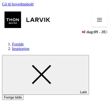
Gå til hovedinnhold
I dag:
09 - 20
Forside
Inspirasjon
Butikker
Mat og drikke
Helse
Lukk
Aktiviteter
Forrige bilde
Tilbud