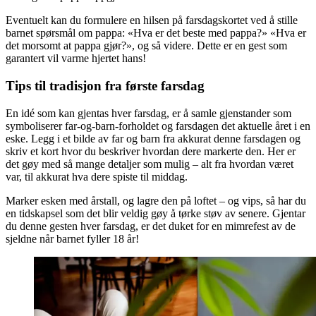
Eventuelt kan du formulere en hilsen på farsdagskortet ved å stille
barnet spørsmål om pappa: «Hva er det beste med pappa?» «Hva er
det morsomt at pappa gjør?», og så videre. Dette er en gest som
garantert vil varme hjertet hans!
Tips til tradisjon fra første farsdag
En idé som kan gjentas hver farsdag, er å samle gjenstander som
symboliserer far-og-barn-forholdet og farsdagen det aktuelle året i en
eske. Legg i et bilde av far og barn fra akkurat denne farsdagen og
skriv et kort hvor du beskriver hvordan dere markerte den. Her er
det gøy med så mange detaljer som mulig – alt fra hvordan været
var, til akkurat hva dere spiste til middag.
Marker esken med årstall, og lagre den på loftet – og vips, så har du
en tidskapsel som det blir veldig gøy å tørke støv av senere. Gjentar
du denne gesten hver farsdag, er det duket for en mimrefest av de
sjeldne når barnet fyller 18 år!