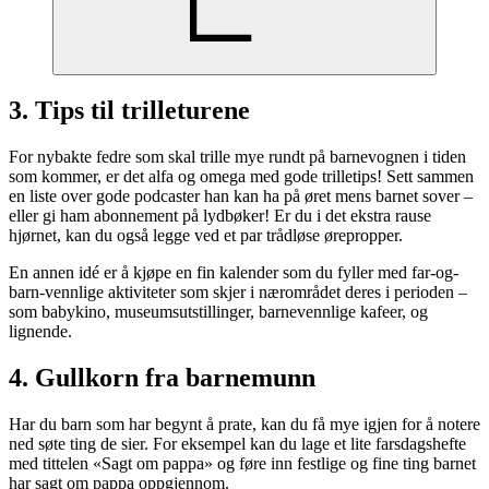
3. Tips til trilleturene
For nybakte fedre som skal trille mye rundt på barnevognen i tiden
som kommer, er det alfa og omega med gode trilletips! Sett sammen
en liste over gode podcaster han kan ha på øret mens barnet sover –
eller gi ham abonnement på lydbøker! Er du i det ekstra rause
hjørnet, kan du også legge ved et par trådløse ørepropper.
En annen idé er å kjøpe en fin kalender som du fyller med far-og-
barn-vennlige aktiviteter som skjer i nærområdet deres i perioden –
som babykino, museumsutstillinger, barnevennlige kafeer, og
lignende.
4. Gullkorn fra barnemunn
Har du barn som har begynt å prate, kan du få mye igjen for å notere
ned søte ting de sier. For eksempel kan du lage et lite farsdagshefte
med tittelen «Sagt om pappa» og føre inn festlige og fine ting barnet
har sagt om pappa oppgjennom.