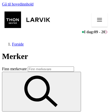
Gå til hovedinnhold
I dag:
09 - 20
Forside
Merker
Butikker
Finn merkevare
Mat og drikke
Helse
Aktiviteter
Tilbud