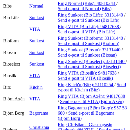
Ring Normal (Bibs):
40810243
/
Bibs
Normal
Send e-post
til Normal (Bibs)
Ring Sunkost (Bio Life):
33131440
/
Bio Life
Sunkost
Send e-post
til Sunkost (Bio Life)
Ring VITA (Bio Life):
94817638
/
VITA
Send e-post
til VITA (Bio Life)
Ring Sunkost (Bioform):
33131440
/
Bioform
Sunkost
Send e-post
til Sunkost (Bioform)
Ring Sunkost (Biosan):
33131440
/
Biosan
Sunkost
Send e-post
til Sunkost (Biosan)
Ring Sunkost (Bioselect):
33131440
/
Bioselect
Sunkost
Send e-post
til Sunkost (Bioselect)
Ring VITA (Biosilk):
94817638
/
Biosilk
VITA
Send e-post
til VITA (Biosilk)
Ring Kitch'n (Bitz):
51110254
/
Send
Bitz
Kitch'n
e-post
til Kitch'n (Bitz)
Ring VITA (Björn Axén):
94817638
Björn Axén
VITA
/
Send e-post
til VITA (Björn Axén)
Ring Bagorama (Björn Borg):
957 58
Björn Borg
Bagorama
680
/
Send e-post
til Bagorama
(Björn Borg)
Ring Christiania Glasmagasin
Christiania
Bodum
(Bodum):
46627351
/
Send e-post
til