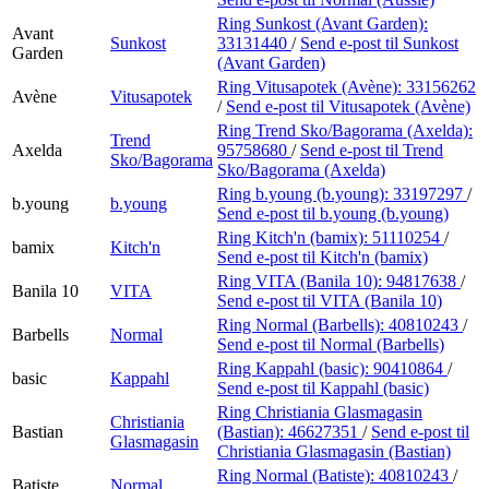
Ring Sunkost (Avant Garden):
Avant
Sunkost
33131440
/
Send e-post
til Sunkost
Garden
(Avant Garden)
Ring Vitusapotek (Avène):
33156262
Avène
Vitusapotek
/
Send e-post
til Vitusapotek (Avène)
Ring Trend Sko/Bagorama (Axelda):
Trend
Axelda
95758680
/
Send e-post
til Trend
Sko/Bagorama
Sko/Bagorama (Axelda)
Ring b.young (b.young):
33197297
/
b.young
b.young
Send e-post
til b.young (b.young)
Ring Kitch'n (bamix):
51110254
/
bamix
Kitch'n
Send e-post
til Kitch'n (bamix)
Ring VITA (Banila 10):
94817638
/
Banila 10
VITA
Send e-post
til VITA (Banila 10)
Ring Normal (Barbells):
40810243
/
Barbells
Normal
Send e-post
til Normal (Barbells)
Ring Kappahl (basic):
90410864
/
basic
Kappahl
Send e-post
til Kappahl (basic)
Ring Christiania Glasmagasin
Christiania
Bastian
(Bastian):
46627351
/
Send e-post
til
Glasmagasin
Christiania Glasmagasin (Bastian)
Ring Normal (Batiste):
40810243
/
Batiste
Normal