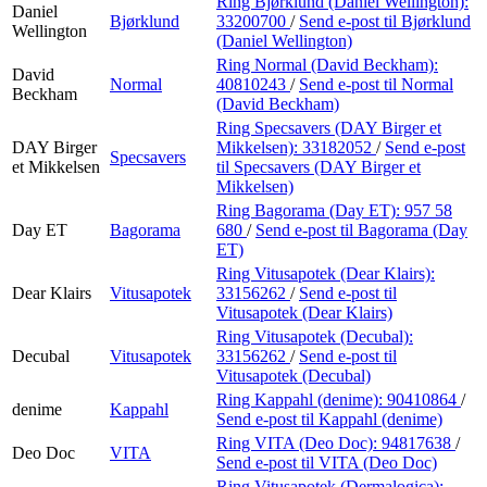
Ring Bjørklund (Daniel Wellington):
Daniel
Bjørklund
33200700
/
Send e-post
til Bjørklund
Wellington
(Daniel Wellington)
Ring Normal (David Beckham):
David
Normal
40810243
/
Send e-post
til Normal
Beckham
(David Beckham)
Ring Specsavers (DAY Birger et
DAY Birger
Mikkelsen):
33182052
/
Send e-post
Specsavers
et Mikkelsen
til Specsavers (DAY Birger et
Mikkelsen)
Ring Bagorama (Day ET):
957 58
Day ET
Bagorama
680
/
Send e-post
til Bagorama (Day
ET)
Ring Vitusapotek (Dear Klairs):
Dear Klairs
Vitusapotek
33156262
/
Send e-post
til
Vitusapotek (Dear Klairs)
Ring Vitusapotek (Decubal):
Decubal
Vitusapotek
33156262
/
Send e-post
til
Vitusapotek (Decubal)
Ring Kappahl (denime):
90410864
/
denime
Kappahl
Send e-post
til Kappahl (denime)
Ring VITA (Deo Doc):
94817638
/
Deo Doc
VITA
Send e-post
til VITA (Deo Doc)
Ring Vitusapotek (Dermalogica):