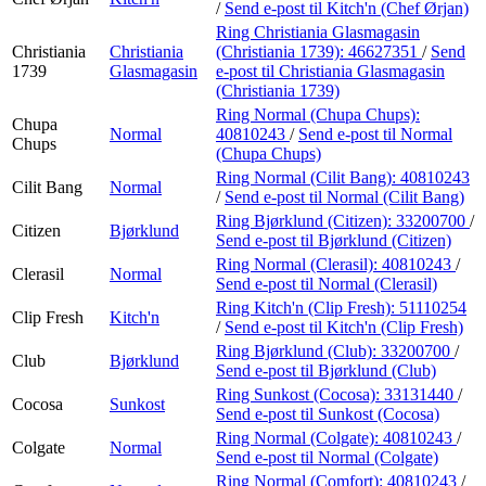
/
Send e-post
til Kitch'n (Chef Ørjan)
Ring Christiania Glasmagasin
Christiania
Christiania
(Christiania 1739):
46627351
/
Send
1739
Glasmagasin
e-post
til Christiania Glasmagasin
(Christiania 1739)
Ring Normal (Chupa Chups):
Chupa
Normal
40810243
/
Send e-post
til Normal
Chups
(Chupa Chups)
Ring Normal (Cilit Bang):
40810243
Cilit Bang
Normal
/
Send e-post
til Normal (Cilit Bang)
Ring Bjørklund (Citizen):
33200700
/
Citizen
Bjørklund
Send e-post
til Bjørklund (Citizen)
Ring Normal (Clerasil):
40810243
/
Clerasil
Normal
Send e-post
til Normal (Clerasil)
Ring Kitch'n (Clip Fresh):
51110254
Clip Fresh
Kitch'n
/
Send e-post
til Kitch'n (Clip Fresh)
Ring Bjørklund (Club):
33200700
/
Club
Bjørklund
Send e-post
til Bjørklund (Club)
Ring Sunkost (Cocosa):
33131440
/
Cocosa
Sunkost
Send e-post
til Sunkost (Cocosa)
Ring Normal (Colgate):
40810243
/
Colgate
Normal
Send e-post
til Normal (Colgate)
Ring Normal (Comfort):
40810243
/