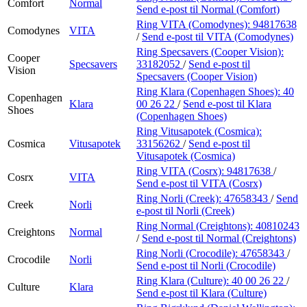
Comfort
Normal
Send e-post
til Normal (Comfort)
Ring VITA (Comodynes):
94817638
Comodynes
VITA
/
Send e-post
til VITA (Comodynes)
Ring Specsavers (Cooper Vision):
Cooper
Specsavers
33182052
/
Send e-post
til
Vision
Specsavers (Cooper Vision)
Ring Klara (Copenhagen Shoes):
40
Copenhagen
Klara
00 26 22
/
Send e-post
til Klara
Shoes
(Copenhagen Shoes)
Ring Vitusapotek (Cosmica):
Cosmica
Vitusapotek
33156262
/
Send e-post
til
Vitusapotek (Cosmica)
Ring VITA (Cosrx):
94817638
/
Cosrx
VITA
Send e-post
til VITA (Cosrx)
Ring Norli (Creek):
47658343
/
Send
Creek
Norli
e-post
til Norli (Creek)
Ring Normal (Creightons):
40810243
Creightons
Normal
/
Send e-post
til Normal (Creightons)
Ring Norli (Crocodile):
47658343
/
Crocodile
Norli
Send e-post
til Norli (Crocodile)
Ring Klara (Culture):
40 00 26 22
/
Culture
Klara
Send e-post
til Klara (Culture)