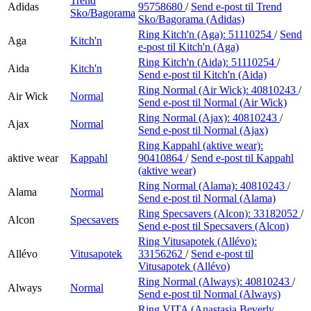
Trend
Min Shopping-app
Adidas
95758680
/
Send e-post
til Trend
Sko/Bagorama
Sko/Bagorama (Adidas)
Parkering
Ring Kitch'n (Aga):
51110254
/
Send
Aga
Kitch'n
e-post
til Kitch'n (Aga)
Ring Kitch'n (Aida):
51110254
/
Aida
Kitch'n
Send e-post
til Kitch'n (Aida)
Ring Normal (Air Wick):
40810243
/
Air Wick
Normal
Send e-post
til Normal (Air Wick)
Ring Normal (Ajax):
40810243
/
Ajax
Normal
Send e-post
til Normal (Ajax)
Ring Kappahl (aktive wear):
aktive wear
Kappahl
90410864
/
Send e-post
til Kappahl
(aktive wear)
Ring Normal (Alama):
40810243
/
Alama
Normal
Send e-post
til Normal (Alama)
Ring Specsavers (Alcon):
33182052
/
Alcon
Specsavers
Send e-post
til Specsavers (Alcon)
Ring Vitusapotek (Allévo):
Allévo
Vitusapotek
33156262
/
Send e-post
til
Vitusapotek (Allévo)
Ring Normal (Always):
40810243
/
Always
Normal
Send e-post
til Normal (Always)
Ring VITA (Anastasia Beverly