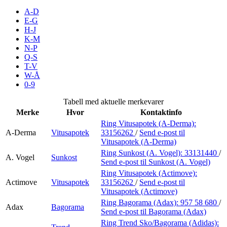
Merker
A-D
E-G
H-J
Inspirasjon
K-M
N-P
Q-S
T-V
Søk
W-Å
0-9
Tabell med aktuelle merkevarer
Merke
Hvor
Kontaktinfo
Åpningstider
Ring Vitusapotek (A-Derma):
A-Derma
Vitusapotek
33156262
/
Send e-post
til
Praktisk informasjon
Vitusapotek (A-Derma)
Ring Sunkost (A. Vogel):
33131440
/
Ledige stillinger
A. Vogel
Sunkost
Send e-post
til Sunkost (A. Vogel)
Ring Vitusapotek (Actimove):
Magasin
Actimove
Vitusapotek
33156262
/
Send e-post
til
Vitusapotek (Actimove)
Gavekort
Ring Bagorama (Adax):
957 58 680
/
Adax
Bagorama
Finn frem
Send e-post
til Bagorama (Adax)
Ring Trend Sko/Bagorama (Adidas):