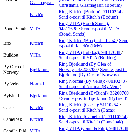
Glasmagasin
Christiania Glasmagasin (Bodum)
Ring Kitch'n (Bodum):
51110254
/
Kitch'n
Send e-post
til Kitch'n (Bodum)
Ring VITA (Bondi Sands):
Bondi Sands
VITA
94817638
/
Send e-post
til VITA
(Bondi Sands)
Ring Kitch'n (Brix):
51110254
/
Send
Brix
Kitch'n
e-post
til Kitch'n (Brix)
Ring VITA (Bulldog):
94817638
/
Bulldog
VITA
Send e-post
til VITA (Bulldog)
Ring Bjørklund (By Olea of
By Olea of
Bjørklund
Norway):
33200700
/
Send e-post
til
Norway
Bjørklund (By Olea of Norway)
Ring Normal (By Veira):
40810243
/
By Veira
Normal
Send e-post
til Normal (By Veira)
Ring Bjørklund (ByBiehl):
33200700
ByBiehl
Bjørklund
/
Send e-post
til Bjørklund (ByBiehl)
Ring Kitch'n (Cacas):
51110254
/
Cacas
Kitch'n
Send e-post
til Kitch'n (Cacas)
Ring Kitch'n (Camelbak):
51110254
/
Camelbak
Kitch'n
Send e-post
til Kitch'n (Camelbak)
Ring VITA (Camilla Pihl):
94817638
Camilla Pihl
VITA