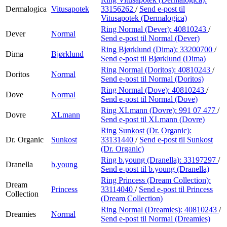
Dermalogica
Vitusapotek
33156262
/
Send e-post
til
Vitusapotek (Dermalogica)
Ring Normal (Dever):
40810243
/
Dever
Normal
Send e-post
til Normal (Dever)
Ring Bjørklund (Dima):
33200700
/
Dima
Bjørklund
Send e-post
til Bjørklund (Dima)
Ring Normal (Doritos):
40810243
/
Doritos
Normal
Send e-post
til Normal (Doritos)
Ring Normal (Dove):
40810243
/
Dove
Normal
Send e-post
til Normal (Dove)
Ring XLmann (Dovre):
991 07 477
/
Dovre
XLmann
Send e-post
til XLmann (Dovre)
Ring Sunkost (Dr. Organic):
Dr. Organic
Sunkost
33131440
/
Send e-post
til Sunkost
(Dr. Organic)
Ring b.young (Dranella):
33197297
/
Dranella
b.young
Send e-post
til b.young (Dranella)
Ring Princess (Dream Collection):
Dream
Princess
33114040
/
Send e-post
til Princess
Collection
(Dream Collection)
Ring Normal (Dreamies):
40810243
/
Dreamies
Normal
Send e-post
til Normal (Dreamies)