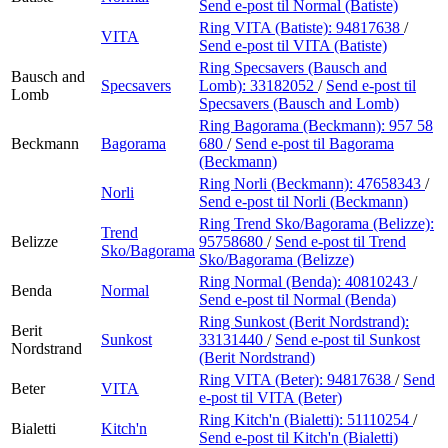
Send e-post
til Normal (Batiste)
Ring VITA (Batiste):
94817638
/
VITA
Send e-post
til VITA (Batiste)
Ring Specsavers (Bausch and
Bausch and
Specsavers
Lomb):
33182052
/
Send e-post
til
Lomb
Specsavers (Bausch and Lomb)
Ring Bagorama (Beckmann):
957 58
Beckmann
Bagorama
680
/
Send e-post
til Bagorama
(Beckmann)
Ring Norli (Beckmann):
47658343
/
Norli
Send e-post
til Norli (Beckmann)
Ring Trend Sko/Bagorama (Belizze):
Trend
Belizze
95758680
/
Send e-post
til Trend
Sko/Bagorama
Sko/Bagorama (Belizze)
Ring Normal (Benda):
40810243
/
Benda
Normal
Send e-post
til Normal (Benda)
Ring Sunkost (Berit Nordstrand):
Berit
Sunkost
33131440
/
Send e-post
til Sunkost
Nordstrand
(Berit Nordstrand)
Ring VITA (Beter):
94817638
/
Send
Beter
VITA
e-post
til VITA (Beter)
Ring Kitch'n (Bialetti):
51110254
/
Bialetti
Kitch'n
Send e-post
til Kitch'n (Bialetti)