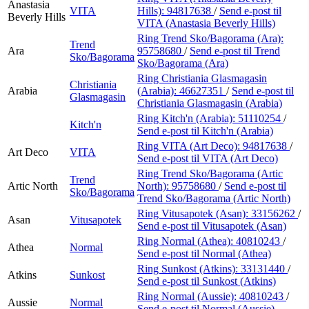
Anastasia
VITA
Hills):
94817638
/
Send e-post
til
Beverly Hills
VITA (Anastasia Beverly Hills)
Ring Trend Sko/Bagorama (Ara):
Trend
Ara
95758680
/
Send e-post
til Trend
Sko/Bagorama
Sko/Bagorama (Ara)
Ring Christiania Glasmagasin
Christiania
Arabia
(Arabia):
46627351
/
Send e-post
til
Glasmagasin
Christiania Glasmagasin (Arabia)
Ring Kitch'n (Arabia):
51110254
/
Kitch'n
Send e-post
til Kitch'n (Arabia)
Ring VITA (Art Deco):
94817638
/
Art Deco
VITA
Send e-post
til VITA (Art Deco)
Ring Trend Sko/Bagorama (Artic
Trend
Artic North
North):
95758680
/
Send e-post
til
Sko/Bagorama
Trend Sko/Bagorama (Artic North)
Ring Vitusapotek (Asan):
33156262
/
Asan
Vitusapotek
Send e-post
til Vitusapotek (Asan)
Ring Normal (Athea):
40810243
/
Athea
Normal
Send e-post
til Normal (Athea)
Ring Sunkost (Atkins):
33131440
/
Atkins
Sunkost
Send e-post
til Sunkost (Atkins)
Ring Normal (Aussie):
40810243
/
Aussie
Normal
Send e-post
til Normal (Aussie)