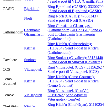
/
Send e-post
til VITA (Camilla Pihl)
Ring Bjørklund (CASIO):
33200700
CASIO
Bjørklund
/
Send e-post
til Bjørklund (CASIO)
Ring Norli (CASIO):
47658343
/
Norli
Send e-post
til Norli (CASIO)
Ring Christiania Glasmagasin
Christiania
(Cathrineholm):
46627351
/
Send e-
Cathrineholm
Glasmagasin
post
til Christiania Glasmagasin
(Cathrineholm)
Ring Kitch'n (Cathrineholm):
Kitch'n
51110254
/
Send e-post
til Kitch'n
(Cathrineholm)
Ring Sunkost (Cavaliere):
33131440
Cavaliere
Sunkost
/
Send e-post
til Sunkost (Cavaliere)
Ring Vitusapotek (CCS):
33156262
/
CCS
Vitusapotek
Send e-post
til Vitusapotek (CCS)
Ring Kitch'n (Cemo Gourmet):
Cemo
Kitch'n
51110254
/
Send e-post
til Kitch'n
Gourmet
(Cemo Gourmet)
Ring Vitusapotek (CeraVe):
CeraVe
Vitusapotek
33156262
/
Send e-post
til
Vitusapotek (CeraVe)
Ring Kitch'n (Chef Ørjan):
51110254
Chef Ørjan
Kitch'n