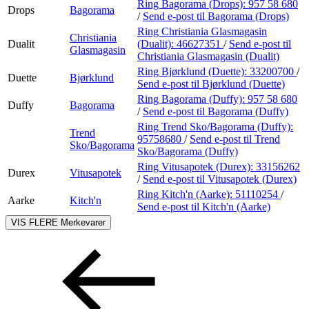
Ring Bagorama (Drops):
957 58 680
Drops
Bagorama
/
Send e-post
til Bagorama (Drops)
Ring Christiania Glasmagasin
Christiania
Dualit
(Dualit):
46627351
/
Send e-post
til
Glasmagasin
Christiania Glasmagasin (Dualit)
Ring Bjørklund (Duette):
33200700
/
Duette
Bjørklund
Send e-post
til Bjørklund (Duette)
Ring Bagorama (Duffy):
957 58 680
Duffy
Bagorama
/
Send e-post
til Bagorama (Duffy)
Ring Trend Sko/Bagorama (Duffy):
Trend
95758680
/
Send e-post
til Trend
Sko/Bagorama
Sko/Bagorama (Duffy)
Ring Vitusapotek (Durex):
33156262
Durex
Vitusapotek
/
Send e-post
til Vitusapotek (Durex)
Ring Kitch'n (Aarke):
51110254
/
Aarke
Kitch'n
Send e-post
til Kitch'n (Aarke)
VIS FLERE
Merkevarer