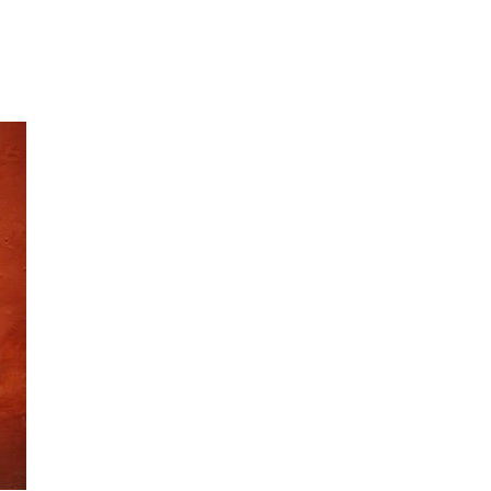
Merker
Inspirasjon
Søk
Åpningstider
Praktisk informasjon
Ledige stillinger
Magasin
Gavekort
Finn frem