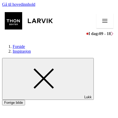
Gå til hovedinnhold
I dag:
09 - 18
Forside
Inspirasjon
Butikker
Mat og drikke
Helse
Lukk
Aktiviteter
Forrige bilde
Tilbud