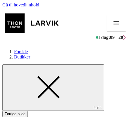
Gå til hovedinnhold
I dag:
09 - 20
Forside
Butikker
Butikker
Mat og drikke
Helse
Lukk
Aktiviteter
Forrige bilde
Tilbud