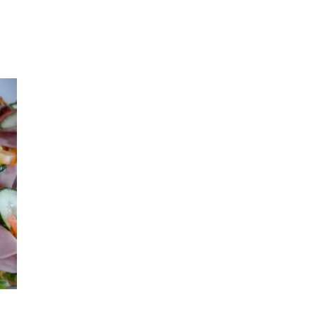
Merker
Inspirasjon
Søk
Åpningstider
Praktisk informasjon
Ledige stillinger
Magasin
Gavekort
Finn frem