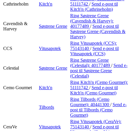
Cathrineholm
Kitch'n
51111742
/
Send e-post
til
Kitch'n (Cathrineholm)
Ring Søstrene Grene
(Cavendish & Harvey):
Cavendish &
Søstrene Grene
40177489
/
Send e-post
til
Harvey
Søstrene Grene (Cavendish &
Harvey)
Ring Vitusapotek (CCS):
CCS
Vitusapotek
75143140
/
Send e-post
til
Vitusapotek (CCS)
Ring Søstrene Grene
(Celestial):
40177489
/
Send e-
Celestial
Søstrene Grene
post
til Søstrene Grene
(Celestial)
Ring Kitch'n (Cemo Gourmet):
Cemo Gourmet
Kitch'n
51111742
/
Send e-post
til
Kitch'n (Cemo Gourmet)
Ring Tilbords (Cemo
Gourmet):
40441300
/
Send e-
Tilbords
post
til Tilbords (Cemo
Gourmet)
Ring Vitusapotek (CeraVe):
CeraVe
Vitusapotek
75143140
/
Send e-post
til