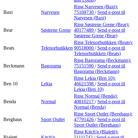
Ring Narvesen (Baxt):
Baxt
Narvesen
75169730
/
Send e-post
til
Narvesen (Baxt)
Ring Søstrene Grene (Bear):
Bear
Søstrene Grene
40177489
/
Send e-post
til
Søstrene Grene (Bear)
Ring Telenorbutikken (Beats):
Beats
Telenorbutikken
90518000
/
Send e-post
til
Telenorbutikken (Beats)
Ring Bagorama (Beckmann):
Beckmann
Bagorama
75151590
/
Send e-post
til
Bagorama (Beckmann)
Ring Lekia (Ben 10):
Ben 10
Lekia
46621598
/
Send e-post
til
Lekia (Ben 10)
Ring Normal (Benda):
Benda
Normal
40810217
/
Send e-post
til
Normal (Benda)
Ring Sport Outlet (Berghaus):
Berghaus
Sport Outlet
47791426
/
Send e-post
til
Sport Outlet (Berghaus)
Ring Kitch'n (Bialetti):
Bialetti
Kitch'n
51111742
/
Send e-post
til