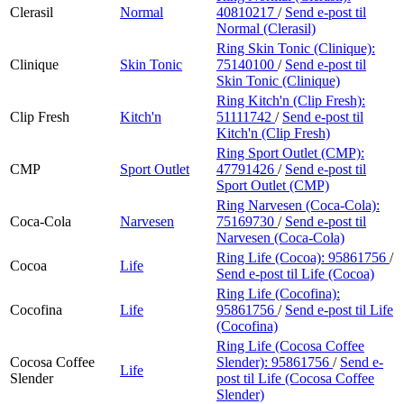
Clerasil
Normal
40810217
/
Send e-post
til
Normal (Clerasil)
Ring Skin Tonic (Clinique):
Clinique
Skin Tonic
75140100
/
Send e-post
til
Skin Tonic (Clinique)
Ring Kitch'n (Clip Fresh):
Clip Fresh
Kitch'n
51111742
/
Send e-post
til
Kitch'n (Clip Fresh)
Ring Sport Outlet (CMP):
CMP
Sport Outlet
47791426
/
Send e-post
til
Sport Outlet (CMP)
Ring Narvesen (Coca-Cola):
Coca-Cola
Narvesen
75169730
/
Send e-post
til
Narvesen (Coca-Cola)
Ring Life (Cocoa):
95861756
/
Cocoa
Life
Send e-post
til Life (Cocoa)
Ring Life (Cocofina):
Cocofina
Life
95861756
/
Send e-post
til Life
(Cocofina)
Ring Life (Cocosa Coffee
Cocosa Coffee
Slender):
95861756
/
Send e-
Life
Slender
post
til Life (Cocosa Coffee
Slender)