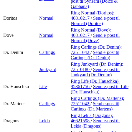
post
til Synsam (Dolce &
Gabbana)
Ring Normal (Doritos):
Doritos
Normal
40810217
/
Send e-post
til
Normal (Doritos)
Ring Normal (Dove):
Dove
Normal
40810217
/
Send e-post
til
Normal (Dove)
Ring Carlings (Dr. Denim):
Dr. Denim
Carlings
72511042
/
Send e-post
til
Carlings (Dr. Denim)
Ring Junkyard (Dr. Denim):
Junkyard
72510180
/
Send e-post
til
Junkyard (Dr. Denim)
Ring Life (Dr. Hauschka):
Dr. Hauschka
Life
95861756
/
Send e-post
til Life
(Dr. Hauschka)
Ring Carlings (Dr. Martens):
Dr. Martens
Carlings
72511042
/
Send e-post
til
Carlings (Dr. Martens)
Ring Lekia (Dragons):
Dragons
Lekia
46621598
/
Send e-post
til
Lekia (Dragons)