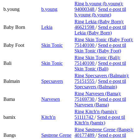
Ring b.young (b.young):
b.young
b.young
94000348
/
Send e-post
til
b.young (b.young)
Ring Lekia (Baby Born):
Baby Born
Lekia
46621598
/
Send e-post
til
Lekia (Baby Born)
Ring Skin Tonic (Baby Foot):
Baby Foot
Skin Tonic
75140100
/
Send e-post
til
Skin Tonic (Baby Foot)
Ring Skin Tonic (Bali):
Bali
Skin Tonic
75140100
/
Send e-post
til
Skin Tonic (Bali)
Ring Specsavers (Balmain):
Balmain
Specsavers
75151555
/
Send e-post
til
Specsavers (Balmain)
Ring Narvesen (Bama):
Bama
Narvesen
75169730
/
Send e-post
til
Narvesen (Bama)
Ring Kitch'n (bamix):
bamix
Kitch'n
51111742
/
Send e-post
til
Kitch'n (bamix)
Ring Søstrene Grene (Bangs):
Bangs
Søstrene Grene
40177489
/
Send e-post
til