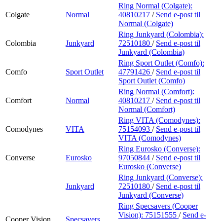
Ring Normal (Colgate):
Colgate
Normal
40810217
/
Send e-post
til
Normal (Colgate)
Ring Junkyard (Colombia):
Colombia
Junkyard
72510180
/
Send e-post
til
Junkyard (Colombia)
Ring Sport Outlet (Comfo):
Comfo
Sport Outlet
47791426
/
Send e-post
til
Sport Outlet (Comfo)
Ring Normal (Comfort):
Comfort
Normal
40810217
/
Send e-post
til
Normal (Comfort)
Ring VITA (Comodynes):
Comodynes
VITA
75154093
/
Send e-post
til
VITA (Comodynes)
Ring Eurosko (Converse):
Converse
Eurosko
97050844
/
Send e-post
til
Eurosko (Converse)
Ring Junkyard (Converse):
Junkyard
72510180
/
Send e-post
til
Junkyard (Converse)
Ring Specsavers (Cooper
Vision):
75151555
/
Send e-
Cooper Vision
Specsavers