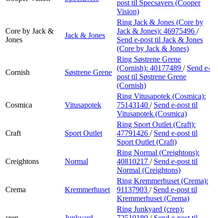
post
til Specsavers (Cooper
Vision)
Ring Jack & Jones (Core by
Core by Jack &
Jack & Jones):
46975496
/
Jack & Jones
Jones
Send e-post
til Jack & Jones
(Core by Jack & Jones)
Ring Søstrene Grene
(Cornish):
40177489
/
Send e-
Cornish
Søstrene Grene
post
til Søstrene Grene
(Cornish)
Ring Vitusapotek (Cosmica):
Cosmica
Vitusapotek
75143140
/
Send e-post
til
Vitusapotek (Cosmica)
Ring Sport Outlet (Craft):
Craft
Sport Outlet
47791426
/
Send e-post
til
Sport Outlet (Craft)
Ring Normal (Creightons):
Creightons
Normal
40810217
/
Send e-post
til
Normal (Creightons)
Ring Kremmerhuset (Crema):
Crema
Kremmerhuset
91137903
/
Send e-post
til
Kremmerhuset (Crema)
Ring Junkyard (crep):
crep
Junkyard
72510180
/
Send e-post
til