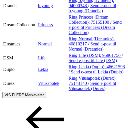
Ring b.young (Dranella):
Dranella
b.young
94000348
/
Send e-post
til
b.young (Dranella)
Ring Princess (Dream
Collection):
75155100
/
Send
Dream Collection
Princess
e-post
til Princess (Dream
Collection)
Ring Normal (Dreamies):
Dreamies
Normal
40810217
/
Send e-post
til
Normal (Dreamies)
Ring Life (DSM):
95861756
/
DSM
Life
Send e-post
til Life (DSM)
Ring Lekia (Duplo):
46621598
Duplo
Lekia
/
Send e-post
til Lekia (Duplo)
Ring Vitusapotek (Durex):
Durex
Vitusapotek
75143140
/
Send e-post
til
Vitusapotek (Durex)
VIS FLERE
Merkevarer