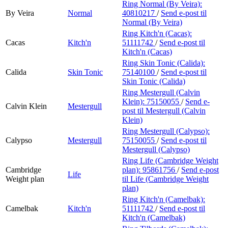
Ring Normal (By Veira):
By Veira
Normal
40810217
/
Send e-post
til
Normal (By Veira)
Ring Kitch'n (Cacas):
Cacas
Kitch'n
51111742
/
Send e-post
til
Kitch'n (Cacas)
Ring Skin Tonic (Calida):
Calida
Skin Tonic
75140100
/
Send e-post
til
Skin Tonic (Calida)
Ring Mestergull (Calvin
Klein):
75150055
/
Send e-
Calvin Klein
Mestergull
post
til Mestergull (Calvin
Klein)
Ring Mestergull (Calypso):
Calypso
Mestergull
75150055
/
Send e-post
til
Mestergull (Calypso)
Ring Life (Cambridge Weight
Cambridge
plan):
95861756
/
Send e-post
Life
Weight plan
til Life (Cambridge Weight
plan)
Ring Kitch'n (Camelbak):
Camelbak
Kitch'n
51111742
/
Send e-post
til
Kitch'n (Camelbak)