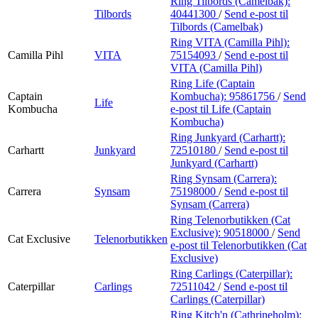
Ring Tilbords (Camelbak):
Tilbords
40441300
/
Send e-post
til
Tilbords (Camelbak)
Ring VITA (Camilla Pihl):
Camilla Pihl
VITA
75154093
/
Send e-post
til
VITA (Camilla Pihl)
Ring Life (Captain
Captain
Kombucha):
95861756
/
Send
Life
Kombucha
e-post
til Life (Captain
Kombucha)
Ring Junkyard (Carhartt):
Carhartt
Junkyard
72510180
/
Send e-post
til
Junkyard (Carhartt)
Ring Synsam (Carrera):
Carrera
Synsam
75198000
/
Send e-post
til
Synsam (Carrera)
Ring Telenorbutikken (Cat
Exclusive):
90518000
/
Send
Cat Exclusive
Telenorbutikken
e-post
til Telenorbutikken (Cat
Exclusive)
Ring Carlings (Caterpillar):
Caterpillar
Carlings
72511042
/
Send e-post
til
Carlings (Caterpillar)
Ring Kitch'n (Cathrineholm):