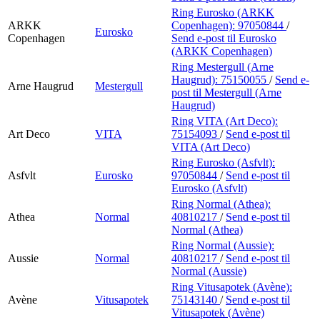
Ring Eurosko (ARKK
ARKK
Copenhagen):
97050844
/
Eurosko
Copenhagen
Send e-post
til Eurosko
(ARKK Copenhagen)
Ring Mestergull (Arne
Haugrud):
75150055
/
Send e-
Arne Haugrud
Mestergull
post
til Mestergull (Arne
Haugrud)
Ring VITA (Art Deco):
Art Deco
VITA
75154093
/
Send e-post
til
VITA (Art Deco)
Ring Eurosko (Asfvlt):
Asfvlt
Eurosko
97050844
/
Send e-post
til
Eurosko (Asfvlt)
Ring Normal (Athea):
Athea
Normal
40810217
/
Send e-post
til
Normal (Athea)
Ring Normal (Aussie):
Aussie
Normal
40810217
/
Send e-post
til
Normal (Aussie)
Ring Vitusapotek (Avène):
Avène
Vitusapotek
75143140
/
Send e-post
til
Vitusapotek (Avène)