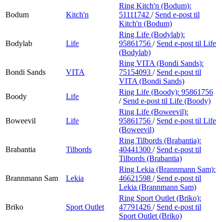
Ring Kitch'n (Bodum):
Bodum
Kitch'n
51111742
/
Send e-post
til
Kitch'n (Bodum)
Ring Life (Bodylab):
Bodylab
Life
95861756
/
Send e-post
til Life
(Bodylab)
Ring VITA (Bondi Sands):
Bondi Sands
VITA
75154093
/
Send e-post
til
VITA (Bondi Sands)
Ring Life (Boody):
95861756
Boody
Life
/
Send e-post
til Life (Boody)
Ring Life (Boweevil):
Boweevil
Life
95861756
/
Send e-post
til Life
(Boweevil)
Ring Tilbords (Brabantia):
Brabantia
Tilbords
40441300
/
Send e-post
til
Tilbords (Brabantia)
Ring Lekia (Brannmann Sam):
Brannmann Sam
Lekia
46621598
/
Send e-post
til
Lekia (Brannmann Sam)
Ring Sport Outlet (Briko):
Briko
Sport Outlet
47791426
/
Send e-post
til
Sport Outlet (Briko)