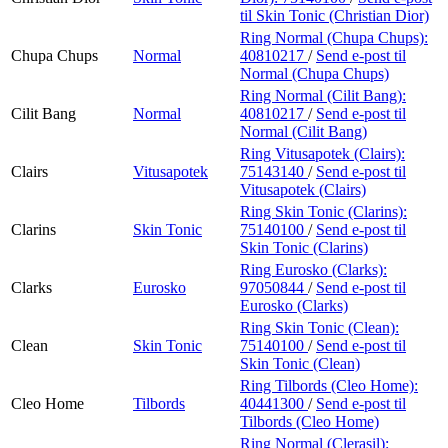
til Skin Tonic (Christian Dior)
Ring Normal (Chupa Chups):
Chupa Chups
Normal
40810217
/
Send e-post
til
Normal (Chupa Chups)
Ring Normal (Cilit Bang):
Cilit Bang
Normal
40810217
/
Send e-post
til
Normal (Cilit Bang)
Ring Vitusapotek (Clairs):
Clairs
Vitusapotek
75143140
/
Send e-post
til
Vitusapotek (Clairs)
Ring Skin Tonic (Clarins):
Clarins
Skin Tonic
75140100
/
Send e-post
til
Skin Tonic (Clarins)
Ring Eurosko (Clarks):
Clarks
Eurosko
97050844
/
Send e-post
til
Eurosko (Clarks)
Ring Skin Tonic (Clean):
Clean
Skin Tonic
75140100
/
Send e-post
til
Skin Tonic (Clean)
Ring Tilbords (Cleo Home):
Cleo Home
Tilbords
40441300
/
Send e-post
til
Tilbords (Cleo Home)
Ring Normal (Clerasil):