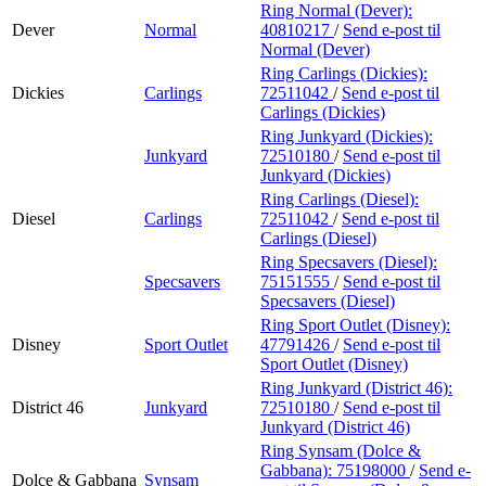
Ring Normal (Dever):
Dever
Normal
40810217
/
Send e-post
til
Normal (Dever)
Ring Carlings (Dickies):
Dickies
Carlings
72511042
/
Send e-post
til
Carlings (Dickies)
Ring Junkyard (Dickies):
Junkyard
72510180
/
Send e-post
til
Junkyard (Dickies)
Ring Carlings (Diesel):
Diesel
Carlings
72511042
/
Send e-post
til
Carlings (Diesel)
Ring Specsavers (Diesel):
Specsavers
75151555
/
Send e-post
til
Specsavers (Diesel)
Ring Sport Outlet (Disney):
Disney
Sport Outlet
47791426
/
Send e-post
til
Sport Outlet (Disney)
Ring Junkyard (District 46):
District 46
Junkyard
72510180
/
Send e-post
til
Junkyard (District 46)
Ring Synsam (Dolce &
Gabbana):
75198000
/
Send e-
Dolce & Gabbana
Synsam