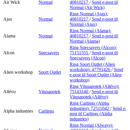
Air Wick
Normal
40810217
/
Send e-post
til
Normal (Air Wick)
Ring Normal (Ajax):
Ajax
Normal
40810217
/
Send e-post
til
Normal (Ajax)
Ring Normal (Alama):
Alama
Normal
40810217
/
Send e-post
til
Normal (Alama)
Ring Specsavers (Alcon):
Alcon
Specsavers
75151555
/
Send e-post
til
Specsavers (Alcon)
Ring Sport Outlet (Alien
workshop):
47791426
/
Send
Alien workshop
Sport Outlet
e-post
til Sport Outlet (Alien
workshop)
Ring Vitusapotek (Allévo):
Allévo
Vitusapotek
75143140
/
Send e-post
til
Vitusapotek (Allévo)
Ring Carlings (Alpha
industries):
72511042
/
Send e-
Alpha industries
Carlings
post
til Carlings (Alpha
industries)
Ring Normal (Always):