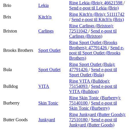
Ring Lekia (Brio):
46621598
/
Brio
Lekia
Send e-post
til Lekia (Brio)
Ring Kitch'n (Brix):
51111742
Brix
Kitch'n
/
Send e-post
til Kitch'n (Brix)
Ring Carlings (Brixton):
Brixton
Carlings
72511042
/
Send e-post
til
Carlings (Brixton)
Ring Sport Outlet (Brooks
Brothers):
47791426
/
Send e-
Brooks Brothers
Sport Outlet
post
til Sport Outlet (Brooks
Brothers)
Ring Sport Outlet (Bula):
Bula
Sport Outlet
47791426
/
Send e-post
til
Sport Outlet (Bula)
Ring VITA (Bulldog):
Bulldog
VITA
75154093
/
Send e-post
til
VITA (Bulldog)
Ring Skin Tonic (Burberry):
Burberry
Skin Tonic
75140100
/
Send e-post
til
Skin Tonic (Burberry)
Ring Junkyard (Butter Goods):
Butter Goods
Junkyard
72510180
/
Send e-post
til
Junkyard (Butter Goods)