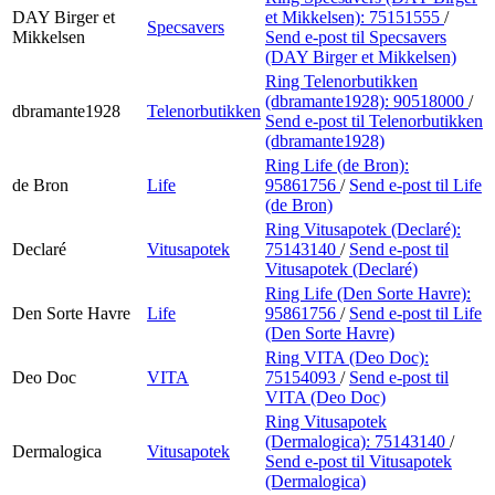
DAY Birger et
et Mikkelsen):
75151555
/
Specsavers
Mikkelsen
Send e-post
til Specsavers
(DAY Birger et Mikkelsen)
Ring Telenorbutikken
(dbramante1928):
90518000
/
dbramante1928
Telenorbutikken
Send e-post
til Telenorbutikken
(dbramante1928)
Ring Life (de Bron):
de Bron
Life
95861756
/
Send e-post
til Life
(de Bron)
Ring Vitusapotek (Declaré):
Declaré
Vitusapotek
75143140
/
Send e-post
til
Vitusapotek (Declaré)
Ring Life (Den Sorte Havre):
Den Sorte Havre
Life
95861756
/
Send e-post
til Life
(Den Sorte Havre)
Ring VITA (Deo Doc):
Deo Doc
VITA
75154093
/
Send e-post
til
VITA (Deo Doc)
Ring Vitusapotek
(Dermalogica):
75143140
/
Dermalogica
Vitusapotek
Send e-post
til Vitusapotek
(Dermalogica)