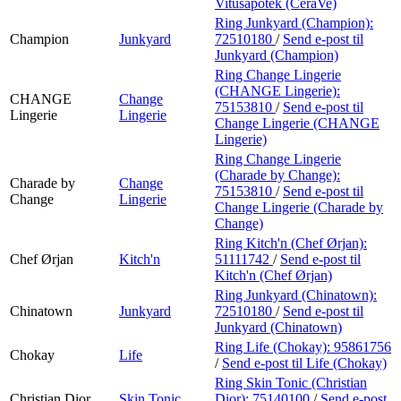
Vitusapotek (CeraVe)
Ring Junkyard (Champion):
Champion
Junkyard
72510180
/
Send e-post
til
Junkyard (Champion)
Ring Change Lingerie
(CHANGE Lingerie):
CHANGE
Change
75153810
/
Send e-post
til
Lingerie
Lingerie
Change Lingerie (CHANGE
Lingerie)
Ring Change Lingerie
(Charade by Change):
Charade by
Change
75153810
/
Send e-post
til
Change
Lingerie
Change Lingerie (Charade by
Change)
Ring Kitch'n (Chef Ørjan):
Chef Ørjan
Kitch'n
51111742
/
Send e-post
til
Kitch'n (Chef Ørjan)
Ring Junkyard (Chinatown):
Chinatown
Junkyard
72510180
/
Send e-post
til
Junkyard (Chinatown)
Ring Life (Chokay):
95861756
Chokay
Life
/
Send e-post
til Life (Chokay)
Ring Skin Tonic (Christian
Christian Dior
Skin Tonic
Dior):
75140100
/
Send e-post