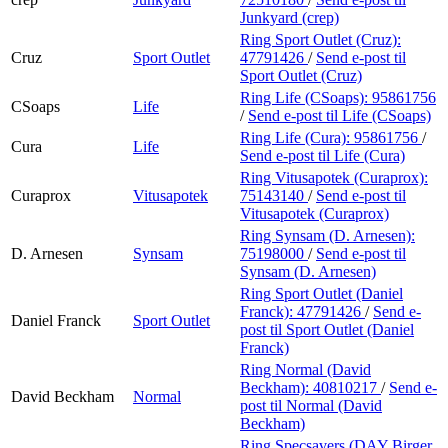
Junkyard (crep)
Ring Sport Outlet (Cruz):
Cruz
Sport Outlet
47791426
/
Send e-post
til
Sport Outlet (Cruz)
Ring Life (CSoaps):
95861756
CSoaps
Life
/
Send e-post
til Life (CSoaps)
Ring Life (Cura):
95861756
/
Cura
Life
Send e-post
til Life (Cura)
Ring Vitusapotek (Curaprox):
Curaprox
Vitusapotek
75143140
/
Send e-post
til
Vitusapotek (Curaprox)
Ring Synsam (D. Arnesen):
D. Arnesen
Synsam
75198000
/
Send e-post
til
Synsam (D. Arnesen)
Ring Sport Outlet (Daniel
Franck):
47791426
/
Send e-
Daniel Franck
Sport Outlet
post
til Sport Outlet (Daniel
Franck)
Ring Normal (David
Beckham):
40810217
/
Send e-
David Beckham
Normal
post
til Normal (David
Beckham)
Ring Specsavers (DAY Birger