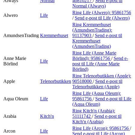
Always
Normal
40810217
/
Send e-post
til
Normal (Always)
Ring Life (Alwero):
95861756
Alwero
Life
/
Send e-post
til Life (Alwero)
Ring Kremmerhuset
(AmundsenTrading):
AmundsenTrading
Kremmerhuset
91137903
/
Send e-post
til
Kremmerhuset
(AmundsenTrading)
Ring Life (Anne Marie
Anne Marie
Börlind):
95861756
/
Send e-
Life
Börlind
post
til Life (Anne Marie
Börlind)
Ring Telenorbutikken (Apple):
Apple
Telenorbutikken
90518000
/
Send e-post
til
Telenorbutikken (Apple)
Ring Life (Aqua Oleum):
Aqua Oleum
Life
95861756
/
Send e-post
til Life
(Aqua Oleum)
Ring Kitch'n (Arabia):
Arabia
Kitch'n
51111742
/
Send e-post
til
Kitch'n (Arabia)
Ring Life (Arcon):
95861756
/
Arcon
Life
Send e-post
til Life (Arcon)