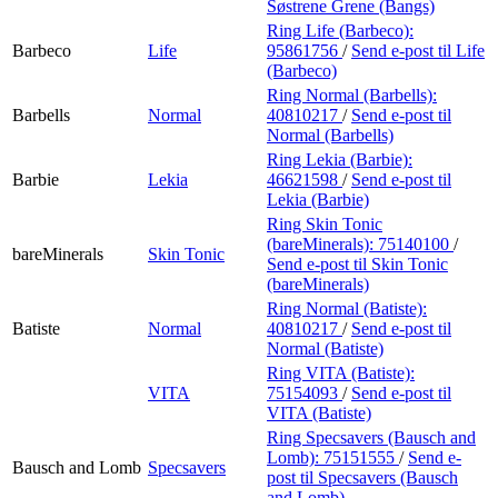
Søstrene Grene (Bangs)
Ring Life (Barbeco):
Barbeco
Life
95861756
/
Send e-post
til Life
(Barbeco)
Ring Normal (Barbells):
Barbells
Normal
40810217
/
Send e-post
til
Normal (Barbells)
Ring Lekia (Barbie):
Barbie
Lekia
46621598
/
Send e-post
til
Lekia (Barbie)
Ring Skin Tonic
(bareMinerals):
75140100
/
bareMinerals
Skin Tonic
Send e-post
til Skin Tonic
(bareMinerals)
Ring Normal (Batiste):
Batiste
Normal
40810217
/
Send e-post
til
Normal (Batiste)
Ring VITA (Batiste):
VITA
75154093
/
Send e-post
til
VITA (Batiste)
Ring Specsavers (Bausch and
Lomb):
75151555
/
Send e-
Bausch and Lomb
Specsavers
post
til Specsavers (Bausch
and Lomb)