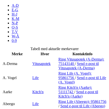
Inspirasjon
A-D
E-G
H-J
K-M
N-P
Søk
Q-S
T-V
W-Å
0-9
Åpningstider
Tabell med aktuelle merkevarer
Merke
Hvor
Kontaktinfo
Praktisk informasjon
Ring Vitusapotek (A-Derma):
A-Derma
Vitusapotek
75143140
/
Send e-post
til
Ledige stillinger
Vitusapotek (A-Derma)
Magasin
Ring Life (A. Vogel):
A. Vogel
Life
95861756
/
Send e-post
til Life
(A. Vogel)
Gavekort
Ring Kitch'n (Aarke):
Finn frem
Aarke
Kitch'n
51111742
/
Send e-post
til
Kitch'n (Aarke)
Ring Life (Abeego):
95861756
Abeego
Life
/
Send e-post
til Life (Abeego)