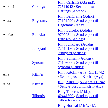
Ring Carlings (Abrand):
Abrand
Carlings
72511042
/
Send e-post
til
Carlings (Abrand)
Ring Bagorama (Adax):
Adax
Bagorama
75151590
/
Send e-post
til
Bagorama (Adax)
Ring Eurosko (Adidas):
Adidas
Eurosko
97050844
/
Send e-post
til
Eurosko (Adidas)
Ring Junkyard (Adidas):
Junkyard
72510180
/
Send e-post
til
Junkyard (Adidas)
Ring Synsam (Adidas):
Synsam
75198000
/
Send e-post
til
Synsam (Adidas)
Ring Kitch'n (Aga):
51111742
Aga
Kitch'n
/
Send e-post
til Kitch'n (Aga)
Ring Kitch'n (Aida):
51111742
Aida
Kitch'n
/
Send e-post
til Kitch'n (Aida)
Ring Tilbords (Aida):
Tilbords
40441300
/
Send e-post
til
Tilbords (Aida)
Ring Normal (Air Wick):