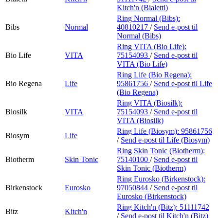
Kitch'n (Bialetti)
Ring Normal (Bibs):
Bibs
Normal
40810217
/
Send e-post
til
Normal (Bibs)
Ring VITA (Bio Life):
Bio Life
VITA
75154093
/
Send e-post
til
VITA (Bio Life)
Ring Life (Bio Regena):
Bio Regena
Life
95861756
/
Send e-post
til Life
(Bio Regena)
Ring VITA (Biosilk):
Biosilk
VITA
75154093
/
Send e-post
til
VITA (Biosilk)
Ring Life (Biosym):
95861756
Biosym
Life
/
Send e-post
til Life (Biosym)
Ring Skin Tonic (Biotherm):
Biotherm
Skin Tonic
75140100
/
Send e-post
til
Skin Tonic (Biotherm)
Ring Eurosko (Birkenstock):
Birkenstock
Eurosko
97050844
/
Send e-post
til
Eurosko (Birkenstock)
Ring Kitch'n (Bitz):
51111742
Bitz
Kitch'n
/
Send e-post
til Kitch'n (Bitz)