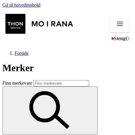
Gå til hovedinnhold
Stengt
Forside
Merker
Butikker
Finn merkevare
Mat og drikke
Aktiviteter
Tilbud
Merker