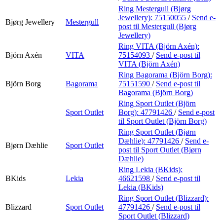
Ring Mestergull (Bjørg
Jewellery):
75150055
/
Send e-
Bjørg Jewellery
Mestergull
post
til Mestergull (Bjørg
Jewellery)
Ring VITA (Björn Axén):
Björn Axén
VITA
75154093
/
Send e-post
til
VITA (Björn Axén)
Ring Bagorama (Björn Borg):
Björn Borg
Bagorama
75151590
/
Send e-post
til
Bagorama (Björn Borg)
Ring Sport Outlet (Björn
Sport Outlet
Borg):
47791426
/
Send e-post
til Sport Outlet (Björn Borg)
Ring Sport Outlet (Bjørn
Dæhlie):
47791426
/
Send e-
Bjørn Dæhlie
Sport Outlet
post
til Sport Outlet (Bjørn
Dæhlie)
Ring Lekia (BKids):
BKids
Lekia
46621598
/
Send e-post
til
Lekia (BKids)
Ring Sport Outlet (Blizzard):
Blizzard
Sport Outlet
47791426
/
Send e-post
til
Sport Outlet (Blizzard)