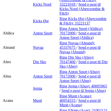
Kicks Nord
33221018
/
Send e-post
til
Kicks Nord (Abercrombie &
Fitch)
Ring Kicks Øst (Abercrombie
Kicks Øst
& Fitch):
33221137
Ring Anton Sport (Abilica):
Abilica
Anton Sport
70172000
/
Send e-post
til
Anton Sport (Abilica)
Ring Nuvaa (Abrand):
Abrand
Nuvaa
45337675
/
Send e-post
til
Nuvaa (Abrand)
Ring Din Sko (Abro):
Abro
Din Sko
70147400
/
Send e-post
til Din
Sko (Abro)
Ring Anton Sport (Abus):
Abus
Anton Sport
70172000
/
Send e-post
til
Anton Sport (Abus)
Ring Jernia (Abus):
40005965
Jernia
/
Send e-post
til Jernia (Abus)
Ring Musti (Acana):
Acana
Musti
46954333
/
Send e-post
til
Musti (Acana)
Ring Elkjøp (Acer):
21002121