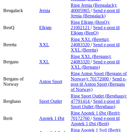
Ring Jernia (Bengalack):
Bengalack
Jernia
40005965
/
Send e-post
til
Jernia (Bengalack)
Ring Elkjøp (BenQ):
BenQ
Elkjøp
21002121
/
Send e-post
til
Elkjøp (BenQ)
Ring XXL (Beretta):
Beretta
XXL
24083320
/
Send e-post
til
XXL (Beretta)
Ring XXL (Bergans):
Bergans
XXL
24083320
/
Send e-post
til
XXL (Bergans)
Ring Anton Sport (Bergans of
Bergans of
Norway):
70172000
/
Send e-
Anton Sport
Norway
post
til Anton Sport (Bergans
of Norway)
Ring Sport Outlet (Berghaus):
Berghaus
Sport Outlet
47791414
/
Send e-post
til
Sport Outlet (Berghaus)
Ring Apotek 1 Øst (Berit):
Berit
Apotek 1 Øst
70172760
/
Send e-post
til
Apotek 1 Øst (Berit)
Ring Apotek 1 Syd (Berit):