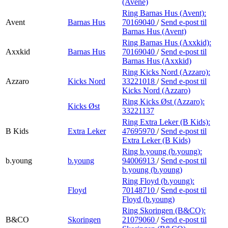
(Avène)
Ring Barnas Hus (Avent):
Avent
Barnas Hus
70169040
/
Send e-post
til
Barnas Hus (Avent)
Ring Barnas Hus (Axxkid):
Axxkid
Barnas Hus
70169040
/
Send e-post
til
Barnas Hus (Axxkid)
Ring Kicks Nord (Azzaro):
Azzaro
Kicks Nord
33221018
/
Send e-post
til
Kicks Nord (Azzaro)
Ring Kicks Øst (Azzaro):
Kicks Øst
33221137
Ring Extra Leker (B Kids):
B Kids
Extra Leker
47695970
/
Send e-post
til
Extra Leker (B Kids)
Ring b.young (b.young):
b.young
b.young
94006913
/
Send e-post
til
b.young (b.young)
Ring Floyd (b.young):
Floyd
70148710
/
Send e-post
til
Floyd (b.young)
Ring Skoringen (B&CO):
B&CO
Skoringen
21079060
/
Send e-post
til