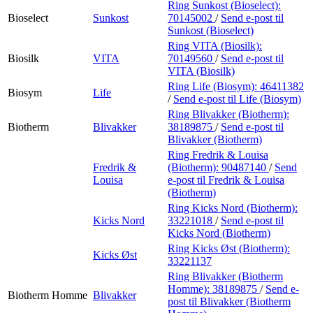
Ring Sunkost (Bioselect):
Bioselect
Sunkost
70145002
/
Send e-post
til
Sunkost (Bioselect)
Ring VITA (Biosilk):
Biosilk
VITA
70149560
/
Send e-post
til
VITA (Biosilk)
Ring Life (Biosym):
46411382
Biosym
Life
/
Send e-post
til Life (Biosym)
Ring Blivakker (Biotherm):
Biotherm
Blivakker
38189875
/
Send e-post
til
Blivakker (Biotherm)
Ring Fredrik & Louisa
Fredrik &
(Biotherm):
90487140
/
Send
Louisa
e-post
til Fredrik & Louisa
(Biotherm)
Ring Kicks Nord (Biotherm):
Kicks Nord
33221018
/
Send e-post
til
Kicks Nord (Biotherm)
Ring Kicks Øst (Biotherm):
Kicks Øst
33221137
Ring Blivakker (Biotherm
Homme):
38189875
/
Send e-
Biotherm Homme
Blivakker
post
til Blivakker (Biotherm