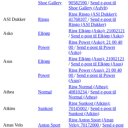
Shoe Gallery
90582590
/
Send e-post
til
Shoe Gallery (Asfvlt)
Ring Ringo (ASI Dukker):
ASI Dukker
Ringo
41768107
/
Send e-post
til
Ringo (ASI Dukker)
Ring Elkjøp (Asko):
21002121
Asko
Elkjøp
/
Send e-post
til Elkjøp (Asko)
Ring Power (Asko):
21 00 40
Power
00
/
Send e-post
til Power
(Asko)
Ring Elkjøp (Asus):
21002121
Asus
Elkjøp
/
Send e-post
til Elkjøp (Asus)
Ring Power (Asus):
21 00 40
Power
00
/
Send e-post
til Power
(Asus)
Ring Normal (Athea):
Athea
Normal
40810234
/
Send e-post
til
Normal (Athea)
Ring Sunkost (Atkins):
Atkins
Sunkost
70145002
/
Send e-post
til
Sunkost (Atkins)
Ring Anton Sport (Atran
Atran Velo
Anton Sport
Velo):
70172000
/
Send e-post