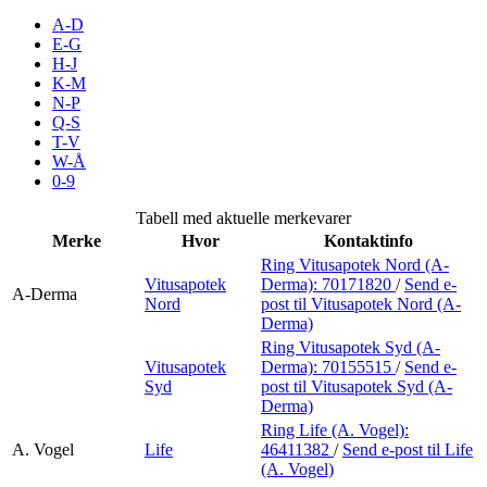
Inspirasjon
A-D
E-G
H-J
K-M
N-P
Søk
Q-S
T-V
W-Å
0-9
Åpningstider
Tabell med aktuelle merkevarer
Merke
Hvor
Kontaktinfo
Praktisk informasjon
Ring Vitusapotek Nord (A-
Vitusapotek
Derma):
70171820
/
Send e-
Ledige stillinger
A-Derma
Nord
post
til Vitusapotek Nord (A-
Derma)
Magasin
Ring Vitusapotek Syd (A-
Vitusapotek
Derma):
70155515
/
Send e-
Gavekort
Syd
post
til Vitusapotek Syd (A-
Derma)
Finn frem
Ring Life (A. Vogel):
A. Vogel
Life
46411382
/
Send e-post
til Life
(A. Vogel)