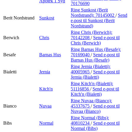
Apotek 1 Syd
70176690
Ring Sunkost (Berit
Nordstrand):
70145002
/
Send
Berit Nordstrand
Sunkost
e-post
til Sunkost (Berit
Nordstrand)
Ring Chris (Berwich):
Berwich
Chris
70142208
/
Send e-post
til
Chris (Berwich)
Ring Barnas Hus (Besafe):
Besafe
Barnas Hus
70169040
/
Send e-post
til
Barnas Hus (Besafe)
Ring Jernia (Bialetti):
Bialetti
Jernia
40005965
/
Send e-post
til
Jernia (Bialetti)
Ring Kitch'n (Bialetti):
Kitch'n
51116856
/
Send e-post
til
Kitch'n (Bialetti)
Ring Nuvaa (Bianco):
Bianco
Nuvaa
45337675
/
Send e-post
til
Nuvaa (Bianco)
Ring Normal (Bibs):
Bibs
Normal
40810234
/
Send e-post
til
Normal (Bibs)