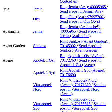
(Autoglym)
Ring Jernia (Ava):
40005965
/
Ava
Jernia
Send e-post
til Jernia (Ava)
Ring Obs (Ava):
97995200
/
Obs
Send e-post
til Obs (Ava)
Ring Jernia (Avalanche!):
Avalanche!
Jernia
40005965
/
Send e-post
til
Jernia (Avalanche!)
Ring Sunkost (Avant Garden):
Avant Garden
Sunkost
70145002
/
Send e-post
til
Sunkost (Avant Garden)
Ring Apotek 1 Øst (Avène):
Avène
Apotek 1 Øst
70172760
/
Send e-post
til
Apotek 1 Øst (Avène)
Ring Apotek 1 Syd (Avène):
Apotek 1 Syd
70176690
Ring Vitusapotek Nord
Vitusapotek
(Avène):
70171820
/
Send e-
Nord
post
til Vitusapotek Nord
(Avène)
Ring Vitusapotek Syd
Vitusapotek
(Avène):
70155515
/
Send e-
Syd
post
til Vitusapotek Syd