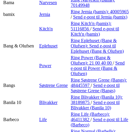
Bama
Narvesen
70149948
Ring Jernia (bamix):
40005965
bamix
Jernia
/
Send e-post
til Jernia (bamix)
Ring Kitch'n (bamix):
Kitch'n
51116856
/
Send e-post
til
Kitch'n (bamix)
Ring Eplehuset (Bang &
Bang & Olufsen
Eplehuset
Olufsen):
Send e-post
til
Eplehuset (Bang & Olufsen)
Ring Power (Bang &
Olufsen):
21 00 40 00
/
Send
Power
e-post
til Power (Bang &
Olufsen)
Ring Søstrene Grene (Bangs):
Bangs
Søstrene Grene
48445597
/
Send e-post
til
Søstrene Grene (Bangs)
Ring Blivakker (Banila 10):
Banila 10
Blivakker
38189875
/
Send e-post
til
Blivakker (Banila 10)
Ring Life (Barbeco):
Barbeco
Life
46411382
/
Send e-post
til Life
(Barbeco)
Ring Normal (Barbells):