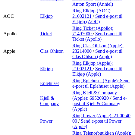
Anton Sport (Anniel)
Ring Elkjøp (AOC):
AOC
Elkjøp
21002121
/
Send e-post
til
Elkjøp (AOC)
Ring Ticket (Apollo):
Apollo
Ticket
71497000
/
Send e-post
til
Ticket (Apollo)
Ring Clas Ohlson (Apple):
Apple
Clas Ohlson
23214000
/
Send e-post
til
Clas Ohlson (Apple)
Ring Elkjøp (Apple):
Elkjøp
21002121
/
Send e-post
til
Elkjøp (Apple)
Ring Eplehuset (Apple):
Send
Eplehuset
e-post
til Eplehuset (Apple)
Ring Kjell & Company
Kjell &
(Apple):
69520920
/
Send e-
Company
post
til Kjell & Company
(Apple)
Ring Power (Apple):
21 00 40
Power
00
/
Send e-post
til Power
(Apple)
Ring Telenorbutikken (Apple):