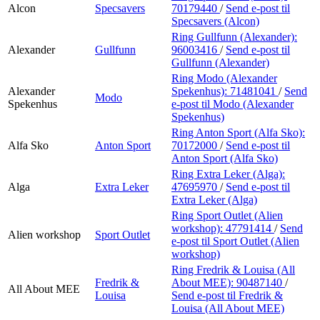
Alcon
Specsavers
70179440
/
Send e-post
til
Specsavers (Alcon)
Ring Gullfunn (Alexander):
Alexander
Gullfunn
96003416
/
Send e-post
til
Gullfunn (Alexander)
Ring Modo (Alexander
Alexander
Spekenhus):
71481041
/
Send
Modo
Spekenhus
e-post
til Modo (Alexander
Spekenhus)
Ring Anton Sport (Alfa Sko):
Alfa Sko
Anton Sport
70172000
/
Send e-post
til
Anton Sport (Alfa Sko)
Ring Extra Leker (Alga):
Alga
Extra Leker
47695970
/
Send e-post
til
Extra Leker (Alga)
Ring Sport Outlet (Alien
workshop):
47791414
/
Send
Alien workshop
Sport Outlet
e-post
til Sport Outlet (Alien
workshop)
Ring Fredrik & Louisa (All
Fredrik &
About MEE):
90487140
/
All About MEE
Louisa
Send e-post
til Fredrik &
Louisa (All About MEE)