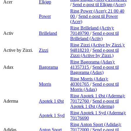
Acer
Elkjøp
/
Send e-post
til Elkjøp (Acer)
Ring Power (Acer):
21 00 40
Power
00
/
Send e-post
til Power
(Acer)
Ring Brilleland (Activ):
Activ
Brilleland
70149790
/
Send e-post
til
Brilleland (Activ)
Ring Zizzi (Active by Zizzi.):
Active by Zizzi.
Zizzi
94818210
/
Send e-post
til
Zizzi (Active by Zizzi.)
Ring Bagorama (Adax):
Adax
Bagorama
41357315
/
Send e-post
til
Bagorama (Adax)
Ring Morris (Adax):
Morris
40301765
/
Send e-post
til
Morris (Adax)
Ring Apotek 1 Øst (Aderma):
Aderma
Apotek 1 Øst
70172760
/
Send e-post
til
Apotek 1 Øst (Aderma)
Ring Apotek 1 Syd (Aderma):
Apotek 1 Syd
70176690
Ring Anton Sport (Adidas):
Adidas
Anton Sport
70172000
/
Send e-post
til