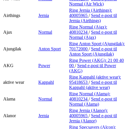
Normal (Air Wick)
Ring Jernia (Airthings):
Airthings
Jernia
40005965
/
Send e-post
til
Jernia (Airthings)
Ring Normal (Ajax):
Ajax
Normal
40810234
/
Send e-post
til
Normal (Ajax)
Ring Anton Sport (Ajungilak):
Ajungilak
Anton Sport
70172000
/
Send e-post
til
Anton Sport (Ajungilak)
Ring Power (AKG):
21 00 40
AKG
Power
00
/
Send e-post
til Power
(AKG)
Ring Kappahl (aktive wear):
aktive wear
Kappahl
95418653
/
Send e-post
til
Kappahl (aktive wear)
Ring Normal (Alama):
Alama
Normal
40810234
/
Send e-post
til
Normal (Alama)
Ring Jernia (Alanor):
Alanor
Jernia
40005965
/
Send e-post
til
Jernia (Alanor)
Ring Specsavers (Alcon):