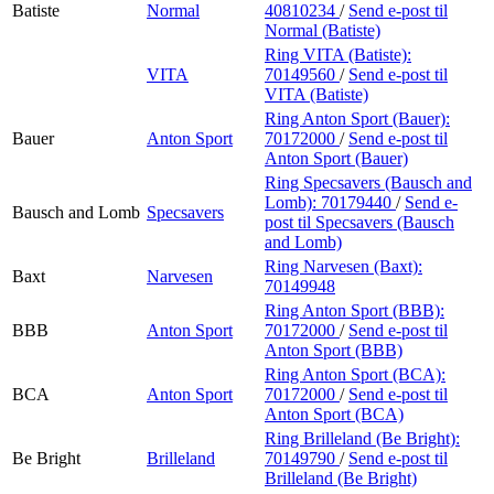
Batiste
Normal
40810234
/
Send e-post
til
Normal (Batiste)
Ring VITA (Batiste):
VITA
70149560
/
Send e-post
til
VITA (Batiste)
Ring Anton Sport (Bauer):
Bauer
Anton Sport
70172000
/
Send e-post
til
Anton Sport (Bauer)
Ring Specsavers (Bausch and
Lomb):
70179440
/
Send e-
Bausch and Lomb
Specsavers
post
til Specsavers (Bausch
and Lomb)
Ring Narvesen (Baxt):
Baxt
Narvesen
70149948
Ring Anton Sport (BBB):
BBB
Anton Sport
70172000
/
Send e-post
til
Anton Sport (BBB)
Ring Anton Sport (BCA):
BCA
Anton Sport
70172000
/
Send e-post
til
Anton Sport (BCA)
Ring Brilleland (Be Bright):
Be Bright
Brilleland
70149790
/
Send e-post
til
Brilleland (Be Bright)