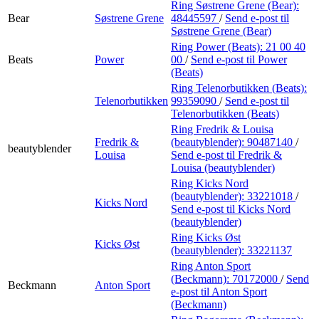
Ring Søstrene Grene (Bear):
Bear
Søstrene Grene
48445597
/
Send e-post
til
Søstrene Grene (Bear)
Ring Power (Beats):
21 00 40
Beats
Power
00
/
Send e-post
til Power
(Beats)
Ring Telenorbutikken (Beats):
Telenorbutikken
99359090
/
Send e-post
til
Telenorbutikken (Beats)
Ring Fredrik & Louisa
Fredrik &
(beautyblender):
90487140
/
beautyblender
Louisa
Send e-post
til Fredrik &
Louisa (beautyblender)
Ring Kicks Nord
(beautyblender):
33221018
/
Kicks Nord
Send e-post
til Kicks Nord
(beautyblender)
Ring Kicks Øst
Kicks Øst
(beautyblender):
33221137
Ring Anton Sport
(Beckmann):
70172000
/
Send
Beckmann
Anton Sport
e-post
til Anton Sport
(Beckmann)