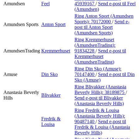
Amundsen
Feel
45939167
/
Send e-post
til Feel
(Amundsen)
Ring Anton Sport (Amundsen
Sports):
70172000
/
Send e-
Amundsen Sports
Anton Sport
post
til Anton Sport
(Amundsen Sports)
Ring Kremmerhuset
(AmundsenTrading):
AmundsenTrading
Kremmerhuset
91834228
/
Send e-post
til
Kremmerhuset
(AmundsenTrading)
Ring Din Sko (Amuse):
Amuse
Din Sko
70147400
/
Send e-post
til Din
Sko (Amuse)
Ring Blivakker (Anastasia
Anastasia Beverly
Beverly Hills):
38189875
/
Blivakker
Hills
Send e-post
til Blivakker
(Anastasia Beverly Hills)
Ring Fredrik & Louisa
(Anastasia Beverly Hills):
Fredrik &
90487140
/
Send e-post
til
Louisa
Fredrik & Louisa (Anastasia
Beverly Hills)