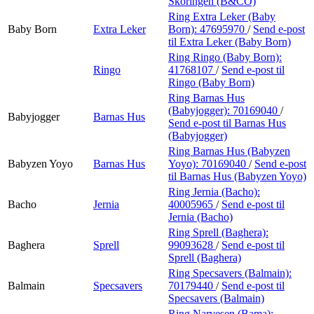
Skoringen (B&CO)
Ring Extra Leker (Baby
Baby Born
Extra Leker
Born):
47695970
/
Send e-post
til Extra Leker (Baby Born)
Ring Ringo (Baby Born):
Ringo
41768107
/
Send e-post
til
Ringo (Baby Born)
Ring Barnas Hus
(Babyjogger):
70169040
/
Babyjogger
Barnas Hus
Send e-post
til Barnas Hus
(Babyjogger)
Ring Barnas Hus (Babyzen
Babyzen Yoyo
Barnas Hus
Yoyo):
70169040
/
Send e-post
til Barnas Hus (Babyzen Yoyo)
Ring Jernia (Bacho):
Bacho
Jernia
40005965
/
Send e-post
til
Jernia (Bacho)
Ring Sprell (Baghera):
Baghera
Sprell
99093628
/
Send e-post
til
Sprell (Baghera)
Ring Specsavers (Balmain):
Balmain
Specsavers
70179440
/
Send e-post
til
Specsavers (Balmain)
Ring Narvesen (Bama):