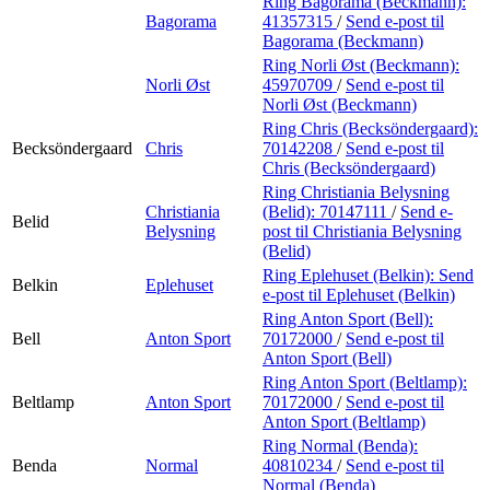
Ring Bagorama (Beckmann):
Bagorama
41357315
/
Send e-post
til
Bagorama (Beckmann)
Ring Norli Øst (Beckmann):
Norli Øst
45970709
/
Send e-post
til
Norli Øst (Beckmann)
Ring Chris (Becksöndergaard):
Becksöndergaard
Chris
70142208
/
Send e-post
til
Chris (Becksöndergaard)
Ring Christiania Belysning
Christiania
(Belid):
70147111
/
Send e-
Belid
Belysning
post
til Christiania Belysning
(Belid)
Ring Eplehuset (Belkin):
Send
Belkin
Eplehuset
e-post
til Eplehuset (Belkin)
Ring Anton Sport (Bell):
Bell
Anton Sport
70172000
/
Send e-post
til
Anton Sport (Bell)
Ring Anton Sport (Beltlamp):
Beltlamp
Anton Sport
70172000
/
Send e-post
til
Anton Sport (Beltlamp)
Ring Normal (Benda):
Benda
Normal
40810234
/
Send e-post
til
Normal (Benda)