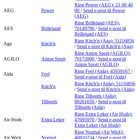
Ring Power (AEG):
21 00 40
AEG
Power
00
/
Send e-post
til Power
(AEG)
Ring Brilleland (AES):
AES
Brilleland
70149790
/
Send e-post
til
Brilleland (AES)
Ring Kitch'n (Aga):
51116856
Aga
Kitch'n
/
Send e-post
til Kitch'n (Aga)
Ring Anton Sport (AGILO):
AGILO
Anton Sport
70172000
/
Send e-post
til
Anton Sport (AGILO)
Ring Feel (Aida):
45939167
/
Aida
Feel
Send e-post
til Feel (Aida)
Ring Kitch'n (Aida):
51116856
Kitch'n
/
Send e-post
til Kitch'n (Aida)
Ring Tilbords (Aida):
Tilbords
90261650
/
Send e-post
til
Tilbords (Aida)
Ring Extra Leker (Air Hods):
Air Hods
Extra Leker
47695970
/
Send e-post
til
Extra Leker (Air Hods)
Ring Normal (Air Wick):
Air Wick
Normal
40810234
/
Send e-post
til