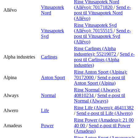
Ring Vitusapotek Nord
Vitusapotek
(Allévo):
70171820
/
Send e-
Allévo
Nord
post
til Vitusapotek Nord
(Allévo)
Ring Vitusapotek Syd
Vitusapotek
(Allévo):
70155515
/
Send e-
Syd
post
til Vitusapotek Syd
(Allévo)
Ring Carlings (Alpha
industries):
55219072
/
Send e-
Alpha industries
Carlings
post
til Carlings (Alpha
industries)
Ring Anton Sport (Alpina):
Alpina
Anton Sport
70172000
/
Send e-post
til
Anton Sport (Alpina)
Ring Normal (Always):
Always
Normal
40810234
/
Send e-post
til
Normal (Always)
Ring Life (Alwero):
46411382
Alwero
Life
/
Send e-post
til Life (Alwero)
Ring Power (Amadeus):
21 00
Amadeus
Power
40 00
/
Send e-post
til Power
(Amadeus)
Ring Anton Sport (Amazonas):