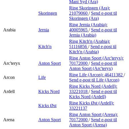
Mani Syd (Ara)
Ring Skoringen (Ara):
Skoringen
21079060
/
Send e-post
til
Skoringen (Ara)
Ring Jernia (Arabia):
Arabia
Jernia
40005965
/
Send e-post
til
Jernia (Arabia)
Ring Kitch'n (Arabia):
Kitch'n
51116856
/
Send e-post
til
Kitch'n (Arabia)
Ring Anton Sport (Arc'teryx):
Arc'teryx
Anton Sport
70172000
/
Send e-post
til
Anton Sport (Arc'teryx)
Ring Life (Arcon):
46411382
/
Arcon
Life
Send e-post
til Life (Arcon)
Ring Kicks Nord (Ardell):
Ardell
Kicks Nord
33221018
/
Send e-post
til
Kicks Nord (Ardell)
Ring Kicks Øst (Ardell):
Kicks Øst
33221137
Ring Anton Sport (Arena):
Arena
Anton Sport
70172000
/
Send e-post
til
Anton Sport (Arena)