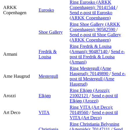
Ring Eurosko (ARKK
ARKK
Copenhagen):
70141544
/
Eurosko
Copenhagen
Send e-post
til Eurosko
(ARKK Copenhagen)
Ring Shoe Gallery (ARKK
Copenhagen):
90582590
/
Shoe Gallery
Send e-post
til Shoe Gallery
(ARKK Copenhagen)
Ring Fredrik & Louisa
Fredrik &
(Armani):
90487140
/
Send e-
Armani
Louisa
post
til Fredrik & Louisa
(Armani)
Ring Mestergull (Arne
Haugrud):
70149890
/
Send e-
Arne Haugrud
Mestergull
post
til Mestergull (Arne
Haugrud)
Ring Elkjøp (Arozzi):
Arozzi
Elkjøp
21002121
/
Send e-post
til
Elkjøp (Arozzi)
Ring VITA (Art Deco):
Art Deco
VITA
70149560
/
Send e-post
til
VITA (Art Deco)
Ring Christiania Belysning
Christiania
(Artemide):
70147111
/
Send