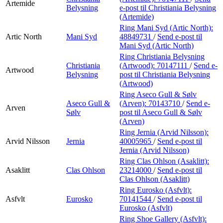
Artemide
Belysning
e-post
til Christiania Belysning
(Artemide)
Ring Mani Syd (Artic North):
Artic North
Mani Syd
48849731
/
Send e-post
til
Mani Syd (Artic North)
Ring Christiania Belysning
Christiania
(Artwood):
70147111
/
Send e-
Artwood
Belysning
post
til Christiania Belysning
(Artwood)
Ring Aseco Gull & Sølv
Aseco Gull &
(Arven):
70143710
/
Send e-
Arven
Sølv
post
til Aseco Gull & Sølv
(Arven)
Ring Jernia (Arvid Nilsson):
Arvid Nilsson
Jernia
40005965
/
Send e-post
til
Jernia (Arvid Nilsson)
Ring Clas Ohlson (Asaklitt):
Asaklitt
Clas Ohlson
23214000
/
Send e-post
til
Clas Ohlson (Asaklitt)
Ring Eurosko (Asfvlt):
Asfvlt
Eurosko
70141544
/
Send e-post
til
Eurosko (Asfvlt)
Ring Shoe Gallery (Asfvlt):