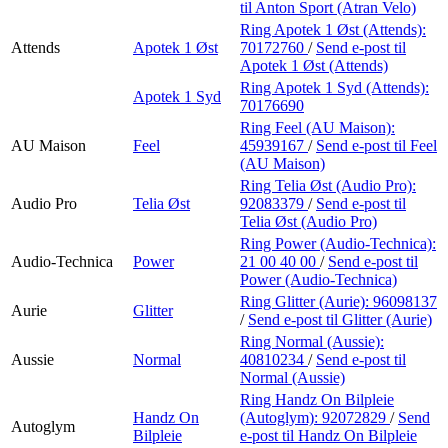
til Anton Sport (Atran Velo)
Ring Apotek 1 Øst (Attends):
Attends
Apotek 1 Øst
70172760
/
Send e-post
til
Apotek 1 Øst (Attends)
Ring Apotek 1 Syd (Attends):
Apotek 1 Syd
70176690
Ring Feel (AU Maison):
AU Maison
Feel
45939167
/
Send e-post
til Feel
(AU Maison)
Ring Telia Øst (Audio Pro):
Audio Pro
Telia Øst
92083379
/
Send e-post
til
Telia Øst (Audio Pro)
Ring Power (Audio-Technica):
Audio-Technica
Power
21 00 40 00
/
Send e-post
til
Power (Audio-Technica)
Ring Glitter (Aurie):
96098137
Aurie
Glitter
/
Send e-post
til Glitter (Aurie)
Ring Normal (Aussie):
Aussie
Normal
40810234
/
Send e-post
til
Normal (Aussie)
Ring Handz On Bilpleie
Handz On
(Autoglym):
92072829
/
Send
Autoglym
Bilpleie
e-post
til Handz On Bilpleie