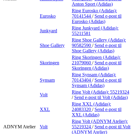
Anton Sport (Adidas)
Ring Eurosko (Adidas):
Eurosko
70141544
/
Send e-post
til
Eurosko (Adidas)
Ring Junkyard (Adidas):
Junkyard
55211581
Ring Shoe Gallery (Adidas):
Shoe Gallery
90582590
/
Send e-post
til
Shoe Gallery (Adidas)
Ring Skoringen (Adidas):
Skoringen
21079060
/
Send e-post
til
Skoringen (Adidas)
Ring Synsam (Adidas):
Synsam
70143404
/
Send e-post
til
Synsam (Adidas)
Ring Volt (Adidas):
55219324
Volt
/
Send e-post
til Volt (Adidas)
Ring XXL (Adidas):
XXL
24083320
/
Send e-post
til
XXL (Adidas)
Ring Volt (ADNYM Atelier):
ADNYM Atelier
Volt
55219324
/
Send e-post
til Volt
(ADNYM Atelier)