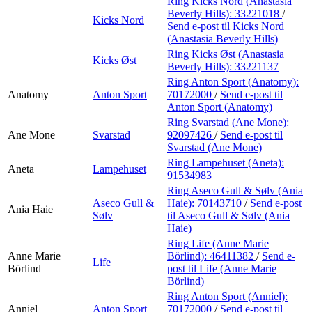
Ring Kicks Nord (Anastasia
Beverly Hills):
33221018
/
Kicks Nord
Send e-post
til Kicks Nord
(Anastasia Beverly Hills)
Ring Kicks Øst (Anastasia
Kicks Øst
Beverly Hills):
33221137
Ring Anton Sport (Anatomy):
Anatomy
Anton Sport
70172000
/
Send e-post
til
Anton Sport (Anatomy)
Ring Svarstad (Ane Mone):
Ane Mone
Svarstad
92097426
/
Send e-post
til
Svarstad (Ane Mone)
Ring Lampehuset (Aneta):
Aneta
Lampehuset
91534983
Ring Aseco Gull & Sølv (Ania
Aseco Gull &
Haie):
70143710
/
Send e-post
Ania Haie
Sølv
til Aseco Gull & Sølv (Ania
Haie)
Ring Life (Anne Marie
Anne Marie
Börlind):
46411382
/
Send e-
Life
Börlind
post
til Life (Anne Marie
Börlind)
Ring Anton Sport (Anniel):
Anniel
Anton Sport
70172000
/
Send e-post
til