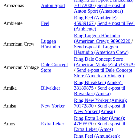
Amazonas
Anton Sport
70172000
/
Send e-post
til
Anton Sport (Amazonas)
Ring Feel (Ambiente):
Ambiente
Feel
45939167
/
Send e-post
til Feel
(Ambiente)
Ring Luggen Hårstudio
Luggen
(American Crew):
98902220
/
American Crew
Hårstudio
Send e-post
til Luggen
Hårstudio (American Crew)
Ring Dale Concept Store
Dale Concept
(American Vintage):
45337679
American Vintage
Store
/
Send e-post
til Dale Concept
Store (American Vintage)
Ring Blivakker (Amika):
Amika
Blivakker
38189875
/
Send e-post
til
Blivakker (Amika)
Ring New Yorker (Amisu):
Amisu
New Yorker
70172890
/
Send e-post
til
New Yorker (Amisu)
Ring Extra Leker (Amos):
Amos
Extra Leker
47695970
/
Send e-post
til
Extra Leker (Amos)
Ring Feel (Amundsen):