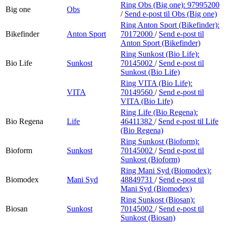
Ring Obs (Big one):
97995200
Big one
Obs
/
Send e-post
til Obs (Big one)
Ring Anton Sport (Bikefinder):
Bikefinder
Anton Sport
70172000
/
Send e-post
til
Anton Sport (Bikefinder)
Ring Sunkost (Bio Life):
Bio Life
Sunkost
70145002
/
Send e-post
til
Sunkost (Bio Life)
Ring VITA (Bio Life):
VITA
70149560
/
Send e-post
til
VITA (Bio Life)
Ring Life (Bio Regena):
Bio Regena
Life
46411382
/
Send e-post
til Life
(Bio Regena)
Ring Sunkost (Bioform):
Bioform
Sunkost
70145002
/
Send e-post
til
Sunkost (Bioform)
Ring Mani Syd (Biomodex):
Biomodex
Mani Syd
48849731
/
Send e-post
til
Mani Syd (Biomodex)
Ring Sunkost (Biosan):
Biosan
Sunkost
70145002
/
Send e-post
til
Sunkost (Biosan)