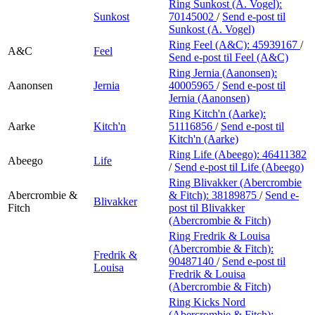
Ring Sunkost (A. Vogel):
Sunkost
70145002
/
Send e-post
til
Sunkost (A. Vogel)
Ring Feel (A&C):
45939167
/
A&C
Feel
Send e-post
til Feel (A&C)
Ring Jernia (Aanonsen):
Aanonsen
Jernia
40005965
/
Send e-post
til
Jernia (Aanonsen)
Ring Kitch'n (Aarke):
Aarke
Kitch'n
51116856
/
Send e-post
til
Kitch'n (Aarke)
Ring Life (Abeego):
46411382
Abeego
Life
/
Send e-post
til Life (Abeego)
Ring Blivakker (Abercrombie
Abercrombie &
& Fitch):
38189875
/
Send e-
Blivakker
Fitch
post
til Blivakker
(Abercrombie & Fitch)
Ring Fredrik & Louisa
(Abercrombie & Fitch):
Fredrik &
90487140
/
Send e-post
til
Louisa
Fredrik & Louisa
(Abercrombie & Fitch)
Ring Kicks Nord
(Abercrombie & Fitch):