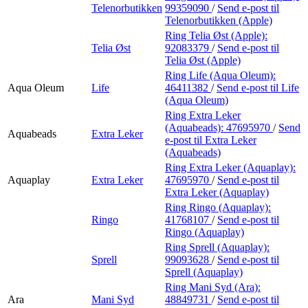
Telenorbutikken
99359090
/
Send e-post
til
Telenorbutikken (Apple)
Ring Telia Øst (Apple):
Telia Øst
92083379
/
Send e-post
til
Telia Øst (Apple)
Ring Life (Aqua Oleum):
Aqua Oleum
Life
46411382
/
Send e-post
til Life
(Aqua Oleum)
Ring Extra Leker
(Aquabeads):
47695970
/
Send
Aquabeads
Extra Leker
e-post
til Extra Leker
(Aquabeads)
Ring Extra Leker (Aquaplay):
Aquaplay
Extra Leker
47695970
/
Send e-post
til
Extra Leker (Aquaplay)
Ring Ringo (Aquaplay):
Ringo
41768107
/
Send e-post
til
Ringo (Aquaplay)
Ring Sprell (Aquaplay):
Sprell
99093628
/
Send e-post
til
Sprell (Aquaplay)
Ring Mani Syd (Ara):
Ara
Mani Syd
48849731
/
Send e-post
til