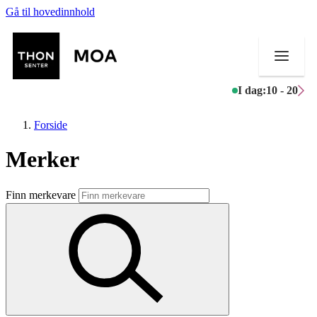
Gå til hovedinnhold
I dag:
10 - 20
Forside
Merker
Butikker
Finn merkevare
Mat og drikke
Helse
Aktiviteter
Tilbud