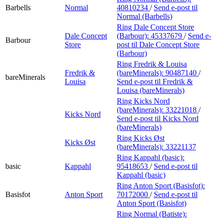
Barbells
Normal
40810234
/
Send e-post
til
Normal (Barbells)
Ring Dale Concept Store
Dale Concept
(Barbour):
45337679
/
Send e-
Barbour
Store
post
til Dale Concept Store
(Barbour)
Ring Fredrik & Louisa
Fredrik &
(bareMinerals):
90487140
/
bareMinerals
Louisa
Send e-post
til Fredrik &
Louisa (bareMinerals)
Ring Kicks Nord
(bareMinerals):
33221018
/
Kicks Nord
Send e-post
til Kicks Nord
(bareMinerals)
Ring Kicks Øst
Kicks Øst
(bareMinerals):
33221137
Ring Kappahl (basic):
basic
Kappahl
95418653
/
Send e-post
til
Kappahl (basic)
Ring Anton Sport (Basisfot):
Basisfot
Anton Sport
70172000
/
Send e-post
til
Anton Sport (Basisfot)
Ring Normal (Batiste):