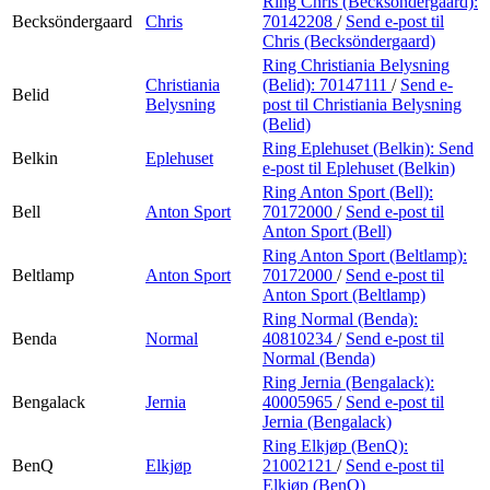
Ring Chris (Becksöndergaard):
Becksöndergaard
Chris
70142208
/
Send e-post
til
Chris (Becksöndergaard)
Ring Christiania Belysning
Christiania
(Belid):
70147111
/
Send e-
Belid
Belysning
post
til Christiania Belysning
(Belid)
Ring Eplehuset (Belkin):
Send
Belkin
Eplehuset
e-post
til Eplehuset (Belkin)
Ring Anton Sport (Bell):
Bell
Anton Sport
70172000
/
Send e-post
til
Anton Sport (Bell)
Ring Anton Sport (Beltlamp):
Beltlamp
Anton Sport
70172000
/
Send e-post
til
Anton Sport (Beltlamp)
Ring Normal (Benda):
Benda
Normal
40810234
/
Send e-post
til
Normal (Benda)
Ring Jernia (Bengalack):
Bengalack
Jernia
40005965
/
Send e-post
til
Jernia (Bengalack)
Ring Elkjøp (BenQ):
BenQ
Elkjøp
21002121
/
Send e-post
til
Elkjøp (BenQ)