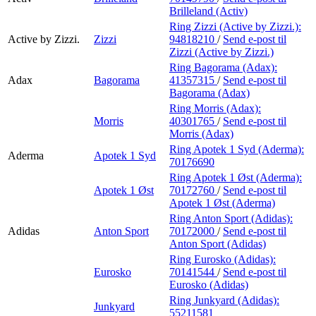
Brilleland (Activ)
Ring Zizzi (Active by Zizzi.):
Active by Zizzi.
Zizzi
94818210
/
Send e-post
til
Zizzi (Active by Zizzi.)
Ring Bagorama (Adax):
Adax
Bagorama
41357315
/
Send e-post
til
Bagorama (Adax)
Ring Morris (Adax):
Morris
40301765
/
Send e-post
til
Morris (Adax)
Ring Apotek 1 Syd (Aderma):
Aderma
Apotek 1 Syd
70176690
Ring Apotek 1 Øst (Aderma):
Apotek 1 Øst
70172760
/
Send e-post
til
Apotek 1 Øst (Aderma)
Ring Anton Sport (Adidas):
Adidas
Anton Sport
70172000
/
Send e-post
til
Anton Sport (Adidas)
Ring Eurosko (Adidas):
Eurosko
70141544
/
Send e-post
til
Eurosko (Adidas)
Ring Junkyard (Adidas):
Junkyard
55211581