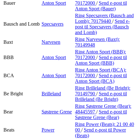
Bauer
Anton Sport
70172000
/
Send e-post
til
Anton Sport (Bauer)
Ring Specsavers (Bausch and
Lomb):
70179440
/
Send e-
Bausch and Lomb
Specsavers
post
til Specsavers (Bausch
and Lomb)
Ring Narvesen (Baxt):
Baxt
Narvesen
70149948
Ring Anton Sport (BBB):
BBB
Anton Sport
70172000
/
Send e-post
til
Anton Sport (BBB)
Ring Anton Sport (BCA):
BCA
Anton Sport
70172000
/
Send e-post
til
Anton Sport (BCA)
Ring Brilleland (Be Bright):
Be Bright
Brilleland
70149790
/
Send e-post
til
Brilleland (Be Bright)
Ring Søstrene Grene (Bear):
Bear
Søstrene Grene
48445597
/
Send e-post
til
Søstrene Grene (Bear)
Ring Power (Beats):
21 00 40
Beats
Power
00
/
Send e-post
til Power
(Beats)