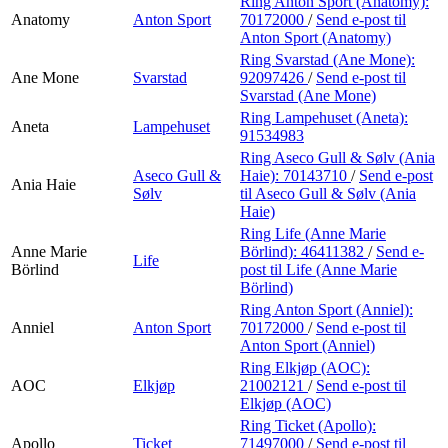
Ring Anton Sport (Anatomy):
Anatomy
Anton Sport
70172000
/
Send e-post
til
Anton Sport (Anatomy)
Ring Svarstad (Ane Mone):
Ane Mone
Svarstad
92097426
/
Send e-post
til
Svarstad (Ane Mone)
Ring Lampehuset (Aneta):
Aneta
Lampehuset
91534983
Ring Aseco Gull & Sølv (Ania
Aseco Gull &
Haie):
70143710
/
Send e-post
Ania Haie
Sølv
til Aseco Gull & Sølv (Ania
Haie)
Ring Life (Anne Marie
Anne Marie
Börlind):
46411382
/
Send e-
Life
Börlind
post
til Life (Anne Marie
Börlind)
Ring Anton Sport (Anniel):
Anniel
Anton Sport
70172000
/
Send e-post
til
Anton Sport (Anniel)
Ring Elkjøp (AOC):
AOC
Elkjøp
21002121
/
Send e-post
til
Elkjøp (AOC)
Ring Ticket (Apollo):
Apollo
Ticket
71497000
/
Send e-post
til