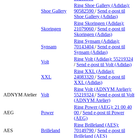
Ring Shoe Gallery (Adidas):
Shoe Gallery
90582590
/
Send e-post
til
Shoe Gallery (Adidas)
Ring Skoringen (Adidas):
Skoringen
21079060
/
Send e-post
til
Skoringen (Adidas)
Ring Synsam (Adidas):
Synsam
70143404
/
Send e-post
til
Synsam (Adidas)
Ring Volt (Adidas):
55219324
Volt
/
Send e-post
til Volt (Adidas)
Ring XXL (Adidas):
XXL
24083320
/
Send e-post
til
XXL (Adidas)
Ring Volt (ADNYM Atelier):
ADNYM Atelier
Volt
55219324
/
Send e-post
til Volt
(ADNYM Atelier)
Ring Power (AEG):
21 00 40
AEG
Power
00
/
Send e-post
til Power
(AEG)
Ring Brilleland (AES):
AES
Brilleland
70149790
/
Send e-post
til
Brilleland (AES)