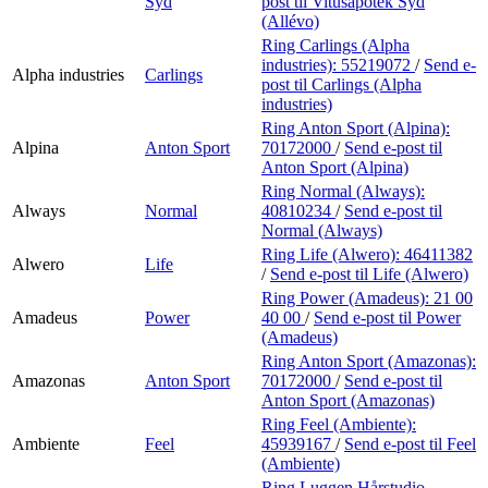
Syd
post
til Vitusapotek Syd
(Allévo)
Ring Carlings (Alpha
industries):
55219072
/
Send e-
Alpha industries
Carlings
post
til Carlings (Alpha
industries)
Ring Anton Sport (Alpina):
Alpina
Anton Sport
70172000
/
Send e-post
til
Anton Sport (Alpina)
Ring Normal (Always):
Always
Normal
40810234
/
Send e-post
til
Normal (Always)
Ring Life (Alwero):
46411382
Alwero
Life
/
Send e-post
til Life (Alwero)
Ring Power (Amadeus):
21 00
Amadeus
Power
40 00
/
Send e-post
til Power
(Amadeus)
Ring Anton Sport (Amazonas):
Amazonas
Anton Sport
70172000
/
Send e-post
til
Anton Sport (Amazonas)
Ring Feel (Ambiente):
Ambiente
Feel
45939167
/
Send e-post
til Feel
(Ambiente)
Ring Luggen Hårstudio