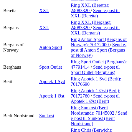
Ring XXL (Beretta):
Beretta
XXL
24083320
/
Send e-post
til
XXL (Beretta)
Ring XXL (Bergans):
Bergans
XXL
24083320
/
Send e-post
til
XXL (Bergans)
Ring Anton Sport (Bergans of
Bergans of
Norway):
70172000
/
Send e-
Anton Sport
Norway
post
til Anton Sport (Bergans
of Norway)
Ring Sport Outlet (Berghaus):
Berghaus
Sport Outlet
47791414
/
Send e-post
til
Sport Outlet (Berghaus)
Ring Apotek 1 Syd (Berit):
Berit
Apotek 1 Syd
70176690
Ring Apotek 1 Øst (Berit):
Apotek 1 Øst
70172760
/
Send e-post
til
Apotek 1 Øst (Berit)
Ring Sunkost (Berit
Nordstrand):
70145002
/
Send
Berit Nordstrand
Sunkost
e-post
til Sunkost (Berit
Nordstrand)
Ring Chris (Berwich):