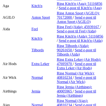
Ring Kitch'n (Aga):
51116856
Aga
Kitch'n
/
Send e-post
til Kitch'n (Aga)
Ring Anton Sport (AGILO):
AGILO
Anton Sport
70172000
/
Send e-post
til
Anton Sport (AGILO)
Ring Feel (Aida):
45939167
/
Aida
Feel
Send e-post
til Feel (Aida)
Ring Kitch'n (Aida):
51116856
Kitch'n
/
Send e-post
til Kitch'n (Aida)
Ring Tilbords (Aida):
Tilbords
90261650
/
Send e-post
til
Tilbords (Aida)
Ring Extra Leker (Air Hods):
Air Hods
Extra Leker
47695970
/
Send e-post
til
Extra Leker (Air Hods)
Ring Normal (Air Wick):
Air Wick
Normal
40810234
/
Send e-post
til
Normal (Air Wick)
Ring Jernia (Airthings):
Airthings
Jernia
40005965
/
Send e-post
til
Jernia (Airthings)
Ring Normal (Ajax):
Ajax
Normal
40810234
/
Send e-post
til