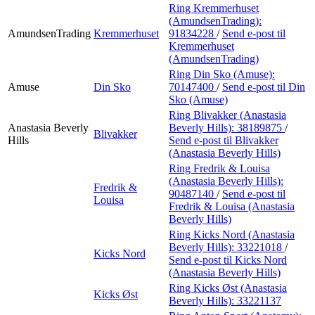
Ring Kremmerhuset
(AmundsenTrading):
AmundsenTrading
Kremmerhuset
91834228
/
Send e-post
til
Kremmerhuset
(AmundsenTrading)
Ring Din Sko (Amuse):
Amuse
Din Sko
70147400
/
Send e-post
til Din
Sko (Amuse)
Ring Blivakker (Anastasia
Anastasia Beverly
Beverly Hills):
38189875
/
Blivakker
Hills
Send e-post
til Blivakker
(Anastasia Beverly Hills)
Ring Fredrik & Louisa
(Anastasia Beverly Hills):
Fredrik &
90487140
/
Send e-post
til
Louisa
Fredrik & Louisa (Anastasia
Beverly Hills)
Ring Kicks Nord (Anastasia
Beverly Hills):
33221018
/
Kicks Nord
Send e-post
til Kicks Nord
(Anastasia Beverly Hills)
Ring Kicks Øst (Anastasia
Kicks Øst
Beverly Hills):
33221137