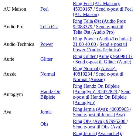
Ring Feel (AU Maison):
AU Maison
Feel
45939167
/
Send e-post
til Feel
(AU Maison)
Ring Telia Øst (Audio Pro):
Audio Pro
Telia Øst
92083379
/
Send e-post
til
Telia Øst (Audio Pro)
Ring Power (Audio-Technica):
Audio-Technica
Power
21 00 40 00
/
Send e-post
til
Power (Audio-Technica)
Ring Glitter (Aurie):
96098137
Aurie
Glitter
/
Send e-post
til Glitter (Aurie)
Ring Normal (Aussie):
Aussie
Normal
40810234
/
Send e-post
til
Normal (Aussie)
Ring Handz On Bilpleie
Handz On
(Autoglym):
92072829
/
Send
Autoglym
Bilpleie
e-post
til Handz On Bilpleie
(Autoglym)
Ring Jernia (Ava):
40005965
/
Ava
Jernia
Send e-post
til Jernia (Ava)
Ring Obs (Ava):
97995200
/
Obs
Send e-post
til Obs (Ava)
Ring Jernia (Avalanche!):