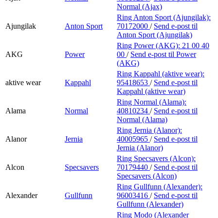
Normal (Ajax)
Ring Anton Sport (Ajungilak):
Ajungilak
Anton Sport
70172000
/
Send e-post
til
Anton Sport (Ajungilak)
Ring Power (AKG):
21 00 40
AKG
Power
00
/
Send e-post
til Power
(AKG)
Ring Kappahl (aktive wear):
aktive wear
Kappahl
95418653
/
Send e-post
til
Kappahl (aktive wear)
Ring Normal (Alama):
Alama
Normal
40810234
/
Send e-post
til
Normal (Alama)
Ring Jernia (Alanor):
Alanor
Jernia
40005965
/
Send e-post
til
Jernia (Alanor)
Ring Specsavers (Alcon):
Alcon
Specsavers
70179440
/
Send e-post
til
Specsavers (Alcon)
Ring Gullfunn (Alexander):
Alexander
Gullfunn
96003416
/
Send e-post
til
Gullfunn (Alexander)
Ring Modo (Alexander