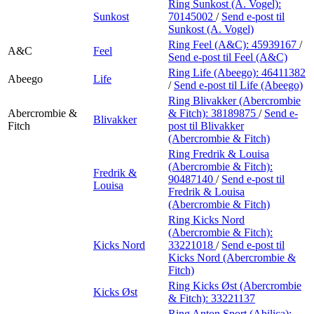
Ring Sunkost (A. Vogel):
Sunkost
70145002
/
Send e-post
til
Sunkost (A. Vogel)
Ring Feel (A&C):
45939167
/
A&C
Feel
Send e-post
til Feel (A&C)
Ring Life (Abeego):
46411382
Abeego
Life
/
Send e-post
til Life (Abeego)
Ring Blivakker (Abercrombie
Abercrombie &
& Fitch):
38189875
/
Send e-
Blivakker
Fitch
post
til Blivakker
(Abercrombie & Fitch)
Ring Fredrik & Louisa
(Abercrombie & Fitch):
Fredrik &
90487140
/
Send e-post
til
Louisa
Fredrik & Louisa
(Abercrombie & Fitch)
Ring Kicks Nord
(Abercrombie & Fitch):
Kicks Nord
33221018
/
Send e-post
til
Kicks Nord (Abercrombie &
Fitch)
Ring Kicks Øst (Abercrombie
Kicks Øst
& Fitch):
33221137
Ring Anton Sport (Abilica):