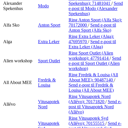
Alexander
Spekenhus):
71481041
/
Send
Modo
Spekenhus
e-post
til Modo (Alexander
Spekenhus)
Ring Anton Sport (Alfa Sko):
Alfa Sko
Anton Sport
70172000
/
Send e-post
til
Anton Sport (Alfa Sko)
Ring Extra Leker (Alga):
Alga
Extra Leker
47695970
/
Send e-post
til
Extra Leker (Alga)
Ring Sport Outlet (Alien
workshop):
47791414
/
Send
Alien workshop
Sport Outlet
e-post
til Sport Outlet (Alien
workshop)
Ring Fredrik & Louisa (All
Fredrik &
About MEE):
90487140
/
All About MEE
Louisa
Send e-post
til Fredrik &
Louisa (All About MEE)
Ring Vitusapotek Nord
Vitusapotek
(Allévo):
70171820
/
Send e-
Allévo
Nord
post
til Vitusapotek Nord
(Allévo)
Ring Vitusapotek Syd
Vitusapotek
(Allévo):
70155515
/
Send e-