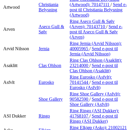
Christiania
(Artwood):
70147111
/
Send e-
Artwood
Belysning
post
til Christiania Belysning
(Artwood)
Ring Aseco Gull & Sølv
Aseco Gull &
(Arven):
70143710
/
Send e-
Arven
Sølv
post
til Aseco Gull & Sølv
(Arven)
Ring Jernia (Arvid Nilsson):
Arvid Nilsson
Jernia
40005965
/
Send e-post
til
Jernia (Arvid Nilsson)
Ring Clas Ohlson (Asaklitt):
Asaklitt
Clas Ohlson
23214000
/
Send e-post
til
Clas Ohlson (Asaklitt)
Ring Eurosko (Asfvlt):
Asfvlt
Eurosko
70141544
/
Send e-post
til
Eurosko (Asfvlt)
Ring Shoe Gallery (Asfvlt):
Shoe Gallery
90582590
/
Send e-post
til
Shoe Gallery (Asfvlt)
Ring Ringo (ASI Dukker):
ASI Dukker
Ringo
41768107
/
Send e-post
til
Ringo (ASI Dukker)
Ring Elkjøp (Asko):
21002121