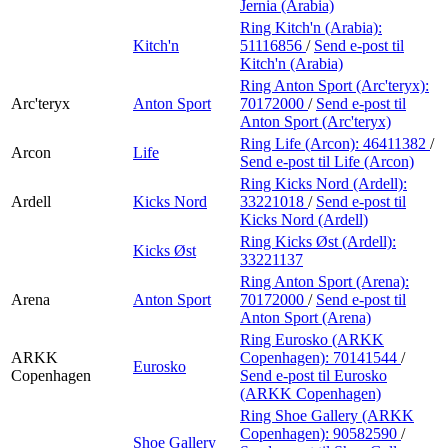
Jernia (Arabia)
Ring Kitch'n (Arabia):
Kitch'n
51116856
/
Send e-post
til
Kitch'n (Arabia)
Ring Anton Sport (Arc'teryx):
Arc'teryx
Anton Sport
70172000
/
Send e-post
til
Anton Sport (Arc'teryx)
Ring Life (Arcon):
46411382
/
Arcon
Life
Send e-post
til Life (Arcon)
Ring Kicks Nord (Ardell):
Ardell
Kicks Nord
33221018
/
Send e-post
til
Kicks Nord (Ardell)
Ring Kicks Øst (Ardell):
Kicks Øst
33221137
Ring Anton Sport (Arena):
Arena
Anton Sport
70172000
/
Send e-post
til
Anton Sport (Arena)
Ring Eurosko (ARKK
ARKK
Copenhagen):
70141544
/
Eurosko
Copenhagen
Send e-post
til Eurosko
(ARKK Copenhagen)
Ring Shoe Gallery (ARKK
Copenhagen):
90582590
/
Shoe Gallery