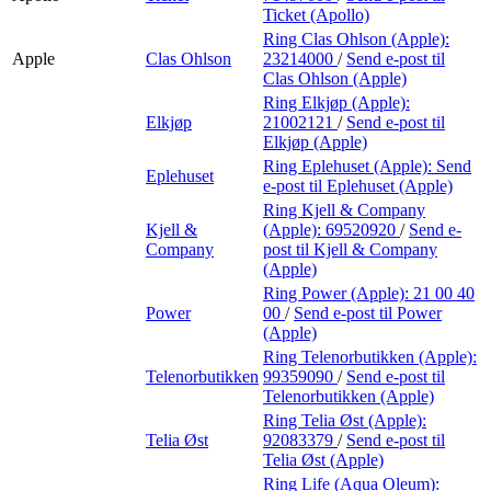
Ticket (Apollo)
Ring Clas Ohlson (Apple):
Apple
Clas Ohlson
23214000
/
Send e-post
til
Clas Ohlson (Apple)
Ring Elkjøp (Apple):
Elkjøp
21002121
/
Send e-post
til
Elkjøp (Apple)
Ring Eplehuset (Apple):
Send
Eplehuset
e-post
til Eplehuset (Apple)
Ring Kjell & Company
Kjell &
(Apple):
69520920
/
Send e-
Company
post
til Kjell & Company
(Apple)
Ring Power (Apple):
21 00 40
Power
00
/
Send e-post
til Power
(Apple)
Ring Telenorbutikken (Apple):
Telenorbutikken
99359090
/
Send e-post
til
Telenorbutikken (Apple)
Ring Telia Øst (Apple):
Telia Øst
92083379
/
Send e-post
til
Telia Øst (Apple)
Ring Life (Aqua Oleum):