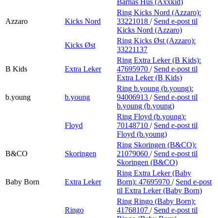
Barnas Hus (Axxkid)
Ring Kicks Nord (Azzaro):
Azzaro
Kicks Nord
33221018
/
Send e-post
til
Kicks Nord (Azzaro)
Ring Kicks Øst (Azzaro):
Kicks Øst
33221137
Ring Extra Leker (B Kids):
B Kids
Extra Leker
47695970
/
Send e-post
til
Extra Leker (B Kids)
Ring b.young (b.young):
b.young
b.young
94006913
/
Send e-post
til
b.young (b.young)
Ring Floyd (b.young):
Floyd
70148710
/
Send e-post
til
Floyd (b.young)
Ring Skoringen (B&CO):
B&CO
Skoringen
21079060
/
Send e-post
til
Skoringen (B&CO)
Ring Extra Leker (Baby
Baby Born
Extra Leker
Born):
47695970
/
Send e-post
til Extra Leker (Baby Born)
Ring Ringo (Baby Born):
Ringo
41768107
/
Send e-post
til