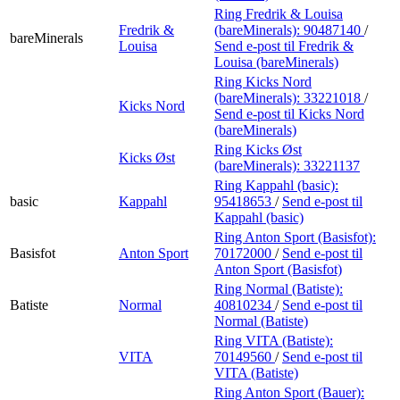
Ring Fredrik & Louisa
Fredrik &
(bareMinerals):
90487140
/
bareMinerals
Louisa
Send e-post
til Fredrik &
Louisa (bareMinerals)
Ring Kicks Nord
(bareMinerals):
33221018
/
Kicks Nord
Send e-post
til Kicks Nord
(bareMinerals)
Ring Kicks Øst
Kicks Øst
(bareMinerals):
33221137
Ring Kappahl (basic):
basic
Kappahl
95418653
/
Send e-post
til
Kappahl (basic)
Ring Anton Sport (Basisfot):
Basisfot
Anton Sport
70172000
/
Send e-post
til
Anton Sport (Basisfot)
Ring Normal (Batiste):
Batiste
Normal
40810234
/
Send e-post
til
Normal (Batiste)
Ring VITA (Batiste):
VITA
70149560
/
Send e-post
til
VITA (Batiste)
Ring Anton Sport (Bauer):