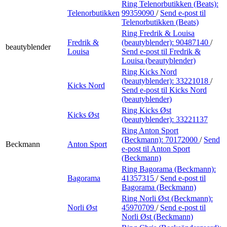
Ring Telenorbutikken (Beats):
Telenorbutikken
99359090
/
Send e-post
til
Telenorbutikken (Beats)
Ring Fredrik & Louisa
Fredrik &
(beautyblender):
90487140
/
beautyblender
Louisa
Send e-post
til Fredrik &
Louisa (beautyblender)
Ring Kicks Nord
(beautyblender):
33221018
/
Kicks Nord
Send e-post
til Kicks Nord
(beautyblender)
Ring Kicks Øst
Kicks Øst
(beautyblender):
33221137
Ring Anton Sport
(Beckmann):
70172000
/
Send
Beckmann
Anton Sport
e-post
til Anton Sport
(Beckmann)
Ring Bagorama (Beckmann):
Bagorama
41357315
/
Send e-post
til
Bagorama (Beckmann)
Ring Norli Øst (Beckmann):
Norli Øst
45970709
/
Send e-post
til
Norli Øst (Beckmann)