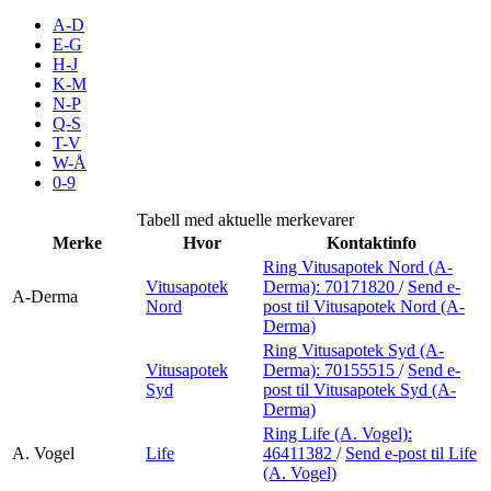
Inspirasjon
A-D
E-G
H-J
K-M
N-P
Søk
Q-S
T-V
W-Å
0-9
Åpningstider
Tabell med aktuelle merkevarer
Merke
Hvor
Kontaktinfo
Praktisk informasjon
Ring Vitusapotek Nord (A-
Vitusapotek
Derma):
70171820
/
Send e-
Ledige stillinger
A-Derma
Nord
post
til Vitusapotek Nord (A-
Derma)
Magasin
Ring Vitusapotek Syd (A-
Vitusapotek
Derma):
70155515
/
Send e-
Gavekort
Syd
post
til Vitusapotek Syd (A-
Derma)
Finn frem
Ring Life (A. Vogel):
A. Vogel
Life
46411382
/
Send e-post
til Life
(A. Vogel)