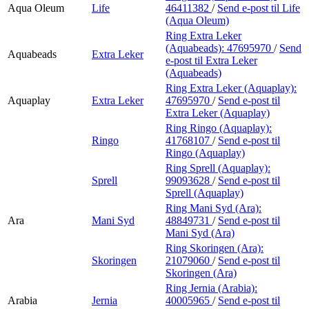
Aqua Oleum
Life
46411382
/
Send e-post
til Life
(Aqua Oleum)
Ring Extra Leker
(Aquabeads):
47695970
/
Send
Aquabeads
Extra Leker
e-post
til Extra Leker
(Aquabeads)
Ring Extra Leker (Aquaplay):
Aquaplay
Extra Leker
47695970
/
Send e-post
til
Extra Leker (Aquaplay)
Ring Ringo (Aquaplay):
Ringo
41768107
/
Send e-post
til
Ringo (Aquaplay)
Ring Sprell (Aquaplay):
Sprell
99093628
/
Send e-post
til
Sprell (Aquaplay)
Ring Mani Syd (Ara):
Ara
Mani Syd
48849731
/
Send e-post
til
Mani Syd (Ara)
Ring Skoringen (Ara):
Skoringen
21079060
/
Send e-post
til
Skoringen (Ara)
Ring Jernia (Arabia):
Arabia
Jernia
40005965
/
Send e-post
til