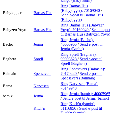
Ringo (Baby Born)
Ring Barnas Hus
(Babyjogger):
70169040
/
Babyjogger
Barnas Hus
Send e-post
til Barnas Hus
(Babyjogger)
Ring Barnas Hus (Babyzen
Babyzen Yoyo
Barnas Hus
Yoyo):
70169040
/
Send e-post
til Barnas Hus (Babyzen Yoyo)
Ring Jernia (Bacho):
Bacho
Jernia
40005965
/
Send e-post
til
Jernia (Bacho)
Ring Sprell (Baghera):
Baghera
Sprell
99093628
/
Send e-post
til
Sprell (Baghera)
Ring Specsavers (Balmain):
Balmain
Specsavers
70179440
/
Send e-post
til
Specsavers (Balmain)
Ring Narvesen (Bama):
Bama
Narvesen
70149948
Ring Jernia (bamix):
40005965
bamix
Jernia
/
Send e-post
til Jernia (bamix)
Ring Kitch'n (bamix):
Kitch'n
51116856
/
Send e-post
til
Kitch'n (bamix)