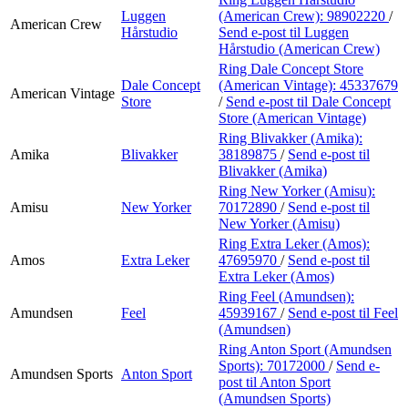
Luggen
(American Crew):
98902220
/
American Crew
Hårstudio
Send e-post
til Luggen
Hårstudio (American Crew)
Ring Dale Concept Store
Dale Concept
(American Vintage):
45337679
American Vintage
Store
/
Send e-post
til Dale Concept
Store (American Vintage)
Ring Blivakker (Amika):
Amika
Blivakker
38189875
/
Send e-post
til
Blivakker (Amika)
Ring New Yorker (Amisu):
Amisu
New Yorker
70172890
/
Send e-post
til
New Yorker (Amisu)
Ring Extra Leker (Amos):
Amos
Extra Leker
47695970
/
Send e-post
til
Extra Leker (Amos)
Ring Feel (Amundsen):
Amundsen
Feel
45939167
/
Send e-post
til Feel
(Amundsen)
Ring Anton Sport (Amundsen
Sports):
70172000
/
Send e-
Amundsen Sports
Anton Sport
post
til Anton Sport
(Amundsen Sports)