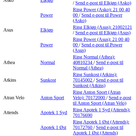
Asko
Elkjøp
/
Send e-post
til Elkjøp (Asko)
Ring Power (Asko):
21 00 40
Power
00
/
Send e-post
til Power
(Asko)
Ring Elkjøp (Asus):
21002121
Asus
Elkjøp
/
Send e-post
til Elkjøp (Asus)
Ring Power (Asus):
21 00 40
Power
00
/
Send e-post
til Power
(Asus)
Ring Normal (Athea):
Athea
Normal
40810234
/
Send e-post
til
Normal (Athea)
Ring Sunkost (Atkins):
Atkins
Sunkost
70145002
/
Send e-post
til
Sunkost (Atkins)
Ring Anton Sport (Atran
Atran Velo
Anton Sport
Velo):
70172000
/
Send e-post
til Anton Sport (Atran Velo)
Ring Apotek 1 Syd (Attends):
Attends
Apotek 1 Syd
70176690
Ring Apotek 1 Øst (Attends):
Apotek 1 Øst
70172760
/
Send e-post
til
Apotek 1 Øst (Attends)