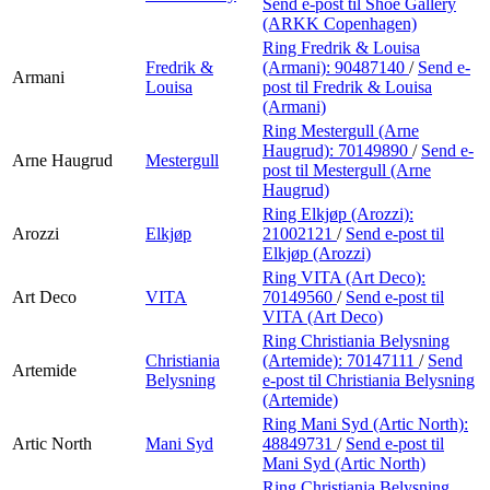
Send e-post
til Shoe Gallery
(ARKK Copenhagen)
Ring Fredrik & Louisa
Fredrik &
(Armani):
90487140
/
Send e-
Armani
Louisa
post
til Fredrik & Louisa
(Armani)
Ring Mestergull (Arne
Haugrud):
70149890
/
Send e-
Arne Haugrud
Mestergull
post
til Mestergull (Arne
Haugrud)
Ring Elkjøp (Arozzi):
Arozzi
Elkjøp
21002121
/
Send e-post
til
Elkjøp (Arozzi)
Ring VITA (Art Deco):
Art Deco
VITA
70149560
/
Send e-post
til
VITA (Art Deco)
Ring Christiania Belysning
Christiania
(Artemide):
70147111
/
Send
Artemide
Belysning
e-post
til Christiania Belysning
(Artemide)
Ring Mani Syd (Artic North):
Artic North
Mani Syd
48849731
/
Send e-post
til
Mani Syd (Artic North)
Ring Christiania Belysning