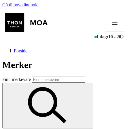
Gå til hovedinnhold
I dag:
10 - 20
Forside
Merker
Butikker
Finn merkevare
Mat og drikke
Helse
Aktiviteter
Tilbud