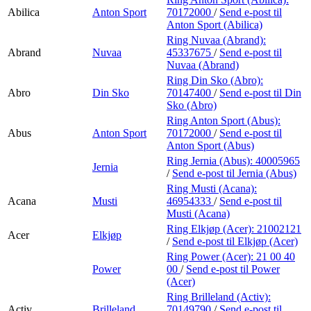
Abilica
Anton Sport
70172000
/
Send e-post
til
Anton Sport (Abilica)
Ring Nuvaa (Abrand):
Abrand
Nuvaa
45337675
/
Send e-post
til
Nuvaa (Abrand)
Ring Din Sko (Abro):
Abro
Din Sko
70147400
/
Send e-post
til Din
Sko (Abro)
Ring Anton Sport (Abus):
Abus
Anton Sport
70172000
/
Send e-post
til
Anton Sport (Abus)
Ring Jernia (Abus):
40005965
Jernia
/
Send e-post
til Jernia (Abus)
Ring Musti (Acana):
Acana
Musti
46954333
/
Send e-post
til
Musti (Acana)
Ring Elkjøp (Acer):
21002121
Acer
Elkjøp
/
Send e-post
til Elkjøp (Acer)
Ring Power (Acer):
21 00 40
Power
00
/
Send e-post
til Power
(Acer)
Ring Brilleland (Activ):
Activ
Brilleland
70149790
/
Send e-post
til