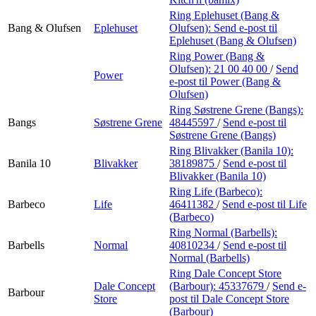
Ring Eplehuset (Bang &
Bang & Olufsen
Eplehuset
Olufsen):
Send e-post
til
Eplehuset (Bang & Olufsen)
Ring Power (Bang &
Olufsen):
21 00 40 00
/
Send
Power
e-post
til Power (Bang &
Olufsen)
Ring Søstrene Grene (Bangs):
Bangs
Søstrene Grene
48445597
/
Send e-post
til
Søstrene Grene (Bangs)
Ring Blivakker (Banila 10):
Banila 10
Blivakker
38189875
/
Send e-post
til
Blivakker (Banila 10)
Ring Life (Barbeco):
Barbeco
Life
46411382
/
Send e-post
til Life
(Barbeco)
Ring Normal (Barbells):
Barbells
Normal
40810234
/
Send e-post
til
Normal (Barbells)
Ring Dale Concept Store
Dale Concept
(Barbour):
45337679
/
Send e-
Barbour
Store
post
til Dale Concept Store
(Barbour)