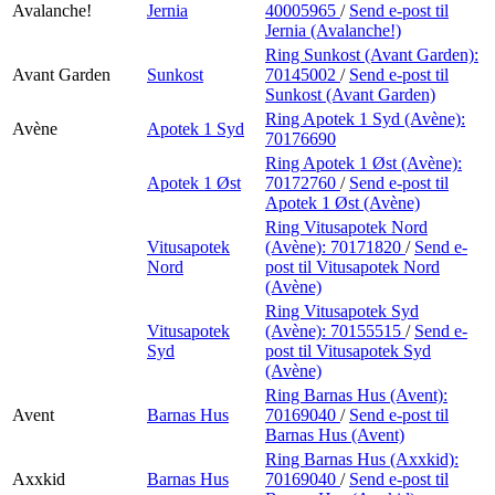
Avalanche!
Jernia
40005965
/
Send e-post
til
Jernia (Avalanche!)
Ring Sunkost (Avant Garden):
Avant Garden
Sunkost
70145002
/
Send e-post
til
Sunkost (Avant Garden)
Ring Apotek 1 Syd (Avène):
Avène
Apotek 1 Syd
70176690
Ring Apotek 1 Øst (Avène):
Apotek 1 Øst
70172760
/
Send e-post
til
Apotek 1 Øst (Avène)
Ring Vitusapotek Nord
Vitusapotek
(Avène):
70171820
/
Send e-
Nord
post
til Vitusapotek Nord
(Avène)
Ring Vitusapotek Syd
Vitusapotek
(Avène):
70155515
/
Send e-
Syd
post
til Vitusapotek Syd
(Avène)
Ring Barnas Hus (Avent):
Avent
Barnas Hus
70169040
/
Send e-post
til
Barnas Hus (Avent)
Ring Barnas Hus (Axxkid):
Axxkid
Barnas Hus
70169040
/
Send e-post
til