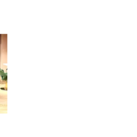
Søk
Åpningstider
Praktisk informasjon
Ledige stillinger
Magasin
Gavekort
Finn frem
Kundeklubb
Finn frem