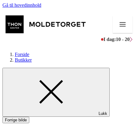
Gå til hovedinnhold
I dag:
10 - 20
Forside
Butikker
Butikker
Aktiviteter
Tilbud
Lukk
Kundeklubb
Forrige bilde
Inspirasjon