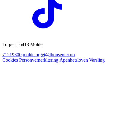
Torget 1 6413 Molde
71219300
moldetorget@thonsenter.no
Cookies
Personvernerklæring
Åpenhetsloven
Varsling