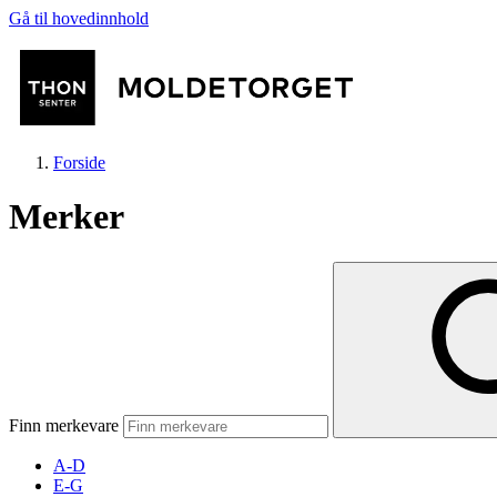
Gå til hovedinnhold
Forside
Merker
Butikker
Aktiviteter
Finn merkevare
Tilbud
A-D
E-G