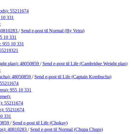
ods):
55211674
 10 331
:
40810283
/
Send e-post
til Normal (By Veira)
5 10 331
):
955 10 331
55219321
ght plan):
48050859
/
Send e-post
til Life (Cambridge Weight plan)
:
ucha):
48050859
/
Send e-post
til Life (Captain Kombucha)
55211674
era):
955 10 331
rmet):
):
55211674
n):
55211674
10 331
0859
/
Send e-post
til Life (Chokay)
ps):
40810283
/
Send e-post
til Normal (Chupa Chups)