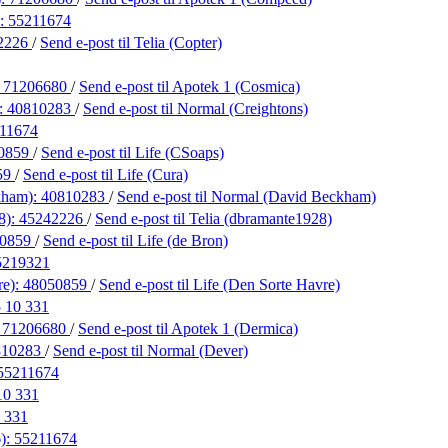
):
55211674
2226
/
Send e-post
til Telia (Copter)
:
71206680
/
Send e-post
til Apotek 1 (Cosmica)
):
40810283
/
Send e-post
til Normal (Creightons)
11674
0859
/
Send e-post
til Life (CSoaps)
59
/
Send e-post
til Life (Cura)
kham):
40810283
/
Send e-post
til Normal (David Beckham)
8):
45242226
/
Send e-post
til Telia (dbramante1928)
50859
/
Send e-post
til Life (de Bron)
5219321
re):
48050859
/
Send e-post
til Life (Den Sorte Havre)
 10 331
:
71206680
/
Send e-post
til Apotek 1 (Dermica)
810283
/
Send e-post
til Normal (Dever)
55211674
10 331
 331
6):
55211674