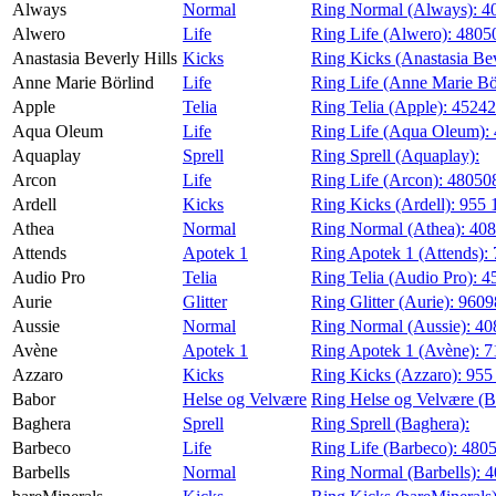
Always
Normal
Ring Normal (Always):
4
Alwero
Life
Ring Life (Alwero):
4805
Finn frem
Anastasia Beverly Hills
Kicks
Ring Kicks (Anastasia Bev
Kundeklubb
Anne Marie Börlind
Life
Ring Life (Anne Marie Bö
Finn frem
Apple
Telia
Ring Telia (Apple):
4524
Aqua Oleum
Life
Ring Life (Aqua Oleum):
Aquaplay
Sprell
Ring Sprell (Aquaplay):
Arcon
Life
Ring Life (Arcon):
48050
Ardell
Kicks
Ring Kicks (Ardell):
955 
Athea
Normal
Ring Normal (Athea):
40
Attends
Apotek 1
Ring Apotek 1 (Attends):
Audio Pro
Telia
Ring Telia (Audio Pro):
4
Aurie
Glitter
Ring Glitter (Aurie):
9609
Aussie
Normal
Ring Normal (Aussie):
40
Avène
Apotek 1
Ring Apotek 1 (Avène):
7
Azzaro
Kicks
Ring Kicks (Azzaro):
955
Babor
Helse og Velvære
Ring Helse og Velvære (B
Baghera
Sprell
Ring Sprell (Baghera):
Barbeco
Life
Ring Life (Barbeco):
480
Barbells
Normal
Ring Normal (Barbells):
4