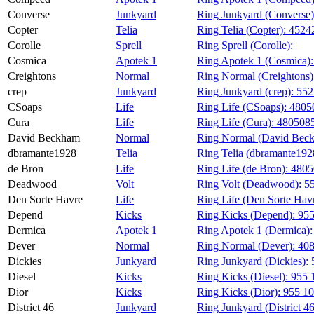
Converse
Junkyard
Ring Junkyard (Converse
Copter
Telia
Ring Telia (Copter):
4524
Corolle
Sprell
Ring Sprell (Corolle):
Cosmica
Apotek 1
Ring Apotek 1 (Cosmica)
Creightons
Normal
Ring Normal (Creightons
crep
Junkyard
Ring Junkyard (crep):
552
CSoaps
Life
Ring Life (CSoaps):
4805
Cura
Life
Ring Life (Cura):
480508
David Beckham
Normal
Ring Normal (David Bec
dbramante1928
Telia
Ring Telia (dbramante192
de Bron
Life
Ring Life (de Bron):
480
Deadwood
Volt
Ring Volt (Deadwood):
5
Den Sorte Havre
Life
Ring Life (Den Sorte Hav
Depend
Kicks
Ring Kicks (Depend):
955
Dermica
Apotek 1
Ring Apotek 1 (Dermica)
Dever
Normal
Ring Normal (Dever):
40
Dickies
Junkyard
Ring Junkyard (Dickies):
Diesel
Kicks
Ring Kicks (Diesel):
955 
Dior
Kicks
Ring Kicks (Dior):
955 10
District 46
Junkyard
Ring Junkyard (District 4