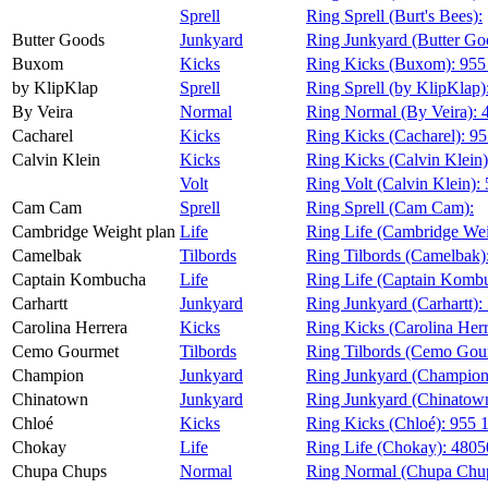
Sprell
Ring Sprell (Burt's Bees):
Butter Goods
Junkyard
Ring Junkyard (Butter Go
Buxom
Kicks
Ring Kicks (Buxom):
955
by KlipKlap
Sprell
Ring Sprell (by KlipKlap)
By Veira
Normal
Ring Normal (By Veira):
Cacharel
Kicks
Ring Kicks (Cacharel):
95
Calvin Klein
Kicks
Ring Kicks (Calvin Klein
Volt
Ring Volt (Calvin Klein):
Cam Cam
Sprell
Ring Sprell (Cam Cam):
Cambridge Weight plan
Life
Ring Life (Cambridge Wei
Camelbak
Tilbords
Ring Tilbords (Camelbak)
Captain Kombucha
Life
Ring Life (Captain Komb
Carhartt
Junkyard
Ring Junkyard (Carhartt):
Carolina Herrera
Kicks
Ring Kicks (Carolina Herr
Cemo Gourmet
Tilbords
Ring Tilbords (Cemo Gou
Champion
Junkyard
Ring Junkyard (Champion
Chinatown
Junkyard
Ring Junkyard (Chinatow
Chloé
Kicks
Ring Kicks (Chloé):
955 
Chokay
Life
Ring Life (Chokay):
4805
Chupa Chups
Normal
Ring Normal (Chupa Chu