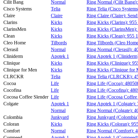
Cilit Bang
Normal
Ring Normal (Cilit Bang)
Cisco Systems
Telia
Ring Telia (Cisco Systems
Claire
Claire
Ring Claire (Claire):
Send
Clarins
Kicks
Ring Kicks (Clarins):
955
ClarinsMen
Kicks
Ring Kicks (ClarinsMen)
Clean
Kicks
Ring Kicks (Clean):
955 1
Cleo Home
Tilbords
Ring Tilbords (Cleo Home
Clerasil
Normal
Ring Normal (Clerasil):
4
Cliniderm
Apotek 1
Ring Apotek 1 (Cliniderm
Clinique
Kicks
Ring Kicks (Clinique):
95
Clinique for Men
Kicks
Ring Kicks (Clinique for
CLRCKR
Telia
Ring Telia (CLRCKR):
4
Cocoa
Life
Ring Life (Cocoa):
48050
Cocofina
Life
Ring Life (Cocofina):
480
Cocosa Coffee Slender
Life
Ring Life (Cocosa Coffee
Colgate
Apotek 1
Ring Apotek 1 (Colgate):
Normal
Ring Normal (Colgate):
4
Colombia
Junkyard
Ring Junkyard (Colombia
Coloran
Kicks
Ring Kicks (Coloran):
955
Comfort
Normal
Ring Normal (Comfort):
4
Compeed
Apotek 1
Ring Apotek 1 (Compeed