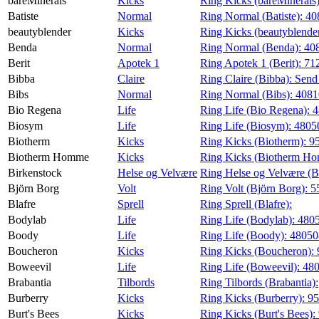
bareMinerals
Kicks
Ring Kicks (bareMinerals
Batiste
Normal
Ring Normal (Batiste):
40
beautyblender
Kicks
Ring Kicks (beautyblende
Benda
Normal
Ring Normal (Benda):
40
Berit
Apotek 1
Ring Apotek 1 (Berit):
71
Bibba
Claire
Ring Claire (Bibba):
Send
Bibs
Normal
Ring Normal (Bibs):
408
Bio Regena
Life
Ring Life (Bio Regena):
4
Biosym
Life
Ring Life (Biosym):
4805
Biotherm
Kicks
Ring Kicks (Biotherm):
9
Biotherm Homme
Kicks
Ring Kicks (Biotherm H
Birkenstock
Helse og Velvære
Ring Helse og Velvære (B
Björn Borg
Volt
Ring Volt (Björn Borg):
5
Blafre
Sprell
Ring Sprell (Blafre):
Bodylab
Life
Ring Life (Bodylab):
480
Boody
Life
Ring Life (Boody):
4805
Boucheron
Kicks
Ring Kicks (Boucheron):
Boweevil
Life
Ring Life (Boweevil):
48
Brabantia
Tilbords
Ring Tilbords (Brabantia):
Burberry
Kicks
Ring Kicks (Burberry):
95
Burt's Bees
Kicks
Ring Kicks (Burt's Bees):