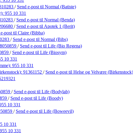
):
955 10 331
810283
/
Send e-post
til Normal (Batiste)
r):
955 10 331
810283
/
Send e-post
til Normal (Benda)
206680
/
Send e-post
til Apotek 1 (Berit)
 e-post
til Claire (Bibba)
10283
/
Send e-post
til Normal (Bibs)
8050859
/
Send e-post
til Life (Bio Regena)
0859
/
Send e-post
til Life (Biosym)
55 10 331
omme):
955 10 331
irkenstock):
91361152
/
Send e-post
til Helse og Velvære (Birkenstock
5219321
50859
/
Send e-post
til Life (Bodylab)
0859
/
Send e-post
til Life (Boody)
955 10 331
050859
/
Send e-post
til Life (Boweevil)
5 10 331
955 10 331