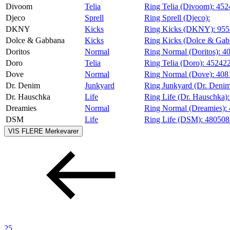
Divoom
Telia
Ring Telia (Divoom):
452
Djeco
Sprell
Ring Sprell (Djeco):
DKNY
Kicks
Ring Kicks (DKNY):
955
Dolce & Gabbana
Kicks
Ring Kicks (Dolce & Gab
Doritos
Normal
Ring Normal (Doritos):
4
Doro
Telia
Ring Telia (Doro):
45242
Dove
Normal
Ring Normal (Dove):
408
Dr. Denim
Junkyard
Ring Junkyard (Dr. Deni
Dr. Hauschka
Life
Ring Life (Dr. Hauschka)
Dreamies
Normal
Ring Normal (Dreamies):
DSM
Life
Ring Life (DSM):
48050
VIS FLERE
Merkevarer
25