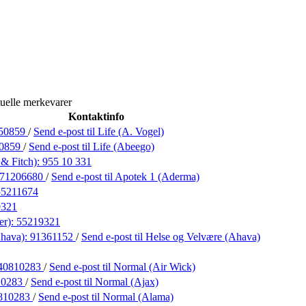
uelle merkevarer
Kontaktinfo
50859
/
Send e-post
til Life (A. Vogel)
0859
/
Send e-post
til Life (Abeego)
& Fitch):
955 10 331
71206680
/
Send e-post
til Apotek 1 (Aderma)
55211674
9321
er):
55219321
Ahava):
91361152
/
Send e-post
til Helse og Velvære (Ahava)
40810283
/
Send e-post
til Normal (Air Wick)
10283
/
Send e-post
til Normal (Ajax)
810283
/
Send e-post
til Normal (Alama)