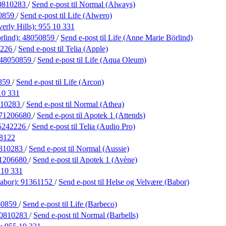
0810283
/
Send e-post
til Normal (Always)
0859
/
Send e-post
til Life (Alwero)
erly Hills):
955 10 331
rlind):
48050859
/
Send e-post
til Life (Anne Marie Börlind)
2226
/
Send e-post
til Telia (Apple)
48050859
/
Send e-post
til Life (Aqua Oleum)
859
/
Send e-post
til Life (Arcon)
10 331
810283
/
Send e-post
til Normal (Athea)
71206680
/
Send e-post
til Apotek 1 (Attends)
5242226
/
Send e-post
til Telia (Audio Pro)
8122
810283
/
Send e-post
til Normal (Aussie)
1206680
/
Send e-post
til Apotek 1 (Avène)
 10 331
abor):
91361152
/
Send e-post
til Helse og Velvære (Babor)
50859
/
Send e-post
til Life (Barbeco)
0810283
/
Send e-post
til Normal (Barbells)