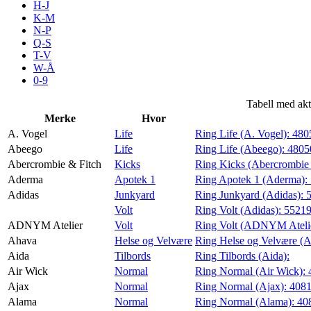
H-J
Kundeklubb
K-M
N-P
Q-S
T-V
Inspirasjon
W-Å
0-9
Tabell med akt
Merke
Hvor
Søk
A. Vogel
Life
Ring Life (A. Vogel):
480
Abeego
Life
Ring Life (Abeego):
4805
Abercrombie & Fitch
Kicks
Ring Kicks (Abercrombie 
Aderma
Apotek 1
Ring Apotek 1 (Aderma):
Adidas
Junkyard
Ring Junkyard (Adidas):
Åpningstider
Volt
Ring Volt (Adidas):
5521
ADNYM Atelier
Volt
Ring Volt (ADNYM Ateli
Praktisk informasjon
Ahava
Helse og Velvære
Ring Helse og Velvære (
Ledige stillinger
Aida
Tilbords
Ring Tilbords (Aida):
Air Wick
Normal
Ring Normal (Air Wick):
Magasin
Ajax
Normal
Ring Normal (Ajax):
408
Alama
Normal
Ring Normal (Alama):
40
Gavekort