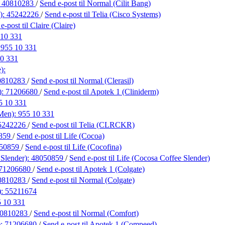
:
40810283
/
Send e-post
til Normal (Cilit Bang)
):
45242226
/
Send e-post
til Telia (Cisco Systems)
 e-post
til Claire (Claire)
 10 331
:
955 10 331
0 331
):
0810283
/
Send e-post
til Normal (Clerasil)
):
71206680
/
Send e-post
til Apotek 1 (Cliniderm)
5 10 331
 Men):
955 10 331
5242226
/
Send e-post
til Telia (CLRCKR)
859
/
Send e-post
til Life (Cocoa)
50859
/
Send e-post
til Life (Cocofina)
 Slender):
48050859
/
Send e-post
til Life (Cocosa Coffee Slender)
71206680
/
Send e-post
til Apotek 1 (Colgate)
0810283
/
Send e-post
til Normal (Colgate)
):
55211674
 10 331
0810283
/
Send e-post
til Normal (Comfort)
):
71206680
/
Send e-post
til Apotek 1 (Compeed)