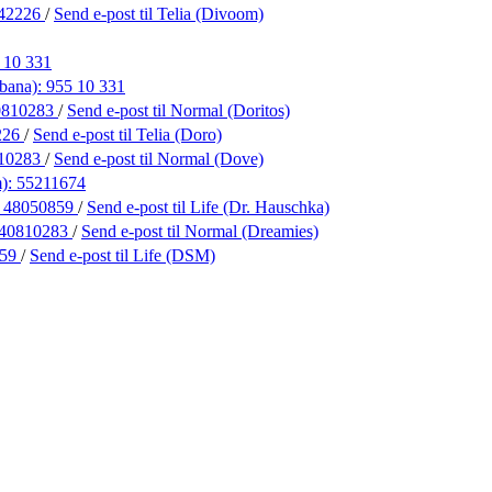
42226
/
Send e-post
til Telia (Divoom)
 10 331
bana):
955 10 331
0810283
/
Send e-post
til Normal (Doritos)
226
/
Send e-post
til Telia (Doro)
10283
/
Send e-post
til Normal (Dove)
m):
55211674
:
48050859
/
Send e-post
til Life (Dr. Hauschka)
40810283
/
Send e-post
til Normal (Dreamies)
859
/
Send e-post
til Life (DSM)