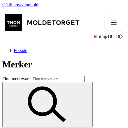
Gå til hovedinnhold
I dag:
10 - 18
Forside
Merker
Butikker
Finn merkevare
Aktiviteter
Tilbud
Kundeklubb
Inspirasjon