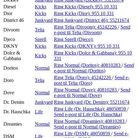
Diesel
Kicks
Ring Kicks (Diesel):
955 10 331
Dior
Kicks
Ring Kicks (Dior):
955 10 331
District 46
Junkyard
Ring Junkyard (District 46):
55211674
Ring Telia (Divoom):
45242226
/
Send
Divoom
Telia
e-post
til Telia (Divoom)
Djeco
Sprell
Ring Sprell (Djeco):
DKNY
Kicks
Ring Kicks (DKNY):
955 10 331
Dolce &
Ring Kicks (Dolce & Gabbana):
955 10
Kicks
Gabbana
331
Ring Normal (Doritos):
40810283
/
Send
Doritos
Normal
e-post
til Normal (Doritos)
Ring Telia (Doro):
45242226
/
Send e-
Doro
Telia
post
til Telia (Doro)
Ring Normal (Dove):
40810283
/
Send
Dove
Normal
e-post
til Normal (Dove)
Dr. Denim
Junkyard
Ring Junkyard (Dr. Denim):
55211674
Ring Life (Dr. Hauschka):
48050859
/
Dr. Hauschka
Life
Send e-post
til Life (Dr. Hauschka)
Ring Normal (Dreamies):
40810283
/
Dreamies
Normal
Send e-post
til Normal (Dreamies)
Ring Life (DSM):
48050859
/
Send e-
DSM
Life