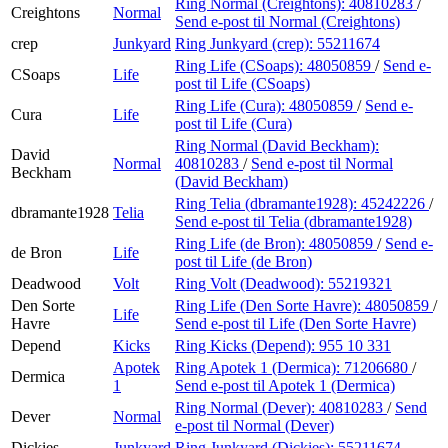
Ring Normal (Creightons):
40810283
/
Creightons
Normal
Send e-post
til Normal (Creightons)
crep
Junkyard
Ring Junkyard (crep):
55211674
Ring Life (CSoaps):
48050859
/
Send e-
CSoaps
Life
post
til Life (CSoaps)
Ring Life (Cura):
48050859
/
Send e-
Cura
Life
post
til Life (Cura)
Ring Normal (David Beckham):
David
Normal
40810283
/
Send e-post
til Normal
Beckham
(David Beckham)
Ring Telia (dbramante1928):
45242226
/
dbramante1928
Telia
Send e-post
til Telia (dbramante1928)
Ring Life (de Bron):
48050859
/
Send e-
de Bron
Life
post
til Life (de Bron)
Deadwood
Volt
Ring Volt (Deadwood):
55219321
Den Sorte
Ring Life (Den Sorte Havre):
48050859
/
Life
Havre
Send e-post
til Life (Den Sorte Havre)
Depend
Kicks
Ring Kicks (Depend):
955 10 331
Apotek
Ring Apotek 1 (Dermica):
71206680
/
Dermica
1
Send e-post
til Apotek 1 (Dermica)
Ring Normal (Dever):
40810283
/
Send
Dever
Normal
e-post
til Normal (Dever)
Dickies
Junkyard
Ring Junkyard (Dickies):
55211674