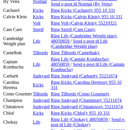
By Veira
Normal
Send e-post
til Normal (By Veira)
Cacharel
Kicks
Ring Kicks (Cacharel):
955 10 331
Calvin Klein
Kicks
Ring Kicks (Calvin Klein):
955 10 331
Volt
Ring Volt (Calvin Klein):
55219321
Cam Cam
Sprell
Ring Sprell (Cam Cam):
Ring Life (Cambridge Weight plan):
Cambridge
Life
48050859
/
Send e-post
til Life
Weight plan
(Cambridge Weight plan)
Camelbak
Tilbords
Ring Tilbords (Camelbak):
Ring Life (Captain Kombucha):
Captain
Life
48050859
/
Send e-post
til Life (Captain
Kombucha
Kombucha)
Carhartt
Junkyard
Ring Junkyard (Carhartt):
55211674
Carolina
Ring Kicks (Carolina Herrera):
955 10
Kicks
Herrera
331
Cemo Gourmet
Tilbords
Ring Tilbords (Cemo Gourmet):
Champion
Junkyard
Ring Junkyard (Champion):
55211674
Chinatown
Junkyard
Ring Junkyard (Chinatown):
55211674
Chloé
Kicks
Ring Kicks (Chloé):
955 10 331
Ring Life (Chokay):
48050859
/
Send e-
Chokay
Life
post
til Life (Chokay)