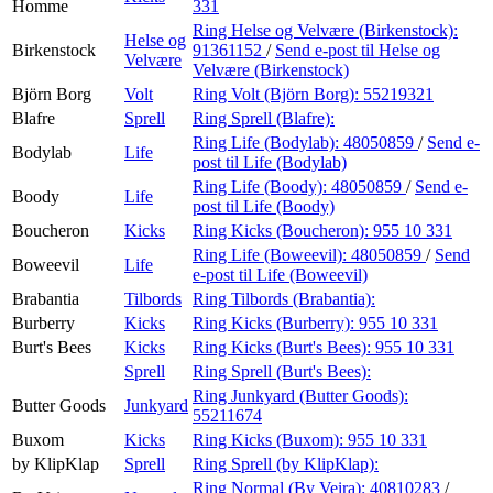
Homme
331
Ring Helse og Velvære (Birkenstock):
Helse og
Birkenstock
91361152
/
Send e-post
til Helse og
Velvære
Velvære (Birkenstock)
Björn Borg
Volt
Ring Volt (Björn Borg):
55219321
Blafre
Sprell
Ring Sprell (Blafre):
Ring Life (Bodylab):
48050859
/
Send e-
Bodylab
Life
post
til Life (Bodylab)
Ring Life (Boody):
48050859
/
Send e-
Boody
Life
post
til Life (Boody)
Boucheron
Kicks
Ring Kicks (Boucheron):
955 10 331
Ring Life (Boweevil):
48050859
/
Send
Boweevil
Life
e-post
til Life (Boweevil)
Brabantia
Tilbords
Ring Tilbords (Brabantia):
Burberry
Kicks
Ring Kicks (Burberry):
955 10 331
Burt's Bees
Kicks
Ring Kicks (Burt's Bees):
955 10 331
Sprell
Ring Sprell (Burt's Bees):
Ring Junkyard (Butter Goods):
Butter Goods
Junkyard
55211674
Buxom
Kicks
Ring Kicks (Buxom):
955 10 331
by KlipKlap
Sprell
Ring Sprell (by KlipKlap):
Ring Normal (By Veira):
40810283
/