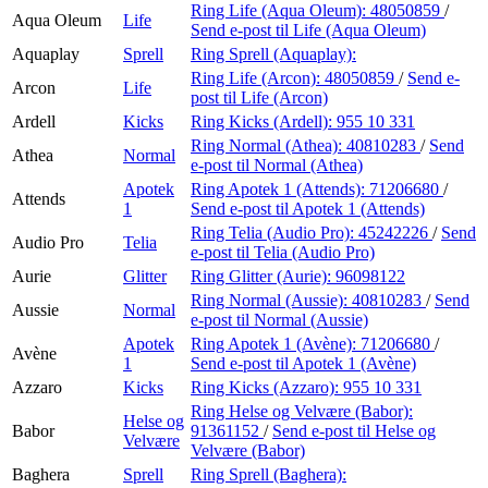
Ring Life (Aqua Oleum):
48050859
/
Aqua Oleum
Life
Send e-post
til Life (Aqua Oleum)
Aquaplay
Sprell
Ring Sprell (Aquaplay):
Ring Life (Arcon):
48050859
/
Send e-
Arcon
Life
post
til Life (Arcon)
Ardell
Kicks
Ring Kicks (Ardell):
955 10 331
Ring Normal (Athea):
40810283
/
Send
Athea
Normal
e-post
til Normal (Athea)
Apotek
Ring Apotek 1 (Attends):
71206680
/
Attends
1
Send e-post
til Apotek 1 (Attends)
Ring Telia (Audio Pro):
45242226
/
Send
Audio Pro
Telia
e-post
til Telia (Audio Pro)
Aurie
Glitter
Ring Glitter (Aurie):
96098122
Ring Normal (Aussie):
40810283
/
Send
Aussie
Normal
e-post
til Normal (Aussie)
Apotek
Ring Apotek 1 (Avène):
71206680
/
Avène
1
Send e-post
til Apotek 1 (Avène)
Azzaro
Kicks
Ring Kicks (Azzaro):
955 10 331
Ring Helse og Velvære (Babor):
Helse og
Babor
91361152
/
Send e-post
til Helse og
Velvære
Velvære (Babor)
Baghera
Sprell
Ring Sprell (Baghera):