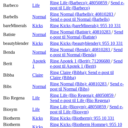
Ring Life (Barbeco):
48050859
/
Send e-
Barbeco
Life
post
til Life (Barbeco)
Ring Normal (Barbells):
40810283
/
Barbells
Normal
Send e-post
til Normal (Barbells)
bareMinerals
Kicks
Ring Kicks (bareMinerals):
955 10 331
Ring Normal (Batiste):
40810283
/
Send
Batiste
Normal
e-post
til Normal (Batiste)
beautyblender
Kicks
Ring Kicks (beautyblender):
955 10 331
Ring Normal (Benda):
40810283
/
Send
Benda
Normal
e-post
til Normal (Benda)
Apotek
Ring Apotek 1 (Berit):
71206680
/
Send
Berit
1
e-post
til Apotek 1 (Berit)
Ring Claire (Bibba):
Send e-post
til
Bibba
Claire
Claire (Bibba)
Ring Normal (Bibs):
40810283
/
Send e-
Bibs
Normal
post
til Normal (Bibs)
Ring Life (Bio Regena):
48050859
/
Bio Regena
Life
Send e-post
til Life (Bio Regena)
Ring Life (Biosym):
48050859
/
Send e-
Biosym
Life
post
til Life (Biosym)
Biotherm
Kicks
Ring Kicks (Biotherm):
955 10 331
Biotherm
Ring Kicks (Biotherm Homme):
955 10
Kicks