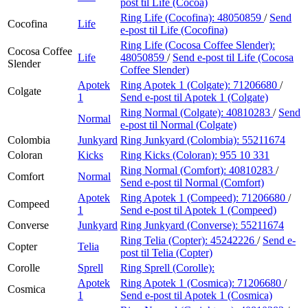
post
til Life (Cocoa)
Ring Life (Cocofina):
48050859
/
Send
Cocofina
Life
e-post
til Life (Cocofina)
Ring Life (Cocosa Coffee Slender):
Cocosa Coffee
Life
48050859
/
Send e-post
til Life (Cocosa
Slender
Coffee Slender)
Apotek
Ring Apotek 1 (Colgate):
71206680
/
Colgate
1
Send e-post
til Apotek 1 (Colgate)
Ring Normal (Colgate):
40810283
/
Send
Normal
e-post
til Normal (Colgate)
Colombia
Junkyard
Ring Junkyard (Colombia):
55211674
Coloran
Kicks
Ring Kicks (Coloran):
955 10 331
Ring Normal (Comfort):
40810283
/
Comfort
Normal
Send e-post
til Normal (Comfort)
Apotek
Ring Apotek 1 (Compeed):
71206680
/
Compeed
1
Send e-post
til Apotek 1 (Compeed)
Converse
Junkyard
Ring Junkyard (Converse):
55211674
Ring Telia (Copter):
45242226
/
Send e-
Copter
Telia
post
til Telia (Copter)
Corolle
Sprell
Ring Sprell (Corolle):
Apotek
Ring Apotek 1 (Cosmica):
71206680
/
Cosmica
1
Send e-post
til Apotek 1 (Cosmica)