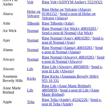
Volt
Ring Volt (ADNYM Atelier):
55219321
Atelier
Ring Helse og Velvære (Ahava):
Helse og
Ahava
91361152
/
Send e-post
til Helse og
Velvære
Velvære (Ahava)
Aida
Tilbords
Ring Tilbords (Aida):
Ring Normal (Air Wick):
40810283
/
Air Wick
Normal
Send e-post
til Normal (Air Wick)
Ring Normal (Ajax):
40810283
/
Send e-
Ajax
Normal
post
til Normal (Ajax)
Ring Normal (Alama):
40810283
/
Send
Alama
Normal
e-post
til Normal (Alama)
Ring Normal (Always):
40810283
/
Send
Always
Normal
e-post
til Normal (Always)
Ring Life (Alwero):
48050859
/
Send e-
Alwero
Life
post
til Life (Alwero)
Anastasia
Ring Kicks (Anastasia Beverly Hills):
Kicks
Beverly Hills
955 10 331
Ring Life (Anne Marie Börlind):
Anne Marie
Life
48050859
/
Send e-post
til Life (Anne
Börlind
Marie Börlind)
Ring Telia (Apple):
45242226
/
Send e-
Apple
Telia
post
til Telia (Apple)