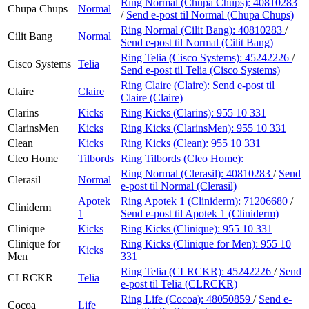
Ring Normal (Chupa Chups):
40810283
Chupa Chups
Normal
/
Send e-post
til Normal (Chupa Chups)
Ring Normal (Cilit Bang):
40810283
/
Cilit Bang
Normal
Send e-post
til Normal (Cilit Bang)
Ring Telia (Cisco Systems):
45242226
/
Cisco Systems
Telia
Send e-post
til Telia (Cisco Systems)
Ring Claire (Claire):
Send e-post
til
Claire
Claire
Claire (Claire)
Clarins
Kicks
Ring Kicks (Clarins):
955 10 331
ClarinsMen
Kicks
Ring Kicks (ClarinsMen):
955 10 331
Clean
Kicks
Ring Kicks (Clean):
955 10 331
Cleo Home
Tilbords
Ring Tilbords (Cleo Home):
Ring Normal (Clerasil):
40810283
/
Send
Clerasil
Normal
e-post
til Normal (Clerasil)
Apotek
Ring Apotek 1 (Cliniderm):
71206680
/
Cliniderm
1
Send e-post
til Apotek 1 (Cliniderm)
Clinique
Kicks
Ring Kicks (Clinique):
955 10 331
Clinique for
Ring Kicks (Clinique for Men):
955 10
Kicks
Men
331
Ring Telia (CLRCKR):
45242226
/
Send
CLRCKR
Telia
e-post
til Telia (CLRCKR)
Ring Life (Cocoa):
48050859
/
Send e-
Cocoa
Life