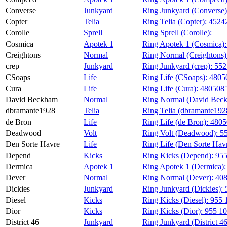
Converse
Junkyard
Ring Junkyard (Converse
Copter
Telia
Ring Telia (Copter):
4524
Corolle
Sprell
Ring Sprell (Corolle):
Cosmica
Apotek 1
Ring Apotek 1 (Cosmica)
Creightons
Normal
Ring Normal (Creightons
crep
Junkyard
Ring Junkyard (crep):
552
CSoaps
Life
Ring Life (CSoaps):
4805
Cura
Life
Ring Life (Cura):
480508
David Beckham
Normal
Ring Normal (David Bec
dbramante1928
Telia
Ring Telia (dbramante192
de Bron
Life
Ring Life (de Bron):
480
Deadwood
Volt
Ring Volt (Deadwood):
5
Den Sorte Havre
Life
Ring Life (Den Sorte Hav
Depend
Kicks
Ring Kicks (Depend):
955
Dermica
Apotek 1
Ring Apotek 1 (Dermica)
Dever
Normal
Ring Normal (Dever):
40
Dickies
Junkyard
Ring Junkyard (Dickies):
Diesel
Kicks
Ring Kicks (Diesel):
955 
Dior
Kicks
Ring Kicks (Dior):
955 10
District 46
Junkyard
Ring Junkyard (District 4