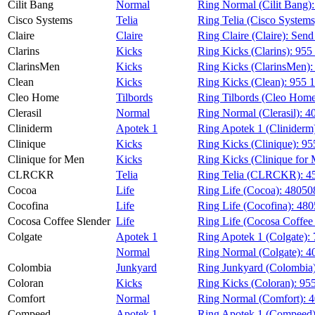
Cilit Bang
Normal
Ring Normal (Cilit Bang)
Cisco Systems
Telia
Ring Telia (Cisco Systems
Claire
Claire
Ring Claire (Claire):
Send
Clarins
Kicks
Ring Kicks (Clarins):
955
ClarinsMen
Kicks
Ring Kicks (ClarinsMen)
Clean
Kicks
Ring Kicks (Clean):
955 1
Cleo Home
Tilbords
Ring Tilbords (Cleo Home
Clerasil
Normal
Ring Normal (Clerasil):
4
Cliniderm
Apotek 1
Ring Apotek 1 (Cliniderm
Clinique
Kicks
Ring Kicks (Clinique):
95
Clinique for Men
Kicks
Ring Kicks (Clinique for
CLRCKR
Telia
Ring Telia (CLRCKR):
4
Cocoa
Life
Ring Life (Cocoa):
48050
Cocofina
Life
Ring Life (Cocofina):
480
Cocosa Coffee Slender
Life
Ring Life (Cocosa Coffee
Colgate
Apotek 1
Ring Apotek 1 (Colgate):
Normal
Ring Normal (Colgate):
4
Colombia
Junkyard
Ring Junkyard (Colombia
Coloran
Kicks
Ring Kicks (Coloran):
955
Comfort
Normal
Ring Normal (Comfort):
4
Compeed
Apotek 1
Ring Apotek 1 (Compeed