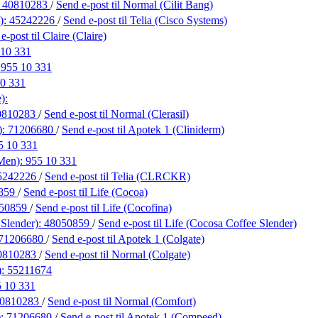
:
40810283
/
Send e-post
til Normal (Cilit Bang)
):
45242226
/
Send e-post
til Telia (Cisco Systems)
 e-post
til Claire (Claire)
 10 331
:
955 10 331
0 331
):
0810283
/
Send e-post
til Normal (Clerasil)
):
71206680
/
Send e-post
til Apotek 1 (Cliniderm)
5 10 331
 Men):
955 10 331
5242226
/
Send e-post
til Telia (CLRCKR)
859
/
Send e-post
til Life (Cocoa)
50859
/
Send e-post
til Life (Cocofina)
 Slender):
48050859
/
Send e-post
til Life (Cocosa Coffee Slender)
71206680
/
Send e-post
til Apotek 1 (Colgate)
0810283
/
Send e-post
til Normal (Colgate)
):
55211674
 10 331
0810283
/
Send e-post
til Normal (Comfort)
):
71206680
/
Send e-post
til Apotek 1 (Compeed)