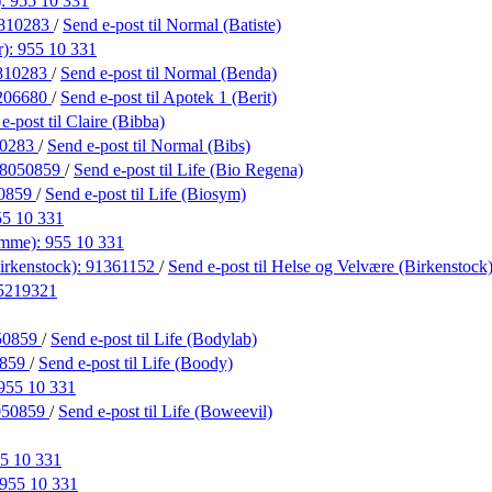
):
955 10 331
810283
/
Send e-post
til Normal (Batiste)
r):
955 10 331
810283
/
Send e-post
til Normal (Benda)
206680
/
Send e-post
til Apotek 1 (Berit)
 e-post
til Claire (Bibba)
10283
/
Send e-post
til Normal (Bibs)
8050859
/
Send e-post
til Life (Bio Regena)
0859
/
Send e-post
til Life (Biosym)
55 10 331
omme):
955 10 331
irkenstock):
91361152
/
Send e-post
til Helse og Velvære (Birkenstock
5219321
50859
/
Send e-post
til Life (Bodylab)
0859
/
Send e-post
til Life (Boody)
955 10 331
050859
/
Send e-post
til Life (Boweevil)
5 10 331
955 10 331