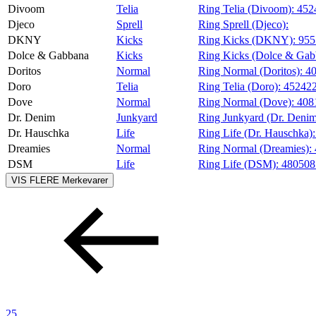
Divoom
Telia
Ring Telia (Divoom):
452
Djeco
Sprell
Ring Sprell (Djeco):
DKNY
Kicks
Ring Kicks (DKNY):
955
Dolce & Gabbana
Kicks
Ring Kicks (Dolce & Gab
Doritos
Normal
Ring Normal (Doritos):
4
Doro
Telia
Ring Telia (Doro):
45242
Dove
Normal
Ring Normal (Dove):
408
Dr. Denim
Junkyard
Ring Junkyard (Dr. Deni
Dr. Hauschka
Life
Ring Life (Dr. Hauschka)
Dreamies
Normal
Ring Normal (Dreamies):
DSM
Life
Ring Life (DSM):
48050
VIS FLERE
Merkevarer
25