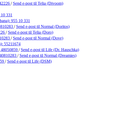
42226
/
Send e-post
til Telia (Divoom)
 10 331
bana):
955 10 331
0810283
/
Send e-post
til Normal (Doritos)
226
/
Send e-post
til Telia (Doro)
10283
/
Send e-post
til Normal (Dove)
m):
55211674
:
48050859
/
Send e-post
til Life (Dr. Hauschka)
40810283
/
Send e-post
til Normal (Dreamies)
859
/
Send e-post
til Life (DSM)