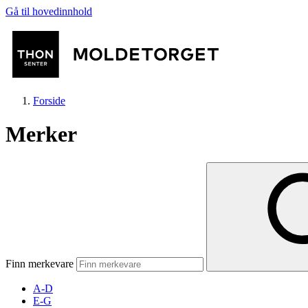
Gå til hovedinnhold
Forside
Merker
Butikker
Aktiviteter
Finn merkevare
Tilbud
A-D
E-G