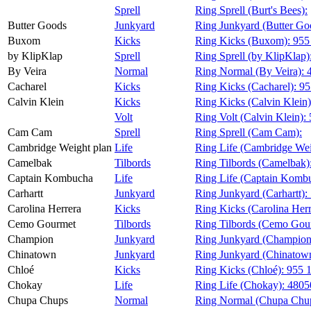
Sprell
Ring Sprell (Burt's Bees):
Butter Goods
Junkyard
Ring Junkyard (Butter Go
Buxom
Kicks
Ring Kicks (Buxom):
955
by KlipKlap
Sprell
Ring Sprell (by KlipKlap)
By Veira
Normal
Ring Normal (By Veira):
Cacharel
Kicks
Ring Kicks (Cacharel):
95
Calvin Klein
Kicks
Ring Kicks (Calvin Klein
Volt
Ring Volt (Calvin Klein):
Cam Cam
Sprell
Ring Sprell (Cam Cam):
Cambridge Weight plan
Life
Ring Life (Cambridge Wei
Camelbak
Tilbords
Ring Tilbords (Camelbak)
Captain Kombucha
Life
Ring Life (Captain Komb
Carhartt
Junkyard
Ring Junkyard (Carhartt):
Carolina Herrera
Kicks
Ring Kicks (Carolina Herr
Cemo Gourmet
Tilbords
Ring Tilbords (Cemo Gou
Champion
Junkyard
Ring Junkyard (Champion
Chinatown
Junkyard
Ring Junkyard (Chinatow
Chloé
Kicks
Ring Kicks (Chloé):
955 
Chokay
Life
Ring Life (Chokay):
4805
Chupa Chups
Normal
Ring Normal (Chupa Chu