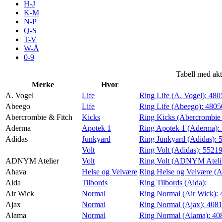
H-J
Kundeklubb
K-M
N-P
Q-S
T-V
Inspirasjon
W-Å
0-9
Tabell med akt
Merke
Hvor
Søk
A. Vogel
Life
Ring Life (A. Vogel):
480
Abeego
Life
Ring Life (Abeego):
4805
Abercrombie & Fitch
Kicks
Ring Kicks (Abercrombie 
Aderma
Apotek 1
Ring Apotek 1 (Aderma):
Adidas
Junkyard
Ring Junkyard (Adidas):
Åpningstider
Volt
Ring Volt (Adidas):
5521
ADNYM Atelier
Volt
Ring Volt (ADNYM Ateli
Praktisk informasjon
Ahava
Helse og Velvære
Ring Helse og Velvære (
Ledige stillinger
Aida
Tilbords
Ring Tilbords (Aida):
Air Wick
Normal
Ring Normal (Air Wick):
Magasin
Ajax
Normal
Ring Normal (Ajax):
408
Alama
Normal
Ring Normal (Alama):
40
Gavekort