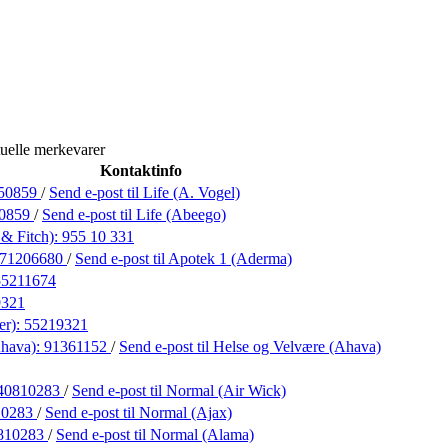
uelle merkevarer
Kontaktinfo
50859
/
Send e-post
til Life (A. Vogel)
0859
/
Send e-post
til Life (Abeego)
& Fitch):
955 10 331
71206680
/
Send e-post
til Apotek 1 (Aderma)
55211674
9321
er):
55219321
Ahava):
91361152
/
Send e-post
til Helse og Velvære (Ahava)
40810283
/
Send e-post
til Normal (Air Wick)
10283
/
Send e-post
til Normal (Ajax)
810283
/
Send e-post
til Normal (Alama)