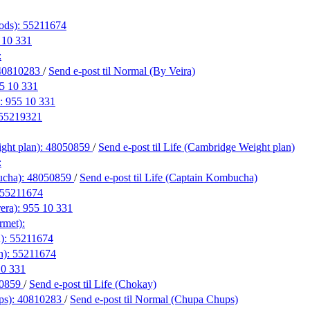
ods):
55211674
 10 331
:
40810283
/
Send e-post
til Normal (By Veira)
5 10 331
):
955 10 331
55219321
ght plan):
48050859
/
Send e-post
til Life (Cambridge Weight plan)
:
ucha):
48050859
/
Send e-post
til Life (Captain Kombucha)
55211674
era):
955 10 331
rmet):
):
55211674
n):
55211674
10 331
0859
/
Send e-post
til Life (Chokay)
ps):
40810283
/
Send e-post
til Normal (Chupa Chups)