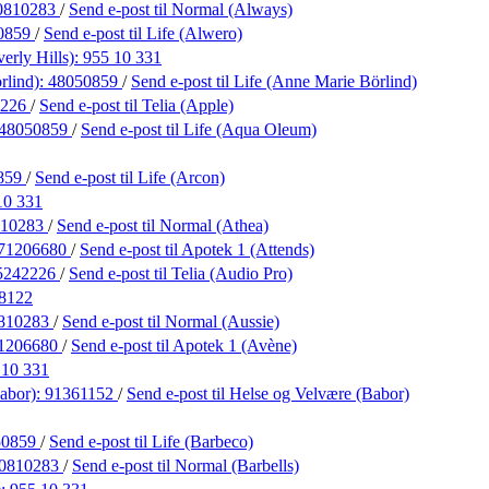
0810283
/
Send e-post
til Normal (Always)
0859
/
Send e-post
til Life (Alwero)
erly Hills):
955 10 331
rlind):
48050859
/
Send e-post
til Life (Anne Marie Börlind)
2226
/
Send e-post
til Telia (Apple)
48050859
/
Send e-post
til Life (Aqua Oleum)
859
/
Send e-post
til Life (Arcon)
10 331
810283
/
Send e-post
til Normal (Athea)
71206680
/
Send e-post
til Apotek 1 (Attends)
5242226
/
Send e-post
til Telia (Audio Pro)
8122
810283
/
Send e-post
til Normal (Aussie)
1206680
/
Send e-post
til Apotek 1 (Avène)
 10 331
abor):
91361152
/
Send e-post
til Helse og Velvære (Babor)
50859
/
Send e-post
til Life (Barbeco)
0810283
/
Send e-post
til Normal (Barbells)