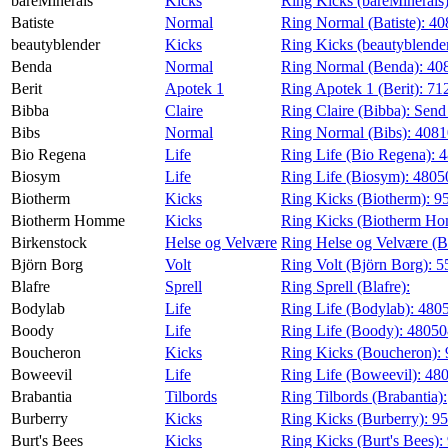
bareMinerals
Kicks
Ring Kicks (bareMinerals
Batiste
Normal
Ring Normal (Batiste):
40
beautyblender
Kicks
Ring Kicks (beautyblende
Benda
Normal
Ring Normal (Benda):
40
Berit
Apotek 1
Ring Apotek 1 (Berit):
71
Bibba
Claire
Ring Claire (Bibba):
Send
Bibs
Normal
Ring Normal (Bibs):
408
Bio Regena
Life
Ring Life (Bio Regena):
4
Biosym
Life
Ring Life (Biosym):
4805
Biotherm
Kicks
Ring Kicks (Biotherm):
9
Biotherm Homme
Kicks
Ring Kicks (Biotherm H
Birkenstock
Helse og Velvære
Ring Helse og Velvære (B
Björn Borg
Volt
Ring Volt (Björn Borg):
5
Blafre
Sprell
Ring Sprell (Blafre):
Bodylab
Life
Ring Life (Bodylab):
480
Boody
Life
Ring Life (Boody):
4805
Boucheron
Kicks
Ring Kicks (Boucheron):
Boweevil
Life
Ring Life (Boweevil):
48
Brabantia
Tilbords
Ring Tilbords (Brabantia):
Burberry
Kicks
Ring Kicks (Burberry):
95
Burt's Bees
Kicks
Ring Kicks (Burt's Bees):