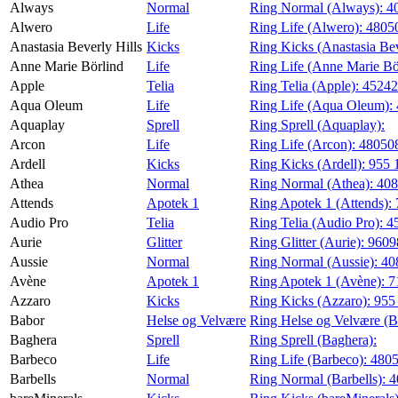
Always
Normal
Ring Normal (Always):
4
Alwero
Life
Ring Life (Alwero):
4805
Finn frem
Anastasia Beverly Hills
Kicks
Ring Kicks (Anastasia Bev
Kundeklubb
Anne Marie Börlind
Life
Ring Life (Anne Marie Bö
Finn frem
Apple
Telia
Ring Telia (Apple):
4524
Aqua Oleum
Life
Ring Life (Aqua Oleum):
Aquaplay
Sprell
Ring Sprell (Aquaplay):
Arcon
Life
Ring Life (Arcon):
48050
Ardell
Kicks
Ring Kicks (Ardell):
955 
Athea
Normal
Ring Normal (Athea):
40
Attends
Apotek 1
Ring Apotek 1 (Attends):
Audio Pro
Telia
Ring Telia (Audio Pro):
4
Aurie
Glitter
Ring Glitter (Aurie):
9609
Aussie
Normal
Ring Normal (Aussie):
40
Avène
Apotek 1
Ring Apotek 1 (Avène):
7
Azzaro
Kicks
Ring Kicks (Azzaro):
955
Babor
Helse og Velvære
Ring Helse og Velvære (B
Baghera
Sprell
Ring Sprell (Baghera):
Barbeco
Life
Ring Life (Barbeco):
480
Barbells
Normal
Ring Normal (Barbells):
4