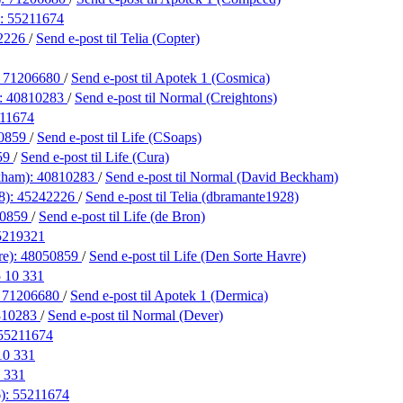
):
55211674
2226
/
Send e-post
til Telia (Copter)
:
71206680
/
Send e-post
til Apotek 1 (Cosmica)
):
40810283
/
Send e-post
til Normal (Creightons)
11674
0859
/
Send e-post
til Life (CSoaps)
59
/
Send e-post
til Life (Cura)
kham):
40810283
/
Send e-post
til Normal (David Beckham)
8):
45242226
/
Send e-post
til Telia (dbramante1928)
50859
/
Send e-post
til Life (de Bron)
5219321
re):
48050859
/
Send e-post
til Life (Den Sorte Havre)
 10 331
:
71206680
/
Send e-post
til Apotek 1 (Dermica)
810283
/
Send e-post
til Normal (Dever)
55211674
10 331
 331
6):
55211674