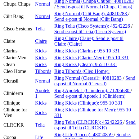
Ring Normal (Chupa Chups):
40810283
Chupa Chups
Normal
/
Send e-post
til Normal (Chupa Chups)
Ring Normal (Cilit Bang):
40810283
/
Cilit Bang
Normal
Send e-post
til Normal (Cilit Bang)
Ring Telia (Cisco Systems):
45242226
/
Cisco Systems
Telia
Send e-post
til Telia (Cisco Systems)
Ring Claire (Claire):
Send e-post
til
Claire
Claire
Claire (Claire)
Clarins
Kicks
Ring Kicks (Clarins):
955 10 331
ClarinsMen
Kicks
Ring Kicks (ClarinsMen):
955 10 331
Clean
Kicks
Ring Kicks (Clean):
955 10 331
Cleo Home
Tilbords
Ring Tilbords (Cleo Home):
Ring Normal (Clerasil):
40810283
/
Send
Clerasil
Normal
e-post
til Normal (Clerasil)
Apotek
Ring Apotek 1 (Cliniderm):
71206680
/
Cliniderm
1
Send e-post
til Apotek 1 (Cliniderm)
Clinique
Kicks
Ring Kicks (Clinique):
955 10 331
Clinique for
Ring Kicks (Clinique for Men):
955 10
Kicks
Men
331
Ring Telia (CLRCKR):
45242226
/
Send
CLRCKR
Telia
e-post
til Telia (CLRCKR)
Ring Life (Cocoa):
48050859
/
Send e-
Cocoa
Life