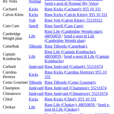
By Veira
Normal
Send e-post
til Normal (By Veira)
Cacharel
Kicks
Ring Kicks (Cacharel):
955 10 331
Calvin Klein
Kicks
Ring Kicks (Calvin Klein):
955 10 331
Volt
Ring Volt (Calvin Klein):
55219321
Cam Cam
Sprell
Ring Sprell (Cam Cam):
Ring Life (Cambridge Weight plan):
Cambridge
Life
48050859
/
Send e-post
til Life
Weight plan
(Cambridge Weight plan)
Camelbak
Tilbords
Ring Tilbords (Camelbak):
Ring Life (Captain Kombucha):
Captain
Life
48050859
/
Send e-post
til Life (Captain
Kombucha
Kombucha)
Carhartt
Junkyard
Ring Junkyard (Carhartt):
55211674
Carolina
Ring Kicks (Carolina Herrera):
955 10
Kicks
Herrera
331
Cemo Gourmet
Tilbords
Ring Tilbords (Cemo Gourmet):
Champion
Junkyard
Ring Junkyard (Champion):
55211674
Chinatown
Junkyard
Ring Junkyard (Chinatown):
55211674
Chloé
Kicks
Ring Kicks (Chloé):
955 10 331
Ring Life (Chokay):
48050859
/
Send e-
Chokay
Life
post
til Life (Chokay)