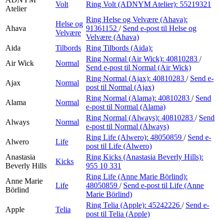
Volt
Ring Volt (ADNYM Atelier):
55219321
Atelier
Ring Helse og Velvære (Ahava):
Helse og
Ahava
91361152
/
Send e-post
til Helse og
Velvære
Velvære (Ahava)
Aida
Tilbords
Ring Tilbords (Aida):
Ring Normal (Air Wick):
40810283
/
Air Wick
Normal
Send e-post
til Normal (Air Wick)
Ring Normal (Ajax):
40810283
/
Send e-
Ajax
Normal
post
til Normal (Ajax)
Ring Normal (Alama):
40810283
/
Send
Alama
Normal
e-post
til Normal (Alama)
Ring Normal (Always):
40810283
/
Send
Always
Normal
e-post
til Normal (Always)
Ring Life (Alwero):
48050859
/
Send e-
Alwero
Life
post
til Life (Alwero)
Anastasia
Ring Kicks (Anastasia Beverly Hills):
Kicks
Beverly Hills
955 10 331
Ring Life (Anne Marie Börlind):
Anne Marie
Life
48050859
/
Send e-post
til Life (Anne
Börlind
Marie Börlind)
Ring Telia (Apple):
45242226
/
Send e-
Apple
Telia
post
til Telia (Apple)