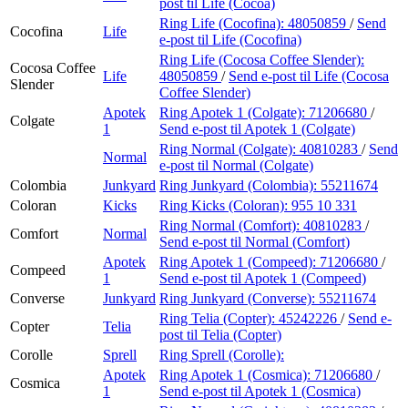
post
til Life (Cocoa)
Ring Life (Cocofina):
48050859
/
Send
Cocofina
Life
e-post
til Life (Cocofina)
Ring Life (Cocosa Coffee Slender):
Cocosa Coffee
Life
48050859
/
Send e-post
til Life (Cocosa
Slender
Coffee Slender)
Apotek
Ring Apotek 1 (Colgate):
71206680
/
Colgate
1
Send e-post
til Apotek 1 (Colgate)
Ring Normal (Colgate):
40810283
/
Send
Normal
e-post
til Normal (Colgate)
Colombia
Junkyard
Ring Junkyard (Colombia):
55211674
Coloran
Kicks
Ring Kicks (Coloran):
955 10 331
Ring Normal (Comfort):
40810283
/
Comfort
Normal
Send e-post
til Normal (Comfort)
Apotek
Ring Apotek 1 (Compeed):
71206680
/
Compeed
1
Send e-post
til Apotek 1 (Compeed)
Converse
Junkyard
Ring Junkyard (Converse):
55211674
Ring Telia (Copter):
45242226
/
Send e-
Copter
Telia
post
til Telia (Copter)
Corolle
Sprell
Ring Sprell (Corolle):
Apotek
Ring Apotek 1 (Cosmica):
71206680
/
Cosmica
1
Send e-post
til Apotek 1 (Cosmica)