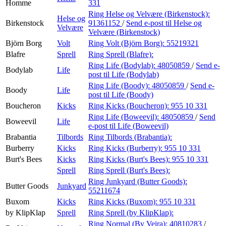
Homme
331
Ring Helse og Velvære (Birkenstock):
Helse og
Birkenstock
91361152
/
Send e-post
til Helse og
Velvære
Velvære (Birkenstock)
Björn Borg
Volt
Ring Volt (Björn Borg):
55219321
Blafre
Sprell
Ring Sprell (Blafre):
Ring Life (Bodylab):
48050859
/
Send e-
Bodylab
Life
post
til Life (Bodylab)
Ring Life (Boody):
48050859
/
Send e-
Boody
Life
post
til Life (Boody)
Boucheron
Kicks
Ring Kicks (Boucheron):
955 10 331
Ring Life (Boweevil):
48050859
/
Send
Boweevil
Life
e-post
til Life (Boweevil)
Brabantia
Tilbords
Ring Tilbords (Brabantia):
Burberry
Kicks
Ring Kicks (Burberry):
955 10 331
Burt's Bees
Kicks
Ring Kicks (Burt's Bees):
955 10 331
Sprell
Ring Sprell (Burt's Bees):
Ring Junkyard (Butter Goods):
Butter Goods
Junkyard
55211674
Buxom
Kicks
Ring Kicks (Buxom):
955 10 331
by KlipKlap
Sprell
Ring Sprell (by KlipKlap):
Ring Normal (By Veira):
40810283
/