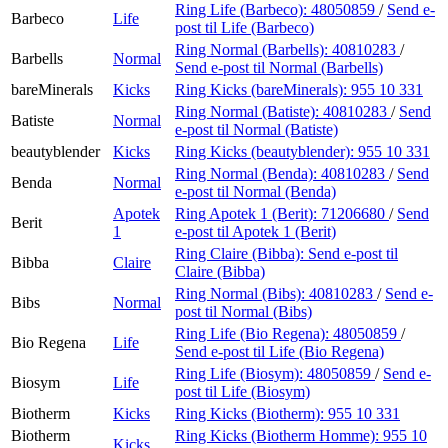
Ring Life (Barbeco):
48050859
/
Send e-
Barbeco
Life
post
til Life (Barbeco)
Ring Normal (Barbells):
40810283
/
Barbells
Normal
Send e-post
til Normal (Barbells)
bareMinerals
Kicks
Ring Kicks (bareMinerals):
955 10 331
Ring Normal (Batiste):
40810283
/
Send
Batiste
Normal
e-post
til Normal (Batiste)
beautyblender
Kicks
Ring Kicks (beautyblender):
955 10 331
Ring Normal (Benda):
40810283
/
Send
Benda
Normal
e-post
til Normal (Benda)
Apotek
Ring Apotek 1 (Berit):
71206680
/
Send
Berit
1
e-post
til Apotek 1 (Berit)
Ring Claire (Bibba):
Send e-post
til
Bibba
Claire
Claire (Bibba)
Ring Normal (Bibs):
40810283
/
Send e-
Bibs
Normal
post
til Normal (Bibs)
Ring Life (Bio Regena):
48050859
/
Bio Regena
Life
Send e-post
til Life (Bio Regena)
Ring Life (Biosym):
48050859
/
Send e-
Biosym
Life
post
til Life (Biosym)
Biotherm
Kicks
Ring Kicks (Biotherm):
955 10 331
Biotherm
Ring Kicks (Biotherm Homme):
955 10
Kicks