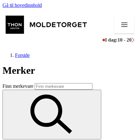
Gå til hovedinnhold
I dag:
10 - 20
Forside
Merker
Butikker
Finn merkevare
Aktiviteter
Tilbud
Kundeklubb
Inspirasjon