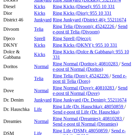
Diesel
Kicks
Ring Kicks (Diesel):
955 10 331
Dior
Kicks
Ring Kicks (Dior):
955 10 331
District 46
Junkyard
Ring Junkyard (District 46):
55211674
Ring Telia (Divoom):
45242226
/
Send
Divoom
Telia
e-post
til Telia (Divoom)
Djeco
Sprell
Ring Sprell (Djeco):
DKNY
Kicks
Ring Kicks (DKNY):
955 10 331
Dolce &
Ring Kicks (Dolce & Gabbana):
955 10
Kicks
Gabbana
331
Ring Normal (Doritos):
40810283
/
Send
Doritos
Normal
e-post
til Normal (Doritos)
Ring Telia (Doro):
45242226
/
Send e-
Doro
Telia
post
til Telia (Doro)
Ring Normal (Dove):
40810283
/
Send
Dove
Normal
e-post
til Normal (Dove)
Dr. Denim
Junkyard
Ring Junkyard (Dr. Denim):
55211674
Ring Life (Dr. Hauschka):
48050859
/
Dr. Hauschka
Life
Send e-post
til Life (Dr. Hauschka)
Ring Normal (Dreamies):
40810283
/
Dreamies
Normal
Send e-post
til Normal (Dreamies)
Ring Life (DSM):
48050859
/
Send e-
DSM
Life