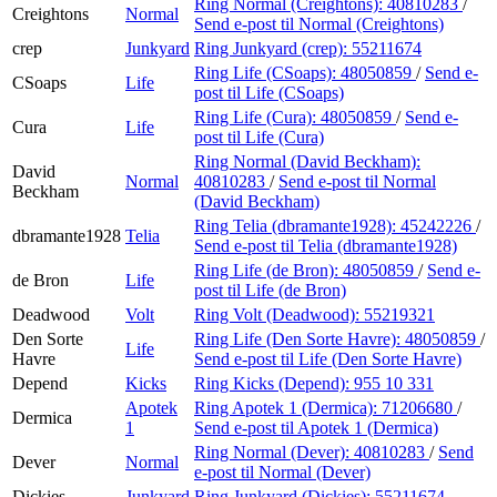
Ring Normal (Creightons):
40810283
/
Creightons
Normal
Send e-post
til Normal (Creightons)
crep
Junkyard
Ring Junkyard (crep):
55211674
Ring Life (CSoaps):
48050859
/
Send e-
CSoaps
Life
post
til Life (CSoaps)
Ring Life (Cura):
48050859
/
Send e-
Cura
Life
post
til Life (Cura)
Ring Normal (David Beckham):
David
Normal
40810283
/
Send e-post
til Normal
Beckham
(David Beckham)
Ring Telia (dbramante1928):
45242226
/
dbramante1928
Telia
Send e-post
til Telia (dbramante1928)
Ring Life (de Bron):
48050859
/
Send e-
de Bron
Life
post
til Life (de Bron)
Deadwood
Volt
Ring Volt (Deadwood):
55219321
Den Sorte
Ring Life (Den Sorte Havre):
48050859
/
Life
Havre
Send e-post
til Life (Den Sorte Havre)
Depend
Kicks
Ring Kicks (Depend):
955 10 331
Apotek
Ring Apotek 1 (Dermica):
71206680
/
Dermica
1
Send e-post
til Apotek 1 (Dermica)
Ring Normal (Dever):
40810283
/
Send
Dever
Normal
e-post
til Normal (Dever)
Dickies
Junkyard
Ring Junkyard (Dickies):
55211674