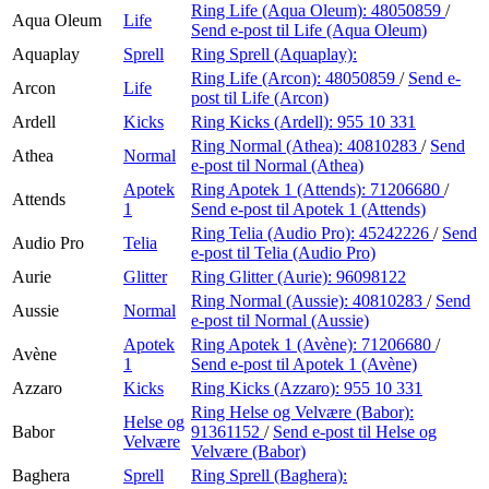
Ring Life (Aqua Oleum):
48050859
/
Aqua Oleum
Life
Send e-post
til Life (Aqua Oleum)
Aquaplay
Sprell
Ring Sprell (Aquaplay):
Ring Life (Arcon):
48050859
/
Send e-
Arcon
Life
post
til Life (Arcon)
Ardell
Kicks
Ring Kicks (Ardell):
955 10 331
Ring Normal (Athea):
40810283
/
Send
Athea
Normal
e-post
til Normal (Athea)
Apotek
Ring Apotek 1 (Attends):
71206680
/
Attends
1
Send e-post
til Apotek 1 (Attends)
Ring Telia (Audio Pro):
45242226
/
Send
Audio Pro
Telia
e-post
til Telia (Audio Pro)
Aurie
Glitter
Ring Glitter (Aurie):
96098122
Ring Normal (Aussie):
40810283
/
Send
Aussie
Normal
e-post
til Normal (Aussie)
Apotek
Ring Apotek 1 (Avène):
71206680
/
Avène
1
Send e-post
til Apotek 1 (Avène)
Azzaro
Kicks
Ring Kicks (Azzaro):
955 10 331
Ring Helse og Velvære (Babor):
Helse og
Babor
91361152
/
Send e-post
til Helse og
Velvære
Velvære (Babor)
Baghera
Sprell
Ring Sprell (Baghera):