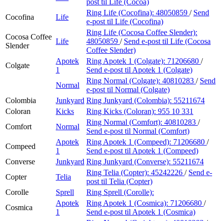
post
til Life (Cocoa)
Ring Life (Cocofina):
48050859
/
Send
Cocofina
Life
e-post
til Life (Cocofina)
Ring Life (Cocosa Coffee Slender):
Cocosa Coffee
Life
48050859
/
Send e-post
til Life (Cocosa
Slender
Coffee Slender)
Apotek
Ring Apotek 1 (Colgate):
71206680
/
Colgate
1
Send e-post
til Apotek 1 (Colgate)
Ring Normal (Colgate):
40810283
/
Send
Normal
e-post
til Normal (Colgate)
Colombia
Junkyard
Ring Junkyard (Colombia):
55211674
Coloran
Kicks
Ring Kicks (Coloran):
955 10 331
Ring Normal (Comfort):
40810283
/
Comfort
Normal
Send e-post
til Normal (Comfort)
Apotek
Ring Apotek 1 (Compeed):
71206680
/
Compeed
1
Send e-post
til Apotek 1 (Compeed)
Converse
Junkyard
Ring Junkyard (Converse):
55211674
Ring Telia (Copter):
45242226
/
Send e-
Copter
Telia
post
til Telia (Copter)
Corolle
Sprell
Ring Sprell (Corolle):
Apotek
Ring Apotek 1 (Cosmica):
71206680
/
Cosmica
1
Send e-post
til Apotek 1 (Cosmica)