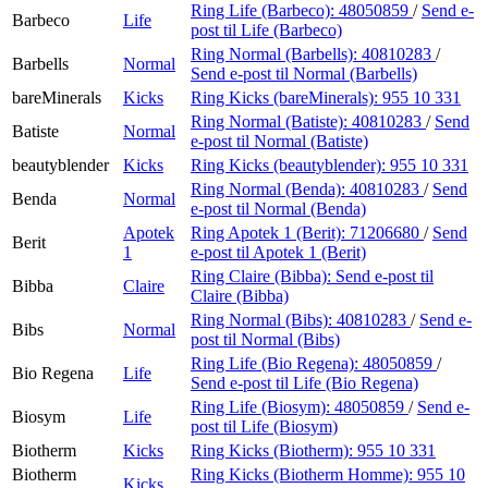
Ring Life (Barbeco):
48050859
/
Send e-
Barbeco
Life
post
til Life (Barbeco)
Ring Normal (Barbells):
40810283
/
Barbells
Normal
Send e-post
til Normal (Barbells)
bareMinerals
Kicks
Ring Kicks (bareMinerals):
955 10 331
Ring Normal (Batiste):
40810283
/
Send
Batiste
Normal
e-post
til Normal (Batiste)
beautyblender
Kicks
Ring Kicks (beautyblender):
955 10 331
Ring Normal (Benda):
40810283
/
Send
Benda
Normal
e-post
til Normal (Benda)
Apotek
Ring Apotek 1 (Berit):
71206680
/
Send
Berit
1
e-post
til Apotek 1 (Berit)
Ring Claire (Bibba):
Send e-post
til
Bibba
Claire
Claire (Bibba)
Ring Normal (Bibs):
40810283
/
Send e-
Bibs
Normal
post
til Normal (Bibs)
Ring Life (Bio Regena):
48050859
/
Bio Regena
Life
Send e-post
til Life (Bio Regena)
Ring Life (Biosym):
48050859
/
Send e-
Biosym
Life
post
til Life (Biosym)
Biotherm
Kicks
Ring Kicks (Biotherm):
955 10 331
Biotherm
Ring Kicks (Biotherm Homme):
955 10
Kicks