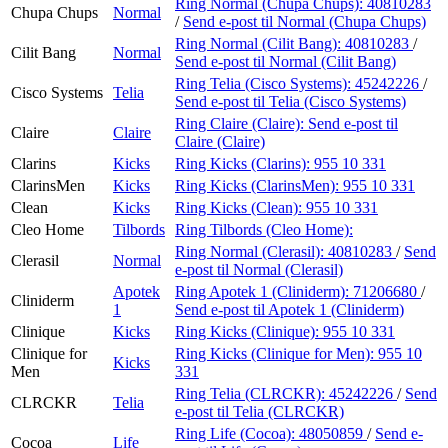
Ring Normal (Chupa Chups):
40810283
Chupa Chups
Normal
/
Send e-post
til Normal (Chupa Chups)
Ring Normal (Cilit Bang):
40810283
/
Cilit Bang
Normal
Send e-post
til Normal (Cilit Bang)
Ring Telia (Cisco Systems):
45242226
/
Cisco Systems
Telia
Send e-post
til Telia (Cisco Systems)
Ring Claire (Claire):
Send e-post
til
Claire
Claire
Claire (Claire)
Clarins
Kicks
Ring Kicks (Clarins):
955 10 331
ClarinsMen
Kicks
Ring Kicks (ClarinsMen):
955 10 331
Clean
Kicks
Ring Kicks (Clean):
955 10 331
Cleo Home
Tilbords
Ring Tilbords (Cleo Home):
Ring Normal (Clerasil):
40810283
/
Send
Clerasil
Normal
e-post
til Normal (Clerasil)
Apotek
Ring Apotek 1 (Cliniderm):
71206680
/
Cliniderm
1
Send e-post
til Apotek 1 (Cliniderm)
Clinique
Kicks
Ring Kicks (Clinique):
955 10 331
Clinique for
Ring Kicks (Clinique for Men):
955 10
Kicks
Men
331
Ring Telia (CLRCKR):
45242226
/
Send
CLRCKR
Telia
e-post
til Telia (CLRCKR)
Ring Life (Cocoa):
48050859
/
Send e-
Cocoa
Life