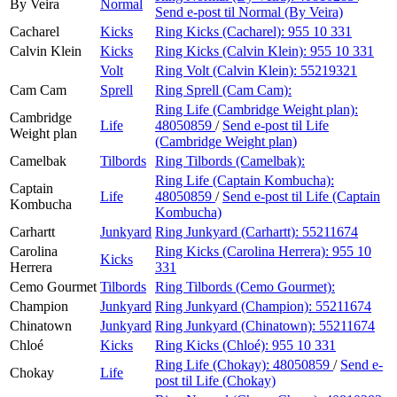
By Veira
Normal
Send e-post
til Normal (By Veira)
Cacharel
Kicks
Ring Kicks (Cacharel):
955 10 331
Calvin Klein
Kicks
Ring Kicks (Calvin Klein):
955 10 331
Volt
Ring Volt (Calvin Klein):
55219321
Cam Cam
Sprell
Ring Sprell (Cam Cam):
Ring Life (Cambridge Weight plan):
Cambridge
Life
48050859
/
Send e-post
til Life
Weight plan
(Cambridge Weight plan)
Camelbak
Tilbords
Ring Tilbords (Camelbak):
Ring Life (Captain Kombucha):
Captain
Life
48050859
/
Send e-post
til Life (Captain
Kombucha
Kombucha)
Carhartt
Junkyard
Ring Junkyard (Carhartt):
55211674
Carolina
Ring Kicks (Carolina Herrera):
955 10
Kicks
Herrera
331
Cemo Gourmet
Tilbords
Ring Tilbords (Cemo Gourmet):
Champion
Junkyard
Ring Junkyard (Champion):
55211674
Chinatown
Junkyard
Ring Junkyard (Chinatown):
55211674
Chloé
Kicks
Ring Kicks (Chloé):
955 10 331
Ring Life (Chokay):
48050859
/
Send e-
Chokay
Life
post
til Life (Chokay)