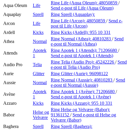
Ring Life (Aqua Oleum):
48050859
/
Aqua Oleum
Life
Send e-post
til Life (Aqua Oleum)
Aquaplay
Sprell
Ring Sprell (Aquaplay):
Ring Life (Arcon):
48050859
/
Send e-
Arcon
Life
post
til Life (Arcon)
Ardell
Kicks
Ring Kicks (Ardell):
955 10 331
Ring Normal (Athea):
40810283
/
Send
Athea
Normal
e-post
til Normal (Athea)
Apotek
Ring Apotek 1 (Attends):
71206680
/
Attends
1
Send e-post
til Apotek 1 (Attends)
Ring Telia (Audio Pro):
45242226
/
Send
Audio Pro
Telia
e-post
til Telia (Audio Pro)
Aurie
Glitter
Ring Glitter (Aurie):
96098122
Ring Normal (Aussie):
40810283
/
Send
Aussie
Normal
e-post
til Normal (Aussie)
Apotek
Ring Apotek 1 (Avène):
71206680
/
Avène
1
Send e-post
til Apotek 1 (Avène)
Azzaro
Kicks
Ring Kicks (Azzaro):
955 10 331
Ring Helse og Velvære (Babor):
Helse og
Babor
91361152
/
Send e-post
til Helse og
Velvære
Velvære (Babor)
Baghera
Sprell
Ring Sprell (Baghera):