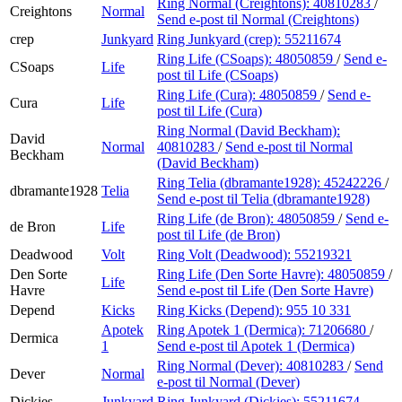
Ring Normal (Creightons):
40810283
/
Creightons
Normal
Send e-post
til Normal (Creightons)
crep
Junkyard
Ring Junkyard (crep):
55211674
Ring Life (CSoaps):
48050859
/
Send e-
CSoaps
Life
post
til Life (CSoaps)
Ring Life (Cura):
48050859
/
Send e-
Cura
Life
post
til Life (Cura)
Ring Normal (David Beckham):
David
Normal
40810283
/
Send e-post
til Normal
Beckham
(David Beckham)
Ring Telia (dbramante1928):
45242226
/
dbramante1928
Telia
Send e-post
til Telia (dbramante1928)
Ring Life (de Bron):
48050859
/
Send e-
de Bron
Life
post
til Life (de Bron)
Deadwood
Volt
Ring Volt (Deadwood):
55219321
Den Sorte
Ring Life (Den Sorte Havre):
48050859
/
Life
Havre
Send e-post
til Life (Den Sorte Havre)
Depend
Kicks
Ring Kicks (Depend):
955 10 331
Apotek
Ring Apotek 1 (Dermica):
71206680
/
Dermica
1
Send e-post
til Apotek 1 (Dermica)
Ring Normal (Dever):
40810283
/
Send
Dever
Normal
e-post
til Normal (Dever)
Dickies
Junkyard
Ring Junkyard (Dickies):
55211674