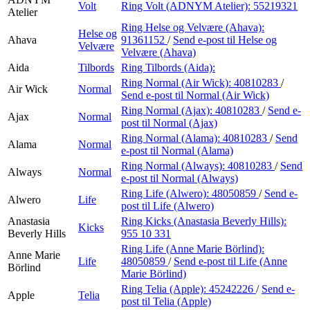
Volt
Ring Volt (ADNYM Atelier):
55219321
Atelier
Ring Helse og Velvære (Ahava):
Helse og
Ahava
91361152
/
Send e-post
til Helse og
Velvære
Velvære (Ahava)
Aida
Tilbords
Ring Tilbords (Aida):
Ring Normal (Air Wick):
40810283
/
Air Wick
Normal
Send e-post
til Normal (Air Wick)
Ring Normal (Ajax):
40810283
/
Send e-
Ajax
Normal
post
til Normal (Ajax)
Ring Normal (Alama):
40810283
/
Send
Alama
Normal
e-post
til Normal (Alama)
Ring Normal (Always):
40810283
/
Send
Always
Normal
e-post
til Normal (Always)
Ring Life (Alwero):
48050859
/
Send e-
Alwero
Life
post
til Life (Alwero)
Anastasia
Ring Kicks (Anastasia Beverly Hills):
Kicks
Beverly Hills
955 10 331
Ring Life (Anne Marie Börlind):
Anne Marie
Life
48050859
/
Send e-post
til Life (Anne
Börlind
Marie Börlind)
Ring Telia (Apple):
45242226
/
Send e-
Apple
Telia
post
til Telia (Apple)