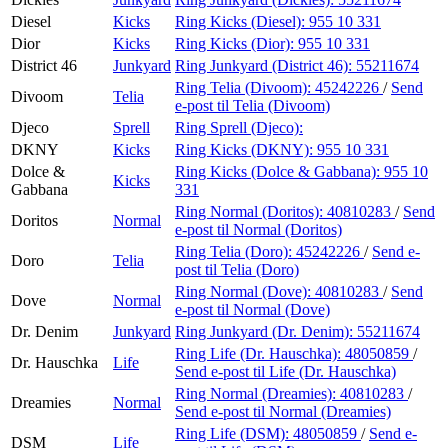
Diesel
Kicks
Ring Kicks (Diesel):
955 10 331
Dior
Kicks
Ring Kicks (Dior):
955 10 331
District 46
Junkyard
Ring Junkyard (District 46):
55211674
Ring Telia (Divoom):
45242226
/
Send
Divoom
Telia
e-post
til Telia (Divoom)
Djeco
Sprell
Ring Sprell (Djeco):
DKNY
Kicks
Ring Kicks (DKNY):
955 10 331
Dolce &
Ring Kicks (Dolce & Gabbana):
955 10
Kicks
Gabbana
331
Ring Normal (Doritos):
40810283
/
Send
Doritos
Normal
e-post
til Normal (Doritos)
Ring Telia (Doro):
45242226
/
Send e-
Doro
Telia
post
til Telia (Doro)
Ring Normal (Dove):
40810283
/
Send
Dove
Normal
e-post
til Normal (Dove)
Dr. Denim
Junkyard
Ring Junkyard (Dr. Denim):
55211674
Ring Life (Dr. Hauschka):
48050859
/
Dr. Hauschka
Life
Send e-post
til Life (Dr. Hauschka)
Ring Normal (Dreamies):
40810283
/
Dreamies
Normal
Send e-post
til Normal (Dreamies)
Ring Life (DSM):
48050859
/
Send e-
DSM
Life