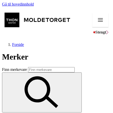
Gå til hovedinnhold
Stengt
Forside
Merker
Butikker
Finn merkevare
Aktiviteter
Tilbud
Kundeklubb
Inspirasjon