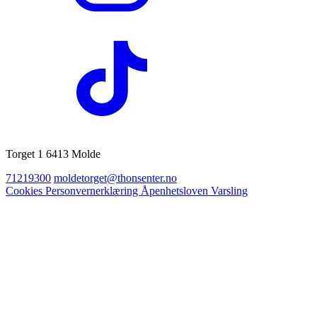
Torget 1 6413 Molde
71219300
moldetorget@thonsenter.no
Cookies
Personvernerklæring
Åpenhetsloven
Varsling