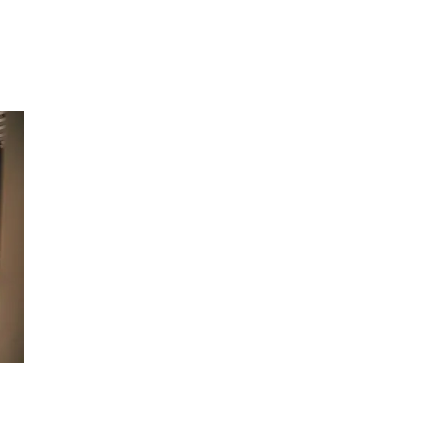
Søk
Åpningstider
Praktisk informasjon
Ledige stillinger
Magasin
Gavekort
Finn frem
Kundeklubb
Finn frem