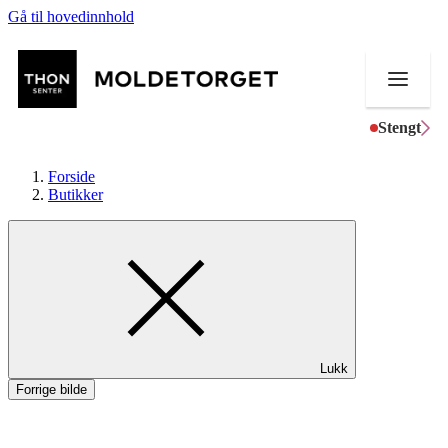
Gå til hovedinnhold
Stengt
Forside
Butikker
Butikker
Aktiviteter
Tilbud
Lukk
Kundeklubb
Forrige bilde
Inspirasjon