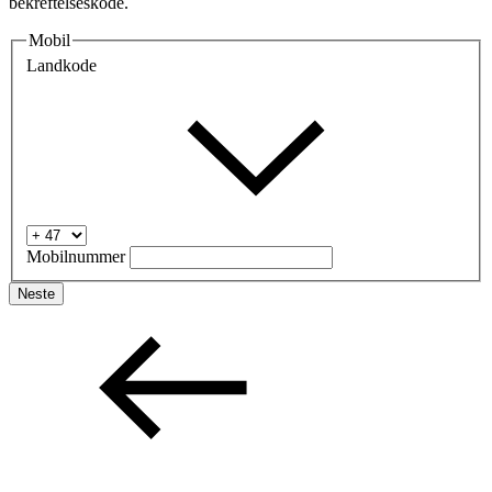
bekreftelseskode.
Mobil
Landkode
Søk
Åpningstider
Praktisk informasjon
Ledige stillinger
Mobilnummer
Magasin
Neste
Gavekort
Finn frem
Kundeklubb
Finn frem