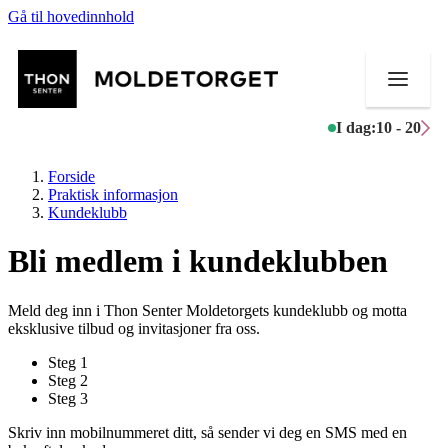
Gå til hovedinnhold
I dag:
10 - 20
Forside
Praktisk informasjon
Kundeklubb
Bli medlem i kundeklubben
Butikker
Aktiviteter
Meld deg inn i Thon Senter Moldetorgets kundeklubb og motta
eksklusive tilbud og invitasjoner fra oss.
Tilbud
Steg
1
Steg
2
Kundeklubb
Steg
3
Inspirasjon
Skriv inn mobilnummeret ditt, så sender vi deg en SMS med en