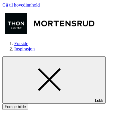
Gå til hovedinnhold
Forside
Inspirasjon
Butikker
Lukk
Mat og drikke
Forrige bilde
Helse