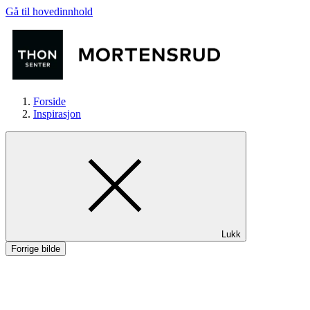
Gå til hovedinnhold
Forside
Inspirasjon
Butikker
Lukk
Mat og drikke
Forrige bilde
Helse