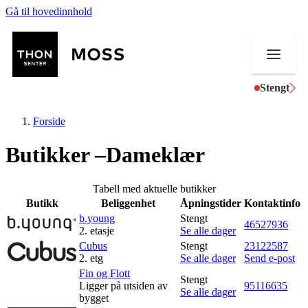
Gå til hovedinnhold
Stengt
Forside
Butikker –Dameklær
Butikker
Tabell med aktuelle butikker
Butikk
Beliggenhet
Åpningstider
Kontaktinfo
Mat og drikke
b.young
Stengt
46527936
2. etasje
Se alle dager
Helse
Cubus
Stengt
23122587
2. etg
Se alle dager
Send e-post
Aktiviteter
Fin og Flott
Stengt
Ligger på utsiden av
95116635
Se alle dager
Tilbud
bygget