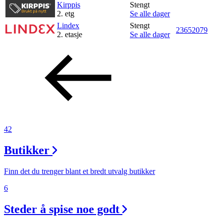
Kirppis
Stengt
Inspirasjon
2. etg
Se alle dager
Lindex
Stengt
23652079
2. etasje
Se alle dager
Søk
Åpningstider
Praktisk informasjon
42
Ledige stillinger
Butikker
Magasin
Gavekort
Finn det du trenger blant et bredt utvalg butikker
Finn frem
6
Parkering
Steder å spise noe godt