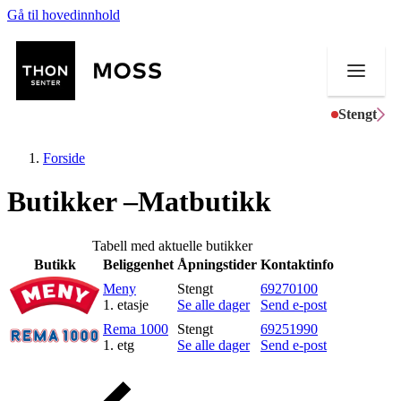
Gå til hovedinnhold
Stengt
Forside
Butikker –Matbutikk
Butikker
Tabell med aktuelle butikker
Butikk
Beliggenhet
Åpningstider
Kontaktinfo
Mat og drikke
Meny
Stengt
69270100
1. etasje
Se alle dager
Send e-post
Helse
Rema 1000
Stengt
69251990
1. etg
Se alle dager
Send e-post
Aktiviteter
Tilbud