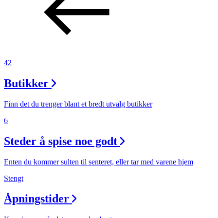
Inspirasjon
Søk
42
Butikker
Åpningstider
Finn det du trenger blant et bredt utvalg butikker
Praktisk informasjon
6
Ledige stillinger
Steder å spise noe godt
Magasin
Enten du kommer sulten til senteret, eller tar med varene hjem
Gavekort
Stengt
Finn frem
Åpningstider
Parkering