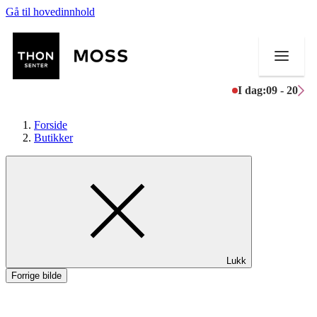
Gå til hovedinnhold
I dag:
09 - 20
Forside
Butikker
Butikker
Mat og drikke
Helse
Lukk
Aktiviteter
Forrige bilde
Tilbud