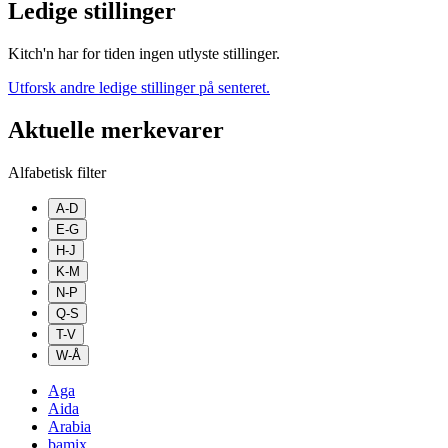
Ledige stillinger
Kitch'n har for tiden ingen utlyste stillinger.
Utforsk andre ledige stillinger på senteret.
Aktuelle merkevarer
Alfabetisk filter
A-D
E-G
H-J
K-M
N-P
Q-S
T-V
W-Å
Aga
Aida
Arabia
bamix