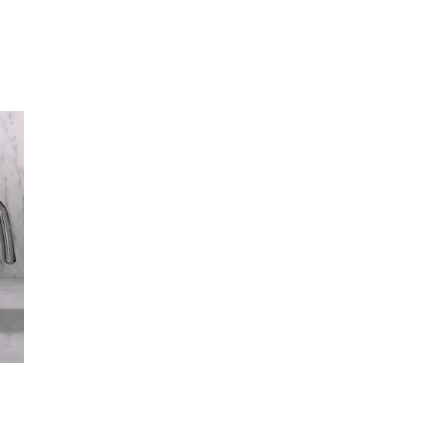
Inspirasjon
Søk
Åpningstider
Praktisk informasjon
Ledige stillinger
Magasin
Gavekort
Finn frem
Parkering