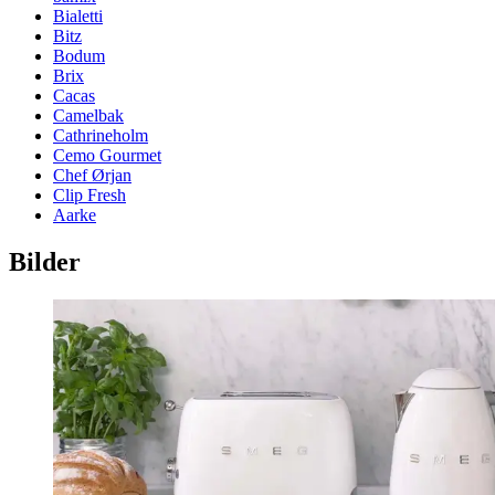
Bialetti
Bitz
Bodum
Brix
Cacas
Camelbak
Cathrineholm
Cemo Gourmet
Chef Ørjan
Clip Fresh
Aarke
Bilder