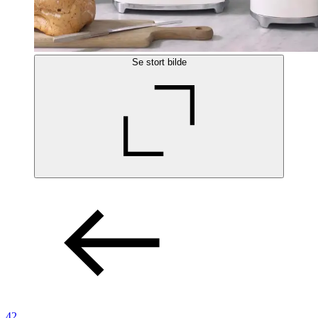
Se stort bilde
42