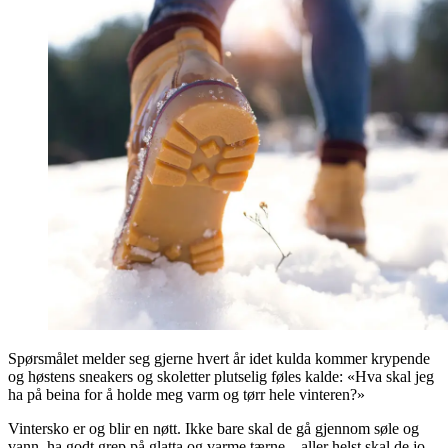
Spørsmålet melder seg gjerne hvert år idet kulda kommer krypende
og høstens sneakers og skoletter plutselig føles kalde: «Hva skal jeg
ha på beina for å holde meg varm og tørr hele vinteren?»
Vintersko er og blir en nøtt. Ikke bare skal de gå gjennom søle og
vann, ha godt grep på glatta og varme tærne – aller helst skal de jo