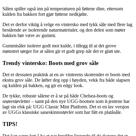
Sålen spiller også inn på temperaturen på føttene dine, ettersom
kulden fra bakken fort gjør føttene nedkjølte.
Det er derfor viktig å velge en vintersko med tykk såle med flere lag
bestående av isolerende naturmaterialer, og den delen som møter
bakken bør være av gummi.
Gummisåler isolerer godt mot kulde, i tillegg til at det grove
mønstret sørger for at sålen gir et godt grep når det er glatt ute.
Trendy vintersko: Boots med grov såle
Det er dessuten praktisk at en av vinterens skotrender er boots med
ekstra grov såle. De løfter deg opp i høyden, vekk fra både slapsen
og kulden på bakken, og gir en edgy look.
De tykke, robuste sålene er å se på både Chelsea-boots og
snørestøvletter – samt på den nye UGG-bootsen som it-jentene har
lagt sin elsk på: UGG Classic Mini Platform. Det er en lav versjon
av UGGs klassiske saueskinnsstøvler som har fått en platåsåle.
TIPS!
Det kan være lurt å ha et par brodder liggende til de dagene det er