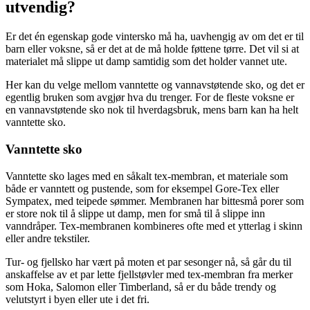
utvendig?
Er det én egenskap gode vintersko må ha, uavhengig av om det er til
barn eller voksne, så er det at de må holde føttene tørre. Det vil si at
materialet må slippe ut damp samtidig som det holder vannet ute.
Her kan du velge mellom vanntette og vannavstøtende sko, og det er
egentlig bruken som avgjør hva du trenger. For de fleste voksne er
en vannavstøtende sko nok til hverdagsbruk, mens barn kan ha helt
vanntette sko.
Vanntette sko
Vanntette sko lages med en såkalt tex-membran, et materiale som
både er vanntett og pustende, som for eksempel Gore-Tex eller
Sympatex, med teipede sømmer. Membranen har bittesmå porer som
er store nok til å slippe ut damp, men for små til å slippe inn
vanndråper. Tex-membranen kombineres ofte med et ytterlag i skinn
eller andre tekstiler.
Tur- og fjellsko har vært på moten et par sesonger nå, så går du til
anskaffelse av et par lette fjellstøvler med tex-membran fra merker
som Hoka, Salomon eller Timberland, så er du både trendy og
velutstyrt i byen eller ute i det fri.