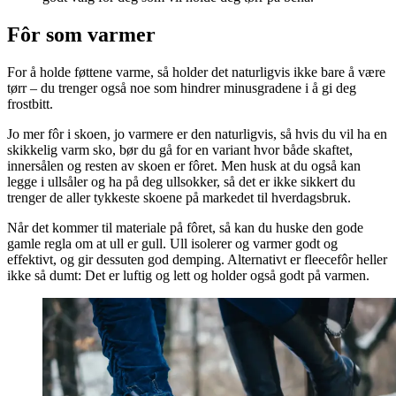
Fôr som varmer
For å holde føttene varme, så holder det naturligvis ikke bare å være
tørr – du trenger også noe som hindrer minusgradene i å gi deg
frostbitt.
Jo mer fôr i skoen, jo varmere er den naturligvis, så hvis du vil ha en
skikkelig varm sko, bør du gå for en variant hvor både skaftet,
innersålen og resten av skoen er fôret. Men husk at du også kan
legge i ullsåler og ha på deg ullsokker, så det er ikke sikkert du
trenger de aller tykkeste skoene på markedet til hverdagsbruk.
Når det kommer til materiale på fôret, så kan du huske den gode
gamle regla om at ull er gull. Ull isolerer og varmer godt og
effektivt, og gir dessuten god demping. Alternativt er fleecefôr heller
ikke så dumt: Det er luftig og lett og holder også godt på varmen.