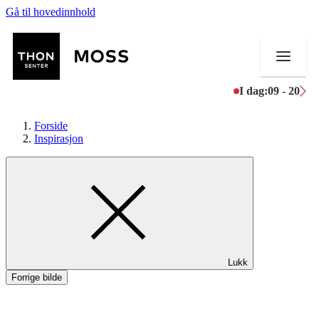
Gå til hovedinnhold
I dag:
09 - 20
Forside
Inspirasjon
Butikker
Mat og drikke
Helse
Lukk
Aktiviteter
Forrige bilde
Tilbud