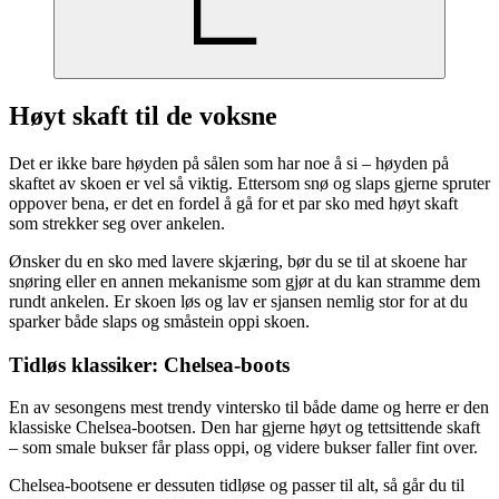
Høyt skaft til de voksne
Det er ikke bare høyden på sålen som har noe å si – høyden på
skaftet av skoen er vel så viktig. Ettersom snø og slaps gjerne spruter
oppover bena, er det en fordel å gå for et par sko med høyt skaft
som strekker seg over ankelen.
Ønsker du en sko med lavere skjæring, bør du se til at skoene har
snøring eller en annen mekanisme som gjør at du kan stramme dem
rundt ankelen. Er skoen løs og lav er sjansen nemlig stor for at du
sparker både slaps og småstein oppi skoen.
Tidløs klassiker: Chelsea-boots
En av sesongens mest trendy vintersko til både dame og herre er den
klassiske Chelsea-bootsen. Den har gjerne høyt og tettsittende skaft
– som smale bukser får plass oppi, og videre bukser faller fint over.
Chelsea-bootsene er dessuten tidløse og passer til alt, så går du til