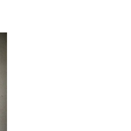
Inspirasjon
Søk
Åpningstider
Praktisk informasjon
Ledige stillinger
Magasin
Gavekort
Finn frem