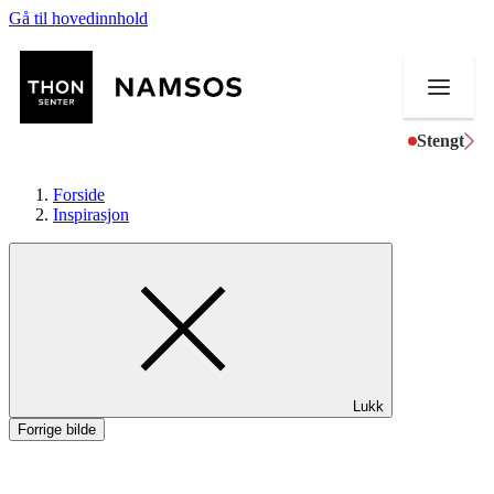
Gå til hovedinnhold
Stengt
Forside
Inspirasjon
Butikker
Mat og drikke
Aktiviteter
Lukk
Tilbud
Forrige bilde
Merker