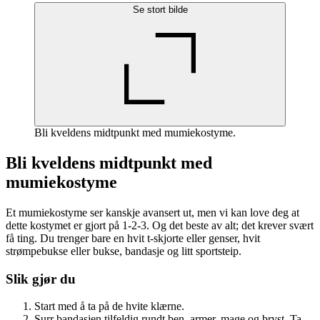
Se stort bilde
Bli kveldens midtpunkt med mumiekostyme.
Bli kveldens midtpunkt med
mumiekostyme
Et mumiekostyme ser kanskje avansert ut, men vi kan love deg at
dette kostymet er gjort på 1-2-3. Og det beste av alt; det krever svært
få ting. Du trenger bare en hvit t-skjorte eller genser, hvit
strømpebukse eller bukse, bandasje og litt sportsteip.
Slik gjør du
Start med å ta på de hvite klærne.
Surr bandasjen tilfeldig rundt ben, armer, mage og bryst. Ta