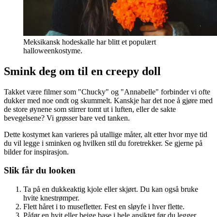
Meksikansk hodeskalle har blitt et populært
halloweenkostyme.
Smink deg om til en creepy doll
Takket være filmer som "Chucky" og "Annabelle" forbinder vi ofte
dukker med noe ondt og skummelt. Kanskje har det noe å gjøre med
de store øynene som stirrer tomt ut i luften, eller de sakte
bevegelsene? Vi grøsser bare ved tanken.
Dette kostymet kan varieres på utallige måter, alt etter hvor mye tid
du vil legge i sminken og hvilken stil du foretrekker. Se gjerne på
bilder for inspirasjon.
Slik får du looken
Ta på en dukkeaktig kjole eller skjørt. Du kan også bruke
hvite knestrømper.
Flett håret i to musefletter. Fest en sløyfe i hver flette.
Påfør en hvit eller beige base i hele ansiktet før du legger