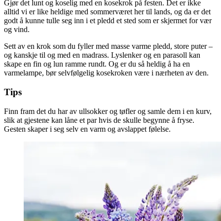
Gjør det lunt og koselig med en kosekrok på festen. Det er ikke
alltid vi er like heldige med sommerværet her til lands, og da er det
godt å kunne tulle seg inn i et pledd et sted som er skjermet for vær
og vind.
Sett av en krok som du fyller med masse varme pledd, store puter –
og kanskje til og med en madrass. Lyslenker og en parasoll kan
skape en fin og lun ramme rundt. Og er du så heldig å ha en
varmelampe, bør selvfølgelig kosekroken være i nærheten av den.
Tips
Finn fram det du har av ullsokker og tøfler og samle dem i en kurv,
slik at gjestene kan låne et par hvis de skulle begynne å fryse.
Gesten skaper i seg selv en varm og avslappet følelse.