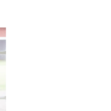
Inspirasjon
Søk
Åpningstider
Praktisk informasjon
Ledige stillinger
Magasin
Gavekort
Finn frem