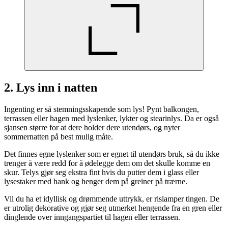
2. Lys inn i natten
Ingenting er så stemningsskapende som lys! Pynt balkongen,
terrassen eller hagen med lyslenker, lykter og stearinlys. Da er også
sjansen større for at dere holder dere utendørs, og nyter
sommernatten på best mulig måte.
Det finnes egne lyslenker som er egnet til utendørs bruk, så du ikke
trenger å være redd for å ødelegge dem om det skulle komme en
skur. Telys gjør seg ekstra fint hvis du putter dem i glass eller
lysestaker med hank og henger dem på greiner på trærne.
Vil du ha et idyllisk og drømmende uttrykk, er rislamper tingen. De
er utrolig dekorative og gjør seg utmerket hengende fra en gren eller
dinglende over inngangspartiet til hagen eller terrassen.