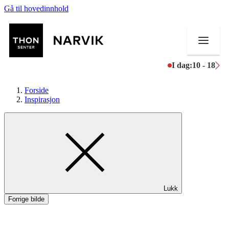
Gå til hovedinnhold
I dag:
10 - 18
Forside
Inspirasjon
Butikker
Mat og drikke
Helse
Lukk
Aktiviteter
Forrige bilde
Tilbud