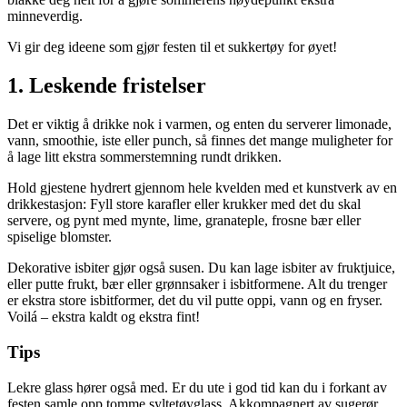
minneverdig.
Vi gir deg ideene som gjør festen til et sukkertøy for øyet!
1. Leskende fristelser
Det er viktig å drikke nok i varmen, og enten du serverer limonade,
vann, smoothie, iste eller punch, så finnes det mange muligheter for
å lage litt ekstra sommerstemning rundt drikken.
Hold gjestene hydrert gjennom hele kvelden med et kunstverk av en
drikkestasjon: Fyll store karafler eller krukker med det du skal
servere, og pynt med mynte, lime, granateple, frosne bær eller
spiselige blomster.
Dekorative isbiter gjør også susen. Du kan lage isbiter av fruktjuice,
eller putte frukt, bær eller grønnsaker i isbitformene. Alt du trenger
er ekstra store isbitformer, det du vil putte oppi, vann og en fryser.
Voilá – ekstra kaldt og ekstra fint!
Tips
Lekre glass hører også med. Er du ute i god tid kan du i forkant av
festen samle opp tomme syltetøyglass. Akkompagnert av sugerør,