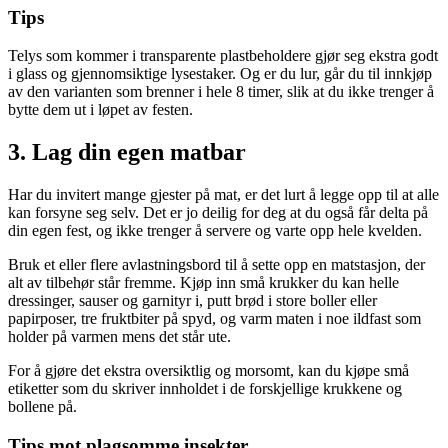
Tips
Telys som kommer i transparente plastbeholdere gjør seg ekstra godt
i glass og gjennomsiktige lysestaker. Og er du lur, går du til innkjøp
av den varianten som brenner i hele 8 timer, slik at du ikke trenger å
bytte dem ut i løpet av festen.
3. Lag din egen matbar
Har du invitert mange gjester på mat, er det lurt å legge opp til at alle
kan forsyne seg selv. Det er jo deilig for deg at du også får delta på
din egen fest, og ikke trenger å servere og varte opp hele kvelden.
Bruk et eller flere avlastningsbord til å sette opp en matstasjon, der
alt av tilbehør står fremme. Kjøp inn små krukker du kan helle
dressinger, sauser og garnityr i, putt brød i store boller eller
papirposer, tre fruktbiter på spyd, og varm maten i noe ildfast som
holder på varmen mens det står ute.
For å gjøre det ekstra oversiktlig og morsomt, kan du kjøpe små
etiketter som du skriver innholdet i de forskjellige krukkene og
bollene på.
Tips mot plagsomme insekter