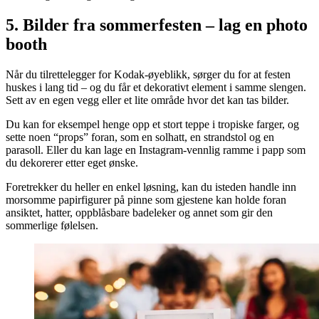
5. Bilder fra sommerfesten – lag en photo
booth
Når du tilrettelegger for Kodak-øyeblikk, sørger du for at festen
huskes i lang tid – og du får et dekorativt element i samme slengen.
Sett av en egen vegg eller et lite område hvor det kan tas bilder.
Du kan for eksempel henge opp et stort teppe i tropiske farger, og
sette noen “props” foran, som en solhatt, en strandstol og en
parasoll. Eller du kan lage en Instagram-vennlig ramme i papp som
du dekorerer etter eget ønske.
Foretrekker du heller en enkel løsning, kan du isteden handle inn
morsomme papirfigurer på pinne som gjestene kan holde foran
ansiktet, hatter, oppblåsbare badeleker og annet som gir den
sommerlige følelsen.