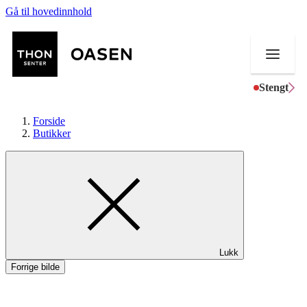
Gå til hovedinnhold
Stengt
Forside
Butikker
Butikker
Mat og drikke
Helse
Lukk
Aktiviteter
Forrige bilde
Tilbud