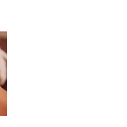
Inspirasjon
Søk
Åpningstider
Praktisk informasjon
Ledige stillinger
Magasin
Gavekort
Finn frem
Kundeklubb