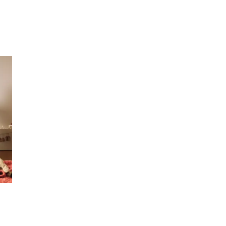
Inspirasjon
Søk
Åpningstider
Praktisk informasjon
Ledige stillinger
Magasin
Gavekort
Finn frem
Kundeklubb