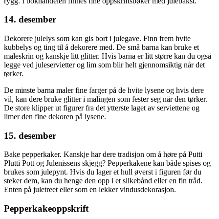
rygg. I bokhandelen finnes fine oppskriftsbøker med julebakst.
14. desember
Dekorere julelys som kan gis bort i julegave. Finn frem hvite
kubbelys og ting til å dekorere med. De små barna kan bruke et
maleskrin og kanskje litt glitter. Hvis barna er litt større kan du også
legge ved juleservietter og lim som blir helt gjennomsiktig når det
tørker.
De minste barna maler fine farger på de hvite lysene og hvis dere
vil, kan dere bruke glitter i malingen som fester seg når den tørker.
De store klipper ut figurer fra det ytterste laget av serviettene og
limer den fine dekoren på lysene.
15. desember
Bake pepperkaker. Kanskje har dere tradisjon om å høre på Putti
Plutti Pott og Julenissens skjegg? Pepperkakene kan både spises og
brukes som julepynt. Hvis du lager et hull øverst i figuren før du
steker dem, kan du henge den opp i et silkebånd eller en fin tråd.
Enten på juletreet eller som en lekker vindusdekorasjon.
Pepperkakeoppskrift