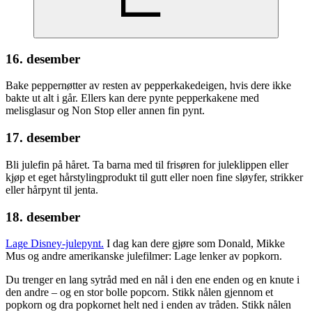
16. desember
Bake peppernøtter av resten av pepperkakedeigen, hvis dere ikke
bakte ut alt i går. Ellers kan dere pynte pepperkakene med
melisglasur og Non Stop eller annen fin pynt.
17. desember
Bli julefin på håret. Ta barna med til frisøren for juleklippen eller
kjøp et eget hårstylingprodukt til gutt eller noen fine sløyfer, strikker
eller hårpynt til jenta.
18. desember
Lage Disney-julepynt.
I dag kan dere gjøre som Donald, Mikke
Mus og andre amerikanske julefilmer: Lage lenker av popkorn.
Du trenger en lang sytråd med en nål i den ene enden og en knute i
den andre – og en stor bolle popcorn. Stikk nålen gjennom et
popkorn og dra popkornet helt ned i enden av tråden. Stikk nålen