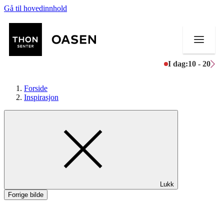
Gå til hovedinnhold
I dag:
10 - 20
Forside
Inspirasjon
Butikker
Mat og drikke
Helse
Lukk
Aktiviteter
Forrige bilde
Tilbud