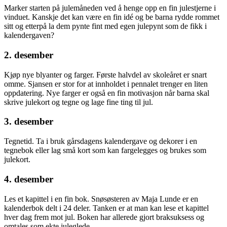
Marker starten på julemåneden ved å henge opp en fin julestjerne i
vinduet. Kanskje det kan være en fin idé og be barna rydde rommet
sitt og etterpå la dem pynte fint med egen julepynt som de fikk i
kalendergaven?
2. desember
Kjøp nye blyanter og farger. Første halvdel av skoleåret er snart
omme. Sjansen er stor for at innholdet i pennalet trenger en liten
oppdatering. Nye farger er også en fin motivasjon når barna skal
skrive julekort og tegne og lage fine ting til jul.
3. desember
Tegnetid. Ta i bruk gårsdagens kalendergave og dekorer i en
tegnebok eller lag små kort som kan fargelegges og brukes som
julekort.
4. desember
Les et kapittel i en fin bok. Snøsøsteren av Maja Lunde er en
kalenderbok delt i 24 deler. Tanken er at man kan lese et kapittel
hver dag frem mot jul. Boken har allerede gjort braksuksess og
omtales som ekte juleglede.