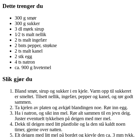
Dette trenger du
300 g smør
300 g sukker
3 dl mørk sirup
1⁄2 ts malt nellik
2 ts malt ingefær
2 bnts pepper, strøkne
2 ts malt kanel
2 stk egg
4 ts natron
ca. 900 g hvetemel
Slik gjør du
Bland smør, sirup og sukker i en kjele. Varm opp til sukkeret
er smeltet. Tilsett nellik, ingefær, pepper og kanel, og rør godt
sammen.
Ta kjelen av platen og avkjøl blandingen noe. Rør inn egg.
Ha i natron, og sikt inn mel. Rør alt sammen til en jevn deig.
Juster eventuelt tykkelsen på deigen med mer mel.
Dekk til deigen med litt plastfolie og la den stå kaldt noen
timer, gjerne over natten.
Elt deigen med litt mel på bordet og kjevle den ca. 3 mm tykk.