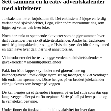
Sett sammen en kreativ adventskalender
med aktiviteter
Julekalender hører førjulstiden til. Det enkleste er å kjøpe en ferdig
variant med sjokoladebiter, Lego, eller andre morsomme ting som
ligger og venter bak hver luke.
Noen har tenkt ut spennende aktiviteter som de gjør sammen hver
dag i desember i en såkalt aktivitetskalender. Andre har tradisjoner
med sirlig innpakkede presanger. Hvis du synes det blir for mye med
en liten gave hver dag, har vi et annet forslag.
Vi introduserer det beste av begge verdener; aktivitetskalender +
gavekalender = alt-mulig-julekalender
Pakk inn både lapper / symboler med gjøremålene og
kalendergavene i forskjellige størrelser og fasonger, slik at ventingen
blir enda mer spennende. Disse henges på en brodert julekalender
eller julekrans som henger på veggen.
De kan henges på et gelender i trappen, på en kul stige som står opp
langs veggen eller på en fin trepinne. Skriv på tall på hver pakke og
la venteleken begynne.
Under finner du forslag til innhold og aktivitet for hver dag: