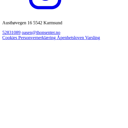
Austbøvegen 16 5542 Karmsund
52831089
oasen@thonsenter.no
Cookies
Personvernerklæring
Åpenhetsloven
Varsling