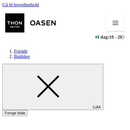
Gå til hovedinnhold
I dag:
10 - 20
Forside
Butikker
Butikker
Mat og drikke
Helse
Lukk
Aktiviteter
Forrige bilde
Tilbud