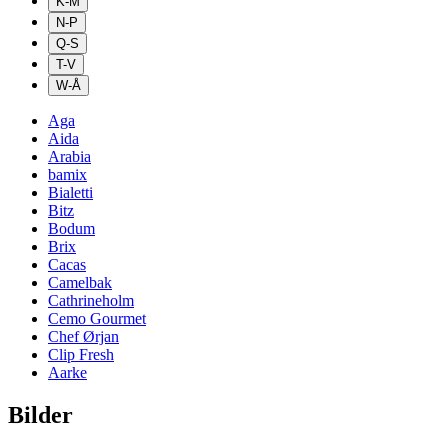
K-M
N-P
Q-S
T-V
W-Å
Aga
Aida
Arabia
bamix
Bialetti
Bitz
Bodum
Brix
Cacas
Camelbak
Cathrineholm
Cemo Gourmet
Chef Ørjan
Clip Fresh
Aarke
Bilder