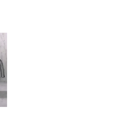
Inspirasjon
Søk
Åpningstider
Praktisk informasjon
Ledige stillinger
Magasin
Gavekort
Finn frem
Kundeklubb