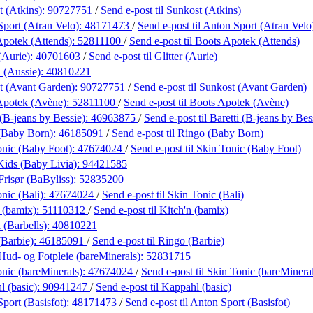
 (Atkins):
90727751
/
Send e-post
til Sunkost (Atkins)
port (Atran Velo):
48171473
/
Send e-post
til Anton Sport (Atran Velo
Apotek (Attends):
52811100
/
Send e-post
til Boots Apotek (Attends)
 (Aurie):
40701603
/
Send e-post
til Glitter (Aurie)
 (Aussie):
40810221
t (Avant Garden):
90727751
/
Send e-post
til Sunkost (Avant Garden)
Apotek (Avène):
52811100
/
Send e-post
til Boots Apotek (Avène)
 (B-jeans by Bessie):
46963875
/
Send e-post
til Baretti (B-jeans by Bes
(Baby Born):
46185091
/
Send e-post
til Ringo (Baby Born)
onic (Baby Foot):
47674024
/
Send e-post
til Skin Tonic (Baby Foot)
Kids (Baby Livia):
94421585
risør (BaByliss):
52835200
nic (Bali):
47674024
/
Send e-post
til Skin Tonic (Bali)
 (bamix):
51110312
/
Send e-post
til Kitch'n (bamix)
(Barbells):
40810221
(Barbie):
46185091
/
Send e-post
til Ringo (Barbie)
ud- og Fotpleie (bareMinerals):
52831715
nic (bareMinerals):
47674024
/
Send e-post
til Skin Tonic (bareMinera
 (basic):
90941247
/
Send e-post
til Kappahl (basic)
port (Basisfot):
48171473
/
Send e-post
til Anton Sport (Basisfot)