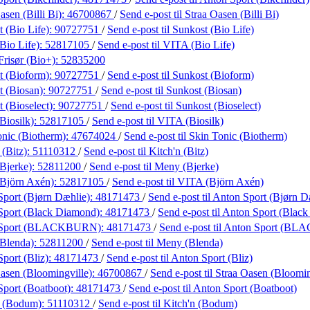
asen (Billi Bi):
46700867
/
Send e-post
til Straa Oasen (Billi Bi)
 (Bio Life):
90727751
/
Send e-post
til Sunkost (Bio Life)
Bio Life):
52817105
/
Send e-post
til VITA (Bio Life)
risør (Bio+):
52835200
t (Bioform):
90727751
/
Send e-post
til Sunkost (Bioform)
t (Biosan):
90727751
/
Send e-post
til Sunkost (Biosan)
 (Bioselect):
90727751
/
Send e-post
til Sunkost (Bioselect)
Biosilk):
52817105
/
Send e-post
til VITA (Biosilk)
onic (Biotherm):
47674024
/
Send e-post
til Skin Tonic (Biotherm)
 (Bitz):
51110312
/
Send e-post
til Kitch'n (Bitz)
Bjerke):
52811200
/
Send e-post
til Meny (Bjerke)
Björn Axén):
52817105
/
Send e-post
til VITA (Björn Axén)
Sport (Bjørn Dæhlie):
48171473
/
Send e-post
til Anton Sport (Bjørn D
Sport (Black Diamond):
48171473
/
Send e-post
til Anton Sport (Blac
 Sport (BLACKBURN):
48171473
/
Send e-post
til Anton Sport (B
Blenda):
52811200
/
Send e-post
til Meny (Blenda)
port (Bliz):
48171473
/
Send e-post
til Anton Sport (Bliz)
asen (Bloomingville):
46700867
/
Send e-post
til Straa Oasen (Bloomin
Sport (Boatboot):
48171473
/
Send e-post
til Anton Sport (Boatboot)
n (Bodum):
51110312
/
Send e-post
til Kitch'n (Bodum)