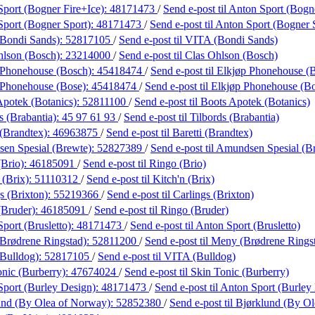
port (Bogner Fire+Ice):
48171473
/
Send e-post
til Anton Sport (Bogn
Sport (Bogner Sport):
48171473
/
Send e-post
til Anton Sport (Bogner 
Bondi Sands):
52817105
/
Send e-post
til VITA (Bondi Sands)
hlson (Bosch):
23214000
/
Send e-post
til Clas Ohlson (Bosch)
 Phonehouse (Bosch):
45418474
/
Send e-post
til Elkjøp Phonehouse (
 Phonehouse (Bose):
45418474
/
Send e-post
til Elkjøp Phonehouse (B
Apotek (Botanics):
52811100
/
Send e-post
til Boots Apotek (Botanics)
s (Brabantia):
45 97 61 93
/
Send e-post
til Tilbords (Brabantia)
 (Brandtex):
46963875
/
Send e-post
til Baretti (Brandtex)
en Spesial (Brewte):
52827389
/
Send e-post
til Amundsen Spesial (B
(Brio):
46185091
/
Send e-post
til Ringo (Brio)
 (Brix):
51110312
/
Send e-post
til Kitch'n (Brix)
s (Brixton):
55219366
/
Send e-post
til Carlings (Brixton)
(Bruder):
46185091
/
Send e-post
til Ringo (Bruder)
port (Brusletto):
48171473
/
Send e-post
til Anton Sport (Brusletto)
Brødrene Ringstad):
52811200
/
Send e-post
til Meny (Brødrene Rings
Bulldog):
52817105
/
Send e-post
til VITA (Bulldog)
nic (Burberry):
47674024
/
Send e-post
til Skin Tonic (Burberry)
Sport (Burley Design):
48171473
/
Send e-post
til Anton Sport (Burley
und (By Olea of Norway):
52852380
/
Send e-post
til Bjørklund (By O