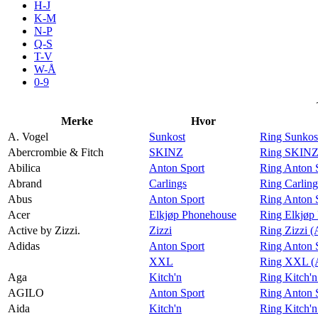
H-J
Aktiviteter
K-M
N-P
Q-S
T-V
Tilbud
W-Å
0-9
Inspirasjon
Merke
Hvor
A. Vogel
Sunkost
Ring Sunkos
Abercrombie & Fitch
SKINZ
Ring SKINZ 
Abilica
Anton Sport
Ring Anton S
Søk
Abrand
Carlings
Ring Carlin
Abus
Anton Sport
Ring Anton 
Acer
Elkjøp Phonehouse
Ring Elkjøp
Active by Zizzi.
Zizzi
Ring Zizzi (
Adidas
Anton Sport
Ring Anton 
Åpningstider
XXL
Ring XXL (
Aga
Kitch'n
Ring Kitch'
Praktisk informasjon
AGILO
Anton Sport
Ring Anton 
Ledige stillinger
Aida
Kitch'n
Ring Kitch'n