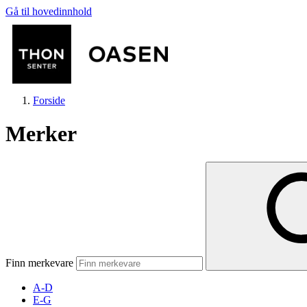
Gå til hovedinnhold
Forside
Merker
Butikker
Mat og drikke
Finn merkevare
Helse
A-D
E-G