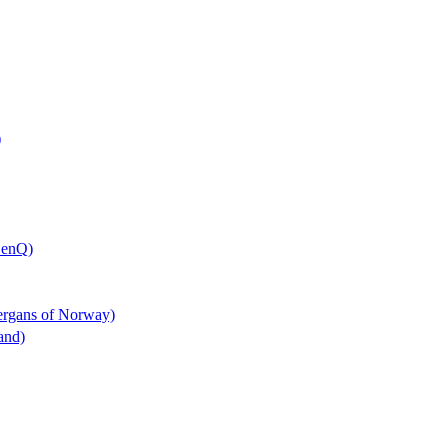
)
BenQ)
Bergans of Norway)
rand)