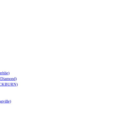
æhlie)
k Diamond)
LACKBURN)
gville)