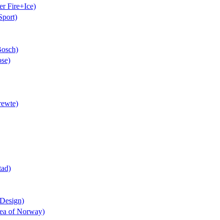
er Fire+Ice)
Sport)
Bosch)
ose)
rewte)
tad)
 Design)
lea of Norway)