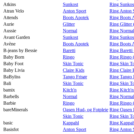
Atkins
Sunkost
Ring Sunkost
Atran Velo
Anton Sport
Ring Anton S
Attends
Boots Apotek
Ring Boots 
Aurie
Glitter
Ring Glitter
Aussie
Normal
Ring Normal
Avant Garden
Sunkost
Ring Sunkos
Avène
Boots Apotek
Ring Boots 
B-jeans by Bessie
Baretti
Ring Baretti
Baby Born
Ringo
Ring Ringo 
Baby Foot
Skin Tonic
Ring Skin T
Baby Livia
Claire Kids
Ring Claire 
BaByliss
Tango Frisør
Ring Tango F
Bali
Skin Tonic
Ring Skin To
bamix
Kitch'n
Ring Kitch'n
Barbells
Normal
Ring Normal 
Barbie
Ringo
Ring Ringo 
bareMinerals
Oasen Hud- og Fotpleie
Ring Oasen H
Skin Tonic
Ring Skin To
basic
Kappahl
Ring Kappahl
Basisfot
Anton Sport
Ring Anton S