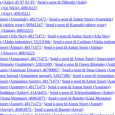
s (Aida):
45 97 61 93
/
Send e-post
til Tilbords (Aida)
 (Air Wick):
40810221
 (Ajax):
40810221
port (Ajungilak):
48171473
/
Send e-post
til Anton Sport (Ajungilak)
 (aktive wear):
90941247
/
Send e-post
til Kappahl (aktive wear)
 (Alama):
40810221
port (Alfa Sko):
48171473
/
Send e-post
til Anton Sport (Alfa Sko)
s (Alpha industries):
55219366
/
Send e-post
til Carlings (Alpha industr
port (Alpina):
48171473
/
Send e-post
til Anton Sport (Alpina)
 (Always):
40810221
Sport (Amazonas):
48171473
/
Send e-post
til Anton Sport (Amazonas)
Blomster (Ambiente):
52831690
/
Send e-post
til Oasen Blomster (Amb
Oasen (American Dreams):
46700867
/
Send e-post
til Straa Oasen (Am
en Spesial (Amundsen spesial):
52827389
/
Send e-post
til Amundsen
Sport (Amundsen Sports):
48171473
/
Send e-post
til Anton Sport (Am
Sport (Anatomy):
48171473
/
Send e-post
til Anton Sport (Anatomy)
rbutikken (Anker):
41434455
/
Send e-post
til Telenorbutikken (Anker)
i (Anna Montana):
46963875
/
Send e-post
til Baretti (Anna Montana)
port (Anniel):
48171473
/
Send e-post
til Anton Sport (Anniel)
 (Anysè):
46963875
/
Send e-post
til Baretti (Anysè)