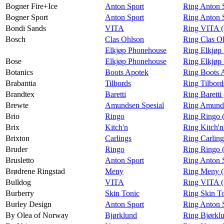
Bogner Fire+Ice
Anton Sport
Ring Anton S
Bogner Sport
Anton Sport
Ring Anton 
Bondi Sands
VITA
Ring VITA (
Bosch
Clas Ohlson
Ring Clas O
Elkjøp Phonehouse
Ring Elkjøp
Bose
Elkjøp Phonehouse
Ring Elkjøp
Botanics
Boots Apotek
Ring Boots 
Brabantia
Tilbords
Ring Tilbord
Brandtex
Baretti
Ring Baretti
Brewte
Amundsen Spesial
Ring Amunds
Brio
Ringo
Ring Ringo 
Brix
Kitch'n
Ring Kitch'n
Brixton
Carlings
Ring Carling
Bruder
Ringo
Ring Ringo 
Brusletto
Anton Sport
Ring Anton S
Brødrene Ringstad
Meny
Ring Meny (
Bulldog
VITA
Ring VITA (
Burberry
Skin Tonic
Ring Skin To
Burley Design
Anton Sport
Ring Anton 
By Olea of Norway
Bjørklund
Ring Bjørkl