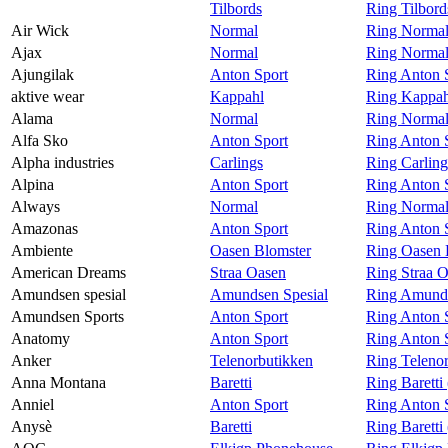
Tilbords
Ring Tilbord
Magasin
Air Wick
Normal
Ring Normal
Ajax
Normal
Ring Normal
Gavekort
Ajungilak
Anton Sport
Ring Anton S
Finn frem
aktive wear
Kappahl
Ring Kappahl
Alama
Normal
Ring Normal
Kundeklubb
Alfa Sko
Anton Sport
Ring Anton S
Alpha industries
Carlings
Ring Carling
Alpina
Anton Sport
Ring Anton S
Always
Normal
Ring Normal
Amazonas
Anton Sport
Ring Anton 
Ambiente
Oasen Blomster
Ring Oasen 
American Dreams
Straa Oasen
Ring Straa 
Amundsen spesial
Amundsen Spesial
Ring Amunds
Amundsen Sports
Anton Sport
Ring Anton 
Anatomy
Anton Sport
Ring Anton 
Anker
Telenorbutikken
Ring Teleno
Anna Montana
Baretti
Ring Barett
Anniel
Anton Sport
Ring Anton S
Anysè
Baretti
Ring Baretti