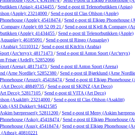
 Phonehouse (AOC):
45418474
/
Send e-post
til Elkjøp Phonehouse (
butikken (Apias):
41434455
/
Send e-post
til Telenorbutikken (Apias)
hlson (Apple):
23214000
/
Send e-post
til Clas Ohlson (Apple)
 Phonehouse (Apple):
45418474
/
Send e-post
til Elkjøp Phonehouse (
& Company (Apple):
69 52 09 21
/
Send e-post
til Kjell & Company (A
rbutikken (Apple):
41434455
/
Send e-post
til Telenorbutikken (Apple)
(Aquaplay):
46185091
/
Send e-post
til Ringo (Aquaplay)
 (Arabia):
51110312
/
Send e-post
til Kitch'n (Arabia)
port (Arc'teryx):
48171473
/
Send e-post
til Anton Sport (Arc'teryx)
m Frisør (Ardell):
52852066
Sport (Arena):
48171473
/
Send e-post
til Anton Sport (Arena)
nd (Arne Nordlie):
52852380
/
Send e-post
til Bjørklund (Arne Nordli
 Phonehouse (Arozzi):
45418474
/
Send e-post
til Elkjøp Phonehouse (
(Art Deco):
48849735
/
Send e-post
til SKINZ (Art Deco)
Art Deco):
52817105
/
Send e-post
til VITA (Art Deco)
lson (Asaklitt):
23214000
/
Send e-post
til Clas Ohlson (Asaklitt)
 Kids (ASI Dukker):
94421585
Askim bærpresseri):
52811200
/
Send e-post
til Meny (Askim bærpress
 Phonehouse (Asko):
45418474
/
Send e-post
til Elkjøp Phonehouse (A
 Phonehouse (Asus):
45418474
/
Send e-post
til Elkjøp Phonehouse (A
 (Athea):
40810221