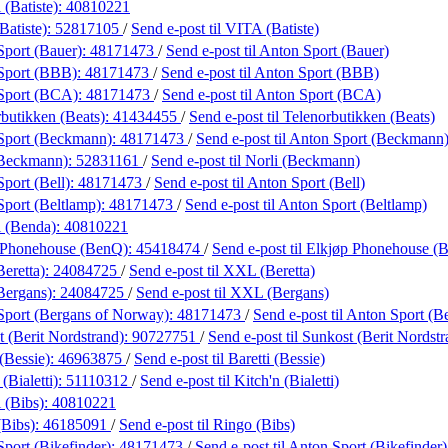
(Batiste):
40810221
Batiste):
52817105
/
Send e-post
til VITA (Batiste)
Sport (Bauer):
48171473
/
Send e-post
til Anton Sport (Bauer)
Sport (BBB):
48171473
/
Send e-post
til Anton Sport (BBB)
Sport (BCA):
48171473
/
Send e-post
til Anton Sport (BCA)
butikken (Beats):
41434455
/
Send e-post
til Telenorbutikken (Beats)
Sport (Beckmann):
48171473
/
Send e-post
til Anton Sport (Beckmann
(Beckmann):
52831161
/
Send e-post
til Norli (Beckmann)
port (Bell):
48171473
/
Send e-post
til Anton Sport (Bell)
port (Beltlamp):
48171473
/
Send e-post
til Anton Sport (Beltlamp)
 (Benda):
40810221
 Phonehouse (BenQ):
45418474
/
Send e-post
til Elkjøp Phonehouse (
eretta):
24084725
/
Send e-post
til XXL (Beretta)
Bergans):
24084725
/
Send e-post
til XXL (Bergans)
Sport (Bergans of Norway):
48171473
/
Send e-post
til Anton Sport (
 (Berit Nordstrand):
90727751
/
Send e-post
til Sunkost (Berit Nordst
 (Bessie):
46963875
/
Send e-post
til Baretti (Bessie)
(Bialetti):
51110312
/
Send e-post
til Kitch'n (Bialetti)
 (Bibs):
40810221
(Bibs):
46185091
/
Send e-post
til Ringo (Bibs)
port (Bikefinder):
48171473
/
Send e-post
til Anton Sport (Bikefinder)