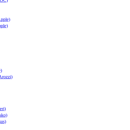
AOC)
Apple)
pple)
e)
Arozzi)
eri)
sko)
sus)