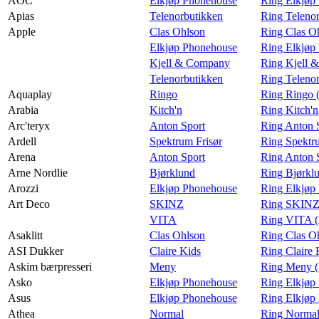
AOC
Elkjøp Phonehouse
Ring Elkjøp
Apias
Telenorbutikken
Ring Telenor
Apple
Clas Ohlson
Ring Clas O
Elkjøp Phonehouse
Ring Elkjøp
Kjell & Company
Ring Kjell 
Telenorbutikken
Ring Teleno
Aquaplay
Ringo
Ring Ringo 
Arabia
Kitch'n
Ring Kitch'n
Arc'teryx
Anton Sport
Ring Anton S
Ardell
Spektrum Frisør
Ring Spektru
Arena
Anton Sport
Ring Anton 
Arne Nordlie
Bjørklund
Ring Bjørklu
Arozzi
Elkjøp Phonehouse
Ring Elkjøp
Art Deco
SKINZ
Ring SKINZ 
VITA
Ring VITA (
Asaklitt
Clas Ohlson
Ring Clas Oh
ASI Dukker
Claire Kids
Ring Claire
Askim bærpresseri
Meny
Ring Meny (
Asko
Elkjøp Phonehouse
Ring Elkjøp
Asus
Elkjøp Phonehouse
Ring Elkjøp
Athea
Normal
Ring Normal