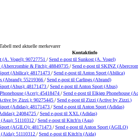
Tabell med aktuelle merkevarer
Kontaktinfo
t (A. Vogel):
90727751
/
Send e-post
til Sunkost (A. Vogel)
(Abercrombie & Fitch):
48849735
/
Send e-post
til SKINZ (Abercrom
port (Abilica):
48171473
/
Send e-post
til Anton Sport (Abilica)
gs (Abrand):
55219366
/
Send e-post
til Carlings (Abrand)
Sport (Abus):
48171473
/
Send e-post
til Anton Sport (Abus)
 Phonehouse (Acer):
45418474
/
Send e-post
til Elkjøp Phonehouse (Ac
Active by Zizzi.):
90275445
/
Send e-post
til Zizzi (Active by Zizzi.)
Sport (Adidas):
48171473
/
Send e-post
til Anton Sport (Adidas)
Adidas):
24084725
/
Send e-post
til XXL (Adidas)
n (Aga):
51110312
/
Send e-post
til Kitch'n (Aga)
Sport (AGILO):
48171473
/
Send e-post
til Anton Sport (AGILO)
 (Aida):
51110312
/
Send e-post
til Kitch'n (Aida)