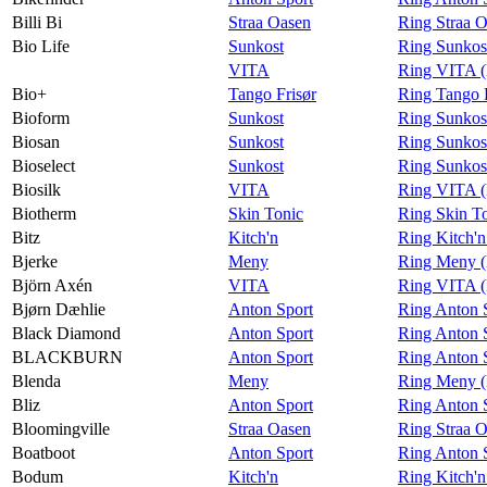
Billi Bi
Straa Oasen
Ring Straa O
Bio Life
Sunkost
Ring Sunkost
VITA
Ring VITA (
Bio+
Tango Frisør
Ring Tango F
Bioform
Sunkost
Ring Sunkos
Biosan
Sunkost
Ring Sunkos
Bioselect
Sunkost
Ring Sunkost
Biosilk
VITA
Ring VITA (
Biotherm
Skin Tonic
Ring Skin T
Bitz
Kitch'n
Ring Kitch'n
Bjerke
Meny
Ring Meny (
Björn Axén
VITA
Ring VITA (
Bjørn Dæhlie
Anton Sport
Ring Anton 
Black Diamond
Anton Sport
Ring Anton 
BLACKBURN
Anton Sport
Ring Anton
Blenda
Meny
Ring Meny (
Bliz
Anton Sport
Ring Anton S
Bloomingville
Straa Oasen
Ring Straa O
Boatboot
Anton Sport
Ring Anton 
Bodum
Kitch'n
Ring Kitch'