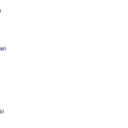
)
sie)
ls)