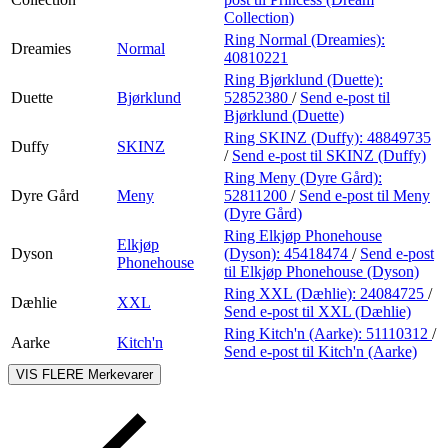
Collection)
Ring Normal (Dreamies):
Dreamies
Normal
40810221
Ring Bjørklund (Duette):
Duette
Bjørklund
52852380
/
Send e-post
til
Bjørklund (Duette)
Ring SKINZ (Duffy):
48849735
Duffy
SKINZ
/
Send e-post
til SKINZ (Duffy)
Ring Meny (Dyre Gård):
Dyre Gård
Meny
52811200
/
Send e-post
til Meny
(Dyre Gård)
Ring Elkjøp Phonehouse
Elkjøp
Dyson
(Dyson):
45418474
/
Send e-post
Phonehouse
til Elkjøp Phonehouse (Dyson)
Ring XXL (Dæhlie):
24084725
/
Dæhlie
XXL
Send e-post
til XXL (Dæhlie)
Ring Kitch'n (Aarke):
51110312
/
Aarke
Kitch'n
Send e-post
til Kitch'n (Aarke)
VIS FLERE
Merkevarer