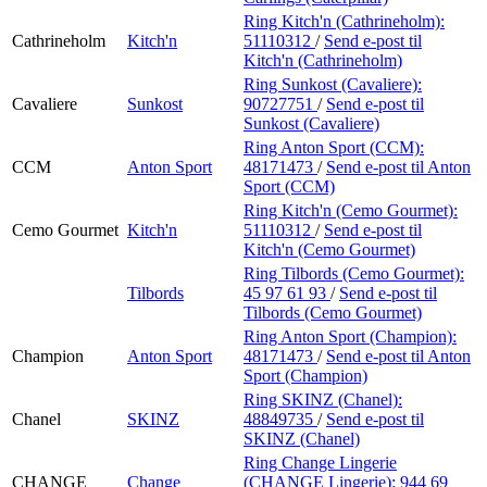
Ring Kitch'n (Cathrineholm):
Cathrineholm
Kitch'n
51110312
/
Send e-post
til
Kitch'n (Cathrineholm)
Ring Sunkost (Cavaliere):
Cavaliere
Sunkost
90727751
/
Send e-post
til
Sunkost (Cavaliere)
Ring Anton Sport (CCM):
CCM
Anton Sport
48171473
/
Send e-post
til Anton
Sport (CCM)
Ring Kitch'n (Cemo Gourmet):
Cemo Gourmet
Kitch'n
51110312
/
Send e-post
til
Kitch'n (Cemo Gourmet)
Ring Tilbords (Cemo Gourmet):
Tilbords
45 97 61 93
/
Send e-post
til
Tilbords (Cemo Gourmet)
Ring Anton Sport (Champion):
Champion
Anton Sport
48171473
/
Send e-post
til Anton
Sport (Champion)
Ring SKINZ (Chanel):
Chanel
SKINZ
48849735
/
Send e-post
til
SKINZ (Chanel)
Ring Change Lingerie
CHANGE
Change
(CHANGE Lingerie):
944 69