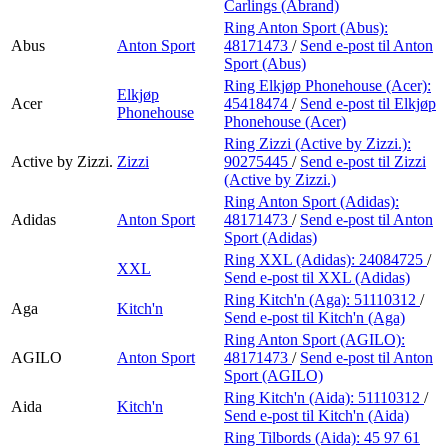
Carlings (Abrand)
Ring Anton Sport (Abus):
Abus
Anton Sport
48171473
/
Send e-post
til Anton
Sport (Abus)
Ring Elkjøp Phonehouse (Acer):
Elkjøp
Acer
45418474
/
Send e-post
til Elkjøp
Phonehouse
Phonehouse (Acer)
Ring Zizzi (Active by Zizzi.):
Active by Zizzi.
Zizzi
90275445
/
Send e-post
til Zizzi
(Active by Zizzi.)
Ring Anton Sport (Adidas):
Adidas
Anton Sport
48171473
/
Send e-post
til Anton
Sport (Adidas)
Ring XXL (Adidas):
24084725
/
XXL
Send e-post
til XXL (Adidas)
Ring Kitch'n (Aga):
51110312
/
Aga
Kitch'n
Send e-post
til Kitch'n (Aga)
Ring Anton Sport (AGILO):
AGILO
Anton Sport
48171473
/
Send e-post
til Anton
Sport (AGILO)
Ring Kitch'n (Aida):
51110312
/
Aida
Kitch'n
Send e-post
til Kitch'n (Aida)
Ring Tilbords (Aida):
45 97 61