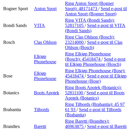
Ring Anton Sport (Bogner
Bogner Sport
Anton Sport
Sport):
48171473
/
Send e-post
til
Anton Sport (Bogner Sport)
Ring VITA (Bondi Sands):
Bondi Sands
VITA
52817105
/
Send e-post
til VITA
(Bondi Sands)
Ring Clas Ohlson (Bosch):
Bosch
Clas Ohlson
23214000
/
Send e-post
til Clas
Ohlson (Bosch)
Ring Elkjøp Phonehouse
Elkjøp
(Bosch):
45418474
/
Send e-post
Phonehouse
til Elkjøp Phonehouse (Bosch)
Ring Elkjøp Phonehouse (Bose):
Elkjøp
Bose
45418474
/
Send e-post
til Elkjøp
Phonehouse
Phonehouse (Bose)
Ring Boots Apotek (Botanics):
Botanics
Boots Apotek
52811100
/
Send e-post
til Boots
Apotek (Botanics)
Ring Tilbords (Brabantia):
45 97
Brabantia
Tilbords
61 93
/
Send e-post
til Tilbords
(Brabantia)
Ring Baretti (Brandtex):
Brandtex
Baretti
46963875
/
Send e-post
til Baretti