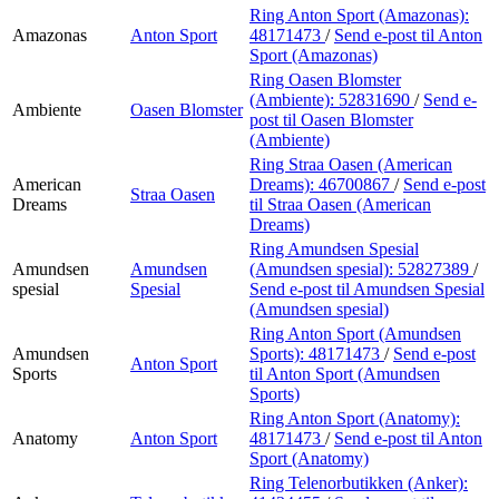
Ring Anton Sport (Amazonas):
Amazonas
Anton Sport
48171473
/
Send e-post
til Anton
Sport (Amazonas)
Ring Oasen Blomster
(Ambiente):
52831690
/
Send e-
Ambiente
Oasen Blomster
post
til Oasen Blomster
(Ambiente)
Ring Straa Oasen (American
American
Dreams):
46700867
/
Send e-post
Straa Oasen
Dreams
til Straa Oasen (American
Dreams)
Ring Amundsen Spesial
Amundsen
Amundsen
(Amundsen spesial):
52827389
/
spesial
Spesial
Send e-post
til Amundsen Spesial
(Amundsen spesial)
Ring Anton Sport (Amundsen
Amundsen
Sports):
48171473
/
Send e-post
Anton Sport
Sports
til Anton Sport (Amundsen
Sports)
Ring Anton Sport (Anatomy):
Anatomy
Anton Sport
48171473
/
Send e-post
til Anton
Sport (Anatomy)
Ring Telenorbutikken (Anker):