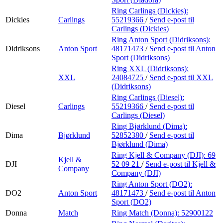
Ring Carlings (Dickies):
Dickies
Carlings
55219366
/
Send e-post
til
Carlings (Dickies)
Ring Anton Sport (Didriksons):
Didriksons
Anton Sport
48171473
/
Send e-post
til Anton
Sport (Didriksons)
Ring XXL (Didriksons):
XXL
24084725
/
Send e-post
til XXL
(Didriksons)
Ring Carlings (Diesel):
Diesel
Carlings
55219366
/
Send e-post
til
Carlings (Diesel)
Ring Bjørklund (Dima):
Dima
Bjørklund
52852380
/
Send e-post
til
Bjørklund (Dima)
Ring Kjell & Company (DJI):
69
Kjell &
DJI
52 09 21
/
Send e-post
til Kjell &
Company
Company (DJI)
Ring Anton Sport (DO2):
DO2
Anton Sport
48171473
/
Send e-post
til Anton
Sport (DO2)
Donna
Match
Ring Match (Donna):
52900122