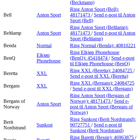
(Beckmann)
Ring Anton Sport (Bell):
Bell
Anton Sport
48171473
/
Send e-post
til Anton
Sport (Bell)
Ring Anton Sport (Beltlamp):
Beltlamp
Anton Sport
48171473
/
Send e-post
til Anton
Sport (Beltlamp)
Benda
Normal
Ring Normal (Benda):
40810221
Ring Elkjøp Phonehouse
Elkjøp
BenQ
(BenQ):
45418474
/
Send e-post
Phonehouse
til Elkjøp Phonehouse (BenQ)
Ring XXL (Beretta):
24084725
/
Beretta
XXL
Send e-post
til XXL (Beretta)
Ring XXL (Bergans):
24084725
Bergans
XXL
/
Send e-post
til XXL (Bergans)
Ring Anton Sport (Bergans of
Bergans of
Norway):
48171473
/
Send e-
Anton Sport
Norway
post
til Anton Sport (Bergans of
Norway)
Ring Sunkost (Berit Nordstrand):
Berit
Sunkost
90727751
/
Send e-post
til
Nordstrand
Sunkost (Berit Nordstrand)
Ring Baretti (Bessie):
46963875
/