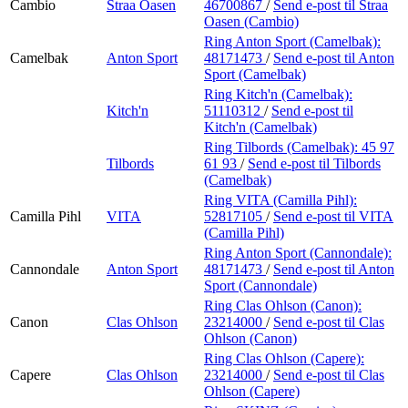
Cambio
Straa Oasen
46700867
/
Send e-post
til Straa
Oasen (Cambio)
Ring Anton Sport (Camelbak):
Camelbak
Anton Sport
48171473
/
Send e-post
til Anton
Sport (Camelbak)
Ring Kitch'n (Camelbak):
Kitch'n
51110312
/
Send e-post
til
Kitch'n (Camelbak)
Ring Tilbords (Camelbak):
45 97
Tilbords
61 93
/
Send e-post
til Tilbords
(Camelbak)
Ring VITA (Camilla Pihl):
Camilla Pihl
VITA
52817105
/
Send e-post
til VITA
(Camilla Pihl)
Ring Anton Sport (Cannondale):
Cannondale
Anton Sport
48171473
/
Send e-post
til Anton
Sport (Cannondale)
Ring Clas Ohlson (Canon):
Canon
Clas Ohlson
23214000
/
Send e-post
til Clas
Ohlson (Canon)
Ring Clas Ohlson (Capere):
Capere
Clas Ohlson
23214000
/
Send e-post
til Clas
Ohlson (Capere)