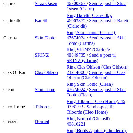
Claire
Straa Oasen
46700867
/
Send e-post
til Straa
Oasen (Claire)
Ring Baretti (Claire.dk):
Claire.dk
Baretti
46963875
/
Send e-post
til Baretti
(Claire.dk)
Ring Skin Tonic (Clarins):
Clarins
Skin Tonic
47674024
/
Send e-post
til Skin
Tonic (Clarins)
Ring SKINZ (Clarins):
SKINZ
48849735
/
Send e-post
til
SKINZ (Clarins)
Ring Clas Ohlson (Clas Ohlson):
Clas Ohlson
Clas Ohlson
23214000
/
Send e-post
til Clas
Ohlson (Clas Ohlson)
Ring Skin Tonic (Clean):
Clean
Skin Tonic
47674024
/
Send e-post
til Skin
Tonic (Clean)
Ring Tilbords (Cleo Home):
45
Cleo Home
Tilbords
97 61 93
/
Send e-post
til
Tilbords (Cleo Home)
Ring Normal (Clerasil):
Clerasil
Normal
40810221
Ring Boots Apotek (Cliniderm):