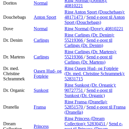
Ring Normal (Doritos):
Doritos
Normal
40810221
Ring Anton Sport (Douchebags):
Douchebags
Anton Sport
48171473
/
Send e-post
til Anton
Sport (Douchebags)
Dove
Normal
Ring Normal (Dove):
40810221
Ring Carlings (Dr. Denim):
Dr. Denim
Carlings
55219366
/
Send e-post
til
Carlings (Dr. Denim)
Ring Carlings (Dr. Martens):
Dr. Martens
Carlings
55219366
/
Send e-post
til
Carlings (Dr. Martens)
Dr. med.
Ring Oasen Hud- og Fotpleie
Oasen Hud- og
Christine
(Dr. med. Christine Schrammek):
Fotpleie
Schrammek
52831715
Ring Sunkost (Dr. Organic):
Dr. Organic
Sunkost
90727751
/
Send e-post
til
Sunkost (Dr. Organic)
Ring Fransa (Dranella):
Dranella
Fransa
52851570
/
Send e-post
til Fransa
(Dranella)
Ring Princess (Dream
Dream
Collection):
52830451
/
Send e-
Princess
Collection
post
til Princess (Dream