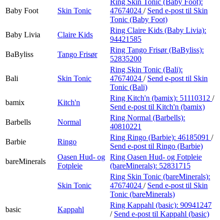
Ring Skin Tonic (Baby Foot):
Baby Foot
Skin Tonic
47674024
/
Send e-post
til Skin
Tonic (Baby Foot)
Ring Claire Kids (Baby Livia):
Baby Livia
Claire Kids
94421585
Ring Tango Frisør (BaByliss):
BaByliss
Tango Frisør
52835200
Ring Skin Tonic (Bali):
Bali
Skin Tonic
47674024
/
Send e-post
til Skin
Tonic (Bali)
Ring Kitch'n (bamix):
51110312
/
bamix
Kitch'n
Send e-post
til Kitch'n (bamix)
Ring Normal (Barbells):
Barbells
Normal
40810221
Ring Ringo (Barbie):
46185091
/
Barbie
Ringo
Send e-post
til Ringo (Barbie)
Oasen Hud- og
Ring Oasen Hud- og Fotpleie
bareMinerals
Fotpleie
(bareMinerals):
52831715
Ring Skin Tonic (bareMinerals):
Skin Tonic
47674024
/
Send e-post
til Skin
Tonic (bareMinerals)
Ring Kappahl (basic):
90941247
basic
Kappahl
/
Send e-post
til Kappahl (basic)