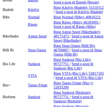
Bessie
Baretti
Send e-post
til Baretti (Bessie)
Ring Kitch'n (Bialetti):
51110312
Bialetti
Kitch'n
/
Send e-post
til Kitch'n (Bialetti)
Bibs
Normal
Ring Normal (Bibs):
40810221
Ring Ringo (Bibs):
46185091
/
Ringo
Send e-post
til Ringo (Bibs)
Ring Anton Sport (Bikefinder):
Bikefinder
Anton Sport
48171473
/
Send e-post
til Anton
Sport (Bikefinder)
Ring Straa Oasen (Billi Bi):
Billi Bi
Straa Oasen
46700867
/
Send e-post
til Straa
Oasen (Billi Bi)
Ring Sunkost (Bio Life):
Bio Life
Sunkost
90727751
/
Send e-post
til
Sunkost (Bio Life)
Ring VITA (Bio Life):
52817105
VITA
/
Send e-post
til VITA (Bio Life)
Ring Tango Frisør (Bio+):
Bio+
Tango Frisør
52835200
Ring Sunkost (Bioform):
Bioform
Sunkost
90727751
/
Send e-post
til
Sunkost (Bioform)
Ring Sunkost (Biosan):