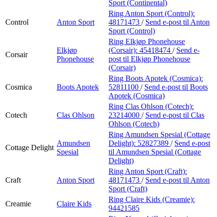
Sport (Continental)
Ring Anton Sport (Control):
Control
Anton Sport
48171473
/
Send e-post
til Anton
Sport (Control)
Ring Elkjøp Phonehouse
Elkjøp
(Corsair):
45418474
/
Send e-
Corsair
Phonehouse
post
til Elkjøp Phonehouse
(Corsair)
Ring Boots Apotek (Cosmica):
Cosmica
Boots Apotek
52811100
/
Send e-post
til Boots
Apotek (Cosmica)
Ring Clas Ohlson (Cotech):
Cotech
Clas Ohlson
23214000
/
Send e-post
til Clas
Ohlson (Cotech)
Ring Amundsen Spesial (Cottage
Amundsen
Delight):
52827389
/
Send e-post
Cottage Delight
Spesial
til Amundsen Spesial (Cottage
Delight)
Ring Anton Sport (Craft):
Craft
Anton Sport
48171473
/
Send e-post
til Anton
Sport (Craft)
Ring Claire Kids (Creamie):
Creamie
Claire Kids
94421585