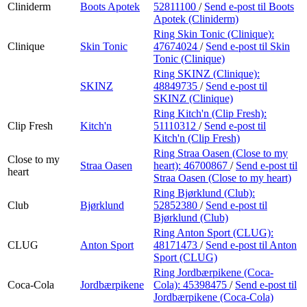
Cliniderm
Boots Apotek
52811100
/
Send e-post
til Boots
Apotek (Cliniderm)
Ring Skin Tonic (Clinique):
Clinique
Skin Tonic
47674024
/
Send e-post
til Skin
Tonic (Clinique)
Ring SKINZ (Clinique):
SKINZ
48849735
/
Send e-post
til
SKINZ (Clinique)
Ring Kitch'n (Clip Fresh):
Clip Fresh
Kitch'n
51110312
/
Send e-post
til
Kitch'n (Clip Fresh)
Ring Straa Oasen (Close to my
Close to my
Straa Oasen
heart):
46700867
/
Send e-post
til
heart
Straa Oasen (Close to my heart)
Ring Bjørklund (Club):
Club
Bjørklund
52852380
/
Send e-post
til
Bjørklund (Club)
Ring Anton Sport (CLUG):
CLUG
Anton Sport
48171473
/
Send e-post
til Anton
Sport (CLUG)
Ring Jordbærpikene (Coca-
Coca-Cola
Jordbærpikene
Cola):
45398475
/
Send e-post
til
Jordbærpikene (Coca-Cola)