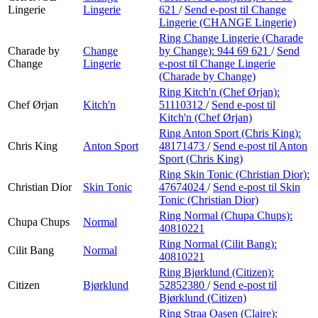
Lingerie
Lingerie
621
/
Send e-post
til Change
Lingerie (CHANGE Lingerie)
Ring Change Lingerie (Charade
Charade by
Change
by Change):
944 69 621
/
Send
Change
Lingerie
e-post
til Change Lingerie
(Charade by Change)
Ring Kitch'n (Chef Ørjan):
Chef Ørjan
Kitch'n
51110312
/
Send e-post
til
Kitch'n (Chef Ørjan)
Ring Anton Sport (Chris King):
Chris King
Anton Sport
48171473
/
Send e-post
til Anton
Sport (Chris King)
Ring Skin Tonic (Christian Dior):
Christian Dior
Skin Tonic
47674024
/
Send e-post
til Skin
Tonic (Christian Dior)
Ring Normal (Chupa Chups):
Chupa Chups
Normal
40810221
Ring Normal (Cilit Bang):
Cilit Bang
Normal
40810221
Ring Bjørklund (Citizen):
Citizen
Bjørklund
52852380
/
Send e-post
til
Bjørklund (Citizen)
Ring Straa Oasen (Claire):