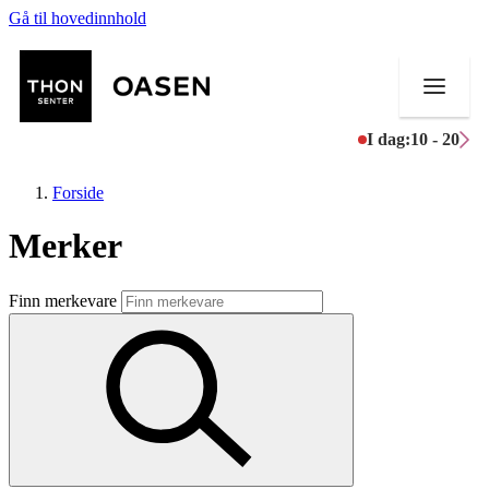
Gå til hovedinnhold
I dag:
10 - 20
Forside
Merker
Butikker
Finn merkevare
Mat og drikke
Helse
Aktiviteter
Tilbud