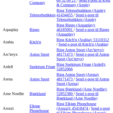
69 52 09 21
/
Send e-post
til Kjell
Company
& Company (Apple)
Ring Telenorbutikken (Apple):
Telenorbutikken
41434455
/
Send e-post
til
Telenorbutikken (Apple)
Ring Ringo (Aquaplay):
Aquaplay
Ringo
46185091
/
Send e-post
til Ringo
(Aquaplay)
Ring Kitch'n (Arabia):
51110312
Arabia
Kitch'n
/
Send e-post
til Kitch'n (Arabia)
Ring Anton Sport (Arc'teryx):
Arc'teryx
Anton Sport
48171473
/
Send e-post
til Anton
Sport (Arc'teryx)
Ring Spektrum Frisør (Ardell):
Ardell
Spektrum Frisør
52852066
Ring Anton Sport (Arena):
Arena
Anton Sport
48171473
/
Send e-post
til Anton
Sport (Arena)
Ring Bjørklund (Arne Nordlie):
Arne Nordlie
Bjørklund
52852380
/
Send e-post
til
Bjørklund (Arne Nordlie)
Ring Elkjøp Phonehouse
Elkjøp
Arozzi
(Arozzi):
45418474
/
Send e-post
Phonehouse
til Elkjøp Phonehouse (Arozzi)