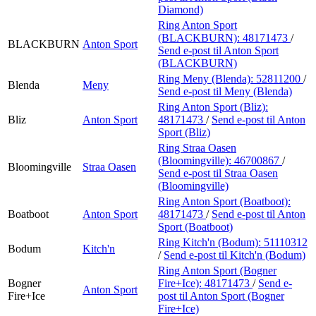
Diamond)
Ring Anton Sport
(BLACKBURN):
48171473
/
BLACKBURN
Anton Sport
Send e-post
til Anton Sport
(BLACKBURN)
Ring Meny (Blenda):
52811200
/
Blenda
Meny
Send e-post
til Meny (Blenda)
Ring Anton Sport (Bliz):
Bliz
Anton Sport
48171473
/
Send e-post
til Anton
Sport (Bliz)
Ring Straa Oasen
(Bloomingville):
46700867
/
Bloomingville
Straa Oasen
Send e-post
til Straa Oasen
(Bloomingville)
Ring Anton Sport (Boatboot):
Boatboot
Anton Sport
48171473
/
Send e-post
til Anton
Sport (Boatboot)
Ring Kitch'n (Bodum):
51110312
Bodum
Kitch'n
/
Send e-post
til Kitch'n (Bodum)
Ring Anton Sport (Bogner
Bogner
Fire+Ice):
48171473
/
Send e-
Anton Sport
Fire+Ice
post
til Anton Sport (Bogner
Fire+Ice)