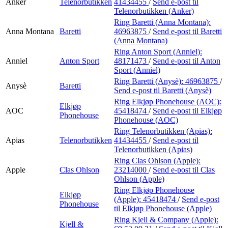
Anker
Telenorbutikken
41434455
/
Send e-post
til
Telenorbutikken (Anker)
Ring Baretti (Anna Montana):
Anna Montana
Baretti
46963875
/
Send e-post
til Baretti
(Anna Montana)
Ring Anton Sport (Anniel):
Anniel
Anton Sport
48171473
/
Send e-post
til Anton
Sport (Anniel)
Ring Baretti (Anysè):
46963875
/
Anysè
Baretti
Send e-post
til Baretti (Anysè)
Ring Elkjøp Phonehouse (AOC):
Elkjøp
AOC
45418474
/
Send e-post
til Elkjøp
Phonehouse
Phonehouse (AOC)
Ring Telenorbutikken (Apias):
Apias
Telenorbutikken
41434455
/
Send e-post
til
Telenorbutikken (Apias)
Ring Clas Ohlson (Apple):
Apple
Clas Ohlson
23214000
/
Send e-post
til Clas
Ohlson (Apple)
Ring Elkjøp Phonehouse
Elkjøp
(Apple):
45418474
/
Send e-post
Phonehouse
til Elkjøp Phonehouse (Apple)
Ring Kjell & Company (Apple):
Kjell &