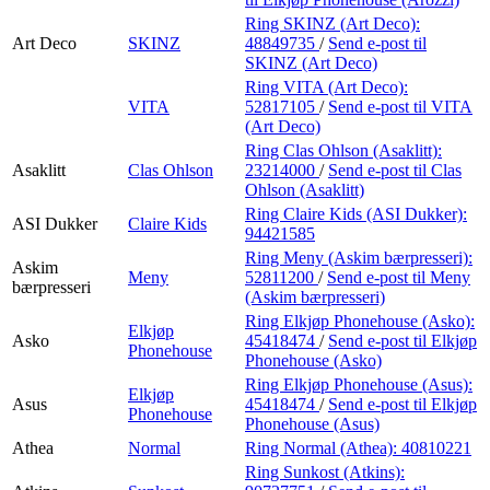
Ring SKINZ (Art Deco):
Art Deco
SKINZ
48849735
/
Send e-post
til
SKINZ (Art Deco)
Ring VITA (Art Deco):
VITA
52817105
/
Send e-post
til VITA
(Art Deco)
Ring Clas Ohlson (Asaklitt):
Asaklitt
Clas Ohlson
23214000
/
Send e-post
til Clas
Ohlson (Asaklitt)
Ring Claire Kids (ASI Dukker):
ASI Dukker
Claire Kids
94421585
Ring Meny (Askim bærpresseri):
Askim
Meny
52811200
/
Send e-post
til Meny
bærpresseri
(Askim bærpresseri)
Ring Elkjøp Phonehouse (Asko):
Elkjøp
Asko
45418474
/
Send e-post
til Elkjøp
Phonehouse
Phonehouse (Asko)
Ring Elkjøp Phonehouse (Asus):
Elkjøp
Asus
45418474
/
Send e-post
til Elkjøp
Phonehouse
Phonehouse (Asus)
Athea
Normal
Ring Normal (Athea):
40810221
Ring Sunkost (Atkins):