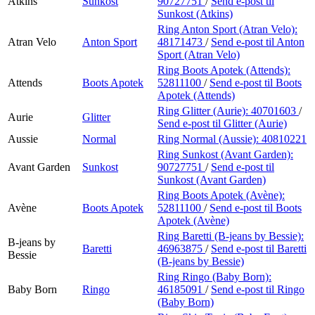
Atkins
Sunkost
90727751
/
Send e-post
til
Sunkost (Atkins)
Ring Anton Sport (Atran Velo):
Atran Velo
Anton Sport
48171473
/
Send e-post
til Anton
Sport (Atran Velo)
Ring Boots Apotek (Attends):
Attends
Boots Apotek
52811100
/
Send e-post
til Boots
Apotek (Attends)
Ring Glitter (Aurie):
40701603
/
Aurie
Glitter
Send e-post
til Glitter (Aurie)
Aussie
Normal
Ring Normal (Aussie):
40810221
Ring Sunkost (Avant Garden):
Avant Garden
Sunkost
90727751
/
Send e-post
til
Sunkost (Avant Garden)
Ring Boots Apotek (Avène):
Avène
Boots Apotek
52811100
/
Send e-post
til Boots
Apotek (Avène)
Ring Baretti (B-jeans by Bessie):
B-jeans by
Baretti
46963875
/
Send e-post
til Baretti
Bessie
(B-jeans by Bessie)
Ring Ringo (Baby Born):
Baby Born
Ringo
46185091
/
Send e-post
til Ringo
(Baby Born)