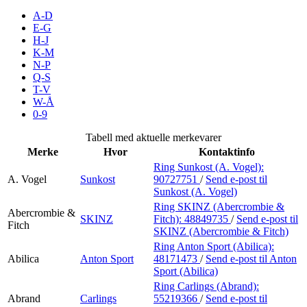
Inspirasjon
A-D
E-G
H-J
K-M
N-P
Søk
Q-S
T-V
W-Å
0-9
Åpningstider
Tabell med aktuelle merkevarer
Merke
Hvor
Kontaktinfo
Praktisk informasjon
Ring Sunkost (A. Vogel):
A. Vogel
Sunkost
90727751
/
Send e-post
til
Ledige stillinger
Sunkost (A. Vogel)
Magasin
Ring SKINZ (Abercrombie &
Abercrombie &
SKINZ
Fitch):
48849735
/
Send e-post
til
Fitch
SKINZ (Abercrombie & Fitch)
Gavekort
Ring Anton Sport (Abilica):
Finn frem
Abilica
Anton Sport
48171473
/
Send e-post
til Anton
Sport (Abilica)
Kundeklubb
Ring Carlings (Abrand):
Abrand
Carlings
55219366
/
Send e-post
til