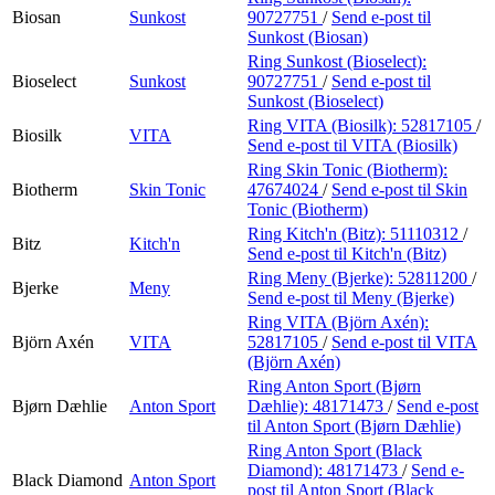
Biosan
Sunkost
90727751
/
Send e-post
til
Sunkost (Biosan)
Ring Sunkost (Bioselect):
Bioselect
Sunkost
90727751
/
Send e-post
til
Sunkost (Bioselect)
Ring VITA (Biosilk):
52817105
/
Biosilk
VITA
Send e-post
til VITA (Biosilk)
Ring Skin Tonic (Biotherm):
Biotherm
Skin Tonic
47674024
/
Send e-post
til Skin
Tonic (Biotherm)
Ring Kitch'n (Bitz):
51110312
/
Bitz
Kitch'n
Send e-post
til Kitch'n (Bitz)
Ring Meny (Bjerke):
52811200
/
Bjerke
Meny
Send e-post
til Meny (Bjerke)
Ring VITA (Björn Axén):
Björn Axén
VITA
52817105
/
Send e-post
til VITA
(Björn Axén)
Ring Anton Sport (Bjørn
Bjørn Dæhlie
Anton Sport
Dæhlie):
48171473
/
Send e-post
til Anton Sport (Bjørn Dæhlie)
Ring Anton Sport (Black
Diamond):
48171473
/
Send e-
Black Diamond
Anton Sport
post
til Anton Sport (Black