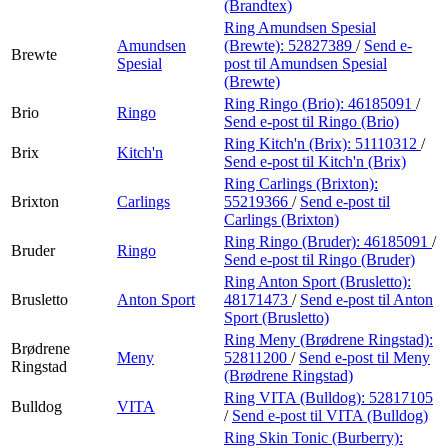
(Brandtex)
Ring Amundsen Spesial
Amundsen
(Brewte):
52827389
/
Send e-
Brewte
Spesial
post
til Amundsen Spesial
(Brewte)
Ring Ringo (Brio):
46185091
/
Brio
Ringo
Send e-post
til Ringo (Brio)
Ring Kitch'n (Brix):
51110312
/
Brix
Kitch'n
Send e-post
til Kitch'n (Brix)
Ring Carlings (Brixton):
Brixton
Carlings
55219366
/
Send e-post
til
Carlings (Brixton)
Ring Ringo (Bruder):
46185091
/
Bruder
Ringo
Send e-post
til Ringo (Bruder)
Ring Anton Sport (Brusletto):
Brusletto
Anton Sport
48171473
/
Send e-post
til Anton
Sport (Brusletto)
Ring Meny (Brødrene Ringstad):
Brødrene
Meny
52811200
/
Send e-post
til Meny
Ringstad
(Brødrene Ringstad)
Ring VITA (Bulldog):
52817105
Bulldog
VITA
/
Send e-post
til VITA (Bulldog)
Ring Skin Tonic (Burberry):