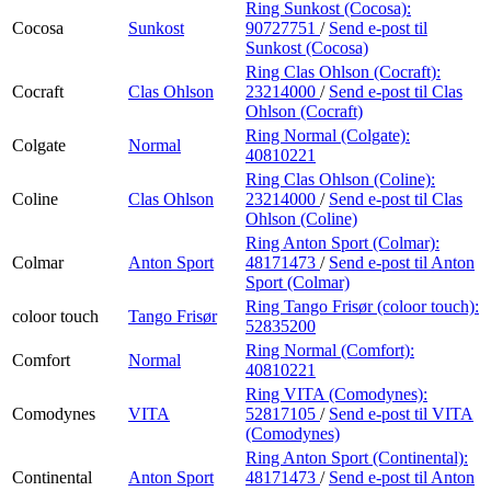
Ring Sunkost (Cocosa):
Cocosa
Sunkost
90727751
/
Send e-post
til
Sunkost (Cocosa)
Ring Clas Ohlson (Cocraft):
Cocraft
Clas Ohlson
23214000
/
Send e-post
til Clas
Ohlson (Cocraft)
Ring Normal (Colgate):
Colgate
Normal
40810221
Ring Clas Ohlson (Coline):
Coline
Clas Ohlson
23214000
/
Send e-post
til Clas
Ohlson (Coline)
Ring Anton Sport (Colmar):
Colmar
Anton Sport
48171473
/
Send e-post
til Anton
Sport (Colmar)
Ring Tango Frisør (coloor touch):
coloor touch
Tango Frisør
52835200
Ring Normal (Comfort):
Comfort
Normal
40810221
Ring VITA (Comodynes):
Comodynes
VITA
52817105
/
Send e-post
til VITA
(Comodynes)
Ring Anton Sport (Continental):
Continental
Anton Sport
48171473
/
Send e-post
til Anton