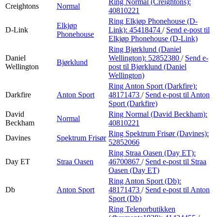
Ring Normal (Creightons):
Creightons
Normal
40810221
Ring Elkjøp Phonehouse (D-
Elkjøp
D-Link
Link):
45418474
/
Send e-post
til
Phonehouse
Elkjøp Phonehouse (D-Link)
Ring Bjørklund (Daniel
Daniel
Wellington):
52852380
/
Send e-
Bjørklund
Wellington
post
til Bjørklund (Daniel
Wellington)
Ring Anton Sport (Darkfire):
Darkfire
Anton Sport
48171473
/
Send e-post
til Anton
Sport (Darkfire)
David
Ring Normal (David Beckham):
Normal
Beckham
40810221
Ring Spektrum Frisør (Davines):
Davines
Spektrum Frisør
52852066
Ring Straa Oasen (Day ET):
Day ET
Straa Oasen
46700867
/
Send e-post
til Straa
Oasen (Day ET)
Ring Anton Sport (Db):
Db
Anton Sport
48171473
/
Send e-post
til Anton
Sport (Db)
Ring Telenorbutikken