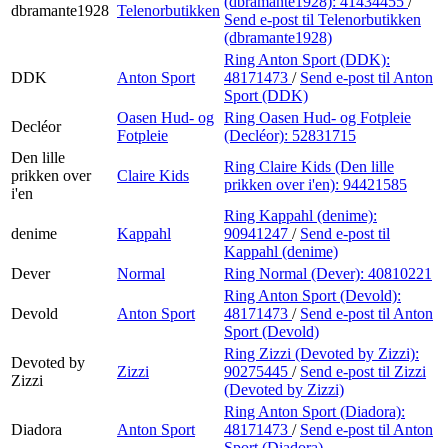
(dbramante1928):
41434455
/
dbramante1928
Telenorbutikken
Send e-post
til Telenorbutikken
(dbramante1928)
Ring Anton Sport (DDK):
DDK
Anton Sport
48171473
/
Send e-post
til Anton
Sport (DDK)
Oasen Hud- og
Ring Oasen Hud- og Fotpleie
Decléor
Fotpleie
(Decléor):
52831715
Den lille
Ring Claire Kids (Den lille
prikken over
Claire Kids
prikken over i'en):
94421585
i'en
Ring Kappahl (denime):
denime
Kappahl
90941247
/
Send e-post
til
Kappahl (denime)
Dever
Normal
Ring Normal (Dever):
40810221
Ring Anton Sport (Devold):
Devold
Anton Sport
48171473
/
Send e-post
til Anton
Sport (Devold)
Ring Zizzi (Devoted by Zizzi):
Devoted by
Zizzi
90275445
/
Send e-post
til Zizzi
Zizzi
(Devoted by Zizzi)
Ring Anton Sport (Diadora):
Diadora
Anton Sport
48171473
/
Send e-post
til Anton
Sport (Diadora)