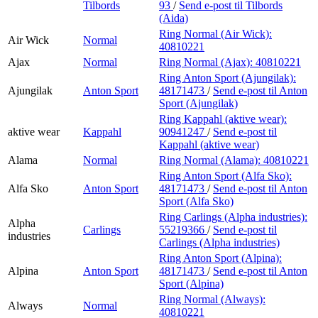
Tilbords
93
/
Send e-post
til Tilbords
(Aida)
Ring Normal (Air Wick):
Air Wick
Normal
40810221
Ajax
Normal
Ring Normal (Ajax):
40810221
Ring Anton Sport (Ajungilak):
Ajungilak
Anton Sport
48171473
/
Send e-post
til Anton
Sport (Ajungilak)
Ring Kappahl (aktive wear):
aktive wear
Kappahl
90941247
/
Send e-post
til
Kappahl (aktive wear)
Alama
Normal
Ring Normal (Alama):
40810221
Ring Anton Sport (Alfa Sko):
Alfa Sko
Anton Sport
48171473
/
Send e-post
til Anton
Sport (Alfa Sko)
Ring Carlings (Alpha industries):
Alpha
Carlings
55219366
/
Send e-post
til
industries
Carlings (Alpha industries)
Ring Anton Sport (Alpina):
Alpina
Anton Sport
48171473
/
Send e-post
til Anton
Sport (Alpina)
Ring Normal (Always):
Always
Normal
40810221