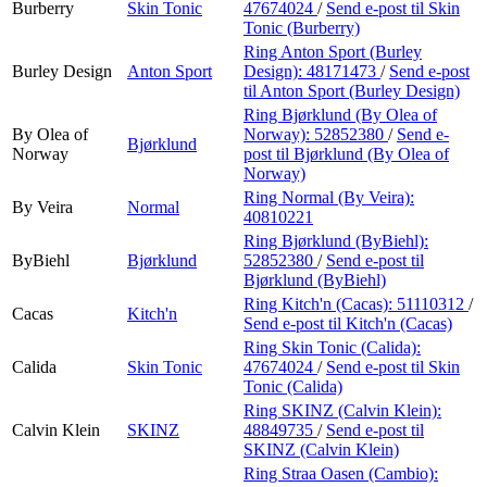
Burberry
Skin Tonic
47674024
/
Send e-post
til Skin
Tonic (Burberry)
Ring Anton Sport (Burley
Burley Design
Anton Sport
Design):
48171473
/
Send e-post
til Anton Sport (Burley Design)
Ring Bjørklund (By Olea of
By Olea of
Norway):
52852380
/
Send e-
Bjørklund
Norway
post
til Bjørklund (By Olea of
Norway)
Ring Normal (By Veira):
By Veira
Normal
40810221
Ring Bjørklund (ByBiehl):
ByBiehl
Bjørklund
52852380
/
Send e-post
til
Bjørklund (ByBiehl)
Ring Kitch'n (Cacas):
51110312
/
Cacas
Kitch'n
Send e-post
til Kitch'n (Cacas)
Ring Skin Tonic (Calida):
Calida
Skin Tonic
47674024
/
Send e-post
til Skin
Tonic (Calida)
Ring SKINZ (Calvin Klein):
Calvin Klein
SKINZ
48849735
/
Send e-post
til
SKINZ (Calvin Klein)
Ring Straa Oasen (Cambio):