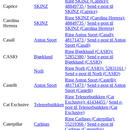
Ring SKINZ (Caprice):
Caprice
SKINZ
48849735
/
Send e-post
til
SKINZ (Caprice)
Ring SKINZ (Carolina Herrera):
Carolina
SKINZ
48849735
/
Send e-post
til
Herrera
SKINZ (Carolina Herrera)
Ring Anton Sport (Casall):
Casall
Anton Sport
48171473
/
Send e-post
til Anton
Sport (Casall)
Ring Bjørklund (CASIO):
CASIO
Bjørklund
52852380
/
Send e-post
til
Bjørklund (CASIO)
Ring Norli (CASIO):
52831161
/
Norli
Send e-post
til Norli (CASIO)
Ring Anton Sport (Castelli):
Castelli
Anton Sport
48171473
/
Send e-post
til Anton
Sport (Castelli)
Ring Telenorbutikken (Cat
Exclusive):
41434455
/
Send e-
Cat Exclusive
Telenorbutikken
post
til Telenorbutikken (Cat
Exclusive)
Ring Carlings (Caterpillar):
Caterpillar
Carlings
55219366
/
Send e-post
til
Carlings (Caterpillar)