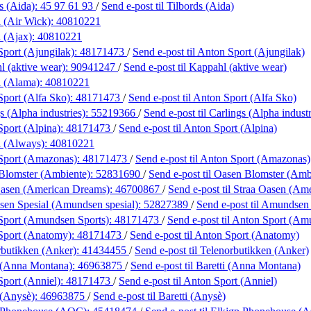
s (Aida):
45 97 61 93
/
Send e-post
til Tilbords (Aida)
 (Air Wick):
40810221
 (Ajax):
40810221
port (Ajungilak):
48171473
/
Send e-post
til Anton Sport (Ajungilak)
 (aktive wear):
90941247
/
Send e-post
til Kappahl (aktive wear)
 (Alama):
40810221
port (Alfa Sko):
48171473
/
Send e-post
til Anton Sport (Alfa Sko)
s (Alpha industries):
55219366
/
Send e-post
til Carlings (Alpha industr
port (Alpina):
48171473
/
Send e-post
til Anton Sport (Alpina)
 (Always):
40810221
Sport (Amazonas):
48171473
/
Send e-post
til Anton Sport (Amazonas)
Blomster (Ambiente):
52831690
/
Send e-post
til Oasen Blomster (Amb
Oasen (American Dreams):
46700867
/
Send e-post
til Straa Oasen (Am
en Spesial (Amundsen spesial):
52827389
/
Send e-post
til Amundsen
Sport (Amundsen Sports):
48171473
/
Send e-post
til Anton Sport (Am
Sport (Anatomy):
48171473
/
Send e-post
til Anton Sport (Anatomy)
rbutikken (Anker):
41434455
/
Send e-post
til Telenorbutikken (Anker)
i (Anna Montana):
46963875
/
Send e-post
til Baretti (Anna Montana)
port (Anniel):
48171473
/
Send e-post
til Anton Sport (Anniel)
 (Anysè):
46963875
/
Send e-post
til Baretti (Anysè)