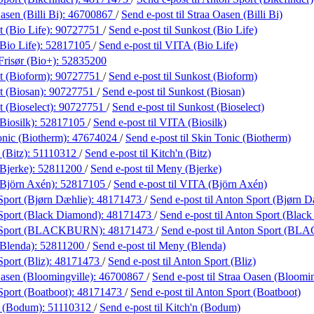
asen (Billi Bi):
46700867
/
Send e-post
til Straa Oasen (Billi Bi)
 (Bio Life):
90727751
/
Send e-post
til Sunkost (Bio Life)
Bio Life):
52817105
/
Send e-post
til VITA (Bio Life)
risør (Bio+):
52835200
t (Bioform):
90727751
/
Send e-post
til Sunkost (Bioform)
t (Biosan):
90727751
/
Send e-post
til Sunkost (Biosan)
 (Bioselect):
90727751
/
Send e-post
til Sunkost (Bioselect)
Biosilk):
52817105
/
Send e-post
til VITA (Biosilk)
onic (Biotherm):
47674024
/
Send e-post
til Skin Tonic (Biotherm)
 (Bitz):
51110312
/
Send e-post
til Kitch'n (Bitz)
Bjerke):
52811200
/
Send e-post
til Meny (Bjerke)
Björn Axén):
52817105
/
Send e-post
til VITA (Björn Axén)
Sport (Bjørn Dæhlie):
48171473
/
Send e-post
til Anton Sport (Bjørn D
Sport (Black Diamond):
48171473
/
Send e-post
til Anton Sport (Blac
 Sport (BLACKBURN):
48171473
/
Send e-post
til Anton Sport (B
Blenda):
52811200
/
Send e-post
til Meny (Blenda)
port (Bliz):
48171473
/
Send e-post
til Anton Sport (Bliz)
asen (Bloomingville):
46700867
/
Send e-post
til Straa Oasen (Bloomin
Sport (Boatboot):
48171473
/
Send e-post
til Anton Sport (Boatboot)
n (Bodum):
51110312
/
Send e-post
til Kitch'n (Bodum)