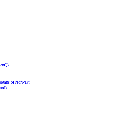
)
BenQ)
Bergans of Norway)
rand)