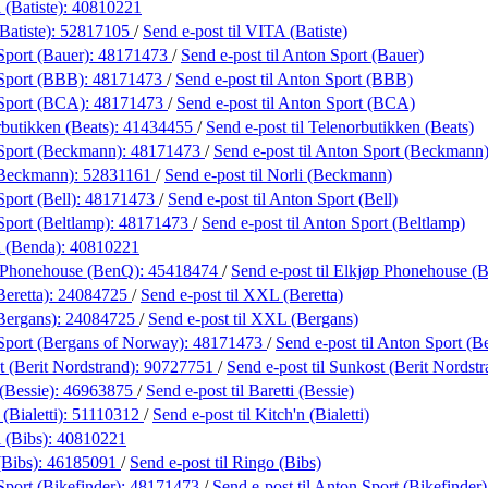
(Batiste):
40810221
Batiste):
52817105
/
Send e-post
til VITA (Batiste)
Sport (Bauer):
48171473
/
Send e-post
til Anton Sport (Bauer)
Sport (BBB):
48171473
/
Send e-post
til Anton Sport (BBB)
Sport (BCA):
48171473
/
Send e-post
til Anton Sport (BCA)
butikken (Beats):
41434455
/
Send e-post
til Telenorbutikken (Beats)
Sport (Beckmann):
48171473
/
Send e-post
til Anton Sport (Beckmann
(Beckmann):
52831161
/
Send e-post
til Norli (Beckmann)
port (Bell):
48171473
/
Send e-post
til Anton Sport (Bell)
port (Beltlamp):
48171473
/
Send e-post
til Anton Sport (Beltlamp)
 (Benda):
40810221
 Phonehouse (BenQ):
45418474
/
Send e-post
til Elkjøp Phonehouse (
eretta):
24084725
/
Send e-post
til XXL (Beretta)
Bergans):
24084725
/
Send e-post
til XXL (Bergans)
Sport (Bergans of Norway):
48171473
/
Send e-post
til Anton Sport (
 (Berit Nordstrand):
90727751
/
Send e-post
til Sunkost (Berit Nordst
 (Bessie):
46963875
/
Send e-post
til Baretti (Bessie)
(Bialetti):
51110312
/
Send e-post
til Kitch'n (Bialetti)
 (Bibs):
40810221
(Bibs):
46185091
/
Send e-post
til Ringo (Bibs)
port (Bikefinder):
48171473
/
Send e-post
til Anton Sport (Bikefinder)