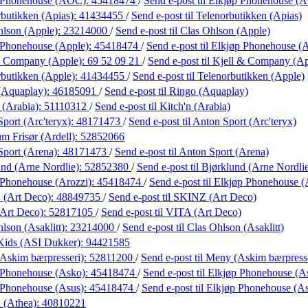
 Phonehouse (AOC):
45418474
/
Send e-post
til Elkjøp Phonehouse (
butikken (Apias):
41434455
/
Send e-post
til Telenorbutikken (Apias)
hlson (Apple):
23214000
/
Send e-post
til Clas Ohlson (Apple)
 Phonehouse (Apple):
45418474
/
Send e-post
til Elkjøp Phonehouse (
& Company (Apple):
69 52 09 21
/
Send e-post
til Kjell & Company (A
rbutikken (Apple):
41434455
/
Send e-post
til Telenorbutikken (Apple)
(Aquaplay):
46185091
/
Send e-post
til Ringo (Aquaplay)
 (Arabia):
51110312
/
Send e-post
til Kitch'n (Arabia)
port (Arc'teryx):
48171473
/
Send e-post
til Anton Sport (Arc'teryx)
m Frisør (Ardell):
52852066
Sport (Arena):
48171473
/
Send e-post
til Anton Sport (Arena)
nd (Arne Nordlie):
52852380
/
Send e-post
til Bjørklund (Arne Nordli
 Phonehouse (Arozzi):
45418474
/
Send e-post
til Elkjøp Phonehouse (
(Art Deco):
48849735
/
Send e-post
til SKINZ (Art Deco)
Art Deco):
52817105
/
Send e-post
til VITA (Art Deco)
lson (Asaklitt):
23214000
/
Send e-post
til Clas Ohlson (Asaklitt)
 Kids (ASI Dukker):
94421585
Askim bærpresseri):
52811200
/
Send e-post
til Meny (Askim bærpress
 Phonehouse (Asko):
45418474
/
Send e-post
til Elkjøp Phonehouse (A
 Phonehouse (Asus):
45418474
/
Send e-post
til Elkjøp Phonehouse (A
 (Athea):
40810221