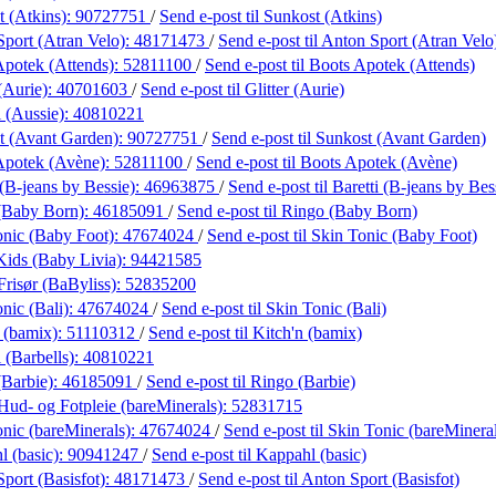
 (Atkins):
90727751
/
Send e-post
til Sunkost (Atkins)
port (Atran Velo):
48171473
/
Send e-post
til Anton Sport (Atran Velo
Apotek (Attends):
52811100
/
Send e-post
til Boots Apotek (Attends)
 (Aurie):
40701603
/
Send e-post
til Glitter (Aurie)
 (Aussie):
40810221
t (Avant Garden):
90727751
/
Send e-post
til Sunkost (Avant Garden)
Apotek (Avène):
52811100
/
Send e-post
til Boots Apotek (Avène)
 (B-jeans by Bessie):
46963875
/
Send e-post
til Baretti (B-jeans by Bes
(Baby Born):
46185091
/
Send e-post
til Ringo (Baby Born)
onic (Baby Foot):
47674024
/
Send e-post
til Skin Tonic (Baby Foot)
Kids (Baby Livia):
94421585
risør (BaByliss):
52835200
nic (Bali):
47674024
/
Send e-post
til Skin Tonic (Bali)
 (bamix):
51110312
/
Send e-post
til Kitch'n (bamix)
(Barbells):
40810221
(Barbie):
46185091
/
Send e-post
til Ringo (Barbie)
ud- og Fotpleie (bareMinerals):
52831715
nic (bareMinerals):
47674024
/
Send e-post
til Skin Tonic (bareMinera
 (basic):
90941247
/
Send e-post
til Kappahl (basic)
port (Basisfot):
48171473
/
Send e-post
til Anton Sport (Basisfot)