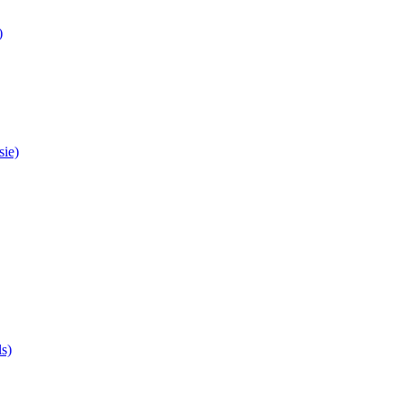
)
sie)
ls)