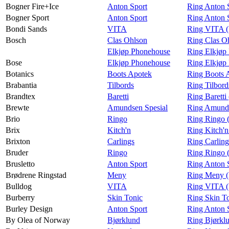
Bogner Fire+Ice
Anton Sport
Ring Anton S
Bogner Sport
Anton Sport
Ring Anton 
Bondi Sands
VITA
Ring VITA (
Bosch
Clas Ohlson
Ring Clas O
Elkjøp Phonehouse
Ring Elkjøp
Bose
Elkjøp Phonehouse
Ring Elkjøp
Botanics
Boots Apotek
Ring Boots 
Brabantia
Tilbords
Ring Tilbord
Brandtex
Baretti
Ring Baretti
Brewte
Amundsen Spesial
Ring Amunds
Brio
Ringo
Ring Ringo 
Brix
Kitch'n
Ring Kitch'n
Brixton
Carlings
Ring Carling
Bruder
Ringo
Ring Ringo 
Brusletto
Anton Sport
Ring Anton S
Brødrene Ringstad
Meny
Ring Meny (
Bulldog
VITA
Ring VITA (
Burberry
Skin Tonic
Ring Skin To
Burley Design
Anton Sport
Ring Anton 
By Olea of Norway
Bjørklund
Ring Bjørkl