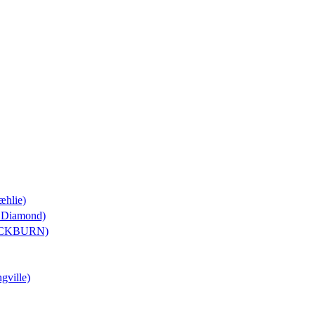
æhlie)
k Diamond)
LACKBURN)
gville)