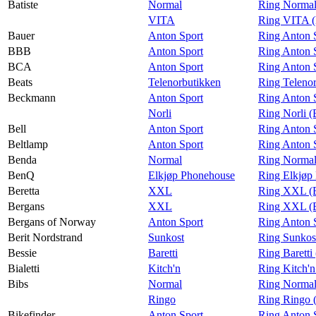
Batiste
Normal
Ring Normal 
VITA
Ring VITA (
Bauer
Anton Sport
Ring Anton 
BBB
Anton Sport
Ring Anton 
BCA
Anton Sport
Ring Anton 
Beats
Telenorbutikken
Ring Telenor
Beckmann
Anton Sport
Ring Anton 
Norli
Ring Norli 
Bell
Anton Sport
Ring Anton S
Beltlamp
Anton Sport
Ring Anton S
Benda
Normal
Ring Normal
BenQ
Elkjøp Phonehouse
Ring Elkjøp
Beretta
XXL
Ring XXL (B
Bergans
XXL
Ring XXL (
Bergans of Norway
Anton Sport
Ring Anton 
Berit Nordstrand
Sunkost
Ring Sunkost
Bessie
Baretti
Ring Baretti
Bialetti
Kitch'n
Ring Kitch'n 
Bibs
Normal
Ring Normal
Ringo
Ring Ringo 
Bikefinder
Anton Sport
Ring Anton S