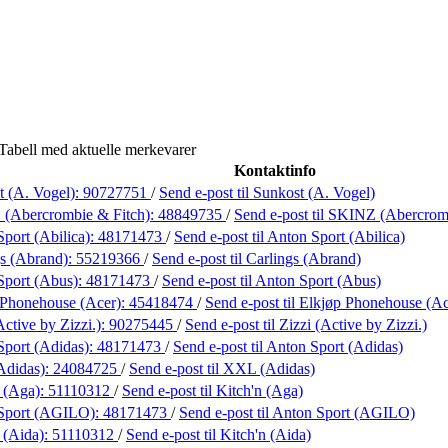
Tabell med aktuelle merkevarer
Kontaktinfo
t (A. Vogel):
90727751
/
Send e-post
til Sunkost (A. Vogel)
(Abercrombie & Fitch):
48849735
/
Send e-post
til SKINZ (Abercrom
port (Abilica):
48171473
/
Send e-post
til Anton Sport (Abilica)
gs (Abrand):
55219366
/
Send e-post
til Carlings (Abrand)
Sport (Abus):
48171473
/
Send e-post
til Anton Sport (Abus)
 Phonehouse (Acer):
45418474
/
Send e-post
til Elkjøp Phonehouse (Ac
Active by Zizzi.):
90275445
/
Send e-post
til Zizzi (Active by Zizzi.)
Sport (Adidas):
48171473
/
Send e-post
til Anton Sport (Adidas)
Adidas):
24084725
/
Send e-post
til XXL (Adidas)
n (Aga):
51110312
/
Send e-post
til Kitch'n (Aga)
Sport (AGILO):
48171473
/
Send e-post
til Anton Sport (AGILO)
 (Aida):
51110312
/
Send e-post
til Kitch'n (Aida)