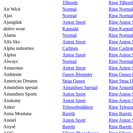
Tilbords
Ring Tilbord
Magasin
Air Wick
Normal
Ring Normal
Ajax
Normal
Ring Normal
Gavekort
Ajungilak
Anton Sport
Ring Anton S
Finn frem
aktive wear
Kappahl
Ring Kappahl
Alama
Normal
Ring Normal
Kundeklubb
Alfa Sko
Anton Sport
Ring Anton S
Alpha industries
Carlings
Ring Carling
Alpina
Anton Sport
Ring Anton S
Always
Normal
Ring Normal
Amazonas
Anton Sport
Ring Anton 
Ambiente
Oasen Blomster
Ring Oasen 
American Dreams
Straa Oasen
Ring Straa 
Amundsen spesial
Amundsen Spesial
Ring Amunds
Amundsen Sports
Anton Sport
Ring Anton 
Anatomy
Anton Sport
Ring Anton 
Anker
Telenorbutikken
Ring Teleno
Anna Montana
Baretti
Ring Barett
Anniel
Anton Sport
Ring Anton S
Anysè
Baretti
Ring Baretti