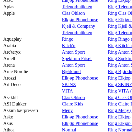
AOC
Elkjøp Phonehouse
Ring Elkjøp
Apias
Telenorbutikken
Ring Telenor
Apple
Clas Ohlson
Ring Clas O
Elkjøp Phonehouse
Ring Elkjøp
Kjell & Company
Ring Kjell 
Telenorbutikken
Ring Teleno
Aquaplay
Ringo
Ring Ringo 
Arabia
Kitch'n
Ring Kitch'n
Arc'teryx
Anton Sport
Ring Anton S
Ardell
Spektrum Frisør
Ring Spektru
Arena
Anton Sport
Ring Anton 
Arne Nordlie
Bjørklund
Ring Bjørklu
Arozzi
Elkjøp Phonehouse
Ring Elkjøp
Art Deco
SKINZ
Ring SKINZ 
VITA
Ring VITA (
Asaklitt
Clas Ohlson
Ring Clas Oh
ASI Dukker
Claire Kids
Ring Claire
Askim bærpresseri
Meny
Ring Meny (
Asko
Elkjøp Phonehouse
Ring Elkjøp
Asus
Elkjøp Phonehouse
Ring Elkjøp
Athea
Normal
Ring Normal