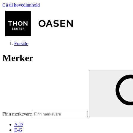
Gå til hovedinnhold
Forside
Merker
Butikker
Mat og drikke
Finn merkevare
Helse
A-D
E-G