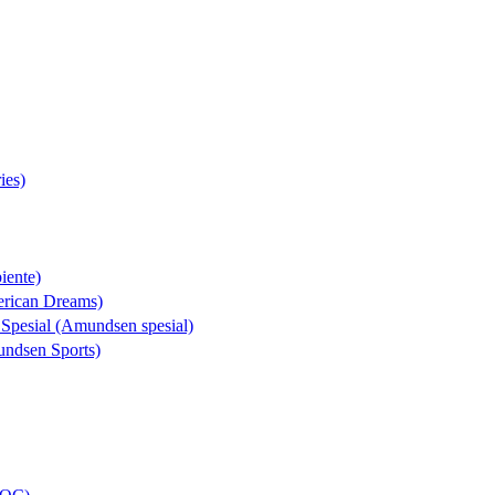
ies)
iente)
erican Dreams)
 Spesial (Amundsen spesial)
undsen Sports)