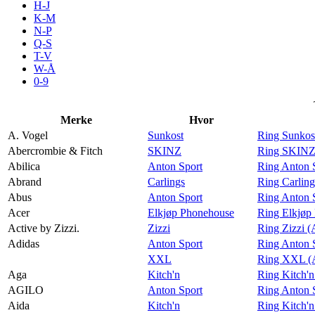
H-J
Aktiviteter
K-M
N-P
Q-S
T-V
Tilbud
W-Å
0-9
Inspirasjon
Merke
Hvor
A. Vogel
Sunkost
Ring Sunkos
Abercrombie & Fitch
SKINZ
Ring SKINZ 
Abilica
Anton Sport
Ring Anton S
Søk
Abrand
Carlings
Ring Carlin
Abus
Anton Sport
Ring Anton 
Acer
Elkjøp Phonehouse
Ring Elkjøp
Active by Zizzi.
Zizzi
Ring Zizzi (
Adidas
Anton Sport
Ring Anton 
Åpningstider
XXL
Ring XXL (
Aga
Kitch'n
Ring Kitch'
Praktisk informasjon
AGILO
Anton Sport
Ring Anton 
Ledige stillinger
Aida
Kitch'n
Ring Kitch'n