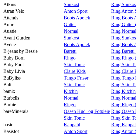
Atkins
Sunkost
Ring Sunkost
Atran Velo
Anton Sport
Ring Anton S
Attends
Boots Apotek
Ring Boots 
Aurie
Glitter
Ring Glitter
Aussie
Normal
Ring Normal
Avant Garden
Sunkost
Ring Sunkos
Avène
Boots Apotek
Ring Boots 
B-jeans by Bessie
Baretti
Ring Baretti
Baby Born
Ringo
Ring Ringo 
Baby Foot
Skin Tonic
Ring Skin T
Baby Livia
Claire Kids
Ring Claire 
BaByliss
Tango Frisør
Ring Tango F
Bali
Skin Tonic
Ring Skin To
bamix
Kitch'n
Ring Kitch'n
Barbells
Normal
Ring Normal 
Barbie
Ringo
Ring Ringo 
bareMinerals
Oasen Hud- og Fotpleie
Ring Oasen H
Skin Tonic
Ring Skin To
basic
Kappahl
Ring Kappahl
Basisfot
Anton Sport
Ring Anton S