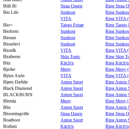
Billi Bi
Straa Oasen
Ring Straa O
Bio Life
Sunkost
Ring Sunkost
VITA
Ring VITA (
Bio+
Tango Frisør
Ring Tango F
Bioform
Sunkost
Ring Sunkos
Biosan
Sunkost
Ring Sunkos
Bioselect
Sunkost
Ring Sunkost
Biosilk
VITA
Ring VITA (
Biotherm
Skin Tonic
Ring Skin T
Bitz
Kitch'n
Ring Kitch'n
Bjerke
Meny
Ring Meny (
Björn Axén
VITA
Ring VITA (
Bjørn Dæhlie
Anton Sport
Ring Anton 
Black Diamond
Anton Sport
Ring Anton 
BLACKBURN
Anton Sport
Ring Anton
Blenda
Meny
Ring Meny (
Bliz
Anton Sport
Ring Anton S
Bloomingville
Straa Oasen
Ring Straa O
Boatboot
Anton Sport
Ring Anton 
Bodum
Kitch'n
Ring Kitch'