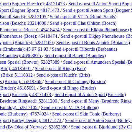
port (Bogner Fire+Ice):
48171473
/
Send e-post
til Anton Sport (Bogn
Sport (Bogner Sport):
48171473
/
Send e-post
til Anton Sport (Bogner 
Bondi Sands):
52817105
/
Send e-post
til VITA (Bondi Sands)
hlson (Bosch):
23214000
/
Send e-post
til Clas Ohlson (Bosch)
 Phonehouse (Bosch):
45418474
/
Send e-post
til Elkjøp Phonehouse (
 Phonehouse (Bose):
45418474
/
Send e-post
til Elkjøp Phonehouse (B
Apotek (Botanics):
52811100
/
Send e-post
til Boots Apotek (Botanics)
s (Brabantia):
45 97 61 93
/
Send e-post
til Tilbords (Brabantia)
 (Brandtex):
46963875
/
Send e-post
til Baretti (Brandtex)
en Spesial (Brewte):
52827389
/
Send e-post
til Amundsen Spesial (B
(Brio):
46185091
/
Send e-post
til Ringo (Brio)
 (Brix):
51110312
/
Send e-post
til Kitch'n (Brix)
s (Brixton):
55219366
/
Send e-post
til Carlings (Brixton)
(Bruder):
46185091
/
Send e-post
til Ringo (Bruder)
port (Brusletto):
48171473
/
Send e-post
til Anton Sport (Brusletto)
Brødrene Ringstad):
52811200
/
Send e-post
til Meny (Brødrene Rings
Bulldog):
52817105
/
Send e-post
til VITA (Bulldog)
nic (Burberry):
47674024
/
Send e-post
til Skin Tonic (Burberry)
Sport (Burley Design):
48171473
/
Send e-post
til Anton Sport (Burley
und (By Olea of Norway):
52852380
/
Send e-post
til Bjørklund (By O