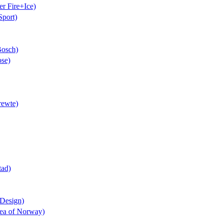
er Fire+Ice)
Sport)
Bosch)
ose)
rewte)
tad)
 Design)
lea of Norway)