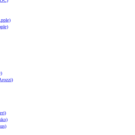
AOC)
Apple)
pple)
e)
Arozzi)
eri)
sko)
sus)