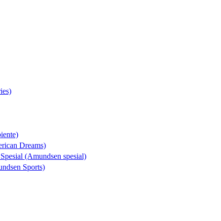
ies)
iente)
erican Dreams)
 Spesial (Amundsen spesial)
undsen Sports)