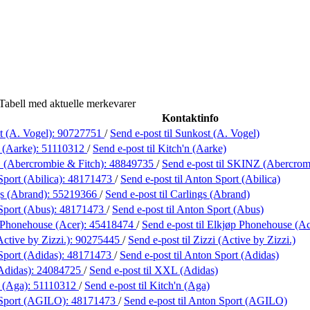
Tabell med aktuelle merkevarer
Kontaktinfo
t (A. Vogel):
90727751
/
Send e-post
til Sunkost (A. Vogel)
 (Aarke):
51110312
/
Send e-post
til Kitch'n (Aarke)
(Abercrombie & Fitch):
48849735
/
Send e-post
til SKINZ (Abercrom
port (Abilica):
48171473
/
Send e-post
til Anton Sport (Abilica)
gs (Abrand):
55219366
/
Send e-post
til Carlings (Abrand)
Sport (Abus):
48171473
/
Send e-post
til Anton Sport (Abus)
 Phonehouse (Acer):
45418474
/
Send e-post
til Elkjøp Phonehouse (Ac
Active by Zizzi.):
90275445
/
Send e-post
til Zizzi (Active by Zizzi.)
Sport (Adidas):
48171473
/
Send e-post
til Anton Sport (Adidas)
Adidas):
24084725
/
Send e-post
til XXL (Adidas)
n (Aga):
51110312
/
Send e-post
til Kitch'n (Aga)
Sport (AGILO):
48171473
/
Send e-post
til Anton Sport (AGILO)