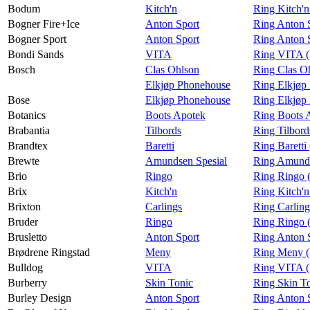
Bodum
Kitch'n
Ring Kitch'
Bogner Fire+Ice
Anton Sport
Ring Anton S
Bogner Sport
Anton Sport
Ring Anton 
Bondi Sands
VITA
Ring VITA (
Bosch
Clas Ohlson
Ring Clas O
Elkjøp Phonehouse
Ring Elkjøp
Bose
Elkjøp Phonehouse
Ring Elkjøp
Botanics
Boots Apotek
Ring Boots 
Brabantia
Tilbords
Ring Tilbord
Brandtex
Baretti
Ring Baretti
Brewte
Amundsen Spesial
Ring Amunds
Brio
Ringo
Ring Ringo 
Brix
Kitch'n
Ring Kitch'n
Brixton
Carlings
Ring Carling
Bruder
Ringo
Ring Ringo 
Brusletto
Anton Sport
Ring Anton S
Brødrene Ringstad
Meny
Ring Meny (
Bulldog
VITA
Ring VITA (
Burberry
Skin Tonic
Ring Skin To
Burley Design
Anton Sport
Ring Anton 