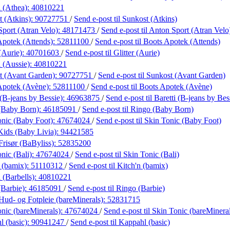
 (Athea):
40810221
 (Atkins):
90727751
/
Send e-post
til Sunkost (Atkins)
port (Atran Velo):
48171473
/
Send e-post
til Anton Sport (Atran Velo
Apotek (Attends):
52811100
/
Send e-post
til Boots Apotek (Attends)
 (Aurie):
40701603
/
Send e-post
til Glitter (Aurie)
 (Aussie):
40810221
t (Avant Garden):
90727751
/
Send e-post
til Sunkost (Avant Garden)
Apotek (Avène):
52811100
/
Send e-post
til Boots Apotek (Avène)
 (B-jeans by Bessie):
46963875
/
Send e-post
til Baretti (B-jeans by Bes
(Baby Born):
46185091
/
Send e-post
til Ringo (Baby Born)
onic (Baby Foot):
47674024
/
Send e-post
til Skin Tonic (Baby Foot)
Kids (Baby Livia):
94421585
risør (BaByliss):
52835200
nic (Bali):
47674024
/
Send e-post
til Skin Tonic (Bali)
 (bamix):
51110312
/
Send e-post
til Kitch'n (bamix)
(Barbells):
40810221
(Barbie):
46185091
/
Send e-post
til Ringo (Barbie)
ud- og Fotpleie (bareMinerals):
52831715
nic (bareMinerals):
47674024
/
Send e-post
til Skin Tonic (bareMinera
 (basic):
90941247
/
Send e-post
til Kappahl (basic)