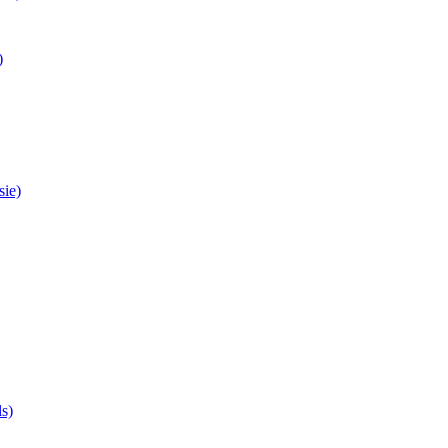
)
sie)
ls)