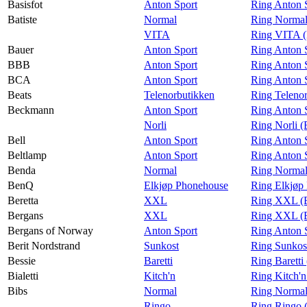
Basisfot
Anton Sport
Ring Anton S
Batiste
Normal
Ring Normal 
VITA
Ring VITA (
Bauer
Anton Sport
Ring Anton 
BBB
Anton Sport
Ring Anton 
BCA
Anton Sport
Ring Anton 
Beats
Telenorbutikken
Ring Telenor
Beckmann
Anton Sport
Ring Anton 
Norli
Ring Norli 
Bell
Anton Sport
Ring Anton S
Beltlamp
Anton Sport
Ring Anton S
Benda
Normal
Ring Normal
BenQ
Elkjøp Phonehouse
Ring Elkjøp
Beretta
XXL
Ring XXL (B
Bergans
XXL
Ring XXL (
Bergans of Norway
Anton Sport
Ring Anton 
Berit Nordstrand
Sunkost
Ring Sunkost
Bessie
Baretti
Ring Baretti
Bialetti
Kitch'n
Ring Kitch'n 
Bibs
Normal
Ring Normal
Ringo
Ring Ringo 