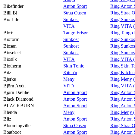
Bikefinder
Anton Sport
Ring Anton S
Billi Bi
Straa Oasen
Ring Straa O
Bio Life
Sunkost
Ring Sunkost
VITA
Ring VITA (
Bio+
Tango Frisør
Ring Tango F
Bioform
Sunkost
Ring Sunkos
Biosan
Sunkost
Ring Sunkos
Bioselect
Sunkost
Ring Sunkost
Biosilk
VITA
Ring VITA (
Biotherm
Skin Tonic
Ring Skin T
Bitz
Kitch'n
Ring Kitch'n
Bjerke
Meny
Ring Meny (
Björn Axén
VITA
Ring VITA (
Bjørn Dæhlie
Anton Sport
Ring Anton 
Black Diamond
Anton Sport
Ring Anton 
BLACKBURN
Anton Sport
Ring Anton
Blenda
Meny
Ring Meny (
Bliz
Anton Sport
Ring Anton S
Bloomingville
Straa Oasen
Ring Straa O
Boatboot
Anton Sport
Ring Anton 