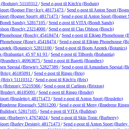
n (Bodum):
51110312
/
Send e-post
til Kitch'n (Bodum)
port (Bogner Fire+Ice):
48171473
/
Send e-post
til Anton Sport (Bogn
Sport (Bogner Sport):
48171473
/
Send e-post
til Anton Sport (Bogner 
Bondi Sands):
52817105
/
Send e-post
til VITA (Bondi Sands)
hlson (Bosch):
23214000
/
Send e-post
til Clas Ohlson (Bosch)
 Phonehouse (Bosch):
45418474
/
Send e-post
til Elkjøp Phonehouse (
 Phonehouse (Bose):
45418474
/
Send e-post
til Elkjøp Phonehouse (B
Apotek (Botanics):
52811100
/
Send e-post
til Boots Apotek (Botanics)
s (Brabantia):
45 97 61 93
/
Send e-post
til Tilbords (Brabantia)
 (Brandtex):
46963875
/
Send e-post
til Baretti (Brandtex)
en Spesial (Brewte):
52827389
/
Send e-post
til Amundsen Spesial (B
(Brio):
46185091
/
Send e-post
til Ringo (Brio)
 (Brix):
51110312
/
Send e-post
til Kitch'n (Brix)
s (Brixton):
55219366
/
Send e-post
til Carlings (Brixton)
(Bruder):
46185091
/
Send e-post
til Ringo (Bruder)
port (Brusletto):
48171473
/
Send e-post
til Anton Sport (Brusletto)
Brødrene Ringstad):
52811200
/
Send e-post
til Meny (Brødrene Rings
Bulldog):
52817105
/
Send e-post
til VITA (Bulldog)
nic (Burberry):
47674024
/
Send e-post
til Skin Tonic (Burberry)
Sport (Burley Design):
48171473
/
Send e-post
til Anton Sport (Burley