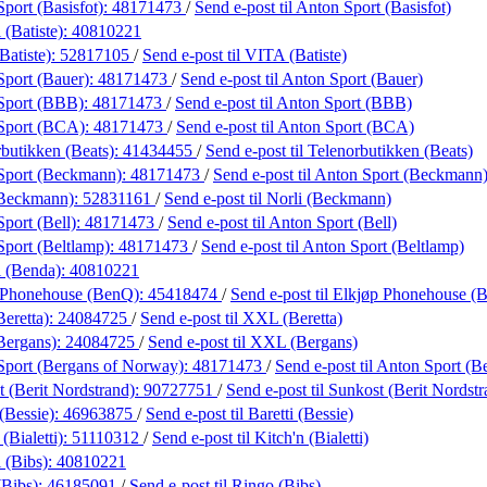
port (Basisfot):
48171473
/
Send e-post
til Anton Sport (Basisfot)
(Batiste):
40810221
Batiste):
52817105
/
Send e-post
til VITA (Batiste)
Sport (Bauer):
48171473
/
Send e-post
til Anton Sport (Bauer)
Sport (BBB):
48171473
/
Send e-post
til Anton Sport (BBB)
Sport (BCA):
48171473
/
Send e-post
til Anton Sport (BCA)
butikken (Beats):
41434455
/
Send e-post
til Telenorbutikken (Beats)
Sport (Beckmann):
48171473
/
Send e-post
til Anton Sport (Beckmann
(Beckmann):
52831161
/
Send e-post
til Norli (Beckmann)
port (Bell):
48171473
/
Send e-post
til Anton Sport (Bell)
port (Beltlamp):
48171473
/
Send e-post
til Anton Sport (Beltlamp)
 (Benda):
40810221
 Phonehouse (BenQ):
45418474
/
Send e-post
til Elkjøp Phonehouse (
eretta):
24084725
/
Send e-post
til XXL (Beretta)
Bergans):
24084725
/
Send e-post
til XXL (Bergans)
Sport (Bergans of Norway):
48171473
/
Send e-post
til Anton Sport (
 (Berit Nordstrand):
90727751
/
Send e-post
til Sunkost (Berit Nordst
 (Bessie):
46963875
/
Send e-post
til Baretti (Bessie)
(Bialetti):
51110312
/
Send e-post
til Kitch'n (Bialetti)
 (Bibs):
40810221
(Bibs):
46185091
/
Send e-post
til Ringo (Bibs)