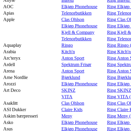
Anysè
Baretti
Ring Baretti
AOC
Elkjøp Phonehouse
Ring Elkjøp
Apias
Telenorbutikken
Ring Telenor
Apple
Clas Ohlson
Ring Clas O
Elkjøp Phonehouse
Ring Elkjøp
Kjell & Company
Ring Kjell 
Telenorbutikken
Ring Teleno
Aquaplay
Ringo
Ring Ringo 
Arabia
Kitch'n
Ring Kitch'n
Arc'teryx
Anton Sport
Ring Anton S
Ardell
Spektrum Frisør
Ring Spektru
Arena
Anton Sport
Ring Anton 
Arne Nordlie
Bjørklund
Ring Bjørklu
Arozzi
Elkjøp Phonehouse
Ring Elkjøp
Art Deco
SKINZ
Ring SKINZ 
VITA
Ring VITA (
Asaklitt
Clas Ohlson
Ring Clas Oh
ASI Dukker
Claire Kids
Ring Claire
Askim bærpresseri
Meny
Ring Meny (
Asko
Elkjøp Phonehouse
Ring Elkjøp
Asus
Elkjøp Phonehouse
Ring Elkjøp