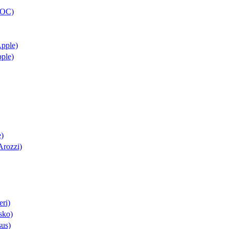
AOC)
Apple)
pple)
e)
Arozzi)
eri)
sko)
sus)