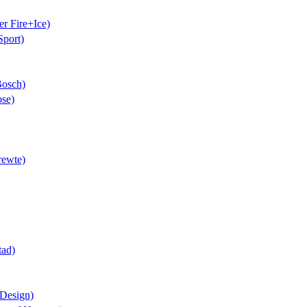
er Fire+Ice)
Sport)
Bosch)
ose)
rewte)
tad)
 Design)