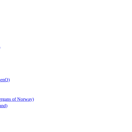
)
BenQ)
Bergans of Norway)
rand)