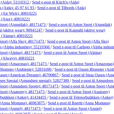
 (Aida):
51110312
/
Send e-post
til Kitch'n (Aida)
s (Aida):
45 97 61 93
/
Send e-post
til Tilbords (Aida)
 (Air Wick):
40810221
 (Ajax):
40810221
port (Ajungilak):
48171473
/
Send e-post
til Anton Sport (Ajungilak)
 (aktive wear):
90941247
/
Send e-post
til Kappahl (aktive wear)
 (Alama):
40810221
port (Alfa Sko):
48171473
/
Send e-post
til Anton Sport (Alfa Sko)
s (Alpha industries):
55219366
/
Send e-post
til Carlings (Alpha industr
port (Alpina):
48171473
/
Send e-post
til Anton Sport (Alpina)
 (Always):
40810221
Sport (Amazonas):
48171473
/
Send e-post
til Anton Sport (Amazonas)
Blomster (Ambiente):
52831690
/
Send e-post
til Oasen Blomster (Amb
Oasen (American Dreams):
46700867
/
Send e-post
til Straa Oasen (Am
en Spesial (Amundsen spesial):
52827389
/
Send e-post
til Amundsen
Sport (Amundsen Sports):
48171473
/
Send e-post
til Anton Sport (Am
Sport (Anatomy):
48171473
/
Send e-post
til Anton Sport (Anatomy)
rbutikken (Anker):
41434455
/
Send e-post
til Telenorbutikken (Anker)
i (Anna Montana):
46963875
/
Send e-post
til Baretti (Anna Montana)
port (Anniel):
48171473
/
Send e-post
til Anton Sport (Anniel)