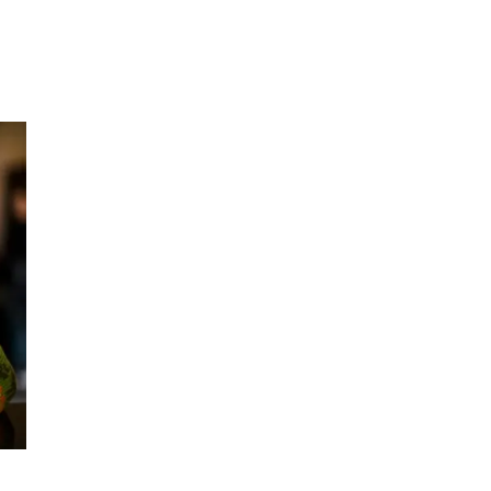
Inspirasjon
Søk
Åpningstider
Praktisk informasjon
Ledige stillinger
Magasin
Gavekort
Finn frem
Kundeklubb