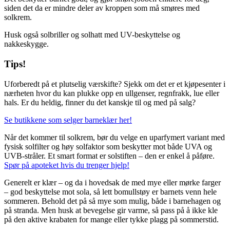
siden det da er mindre deler av kroppen som må smøres med
solkrem.
Husk også solbriller og solhatt med UV-beskyttelse og
nakkeskygge.
Tips!
Uforberedt på et plutselig værskifte? Sjekk om det er et kjøpesenter i
nærheten hvor du kan plukke opp en ullgenser, regnfrakk, lue eller
hals. Er du heldig, finner du det kanskje til og med på salg?
Se butikkene som selger barneklær her!
Når det kommer til solkrem, bør du velge en uparfymert variant med
fysisk solfilter og høy solfaktor som beskytter mot både UVA og
UVB-stråler. Et smart format er solstiften – den er enkel å påføre.
Spør på apoteket hvis du trenger hjelp!
Generelt er klær – og da i hovedsak de med mye eller mørke farger
– god beskyttelse mot sola, så lett bomullstøy er barnets venn hele
sommeren. Behold det på så mye som mulig, både i barnehagen og
på stranda. Men husk at bevegelse gir varme, så pass på å ikke kle
på den aktive krabaten for mange eller tykke plagg på sommerstid.