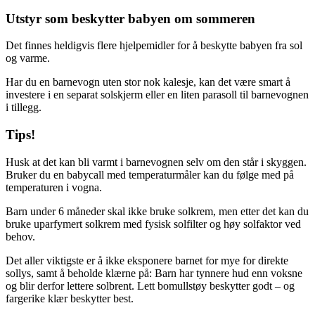
Utstyr som beskytter babyen om sommeren
Det finnes heldigvis flere hjelpemidler for å beskytte babyen fra sol
og varme.
Har du en barnevogn uten stor nok kalesje, kan det være smart å
investere i en separat solskjerm eller en liten parasoll til barnevognen
i tillegg.
Tips!
Husk at det kan bli varmt i barnevognen selv om den står i skyggen.
Bruker du en babycall med temperaturmåler kan du følge med på
temperaturen i vogna.
Barn under 6 måneder skal ikke bruke solkrem, men etter det kan du
bruke uparfymert solkrem med fysisk solfilter og høy solfaktor ved
behov.
Det aller viktigste er å ikke eksponere barnet for mye for direkte
sollys, samt å beholde klærne på: Barn har tynnere hud enn voksne
og blir derfor lettere solbrent. Lett bomullstøy beskytter godt – og
fargerike klær beskytter best.