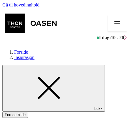
Gå til hovedinnhold
I dag:
10 - 20
Forside
Inspirasjon
Butikker
Mat og drikke
Helse
Lukk
Aktiviteter
Forrige bilde
Tilbud