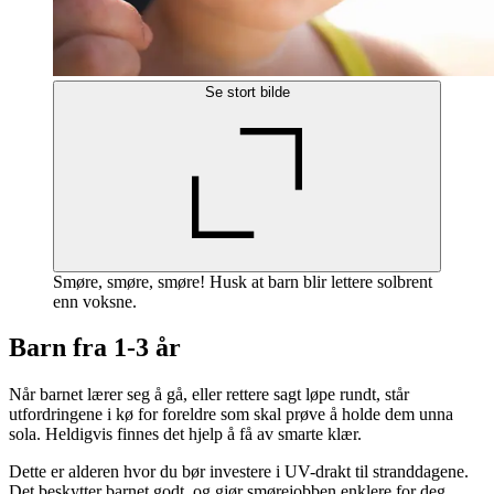
Se stort bilde
Smøre, smøre, smøre! Husk at barn blir lettere solbrent
enn voksne.
Barn fra 1-3 år
Når barnet lærer seg å gå, eller rettere sagt løpe rundt, står
utfordringene i kø for foreldre som skal prøve å holde dem unna
sola. Heldigvis finnes det hjelp å få av smarte klær.
Dette er alderen hvor du bør investere i UV-drakt til stranddagene.
Det beskytter barnet godt, og gjør smørejobben enklere for deg,