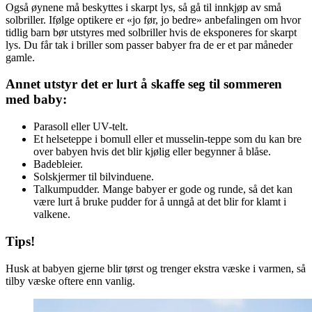
Også øynene må beskyttes i skarpt lys, så gå til innkjøp av små
solbriller. Ifølge optikere er «jo før, jo bedre» anbefalingen om hvor
tidlig barn bør utstyres med solbriller hvis de eksponeres for skarpt
lys. Du får tak i briller som passer babyer fra de er et par måneder
gamle.
Annet utstyr det er lurt å skaffe seg til sommeren
med baby:
Parasoll eller UV-telt.
Et helseteppe i bomull eller et musselin-teppe som du kan bre
over babyen hvis det blir kjølig eller begynner å blåse.
Badebleier.
Solskjermer til bilvinduene.
Talkumpudder. Mange babyer er gode og runde, så det kan
være lurt å bruke pudder for å unngå at det blir for klamt i
valkene.
Tips!
Husk at babyen gjerne blir tørst og trenger ekstra væske i varmen, så
tilby væske oftere enn vanlig.