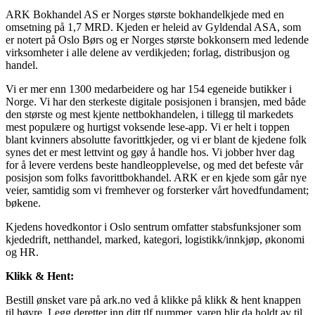
ARK Bokhandel AS er Norges største bokhandelkjede med en
omsetning på 1,7 MRD. Kjeden er heleid av Gyldendal ASA, som
er notert på Oslo Børs og er Norges største bokkonsern med ledende
virksomheter i alle delene av verdikjeden; forlag, distribusjon og
handel.
Vi er mer enn 1300 medarbeidere og har 154 egeneide butikker i
Norge. Vi har den sterkeste digitale posisjonen i bransjen, med både
den største og mest kjente nettbokhandelen, i tillegg til markedets
mest populære og hurtigst voksende lese-app. Vi er helt i toppen
blant kvinners absolutte favorittkjeder, og vi er blant de kjedene folk
synes det er mest lettvint og gøy å handle hos. Vi jobber hver dag
for å levere verdens beste handleopplevelse, og med det befeste vår
posisjon som folks favorittbokhandel. ARK er en kjede som går nye
veier, samtidig som vi fremhever og forsterker vårt hovedfundament;
bøkene.
Kjedens hovedkontor i Oslo sentrum omfatter stabsfunksjoner som
kjededrift, netthandel, marked, kategori, logistikk/innkjøp, økonomi
og HR.
Klikk & Hent:
Bestill ønsket vare på ark.no ved å klikke på klikk & hent knappen
til høyre. Legg deretter inn ditt tlf.nummer, varen blir da holdt av til