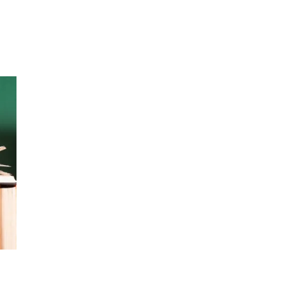
Inspirasjon
Søk
Åpningstider
Praktisk informasjon
Ledige stillinger
Magasin
Gavekort
Finn frem