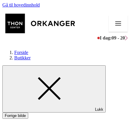
Gå til hovedinnhold
I dag:
09 - 20
Forside
Butikker
Butikker
Mat og drikke
Helse
Lukk
Aktiviteter
Forrige bilde
Tilbud