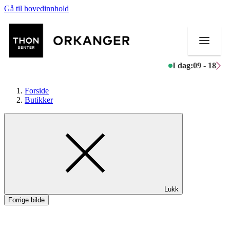
Gå til hovedinnhold
I dag:
09 - 18
Forside
Butikker
Butikker
Mat og drikke
Helse
Lukk
Aktiviteter
Forrige bilde
Tilbud