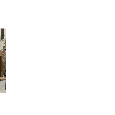
Inspirasjon
Søk
Åpningstider
Praktisk informasjon
Ledige stillinger
Magasin
Gavekort
Finn frem