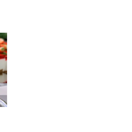
Inspirasjon
Søk
Åpningstider
Praktisk informasjon
Ledige stillinger
Magasin
Gavekort
Finn frem