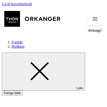
Gå til hovedinnhold
Stengt
Forside
Butikker
Butikker
Mat og drikke
Helse
Lukk
Aktiviteter
Forrige bilde
Tilbud