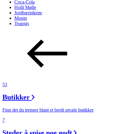
Coca-Cola
Holli Mølle
Jordbærpikene
Monin
Teapigs
53
Butikker
Finn det du trenger blant et bredt utvalg butikker
7
Steder å spise noe godt