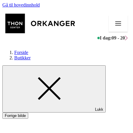
Gå til hovedinnhold
I dag:
09 - 20
Forside
Butikker
Butikker
Mat og drikke
Helse
Lukk
Aktiviteter
Forrige bilde
Tilbud