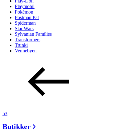
Play-Doh
Playmobil
Pokémon
Postman Pat
Spiderman
Star Wars
Sylvanian Families
Transformers
Trunki
Vennebyen
53
Butikker