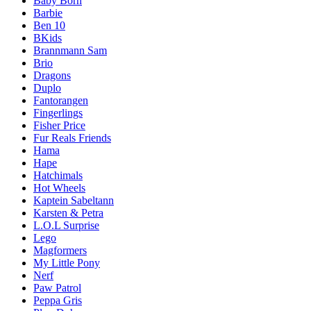
Baby Born
Barbie
Ben 10
BKids
Brannmann Sam
Brio
Dragons
Duplo
Fantorangen
Fingerlings
Fisher Price
Fur Reals Friends
Hama
Hape
Hatchimals
Hot Wheels
Kaptein Sabeltann
Karsten & Petra
L.O.L Surprise
Lego
Magformers
My Little Pony
Nerf
Paw Patrol
Peppa Gris