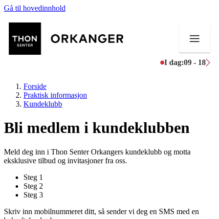
Gå til hovedinnhold
I dag:
09 - 18
Forside
Praktisk informasjon
Kundeklubb
Bli medlem i kundeklubben
Butikker
Mat og drikke
Meld deg inn i Thon Senter Orkangers kundeklubb og motta
eksklusive tilbud og invitasjoner fra oss.
Helse
Steg
1
Steg
2
Aktiviteter
Steg
3
Tilbud
Skriv inn mobilnummeret ditt, så sender vi deg en SMS med en