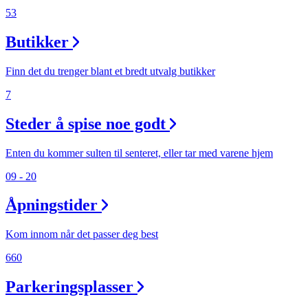
53
Aktiviteter
Butikker
Tilbud
Finn det du trenger blant et bredt utvalg butikker
7
Inspirasjon
Steder å spise noe godt
Enten du kommer sulten til senteret, eller tar med varene hjem
Søk
09 - 20
Åpningstider
Kom innom når det passer deg best
Åpningstider
660
Praktisk informasjon
Parkeringsplasser
Ledige stillinger